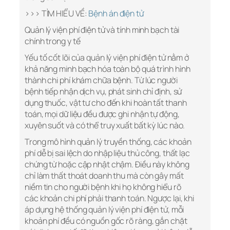
>>> TÌM HIỂU VỀ:
Bệnh án điện tử
Quản lý viện phí điện tử và tính minh bạch tài
chính trong y tế
Yếu tố cốt lõi của quản lý viện phí điện tử nằm ở
khả năng minh bạch hóa toàn bộ quá trình hình
thành chi phí khám chữa bệnh. Từ lúc người
bệnh tiếp nhận dịch vụ, phát sinh chỉ định, sử
dụng thuốc, vật tư cho đến khi hoàn tất thanh
toán, mọi dữ liệu đều được ghi nhận tự động,
xuyên suốt và có thể truy xuất bất kỳ lúc nào.
Trong mô hình quản lý truyền thống, các khoản
phí dễ bị sai lệch do nhập liệu thủ công, thất lạc
chứng từ hoặc cập nhật chậm. Điều này không
chỉ làm thất thoát doanh thu mà còn gây mất
niềm tin cho người bệnh khi họ không hiểu rõ
các khoản chi phí phải thanh toán. Ngược lại, khi
áp dụng hệ thống quản lý viện phí điện tử, mỗi
khoản phí đều có nguồn gốc rõ ràng, gắn chặt