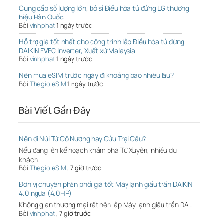
Cung cấp số lượng lớn, bỏ sỉ Điều hòa tủ đứng LG thương
hiệu Hàn Quốc
Bởi
vinhphat
1 ngày trước
Hỗ trợ giá tốt nhất cho công trình lắp Điều hòa tủ đứng
DAIKIN FVFC Inverter, Xuất xứ Malaysia
Bởi
vinhphat
1 ngày trước
Nên mua eSIM trước ngày đi khoảng bao nhiêu lâu?
Bởi
ThegioieSIM
1 ngày trước
Bài Viết Gần Đây
Nên đi Núi Tứ Cô Nương hay Cửu Trại Câu?
Nếu đang lên kế hoạch khám phá Tứ Xuyên, nhiều du
khách…
Bởi
ThegioieSIM
,
7 giờ trước
Đơn vị chuyên phân phối giá tốt Máy lạnh giấu trần DAIKIN
4.0 ngựa (4.0HP)
Không gian thương mại rất nên lắp Máy lạnh giấu trần DA…
Bởi
vinhphat
,
7 giờ trước