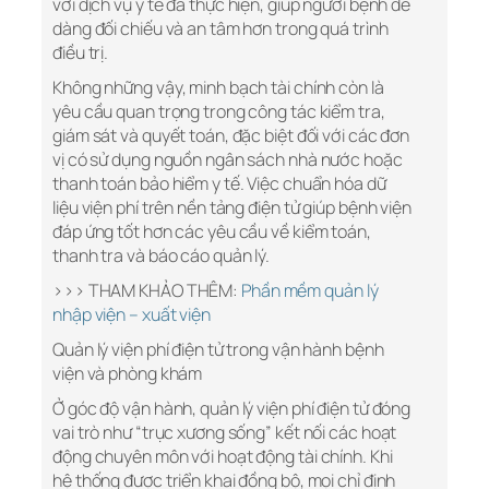
với dịch vụ y tế đã thực hiện, giúp người bệnh dễ
dàng đối chiếu và an tâm hơn trong quá trình
điều trị.
Không những vậy, minh bạch tài chính còn là
yêu cầu quan trọng trong công tác kiểm tra,
giám sát và quyết toán, đặc biệt đối với các đơn
vị có sử dụng nguồn ngân sách nhà nước hoặc
thanh toán bảo hiểm y tế. Việc chuẩn hóa dữ
liệu viện phí trên nền tảng điện tử giúp bệnh viện
đáp ứng tốt hơn các yêu cầu về kiểm toán,
thanh tra và báo cáo quản lý.
>>> THAM KHẢO THÊM:
Phần mềm quản lý
nhập viện – xuất viện
Quản lý viện phí điện tử trong vận hành bệnh
viện và phòng khám
Ở góc độ vận hành, quản lý viện phí điện tử đóng
vai trò như “trục xương sống” kết nối các hoạt
động chuyên môn với hoạt động tài chính. Khi
hệ thống được triển khai đồng bộ, mọi chỉ định