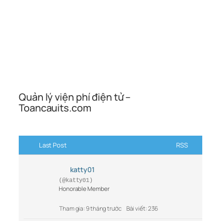
Quản lý viện phí điện tử –
Toancauits.com
Last Post
RSS
katty01
(@katty01)
Honorable Member
Tham gia: 9 tháng trước
Bài viết: 236