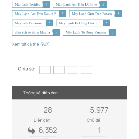
Máy lạnh Toshiba
6
Máy Lạnh Âm Trần LG Inve
5
Máy Lạnh Âm Trần Daikin F
5
Máy Lạnh Giấu Trần Panaso
5
Máy lạnh Panasonic
5
Máy Lạnh Tủ Đứng Daikin F
5
diện tích sử dụng Máy lạ
5
Máy Lạnh Tủ Đứng Panason
5
Xem tất cả thẻ (907)
Chia sẻ:
Thống kê diễn đàn
28
5,977
Diễn đàn
Chủ đề
6,352
1