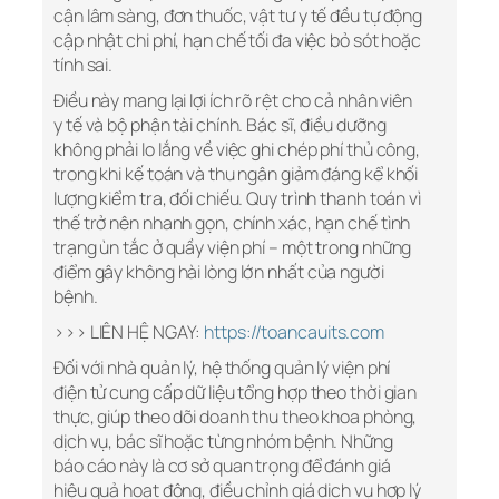
cận lâm sàng, đơn thuốc, vật tư y tế đều tự động
cập nhật chi phí, hạn chế tối đa việc bỏ sót hoặc
tính sai.
Điều này mang lại lợi ích rõ rệt cho cả nhân viên
y tế và bộ phận tài chính. Bác sĩ, điều dưỡng
không phải lo lắng về việc ghi chép phí thủ công,
trong khi kế toán và thu ngân giảm đáng kể khối
lượng kiểm tra, đối chiếu. Quy trình thanh toán vì
thế trở nên nhanh gọn, chính xác, hạn chế tình
trạng ùn tắc ở quầy viện phí – một trong những
điểm gây không hài lòng lớn nhất của người
bệnh.
>>> LIÊN HỆ NGAY:
https://toancauits.com
Đối với nhà quản lý, hệ thống quản lý viện phí
điện tử cung cấp dữ liệu tổng hợp theo thời gian
thực, giúp theo dõi doanh thu theo khoa phòng,
dịch vụ, bác sĩ hoặc từng nhóm bệnh. Những
báo cáo này là cơ sở quan trọng để đánh giá
hiệu quả hoạt động, điều chỉnh giá dịch vụ hợp lý