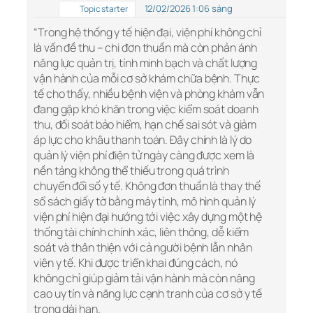
12/02/2026 1:06 sáng
Topic starter
“Trong hệ thống y tế hiện đại, viện phí không chỉ
là vấn đề thu – chi đơn thuần mà còn phản ánh
năng lực quản trị, tính minh bạch và chất lượng
vận hành của mỗi cơ sở khám chữa bệnh. Thực
tế cho thấy, nhiều bệnh viện và phòng khám vẫn
đang gặp khó khăn trong việc kiểm soát doanh
thu, đối soát bảo hiểm, hạn chế sai sót và giảm
áp lực cho khâu thanh toán. Đây chính là lý do
quản lý viện phí điện tử ngày càng được xem là
nền tảng không thể thiếu trong quá trình
chuyển đổi số y tế. Không đơn thuần là thay thế
sổ sách giấy tờ bằng máy tính, mô hình quản lý
viện phí hiện đại hướng tới việc xây dựng một hệ
thống tài chính chính xác, liên thông, dễ kiểm
soát và thân thiện với cả người bệnh lẫn nhân
viên y tế. Khi được triển khai đúng cách, nó
không chỉ giúp giảm tải vận hành mà còn nâng
cao uy tín và năng lực cạnh tranh của cơ sở y tế
trong dài hạn.