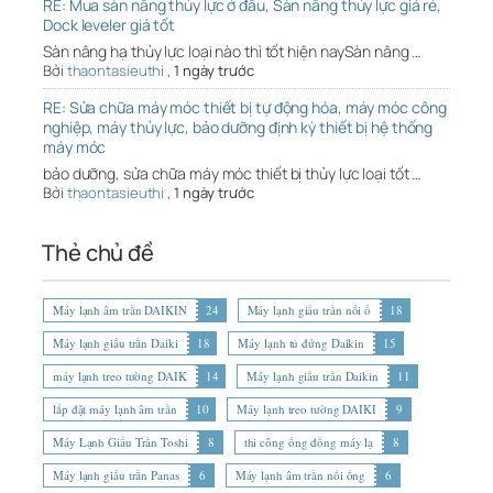
RE: Mua sàn nâng thủy lực ở đâu, Sàn nâng thủy lực giá rẻ,
Dock leveler giá tốt
Sàn nâng hạ thủy lực loại nào thì tốt hiện naySàn nâng …
Bởi
thaontasieuthi
,
1 ngày trước
RE: Sửa chữa máy móc thiết bị tự động hóa, máy móc công
nghiệp, máy thủy lực, bảo dưỡng định kỳ thiết bị hệ thống
máy móc
bảo dưỡng, sửa chữa máy móc thiết bị thủy lực loại tốt …
Bởi
thaontasieuthi
,
1 ngày trước
Thẻ chủ đề
Máy lạnh âm trần DAIKIN
24
Máy lạnh giấu trần nối ố
18
Máy lạnh giấu trần Daiki
18
Máy lạnh tủ đứng Daikin
15
máy lạnh treo tường DAIK
14
Máy lạnh giấu trần Daikin
11
lắp đặt máy lạnh âm trần
10
Máy lạnh treo tường DAIKI
9
Máy Lạnh Giấu Trần Toshi
8
thi công ống đồng máy lạ
8
Máy lạnh giấu trần Panas
6
Máy lạnh âm trần nối ống
6