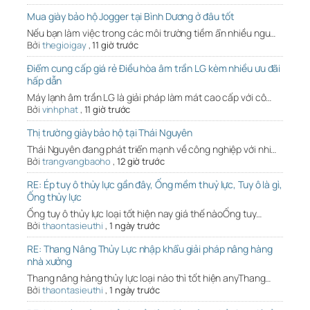
Mua giày bảo hộ Jogger tại Bình Dương ở đâu tốt
Nếu bạn làm việc trong các môi trường tiềm ẩn nhiều ngu…
Bởi
thegioigay
,
11 giờ trước
Điểm cung cấp giá rẻ Điều hòa âm trần LG kèm nhiều ưu đãi
hấp dẫn
Máy lạnh âm trần LG là giải pháp làm mát cao cấp với cô…
Bởi
vinhphat
,
11 giờ trước
Thị trường giày bảo hộ tại Thái Nguyên
Thái Nguyên đang phát triển mạnh về công nghiệp với nhi…
Bởi
trangvangbaoho
,
12 giờ trước
RE: Ép tuy ô thủy lực gần đây, Ống mềm thuỷ lực, Tuy ô là gì,
Ống thủy lực
Ống tuy ô thủy lực loại tốt hiện nay giá thế nàoỐng tuy…
Bởi
thaontasieuthi
,
1 ngày trước
RE: Thang Nâng Thủy Lực nhập khẩu giải pháp nâng hàng
nhà xưởng
Thang nâng hàng thủy lực loại nào thì tốt hiện anyThang…
Bởi
thaontasieuthi
,
1 ngày trước