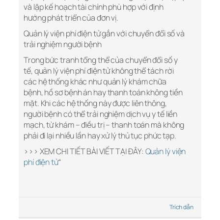
và lập kế hoạch tài chính phù hợp với định
hướng phát triển của đơn vị.
Quản lý viện phí điện tử gắn với chuyển đổi số và
trải nghiệm người bệnh
Trong bức tranh tổng thể của chuyển đổi số y
tế, quản lý viện phí điện tử không thể tách rời
các hệ thống khác như quản lý khám chữa
bệnh, hồ sơ bệnh án hay thanh toán không tiền
mặt. Khi các hệ thống này được liên thông,
người bệnh có thể trải nghiệm dịch vụ y tế liền
mạch, từ khám – điều trị – thanh toán mà không
phải đi lại nhiều lần hay xử lý thủ tục phức tạp.
>>> XEM CHI TIẾT BÀI VIẾT TẠI ĐÂY:
Quản lý viện
phí điện tử
“
Trích dẫn