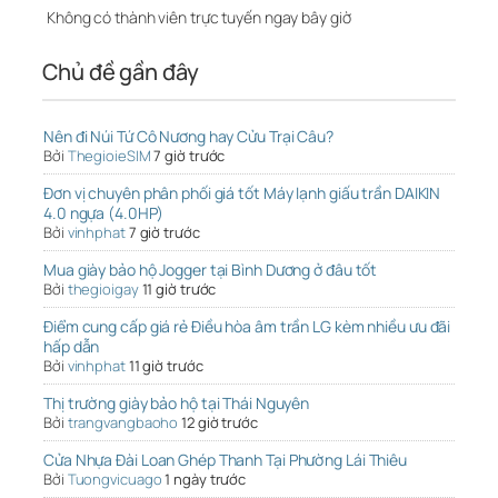
Không có thành viên trực tuyến ngay bây giờ
Chủ đề gần đây
Nên đi Núi Tứ Cô Nương hay Cửu Trại Câu?
Bởi
ThegioieSIM
7 giờ trước
Đơn vị chuyên phân phối giá tốt Máy lạnh giấu trần DAIKIN
4.0 ngựa (4.0HP)
Bởi
vinhphat
7 giờ trước
Mua giày bảo hộ Jogger tại Bình Dương ở đâu tốt
Bởi
thegioigay
11 giờ trước
Điểm cung cấp giá rẻ Điều hòa âm trần LG kèm nhiều ưu đãi
hấp dẫn
Bởi
vinhphat
11 giờ trước
Thị trường giày bảo hộ tại Thái Nguyên
Bởi
trangvangbaoho
12 giờ trước
Cửa Nhựa Đài Loan Ghép Thanh Tại Phường Lái Thiêu
Bởi
Tuongvicuago
1 ngày trước