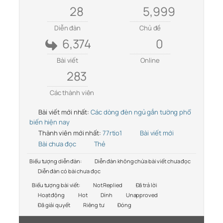
28
5,999
Diễn đàn
Chủ đề
6,374
0
Bài viết
Online
283
Các thành viên
Bài viết mới nhất:
Các dòng đèn ngủ gắn tường phổ
biến hiện nay
Thành viên mới nhất:
77rtio1
Bài viết mới
Bài chưa đọc
Thẻ
Biểu tượng diễn đàn:
Diễn đàn không chứa bài viết chưa đọc
Diễn đàn có bài chưa đọc
Biểu tượng bài viết:
Not Replied
Đã trả lời
Hoạt động
Hot
Dính
Unapproved
Đã giải quyết
Riêng tư
Đóng