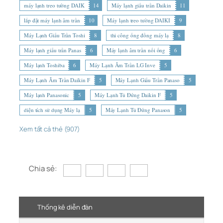
máy lạnh treo tường DAIK
14
Máy lạnh giấu trần Daikin
11
lắp đặt máy lạnh âm trần
10
Máy lạnh treo tường DAIKI
9
Máy Lạnh Giấu Trần Toshi
8
thi công ống đồng máy lạ
8
Máy lạnh giấu trần Panas
6
Máy lạnh âm trần nối ống
6
Máy lạnh Toshiba
6
Máy Lạnh Âm Trần LG Inve
5
Máy Lạnh Âm Trần Daikin F
5
Máy Lạnh Giấu Trần Panaso
5
Máy lạnh Panasonic
5
Máy Lạnh Tủ Đứng Daikin F
5
diện tích sử dụng Máy lạ
5
Máy Lạnh Tủ Đứng Panason
5
Xem tất cả thẻ (907)
Chia sẻ:
Thống kê diễn đàn