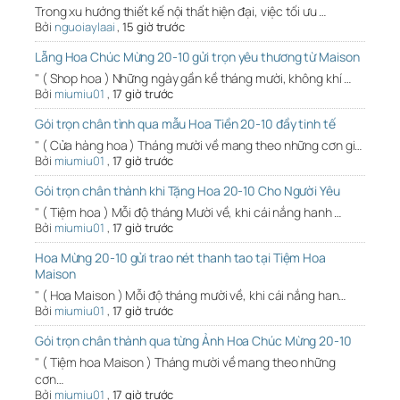
Trong xu hướng thiết kế nội thất hiện đại, việc tối ưu …
Bởi
nguoiaylaai
,
15 giờ trước
Lẵng Hoa Chúc Mừng 20-10 gửi trọn yêu thương từ Maison
" ( Shop hoa ) Những ngày gần kề tháng mười, không khí …
Bởi
miumiu01
,
17 giờ trước
Gói trọn chân tình qua mẫu Hoa Tiền 20-10 đầy tinh tế
" ( Cửa hàng hoa ) Tháng mười về mang theo những cơn gi…
Bởi
miumiu01
,
17 giờ trước
Gói trọn chân thành khi Tặng Hoa 20-10 Cho Người Yêu
" ( Tiệm hoa ) Mỗi độ tháng Mười về, khi cái nắng hanh …
Bởi
miumiu01
,
17 giờ trước
Hoa Mừng 20-10 gửi trao nét thanh tao tại Tiệm Hoa
Maison
" ( Hoa Maison ) Mỗi độ tháng mười về, khi cái nắng han…
Bởi
miumiu01
,
17 giờ trước
Gói trọn chân thành qua từng Ảnh Hoa Chúc Mừng 20-10
" ( Tiệm hoa Maison ) Tháng mười về mang theo những
cơn…
Bởi
miumiu01
,
17 giờ trước