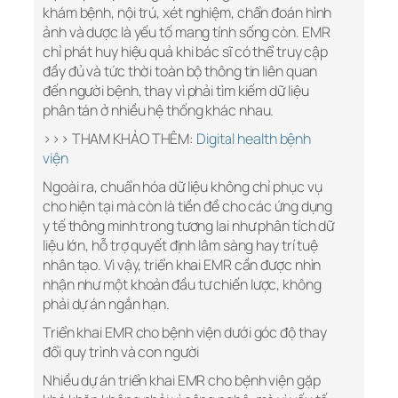
khám bệnh, nội trú, xét nghiệm, chẩn đoán hình
ảnh và dược là yếu tố mang tính sống còn. EMR
chỉ phát huy hiệu quả khi bác sĩ có thể truy cập
đầy đủ và tức thời toàn bộ thông tin liên quan
đến người bệnh, thay vì phải tìm kiếm dữ liệu
phân tán ở nhiều hệ thống khác nhau.
>>> THAM KHẢO THÊM:
Digital health bệnh
viện
Ngoài ra, chuẩn hóa dữ liệu không chỉ phục vụ
cho hiện tại mà còn là tiền đề cho các ứng dụng
y tế thông minh trong tương lai như phân tích dữ
liệu lớn, hỗ trợ quyết định lâm sàng hay trí tuệ
nhân tạo. Vì vậy, triển khai EMR cần được nhìn
nhận như một khoản đầu tư chiến lược, không
phải dự án ngắn hạn.
Triển khai EMR cho bệnh viện dưới góc độ thay
đổi quy trình và con người
Nhiều dự án triển khai EMR cho bệnh viện gặp