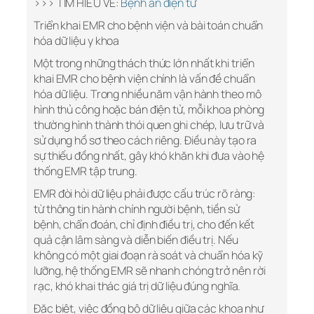
>>> TÌM HIỂU VỀ:
Bệnh án điện tử
Triển khai EMR cho bệnh viện và bài toán chuẩn
hóa dữ liệu y khoa
Một trong những thách thức lớn nhất khi triển
khai EMR cho bệnh viện chính là vấn đề chuẩn
hóa dữ liệu. Trong nhiều năm vận hành theo mô
hình thủ công hoặc bán điện tử, mỗi khoa phòng
thường hình thành thói quen ghi chép, lưu trữ và
sử dụng hồ sơ theo cách riêng. Điều này tạo ra
sự thiếu đồng nhất, gây khó khăn khi đưa vào hệ
thống EMR tập trung.
EMR đòi hỏi dữ liệu phải được cấu trúc rõ ràng:
từ thông tin hành chính người bệnh, tiền sử
bệnh, chẩn đoán, chỉ định điều trị, cho đến kết
quả cận lâm sàng và diễn biến điều trị. Nếu
không có một giai đoạn rà soát và chuẩn hóa kỹ
lưỡng, hệ thống EMR sẽ nhanh chóng trở nên rời
rạc, khó khai thác giá trị dữ liệu đúng nghĩa.
Đặc biệt, việc đồng bộ dữ liệu giữa các khoa như