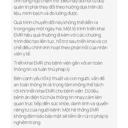
tính tổng hợp chậm trễ. Điều này đòi hỏi tư duy
quản trị phải thay đổi theo hướng dựa trên dữ
liệu, minh bạch và đo lường được.
Quá trình chuyển đổi này không thể diễn ra
trong ngày một ngày hai. Một lộ trình triển khai
EMR hiệu quả thường đi kèm với các chương
trình đào tạo liên tục, hỗ trợ sau triển khai và cơ
chế điều chỉnh linh hoạt theo phản hồi của nhân
viên y tế.
Triển khai EMR cho bệnh viện gắn với an toàn
thông tin và tuân thủ pháp lý
Bên cạnh yếu tố kỹ thuật và con người, vấn đề
an toàn thông tin là trọng tâm không thể tách
rời khi triển khai EMR cho bệnh viện. Dữ liệu
bệnh án điện tử chứa thông tin nhạy cảm liên
quan trực tiếp đến sức khỏe, danh tính và quyền
riêng tư của người bệnh. Một hệ thống EMR
không đảm bảo bảo mật sẽ tiềm ẩn rủi ro pháp lý
nghiêm trọng.