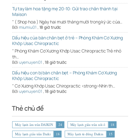
Tự tay làm hoa tặng mẹ 20-10: Gửi trao chân thành tại
Maison
" ( Shop hoa ) Ngày hai mươi tháng mười trong ký ức của…
Bởi
miumiu01
,
18 giờ trước
Dấu hiệu của bàn chân bẹt ở trẻ – Phòng Khám Cơ Xương
Khớp Usac Chiropractic
" Phòng Khám Cơ Xương Khớp Usac Chiropractic Trẻ nhỏ
th…
Bởi
uyenuyen01
,
18 giờ trước
Dấu hiệu con bị bàn chân bẹt – Phòng Khám Cơ Xương
Khớp Usac Chiropractic
" Cơ Xương Khớp Usac Chiropractic <strong>Nhìn th…
Bởi
uyenuyen01
,
18 giờ trước
Thẻ chủ đề
Máy lạnh âm trần DAIKIN
24
Máy lạnh giấu trần nối ố
18
Máy lạnh giấu trần Daiki
18
Máy lạnh tủ đứng Daikin
15