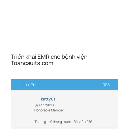
Triển khai EMR cho bệnh viện –
Toancauits.com
Last Post
RSS
katty01
(@katty01)
Honorable Member
Tham gia: 9 tháng trước
Bài viết: 236