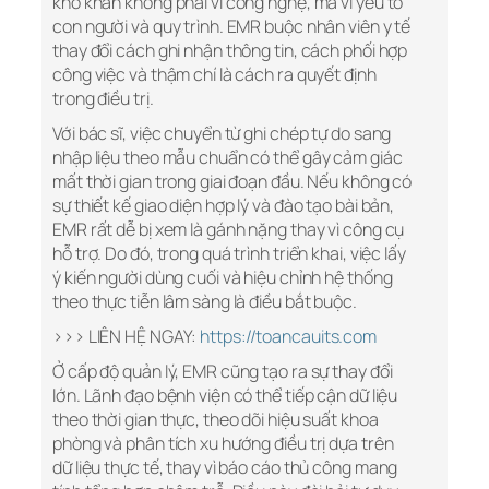
khó khăn không phải vì công nghệ, mà vì yếu tố
con người và quy trình. EMR buộc nhân viên y tế
thay đổi cách ghi nhận thông tin, cách phối hợp
công việc và thậm chí là cách ra quyết định
trong điều trị.
Với bác sĩ, việc chuyển từ ghi chép tự do sang
nhập liệu theo mẫu chuẩn có thể gây cảm giác
mất thời gian trong giai đoạn đầu. Nếu không có
sự thiết kế giao diện hợp lý và đào tạo bài bản,
EMR rất dễ bị xem là gánh nặng thay vì công cụ
hỗ trợ. Do đó, trong quá trình triển khai, việc lấy
ý kiến người dùng cuối và hiệu chỉnh hệ thống
theo thực tiễn lâm sàng là điều bắt buộc.
>>> LIÊN HỆ NGAY:
https://toancauits.com
Ở cấp độ quản lý, EMR cũng tạo ra sự thay đổi
lớn. Lãnh đạo bệnh viện có thể tiếp cận dữ liệu
theo thời gian thực, theo dõi hiệu suất khoa
phòng và phân tích xu hướng điều trị dựa trên
dữ liệu thực tế, thay vì báo cáo thủ công mang