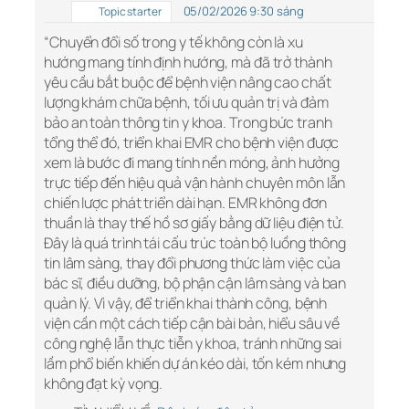
05/02/2026 9:30 sáng
Topic starter
“Chuyển đổi số trong y tế không còn là xu
hướng mang tính định hướng, mà đã trở thành
yêu cầu bắt buộc để bệnh viện nâng cao chất
lượng khám chữa bệnh, tối ưu quản trị và đảm
bảo an toàn thông tin y khoa. Trong bức tranh
tổng thể đó, triển khai EMR cho bệnh viện được
xem là bước đi mang tính nền móng, ảnh hưởng
trực tiếp đến hiệu quả vận hành chuyên môn lẫn
chiến lược phát triển dài hạn. EMR không đơn
thuần là thay thế hồ sơ giấy bằng dữ liệu điện tử.
Đây là quá trình tái cấu trúc toàn bộ luồng thông
tin lâm sàng, thay đổi phương thức làm việc của
bác sĩ, điều dưỡng, bộ phận cận lâm sàng và ban
quản lý. Vì vậy, để triển khai thành công, bệnh
viện cần một cách tiếp cận bài bản, hiểu sâu về
công nghệ lẫn thực tiễn y khoa, tránh những sai
lầm phổ biến khiến dự án kéo dài, tốn kém nhưng
không đạt kỳ vọng.