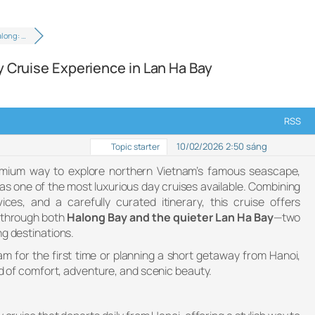
along: …
y Cruise Experience in Lan Ha Bay
RSS
10/02/2026 2:50 sáng
Topic starter
remium way to explore northern Vietnam’s famous seascape,
as one of the most luxurious day cruises available. Combining
ices, and a carefully curated itinerary, this cruise offers
 through both
Halong Bay and the quieter Lan Ha Bay
—two
ng destinations.
am for the first time or planning a short getaway from Hanoi,
end of comfort, adventure, and scenic beauty.