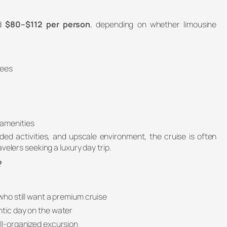
nd
$80–$112 per person
, depending on whether limousine
fees
 amenities
ided activities, and upscale environment, the cruise is often
velers seeking a luxury day trip.
?
 who still want a premium cruise
ntic day on the water
ell-organized excursion