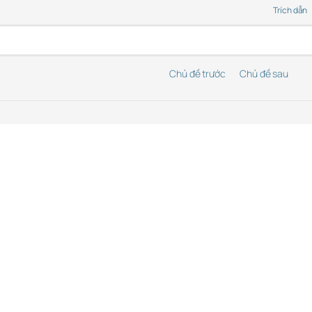
Trích dẫn
Chủ đề trước
Chủ đề sau