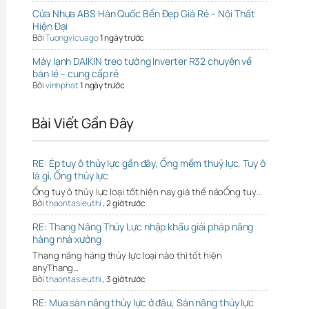
Cửa Nhựa ABS Hàn Quốc Bền Đẹp Giá Rẻ – Nội Thất
Hiện Đại
Bởi
Tuongvicuago
1 ngày trước
Máy lạnh DAIKIN treo tường Inverter R32 chuyên về
bán lẻ – cung cấp rẻ
Bởi
vinhphat
1 ngày trước
Bài Viết Gần Đây
RE: Ép tuy ô thủy lực gần đây, Ống mềm thuỷ lực, Tuy ô
là gì, Ống thủy lực
Ống tuy ô thủy lực loại tốt hiện nay giá thế nàoỐng tuy…
Bởi
thaontasieuthi
,
2 giờ trước
RE: Thang Nâng Thủy Lực nhập khẩu giải pháp nâng
hàng nhà xưởng
Thang nâng hàng thủy lực loại nào thì tốt hiện
anyThang…
Bởi
thaontasieuthi
,
3 giờ trước
RE: Mua sàn nâng thủy lực ở đâu, Sàn nâng thủy lực