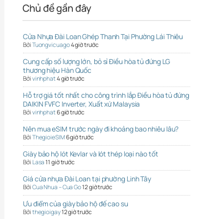
Chủ đề gần đây
Cửa Nhựa Đài Loan Ghép Thanh Tại Phường Lái Thiêu
Bởi
Tuongvicuago
4 giờ trước
Cung cấp số lượng lớn, bỏ sỉ Điều hòa tủ đứng LG
thương hiệu Hàn Quốc
Bởi
vinhphat
4 giờ trước
Hỗ trợ giá tốt nhất cho công trình lắp Điều hòa tủ đứng
DAIKIN FVFC Inverter, Xuất xứ Malaysia
Bởi
vinhphat
6 giờ trước
Nên mua eSIM trước ngày đi khoảng bao nhiêu lâu?
Bởi
ThegioieSIM
6 giờ trước
Giày bảo hộ lót Kevlar và lót thép loại nào tốt
Bởi
Lasa
11 giờ trước
Giá cửa nhựa Đài Loan tại phường Linh Tây
Bởi
Cua Nhua – Cua Go
12 giờ trước
Ưu điểm của giày bảo hộ đế cao su
Bởi
thegioigay
12 giờ trước