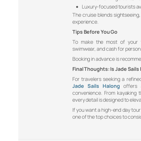
Luxury-focused tourists a
The cruise blends sightseeing,
experience.
Tips Before You Go
To make the most of your tr
swimwear, and cash for person
Booking in advance is recommen
Final Thoughts: Is Jade Sails
For travelers seeking a refin
Jade Sails Halong
offers a
convenience. From kayaking t
every detail is designed to ele
If you want a high-end day tour 
one of the top choices to consi