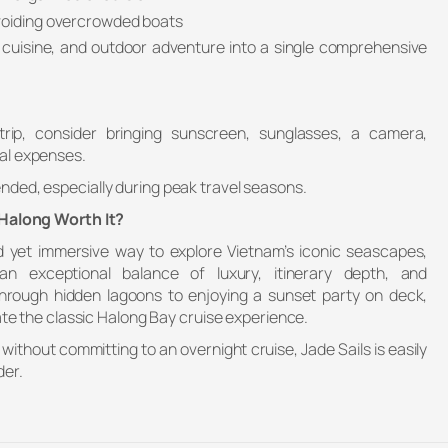
voiding overcrowded boats
 cuisine, and outdoor adventure into a single comprehensive
ip, consider bringing sunscreen, sunglasses, a camera,
al expenses.
ded, especially during peak travel seasons.
 Halong Worth It?
ed yet immersive way to explore Vietnam’s iconic seascapes,
n exceptional balance of luxury, itinerary depth, and
hrough hidden lagoons to enjoying a sunset party on deck,
vate the classic Halong Bay cruise experience.
without committing to an overnight cruise, Jade Sails is easily
der.