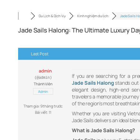
Du Lịch & Dịch Vụ
Kinh nghiệm du lịch
Jade Sails H
Jade Sails Halong: The Ultimate Luxury Da
Last Post
admin
If you are searching for a p
(@admin)
Jade Sails Halong
stands out 
Thành Viên
elegant design, high-end serv
Admin
travelers a memorable journey
of the region’s most breathtaki
Tham gia: 9 tháng trước
Bài viết: 11
Whether you are visiting Vietn
Jade Sails delivers an ideal bl
What is Jade Sails Halong?