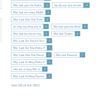
Máy lạnh giấu trần Daikin
11
lắp đặt máy lạnh âm trần
10
Máy lạnh treo tường DAIKI
9
Máy Lạnh Giấu Trần Toshi
8
thi công ống đồng máy lạ
8
Máy lạnh giấu trần Panas
6
Máy lạnh âm trần nối ống
6
Máy lạnh Toshiba
6
Máy Lạnh Âm Trần LG Inve
5
Máy Lạnh Âm Trần Daikin F
5
Máy Lạnh Giấu Trần Panaso
5
Máy lạnh Panasonic
5
Máy Lạnh Tủ Đứng Daikin F
5
diện tích sử dụng Máy lạ
5
Máy Lạnh Tủ Đứng Panason
5
Xem tất cả thẻ (902)