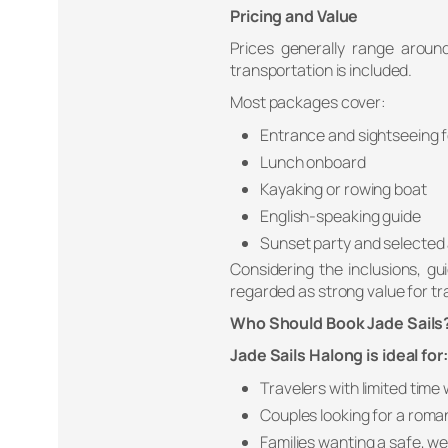
Pricing and Value
Prices generally range arou
transportation is included.
Most packages cover:
Entrance and sightseeing 
Lunch onboard
Kayaking or rowing boat
English-speaking guide
Sunset party and selected
Considering the inclusions, gu
regarded as strong value for tra
Who Should Book Jade Sails
Jade Sails Halong is ideal for:
Travelers with limited time
Couples looking for a roma
Families wanting a safe, w