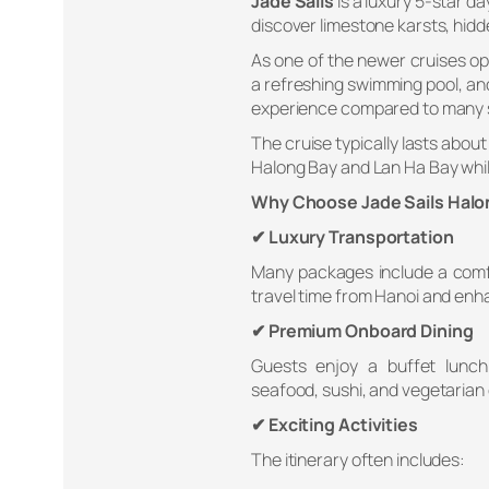
Jade Sails
is a luxury 5-star da
discover limestone karsts, hid
As one of the newer cruises ope
a refreshing swimming pool, and
experience compared to many 
The cruise typically lasts abou
Halong Bay and Lan Ha Bay whil
Why Choose Jade Sails Halo
✔ Luxury Transportation
Many packages include a comfo
travel time from Hanoi and en
✔ Premium Onboard Dining
Guests enjoy a buffet lunch 
seafood, sushi, and vegetarian 
✔ Exciting Activities
The itinerary often includes: