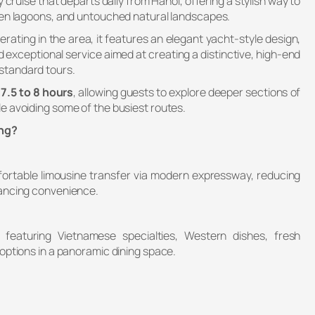
y cruise that departs daily from Hanoi, offering a stylish way to
den lagoons, and untouched natural landscapes.
rating in the area, it features an elegant yacht-style design,
 exceptional service aimed at creating a distinctive, high-end
standard tours.
t
7.5 to 8 hours
, allowing guests to explore deeper sections of
e avoiding some of the busiest routes.
ng?
rtable limousine transfer via modern expressway, reducing
hancing convenience.
featuring Vietnamese specialties, Western dishes, fresh
options in a panoramic dining space.