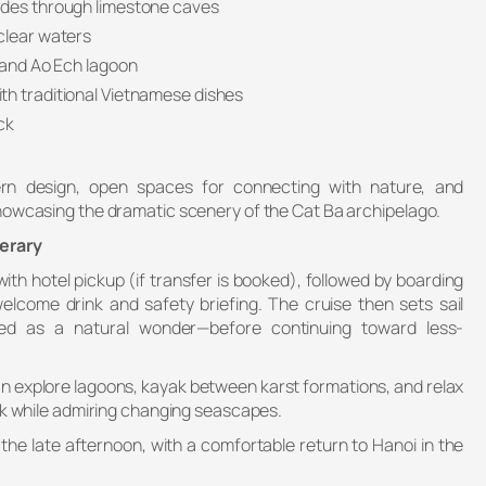
ides through limestone caves
clear waters
e and Ao Ech lagoon
th traditional Vietnamese dishes
ck
n design, open spaces for connecting with nature, and
howcasing the dramatic scenery of the Cat Ba archipelago.
nerary
ith hotel pickup (if transfer is booked), followed by boarding
lcome drink and safety briefing. The cruise then sets sail
ed as a natural wonder—before continuing toward less-
an explore lagoons, kayak between karst formations, and relax
eck while admiring changing seascapes.
 the late afternoon, with a comfortable return to Hanoi in the