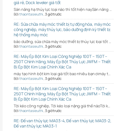
giá rẻ, Dock leveler giá tốt
Sàn nâng hạ thủy lực loại nào thì tốt hiện naySàn nâng …
Bởi
thaontasieuthi
,
3 giờ trước
RE: Sửa chữa máy móc thiết bị tự động hóa, máy móc
công nghiệp, máy thủy lực, bảo dưỡng định kỳ thiết bị
hệ thống máy móc
bảo dưỡng, sửa chữa máy móc thiết bị thủy lực loại tốt …
Bởi
thaontasieuthi
,
3 giờ trước
RE: Máy Ép Bột Kim Loại Công Nghiệp 100T – 150T –
250T Chính Hãng, Máy Ép Bột Thủy Lực JWFM – Thiết
Bị Ép Bột Kim Loại Chính Xác Ca
máy tạo hình bột kim loại giá tốt bao nhiêu bạn ơimáy t…
Bởi
thaontasieuthi
,
3 giờ trước
RE: Máy Ép Bột Kim Loại Công Nghiệp 100T – 150T –
250T Chính Hãng, Máy Ép Bột Thủy Lực JWFM – Thiết
Bị Ép Bột Kim Loại Chính Xác Ca
Tời kéo công nghiệp, Tới kéo loại nặng giá thế nàoTời k…
Bởi
thaontasieuthi
,
3 giờ trước
RE: Đế van thủy lực MA03-4, Đế van thủy lực MA03-2,
Đế van thủy lực MA03-1