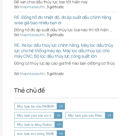
Đế van chia dầu thủy lực loại tốt hiện nay
Bởi
thaontasieuthi
,
3 giờ trước
RE: Đồng hồ đo nhiệt độ, đo áp suất dầu chính hãng
wise giá bao nhiêu bạn ơi
Đồng hồ đo áp suất dầu thủy lực loại nào thì tốt hiện …
Bởi
thaontasieuthi
,
3 giờ trước
RE: Xe lọc dầu thủy lực chính hãng, Máy lọc dầu thủy
lực cho hệ thống máy ép, Máy lọc dầu thủy lực cho
máy CNC, Bộ lọc dầu thủy lực công suất lớn
Động cơ thủy lực áp cao giá thế nào bạn ơiĐộng cơ thủy
…
Bởi
thaontasieuthi
,
3 giờ trước
Thẻ chủ đề
Máy lạnh âm trần DAIKIN
24
Máy lạnh giấu trần nối ố
18
Máy lạnh giấu trần Daiki
18
Máy lạnh tủ đứng Daikin
15
máy lạnh treo tường DAIK
14