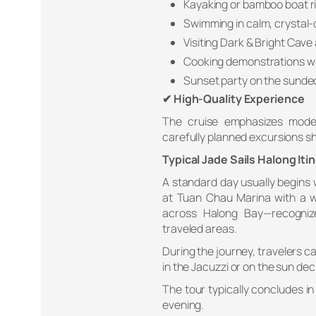
Kayaking or bamboo boat r
Swimming in calm, crystal-
Visiting Dark & Bright Cav
Cooking demonstrations wi
Sunset party on the sunde
✔ High-Quality Experience
The cruise emphasizes moder
carefully planned excursions s
Typical Jade Sails Halong Iti
A standard day usually begins w
at Tuan Chau Marina with a we
across Halong Bay—recogniz
traveled areas.
During the journey, travelers c
in the Jacuzzi or on the sun d
The tour typically concludes in
evening.