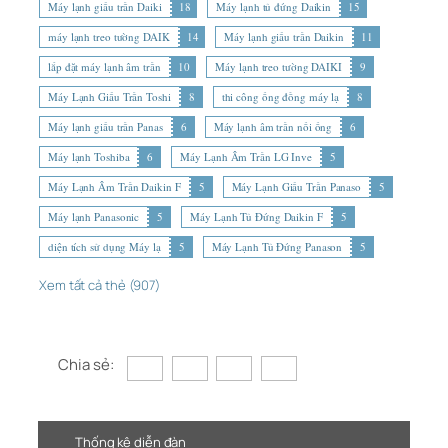
Máy lạnh giấu trần Daiki
18
Máy lạnh tủ đứng Daikin
15
máy lạnh treo tường DAIK
14
Máy lạnh giấu trần Daikin
11
lắp đặt máy lạnh âm trần
10
Máy lạnh treo tường DAIKI
9
Máy Lạnh Giấu Trần Toshi
8
thi công ống đồng máy lạ
8
Máy lạnh giấu trần Panas
6
Máy lạnh âm trần nối ống
6
Máy lạnh Toshiba
6
Máy Lạnh Âm Trần LG Inve
5
Máy Lạnh Âm Trần Daikin F
5
Máy Lạnh Giấu Trần Panaso
5
Máy lạnh Panasonic
5
Máy Lạnh Tủ Đứng Daikin F
5
diện tích sử dụng Máy lạ
5
Máy Lạnh Tủ Đứng Panason
5
Xem tất cả thẻ (907)
Chia sẻ:
Thống kê diễn đàn