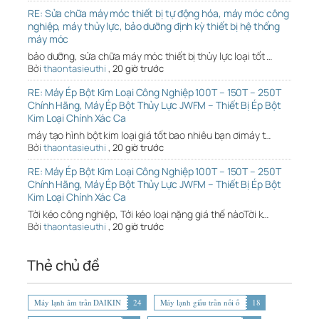
RE: Sửa chữa máy móc thiết bị tự động hóa, máy móc công
nghiệp, máy thủy lực, bảo dưỡng định kỳ thiết bị hệ thống
máy móc
bảo dưỡng, sửa chữa máy móc thiết bị thủy lực loại tốt …
Bởi
thaontasieuthi
,
20 giờ trước
RE: Máy Ép Bột Kim Loại Công Nghiệp 100T – 150T – 250T
Chính Hãng, Máy Ép Bột Thủy Lực JWFM – Thiết Bị Ép Bột
Kim Loại Chính Xác Ca
máy tạo hình bột kim loại giá tốt bao nhiêu bạn ơimáy t…
Bởi
thaontasieuthi
,
20 giờ trước
RE: Máy Ép Bột Kim Loại Công Nghiệp 100T – 150T – 250T
Chính Hãng, Máy Ép Bột Thủy Lực JWFM – Thiết Bị Ép Bột
Kim Loại Chính Xác Ca
Tời kéo công nghiệp, Tới kéo loại nặng giá thế nàoTời k…
Bởi
thaontasieuthi
,
20 giờ trước
Thẻ chủ đề
Máy lạnh âm trần DAIKIN
24
Máy lạnh giấu trần nối ố
18