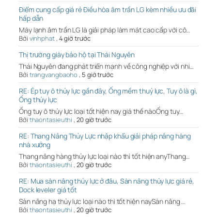
Điểm cung cấp giá rẻ Điều hòa âm trần LG kèm nhiều ưu đãi
hấp dẫn
Máy lạnh âm trần LG là giải pháp làm mát cao cấp với cô…
Bởi
vinhphat
,
4 giờ trước
Thị trường giày bảo hộ tại Thái Nguyên
Thái Nguyên đang phát triển mạnh về công nghiệp với nhi…
Bởi
trangvangbaoho
,
5 giờ trước
RE: Ép tuy ô thủy lực gần đây, Ống mềm thuỷ lực, Tuy ô là gì,
Ống thủy lực
Ống tuy ô thủy lực loại tốt hiện nay giá thế nàoỐng tuy…
Bởi
thaontasieuthi
,
20 giờ trước
RE: Thang Nâng Thủy Lực nhập khẩu giải pháp nâng hàng
nhà xưởng
Thang nâng hàng thủy lực loại nào thì tốt hiện anyThang…
Bởi
thaontasieuthi
,
20 giờ trước
RE: Mua sàn nâng thủy lực ở đâu, Sàn nâng thủy lực giá rẻ,
Dock leveler giá tốt
Sàn nâng hạ thủy lực loại nào thì tốt hiện naySàn nâng …
Bởi
thaontasieuthi
,
20 giờ trước