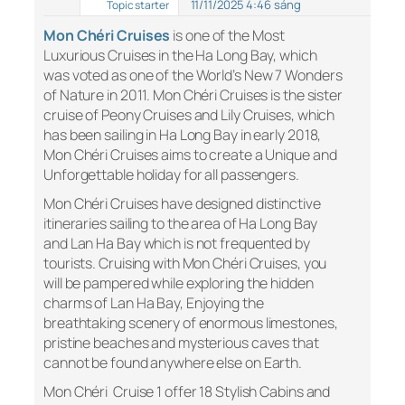
11/11/2025 4:46 sáng
Topic starter
Mon Chéri Cruises
is one of the Most
Luxurious Cruises in the Ha Long Bay, which
was voted as one of the World’s New 7 Wonders
of Nature in 2011. Mon Chéri Cruises is the sister
cruise of Peony Cruises and Lily Cruises, which
has been sailing in Ha Long Bay in early 2018,
Mon Chéri Cruises aims to create a Unique and
Unforgettable holiday for all passengers.
Mon Chéri Cruises have designed distinctive
itineraries sailing to the area of Ha Long Bay
and Lan Ha Bay which is not frequented by
tourists. Cruising with Mon Chéri Cruises, you
will be pampered while exploring the hidden
charms of Lan Ha Bay, Enjoying the
breathtaking scenery of enormous limestones,
pristine beaches and mysterious caves that
cannot be found anywhere else on Earth.
Mon Chéri Cruise 1 offer 18 Stylish Cabins and