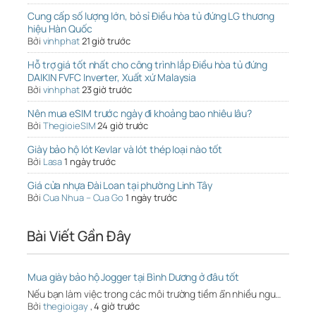
Cung cấp số lượng lớn, bỏ sỉ Điều hòa tủ đứng LG thương
hiệu Hàn Quốc
Bởi
vinhphat
21 giờ trước
Hỗ trợ giá tốt nhất cho công trình lắp Điều hòa tủ đứng
DAIKIN FVFC Inverter, Xuất xứ Malaysia
Bởi
vinhphat
23 giờ trước
Nên mua eSIM trước ngày đi khoảng bao nhiêu lâu?
Bởi
ThegioieSIM
24 giờ trước
Giày bảo hộ lót Kevlar và lót thép loại nào tốt
Bởi
Lasa
1 ngày trước
Giá cửa nhựa Đài Loan tại phường Linh Tây
Bởi
Cua Nhua – Cua Go
1 ngày trước
Bài Viết Gần Đây
Mua giày bảo hộ Jogger tại Bình Dương ở đâu tốt
Nếu bạn làm việc trong các môi trường tiềm ẩn nhiều ngu…
Bởi
thegioigay
,
4 giờ trước