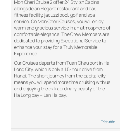
Mon Cheri Cruise 2 offer 24 Stylish Cabins
alongside an Elegant restaurant and bar,
fitness facility, jacuzzi pool, golf and spa
service. On Mon Chéri Cruises, you will enjoy
warm and gracious service in an atmosphere of
comfortable elegance. The Crew Members are
dedicated to providing Exceptional Service to
enhance your stay for a Truly Memorable
Experience.
Our Cruises departs from Tuan Chau port in Ha
Long City, which is only a 1.5-hour drive from
Hanoi. The short journey from the capital city
means you will spend more time cruising with us
and enjoying the extraordinary beauty of the
Ha Long bay – Lan Ha bay.
Trích dẫn