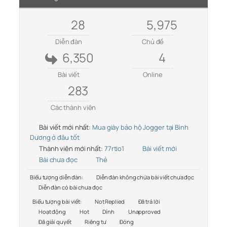
28
5,975
Diễn đàn
Chủ đề
6,350
4
Bài viết
Online
283
Các thành viên
Bài viết mới nhất:
Mua giày bảo hộ Jogger tại Bình
Dương ở đâu tốt
Thành viên mới nhất:
77rtio1
Bài viết mới
Bài chưa đọc
Thẻ
Biểu tượng diễn đàn:
Diễn đàn không chứa bài viết chưa đọc
Diễn đàn có bài chưa đọc
Biểu tượng bài viết:
Not Replied
Đã trả lời
Hoạt động
Hot
Dính
Unapproved
Đã giải quyết
Riêng tư
Đóng