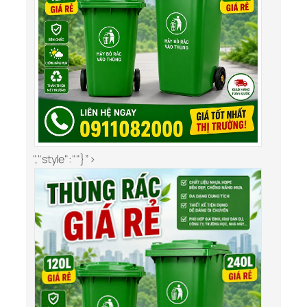
","style":""}”>