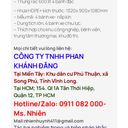
– Thùng rác 600 lít 4 bánh đặc
– nhựa HDPE+ kích thước: 1320x 900x 1080mm
– Mẫu mã: 4 bánh xe- nắp kín
– Dung tích lớn, 4 bánh xe chịu lực.
– Thích hợp cho khu công nghiệp, bệnh viện,
trung tâm thương mại, khu đô thị.
Mọi chi tiết vui lòng liên hệ:
CÔNG TY TNHH PHAN
KHÁNH ĐĂNG
Tại Miền Tây: Khu dân cư Phú Thuận, xã
Song Phú, Tỉnh Vĩnh Long.
Tại HCM; 154. Ql 1A Tân Thới Hiệp,
Quận 12, TP HCM
Hotline/Zalo: 0911 082 000-
Ms. Nhiên
Mail:nhienhuynh411@gmail.com
Tác hại nghiêm trọng và biện pháp khắc