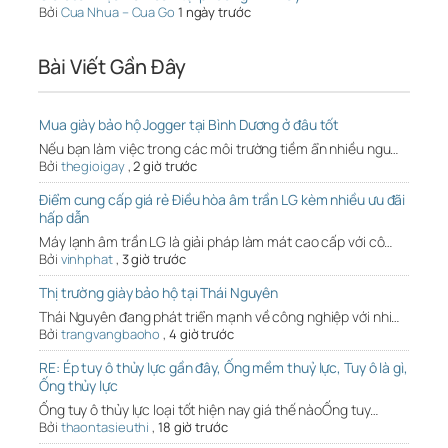
Bởi
Cua Nhua – Cua Go
1 ngày trước
Bài Viết Gần Đây
Mua giày bảo hộ Jogger tại Bình Dương ở đâu tốt
Nếu bạn làm việc trong các môi trường tiềm ẩn nhiều ngu…
Bởi
thegioigay
,
2 giờ trước
Điểm cung cấp giá rẻ Điều hòa âm trần LG kèm nhiều ưu đãi
hấp dẫn
Máy lạnh âm trần LG là giải pháp làm mát cao cấp với cô…
Bởi
vinhphat
,
3 giờ trước
Thị trường giày bảo hộ tại Thái Nguyên
Thái Nguyên đang phát triển mạnh về công nghiệp với nhi…
Bởi
trangvangbaoho
,
4 giờ trước
RE: Ép tuy ô thủy lực gần đây, Ống mềm thuỷ lực, Tuy ô là gì,
Ống thủy lực
Ống tuy ô thủy lực loại tốt hiện nay giá thế nàoỐng tuy…
Bởi
thaontasieuthi
,
18 giờ trước