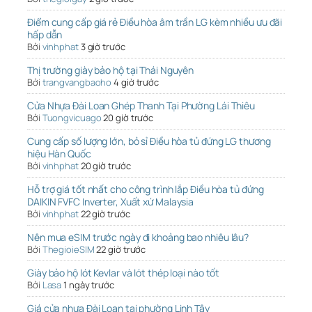
Điểm cung cấp giá rẻ Điều hòa âm trần LG kèm nhiều ưu đãi
hấp dẫn
Bởi
vinhphat
3 giờ trước
Thị trường giày bảo hộ tại Thái Nguyên
Bởi
trangvangbaoho
4 giờ trước
Cửa Nhựa Đài Loan Ghép Thanh Tại Phường Lái Thiêu
Bởi
Tuongvicuago
20 giờ trước
Cung cấp số lượng lớn, bỏ sỉ Điều hòa tủ đứng LG thương
hiệu Hàn Quốc
Bởi
vinhphat
20 giờ trước
Hỗ trợ giá tốt nhất cho công trình lắp Điều hòa tủ đứng
DAIKIN FVFC Inverter, Xuất xứ Malaysia
Bởi
vinhphat
22 giờ trước
Nên mua eSIM trước ngày đi khoảng bao nhiêu lâu?
Bởi
ThegioieSIM
22 giờ trước
Giày bảo hộ lót Kevlar và lót thép loại nào tốt
Bởi
Lasa
1 ngày trước
Giá cửa nhựa Đài Loan tại phường Linh Tây