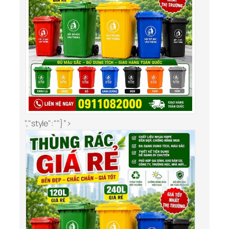
","style":""}”>