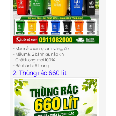
– Màu sắc: xanh, cam, vàng, đỏ
– Mẫu mã: 2 bánh xe, nắp kín
– Chất lượng: mới 100%
– Bảo hành: 6 tháng
2. Thùng rác 660 lít