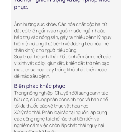
phục.
Ảnh hưởng sức khỏe: Các hóa chất độc hại từ
đất có thể ngấm vào nguồn nước ngầm hoặc
hấp thụ vào nông sản, gây ra nhiều bệnh lý nguy
hiểm (như ung thư, bệnh về đường tiêu hóa, hệ
thần kinh) cho người tiêu dùng.
Suy thoái hệ sinh thái: Đất ô nhiễm làm chết các
vi sinh vật có lợi, giun đất, khiến đất trở nên bạc
màu, chua hóa, cây trồng khó phát triển hoặc
dễ mắc sâu bệnh.
Biện pháp khắc phục
Trong nông nghiệp: Chuyển đổi sang canh tác
hữu cơ, sử dụng phân bón sinh học và hạn chế
tối đa thuốc bảo vệ thực vật hóa học.
Xử lý rác thải: Phân loại rác tại nguồn, áp dụng
các công nghệ tái chế rác thải tiên tiến và
nghiêm cấm việc chôn lấp chất thải nguy hại
không đúng kỹ thuật.