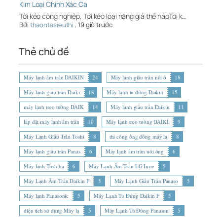
Kim Loại Chính Xác Ca
Tời kéo công nghiệp, Tới kéo loại nặng giá thế nàoTời k…
Bởi
thaontasieuthi
,
19 giờ trước
Thẻ chủ đề
Máy lạnh âm trần DAIKIN
24
Máy lạnh giấu trần nối ố
18
Máy lạnh giấu trần Daiki
18
Máy lạnh tủ đứng Daikin
15
máy lạnh treo tường DAIK
14
Máy lạnh giấu trần Daikin
11
lắp đặt máy lạnh âm trần
10
Máy lạnh treo tường DAIKI
9
Máy Lạnh Giấu Trần Toshi
8
thi công ống đồng máy lạ
8
Máy lạnh giấu trần Panas
6
Máy lạnh âm trần nối ống
6
Máy lạnh Toshiba
6
Máy Lạnh Âm Trần LG Inve
5
Máy Lạnh Âm Trần Daikin F
5
Máy Lạnh Giấu Trần Panaso
5
Máy lạnh Panasonic
5
Máy Lạnh Tủ Đứng Daikin F
5
diện tích sử dụng Máy lạ
5
Máy Lạnh Tủ Đứng Panason
5