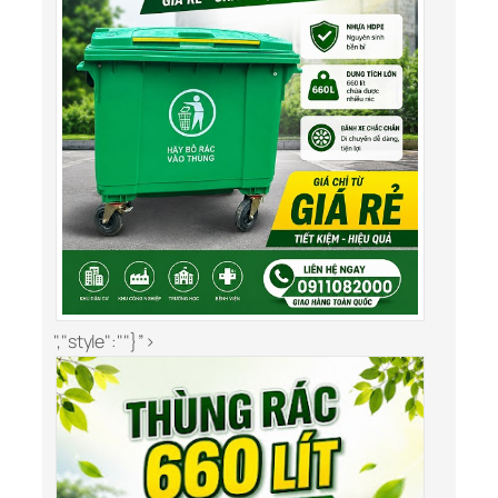
","style":""}”>