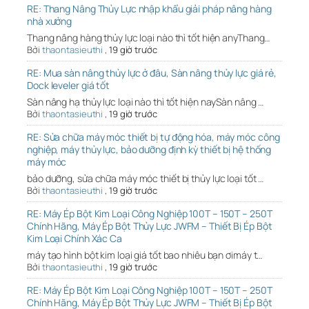
RE: Thang Nâng Thủy Lực nhập khẩu giải pháp nâng hàng
nhà xưởng
Thang nâng hàng thủy lực loại nào thì tốt hiện anyThang…
Bởi
thaontasieuthi
,
19 giờ trước
RE: Mua sàn nâng thủy lực ở đâu, Sàn nâng thủy lực giá rẻ,
Dock leveler giá tốt
Sàn nâng hạ thủy lực loại nào thì tốt hiện naySàn nâng …
Bởi
thaontasieuthi
,
19 giờ trước
RE: Sửa chữa máy móc thiết bị tự động hóa, máy móc công
nghiệp, máy thủy lực, bảo dưỡng định kỳ thiết bị hệ thống
máy móc
bảo dưỡng, sửa chữa máy móc thiết bị thủy lực loại tốt …
Bởi
thaontasieuthi
,
19 giờ trước
RE: Máy Ép Bột Kim Loại Công Nghiệp 100T – 150T – 250T
Chính Hãng, Máy Ép Bột Thủy Lực JWFM – Thiết Bị Ép Bột
Kim Loại Chính Xác Ca
máy tạo hình bột kim loại giá tốt bao nhiêu bạn ơimáy t…
Bởi
thaontasieuthi
,
19 giờ trước
RE: Máy Ép Bột Kim Loại Công Nghiệp 100T – 150T – 250T
Chính Hãng, Máy Ép Bột Thủy Lực JWFM – Thiết Bị Ép Bột