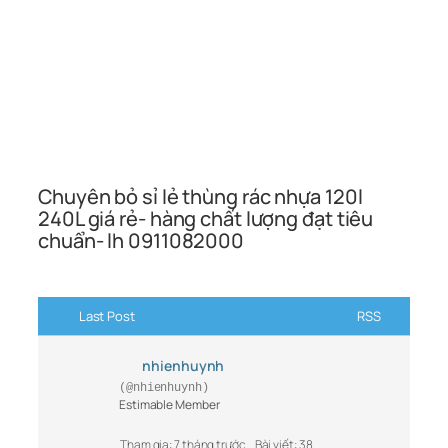
Chuyên bỏ sỉ lẻ thùng rác nhựa 120l
240L giá rẻ- hàng chất lượng đạt tiêu
chuẩn- lh 0911082000
Last Post
RSS
nhienhuynh
(@nhienhuynh)
Estimable Member
Tham gia: 7 tháng trước
Bài viết: 38