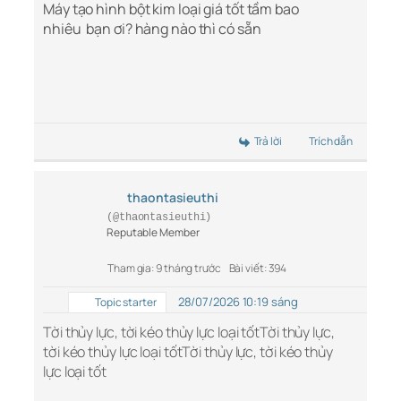
Máy tạo hình bột kim loại giá tốt tầm bao
nhiêu bạn ơi? hàng nào thì có sẵn
Trả lời
Trích dẫn
thaontasieuthi
(@thaontasieuthi)
Reputable Member
Tham gia: 9 tháng trước
Bài viết: 394
28/07/2026 10:19 sáng
Topic starter
Tời thủy lực, tời kéo thủy lực loại tốtTời thủy lực,
tời kéo thủy lực loại tốtTời thủy lực, tời kéo thủy
lực loại tốt