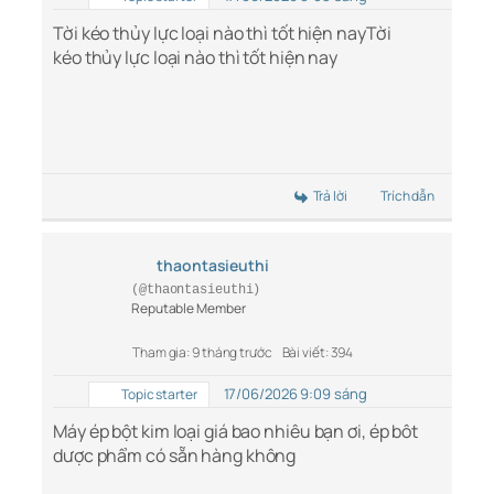
Tời kéo thủy lực loại nào thì tốt hiện nay
Tời
kéo thủy lực loại nào thì tốt hiện nay
Trả lời
Trích dẫn
thaontasieuthi
(@thaontasieuthi)
Reputable Member
Tham gia: 9 tháng trước
Bài viết: 394
17/06/2026 9:09 sáng
Topic starter
Máy ép bột kim loại giá bao nhiêu bạn ơi, ép bôt
dược phẩm có sẵn hàng không