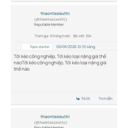
thaontasieuthi
(@thaontasieuthi)
Reputable Member
Tham gia: 9 tháng trước
Bài viết: 394
06/08/2026 10:19 sáng
Topic starter
Tời kéo công nghiệp, Tới kéo loại nặng giá thế
nào
Tời kéo công nghiệp, Tới kéo loại nặng giá
thế nào
Trả lời
Trích dẫn
thaontasieuthi
(@thaontasieuthi)
Reputable Member