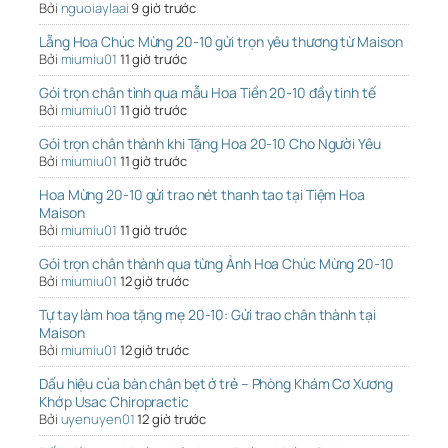
Bởi
nguoiaylaai
9 giờ trước
Lẵng Hoa Chúc Mừng 20-10 gửi trọn yêu thương từ Maison
Bởi
miumiu01
11 giờ trước
Gói trọn chân tình qua mẫu Hoa Tiền 20-10 đầy tinh tế
Bởi
miumiu01
11 giờ trước
Gói trọn chân thành khi Tặng Hoa 20-10 Cho Người Yêu
Bởi
miumiu01
11 giờ trước
Hoa Mừng 20-10 gửi trao nét thanh tao tại Tiệm Hoa
Maison
Bởi
miumiu01
11 giờ trước
Gói trọn chân thành qua từng Ảnh Hoa Chúc Mừng 20-10
Bởi
miumiu01
12 giờ trước
Tự tay làm hoa tặng mẹ 20-10: Gửi trao chân thành tại
Maison
Bởi
miumiu01
12 giờ trước
Dấu hiệu của bàn chân bẹt ở trẻ – Phòng Khám Cơ Xương
Khớp Usac Chiropractic
Bởi
uyenuyen01
12 giờ trước