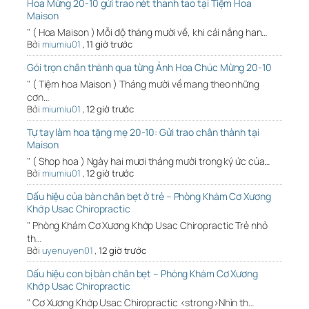
Hoa Mừng 20-10 gửi trao nét thanh tao tại Tiệm Hoa
Maison
" ( Hoa Maison ) Mỗi độ tháng mười về, khi cái nắng han…
Bởi
miumiu01
,
11 giờ trước
Gói trọn chân thành qua từng Ảnh Hoa Chúc Mừng 20-10
" ( Tiệm hoa Maison ) Tháng mười về mang theo những
cơn…
Bởi
miumiu01
,
12 giờ trước
Tự tay làm hoa tặng mẹ 20-10: Gửi trao chân thành tại
Maison
" ( Shop hoa ) Ngày hai mươi tháng mười trong ký ức của…
Bởi
miumiu01
,
12 giờ trước
Dấu hiệu của bàn chân bẹt ở trẻ – Phòng Khám Cơ Xương
Khớp Usac Chiropractic
" Phòng Khám Cơ Xương Khớp Usac Chiropractic Trẻ nhỏ
th…
Bởi
uyenuyen01
,
12 giờ trước
Dấu hiệu con bị bàn chân bẹt – Phòng Khám Cơ Xương
Khớp Usac Chiropractic
" Cơ Xương Khớp Usac Chiropractic <strong>Nhìn th…