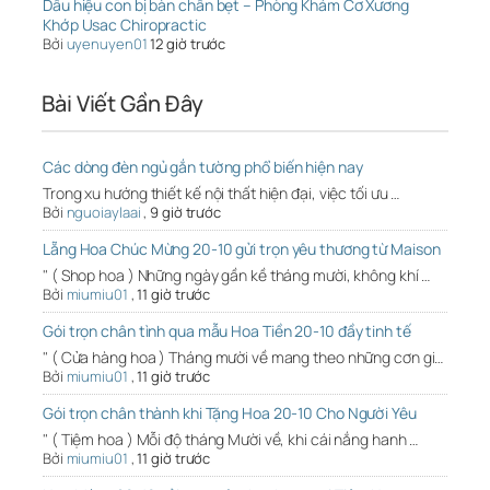
Dấu hiệu con bị bàn chân bẹt – Phòng Khám Cơ Xương
Khớp Usac Chiropractic
Bởi
uyenuyen01
12 giờ trước
Bài Viết Gần Đây
Các dòng đèn ngủ gắn tường phổ biến hiện nay
Trong xu hướng thiết kế nội thất hiện đại, việc tối ưu …
Bởi
nguoiaylaai
,
9 giờ trước
Lẵng Hoa Chúc Mừng 20-10 gửi trọn yêu thương từ Maison
" ( Shop hoa ) Những ngày gần kề tháng mười, không khí …
Bởi
miumiu01
,
11 giờ trước
Gói trọn chân tình qua mẫu Hoa Tiền 20-10 đầy tinh tế
" ( Cửa hàng hoa ) Tháng mười về mang theo những cơn gi…
Bởi
miumiu01
,
11 giờ trước
Gói trọn chân thành khi Tặng Hoa 20-10 Cho Người Yêu
" ( Tiệm hoa ) Mỗi độ tháng Mười về, khi cái nắng hanh …
Bởi
miumiu01
,
11 giờ trước