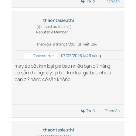
Trả lời
Trích dẫn
thaontasieuthi
(@thaontasieuthi)
Reputable Member
Tham gia: 9 tháng trước
Bài viết: 394
07/07/2026 4:46 sáng
Topic starter
máy ép bột kim loại giá bao nhiêu bạn ơi? hàng
có sẵn khôngmáy ép bột kim loại giá bao nhiêu
bạn ơi? hàng có sẵn không
Trả lời
Trích dẫn
thaontasieuthi