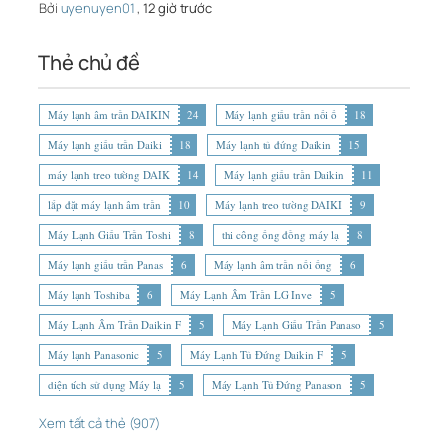
Bởi
uyenuyen01
,
12 giờ trước
Thẻ chủ đề
Máy lạnh âm trần DAIKIN
24
Máy lạnh giấu trần nối ố
18
Máy lạnh giấu trần Daiki
18
Máy lạnh tủ đứng Daikin
15
máy lạnh treo tường DAIK
14
Máy lạnh giấu trần Daikin
11
lắp đặt máy lạnh âm trần
10
Máy lạnh treo tường DAIKI
9
Máy Lạnh Giấu Trần Toshi
8
thi công ống đồng máy lạ
8
Máy lạnh giấu trần Panas
6
Máy lạnh âm trần nối ống
6
Máy lạnh Toshiba
6
Máy Lạnh Âm Trần LG Inve
5
Máy Lạnh Âm Trần Daikin F
5
Máy Lạnh Giấu Trần Panaso
5
Máy lạnh Panasonic
5
Máy Lạnh Tủ Đứng Daikin F
5
diện tích sử dụng Máy lạ
5
Máy Lạnh Tủ Đứng Panason
5
Xem tất cả thẻ (907)