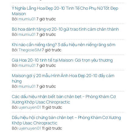
Ý Nghĩa Lẵng Hoa Đẹp 20-10 Tinh Tế Cho Phụ Nữ Tốt Đẹp
Maison
Bởi
miumiu01
7 giờ trước
Bó hoa dành tặng vợ 20-10 gửi trao tình cảm chân thành
Bởi
miumiu01
7 giờ trước
Khi nào cần niềng răng? 3 dấu hiệu nên niềng răng sớm
Bởi
ThegioieSIM
7 giờ trước
Giá Hoa 20-10 tinh tế tại Maison: Gói trọn yêu thương
Bởi
miumiu01
7 giờ trước
Maison gợi ý 20 mẫu Hình Ảnh Hoa Đẹp 20-10 đầy cảm
hứng
Bởi
miumiu01
7 giờ trước
Các dấu hiệu nhận biết bàn chân bẹt – Phòng Khám Cơ
Xương Khớp Usac Chiropractic
Bởi
uyenuyen01
11 giờ trước
Dấu hiệu hội chứng bàn chân bẹt – Phòng Khám Cơ Xương
Khớp Usac Chiropractic
Bởi
uyenuyen01
11 giờ trước