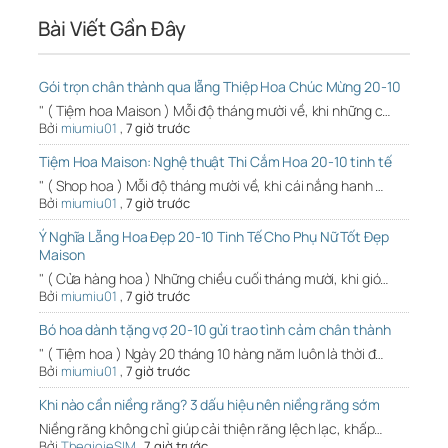
Bài Viết Gần Đây
Gói trọn chân thành qua lẵng Thiệp Hoa Chúc Mừng 20-10
" ( Tiệm hoa Maison ) Mỗi độ tháng mười về, khi những c…
Bởi
miumiu01
,
7 giờ trước
Tiệm Hoa Maison: Nghệ thuật Thi Cắm Hoa 20-10 tinh tế
" ( Shop hoa ) Mỗi độ tháng mười về, khi cái nắng hanh …
Bởi
miumiu01
,
7 giờ trước
Ý Nghĩa Lẵng Hoa Đẹp 20-10 Tinh Tế Cho Phụ Nữ Tốt Đẹp
Maison
" ( Cửa hàng hoa ) Những chiều cuối tháng mười, khi gió…
Bởi
miumiu01
,
7 giờ trước
Bó hoa dành tặng vợ 20-10 gửi trao tình cảm chân thành
" ( Tiệm hoa ) Ngày 20 tháng 10 hàng năm luôn là thời đ…
Bởi
miumiu01
,
7 giờ trước
Khi nào cần niềng răng? 3 dấu hiệu nên niềng răng sớm
Niềng răng không chỉ giúp cải thiện răng lệch lạc, khấp…
Bởi
ThegioieSIM
,
7 giờ trước