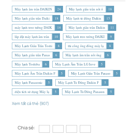
Máy lạnh âm trần DAIKIN
24
Máy lạnh giấu trần nối ố
18
Máy lạnh giấu trần Daiki
18
Máy lạnh tủ đứng Daikin
15
máy lạnh treo tường DAIK
14
Máy lạnh giấu trần Daikin
11
lắp đặt máy lạnh âm trần
10
Máy lạnh treo tường DAIKI
9
Máy Lạnh Giấu Trần Toshi
8
thi công ống đồng máy lạ
8
Máy lạnh giấu trần Panas
6
Máy lạnh âm trần nối ống
6
Máy lạnh Toshiba
6
Máy Lạnh Âm Trần LG Inve
5
Máy Lạnh Âm Trần Daikin F
5
Máy Lạnh Giấu Trần Panaso
5
Máy lạnh Panasonic
5
Máy Lạnh Tủ Đứng Daikin F
5
diện tích sử dụng Máy lạ
5
Máy Lạnh Tủ Đứng Panason
5
Xem tất cả thẻ (907)
Chia sẻ: