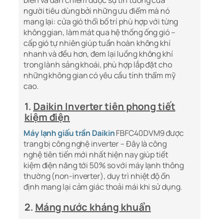
biến và dần chiếm được sự tin tưởng của
người tiêu dùng bởi những ưu điểm mà nó
mang lại: cửa gió thổi bố trí phù hợp với từng
không gian, làm mát qua hệ thống ống gió –
cấp gió tự nhiên giúp tuần hoàn không khí
nhanh và đều hơn, đem lại luồng không khí
trong lành sảng khoái, phù hợp lắp đặt cho
những không gian có yêu cầu tính thẩm mỹ
cao.
1.
Daikin Inverter tiên phong tiết
kiệm điện
Máy lạnh giấu trần Daikin
FBFC40DVM9 được
trang bị công nghệ inverter – Đây là công
nghệ tiên tiến mới nhất hiện nay giúp tiết
kiệm điện năng tới 50% so với máy lạnh thông
thường (non-inverter), duy trì nhiệt độ ổn
định mang lại cảm giác thoải mái khi sử dụng.
2.
Máng nước kháng khuẩn