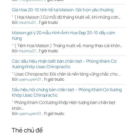
Giá Hoa 20-10 tinh tế tại Maison: Gói trọn yêu thương
" ( Hoa Maison ) Cứ mỗi độ tháng Mười về, khi những cơn…
Bởi
miumiu01
,
7 giờ trước
Maison gợi ý 20 mẫu Hình Ảnh Hoa Đẹp 20-10 đầy cảm
hứng
" ( Tiệm hoa Maison ) Tháng mười về, mang theo cái khôn…
Bởi
miumiu01
,
7 giờ trước
Các dấu hiệu nhận biết bàn chân bẹt – Phòng Khám Cơ
Xương Khớp Usac Chiropractic
" Usac Chiropractic Đôi chân là nền tảng vững chắc cho …
Bởi
uyenuyen01
,
11 giờ trước
Dấu hiệu hội chứng bàn chân bẹt – Phòng Khám Cơ Xương
Khớp Usac Chiropractic
" Phòng Khám Cơ Xương Khớp Hiện tượng bàn chân bẹt
khôn…
Bởi
uyenuyen01
,
11 giờ trước
Thẻ chủ đề