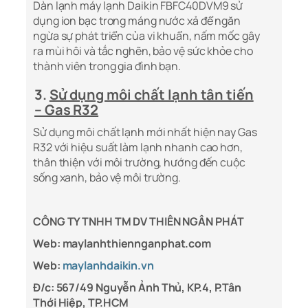
Dàn lạnh máy lạnh Daikin FBFC40DVM9 sử
dụng ion bạc trong máng nước xả để ngăn
ngừa sự phát triển của vi khuẩn, nấm mốc gây
ra mùi hôi và tắc nghẽn, bảo vệ sức khỏe cho
thành viên trong gia đình bạn.
3.
Sử dụng môi chất lạnh tân tiến
– Gas R32
Sử dụng môi chất lạnh mới nhất hiện nay Gas
R32 với hiệu suất làm lạnh nhanh cao hơn,
thân thiện với môi trường, hướng đến cuộc
sống xanh, bảo vệ môi trường.
CÔNG TY TNHH TM DV THIÊN NGÂN PHÁT
Web: maylanhthiennganphat.com
Web:
maylanhdaikin.vn
Đ/c: 567/49 Nguyễn Ảnh Thủ, KP.4, P.Tân
Thới Hiệp, TP.HCM