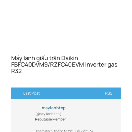
Máy lạnh giấu trần Daikin
FBFC40DVM9/RZFC40EVM inverter gas
R32
Last Post
RSS
maylanhtnp
(@maylanhtnp)
Reputable Member
Tham gia: 9 tháng trước
Bài viết: 134