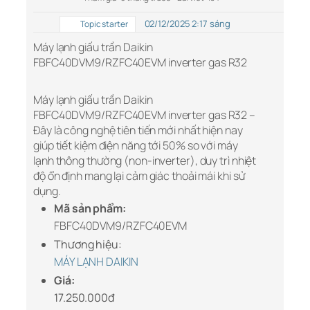
02/12/2025 2:17 sáng
Topic starter
Máy lạnh giấu trần Daikin
FBFC40DVM9/RZFC40EVM inverter gas R32
Máy lạnh giấu trần Daikin
FBFC40DVM9/RZFC40EVM inverter gas R32 –
Đây là công nghệ tiên tiến mới nhất hiện nay
giúp tiết kiệm điện năng tới 50% so với máy
lạnh thông thường (non-inverter), duy trì nhiệt
độ ổn định mang lại cảm giác thoải mái khi sử
dụng.
Mã sản phẩm:
FBFC40DVM9/RZFC40EVM
Thương hiệu:
MÁY LẠNH DAIKIN
Giá:
17.250.000đ