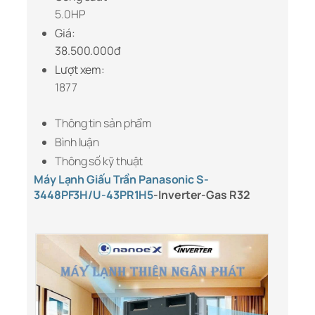
5.0HP
Giá:
38.500.000đ
Lượt xem:
1877
Thông tin sản phẩm
Bình luận
Thông số kỹ thuật
Máy Lạnh Giấu Trần Panasonic S-
3448PF3H/U-43PR1H5
-Inverter-Gas R32