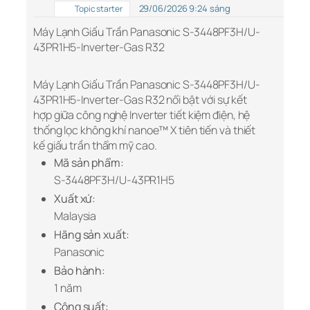
29/06/2026 9:24 sáng
Topic starter
Máy Lạnh Giấu Trần Panasonic S-3448PF3H/U-
43PR1H5-Inverter-Gas R32
Máy Lạnh Giấu Trần Panasonic S-3448PF3H/U-
43PR1H5-Inverter-Gas R32 nổi bật với sự kết
hợp giữa công nghệ Inverter tiết kiệm điện, hệ
thống lọc không khí nanoe™ X tiên tiến và thiết
kế giấu trần thẩm mỹ cao.
Mã sản phẩm:
S-3448PF3H/U-43PR1H5
Xuất xứ:
Malaysia
Hãng sản xuất:
Panasonic
Bảo hành:
1 năm
Công suất: