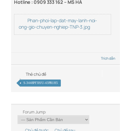
Hotline :
0909 333 162 – MS HÀ
Phan-phoi-lap-dat-may-lanh-noi-
ong-gio-chuyen-nghiep-TNP-3.jpg
Trích dẫn
Thẻ chủ đề
S-3448PF3H/U-43PR1H5
Forum Jump:
Chủ đề trước
Chủ đề sau