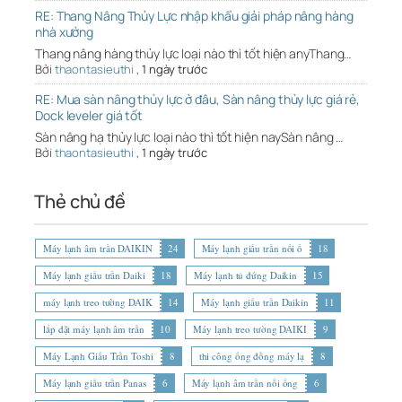
RE: Thang Nâng Thủy Lực nhập khẩu giải pháp nâng hàng
nhà xưởng
Thang nâng hàng thủy lực loại nào thì tốt hiện anyThang…
Bởi
thaontasieuthi
,
1 ngày trước
RE: Mua sàn nâng thủy lực ở đâu, Sàn nâng thủy lực giá rẻ,
Dock leveler giá tốt
Sàn nâng hạ thủy lực loại nào thì tốt hiện naySàn nâng …
Bởi
thaontasieuthi
,
1 ngày trước
Thẻ chủ đề
Máy lạnh âm trần DAIKIN
24
Máy lạnh giấu trần nối ố
18
Máy lạnh giấu trần Daiki
18
Máy lạnh tủ đứng Daikin
15
máy lạnh treo tường DAIK
14
Máy lạnh giấu trần Daikin
11
lắp đặt máy lạnh âm trần
10
Máy lạnh treo tường DAIKI
9
Máy Lạnh Giấu Trần Toshi
8
thi công ống đồng máy lạ
8
Máy lạnh giấu trần Panas
6
Máy lạnh âm trần nối ống
6