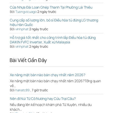
Cửa Nhựa Đài Loan Ghép Thanh Tại Phường Lái Thiêu
Bởi
Tuongvicuago
2 ngày trước
Cung cấp số lượng lớn, bỏ sỉ Điều hòa tủ đứng LG thương
hiệu Hàn Quốc
Bởi
vinhphat
2 ngày trước
Hỗ trợ giá tốt nhất cho công trình lắp Điều hòa tủ đứng
DAIKIN FVFC Inverter, Xuất xứ Malaysia
Bởi
vinhphat
2 ngày trước
Bài Viết Gần Đây
Xe nâng mặt bàn nào bán chạy nhất năm 2026?
Xe nâng mặt bàn nào bán chạy nhất năm 2026?Tổng quan
về…
Bởi
hanatc89
,
7 giờ trước
Nên đi Núi Tứ Cô Nương hay Cửu Trại Câu?
Nếu đang lên kế hoạch khám phá Tứ Xuyên, nhiều du
khách…