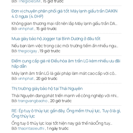
Bởi
ThegioieSIM
,
15 giờ trước
Đơn vị chuyên phân phối giá tốt Máy lạnh giấu trần DAIKIN
4.0 ngựa (4.0HP)
Không gian thương mại rất nên lắp Máy lạnh giấu trần DA…
Bởi
vinhphat
,
15 giờ trước
Mua giày bảo hộ Jogger tại Bình Dương ở đâu tốt
Nếu bạn làm việc trong các môi trường tiềm ẩn nhiều ngu…
Bởi
thegioigay
,
19 giờ trước
Điểm cung cấp giá rẻ Điều hòa âm trần LG kèm nhiều ưu đãi
hấp dẫn
Máy lạnh âm trần LG là giải pháp làm mát cao cấp với cô…
Bởi
vinhphat
,
20 giờ trước
Thị trường giày bảo hộ tại Thái Nguyên
Thái Nguyên đang phát triển mạnh về công nghiệp với nhi…
Bởi
trangvangbaoho
,
20 giờ trước
RE: Ép tuy ô thủy lực gần đây, Ống mềm thuỷ lực, Tuy ô là gì,
Ống thủy lực
Ống tuy ô thủy lực loại tốt hiện nay giá thế nàoỐng tuy…
Bởi
thaontasieuthi
,
1 ngày trước