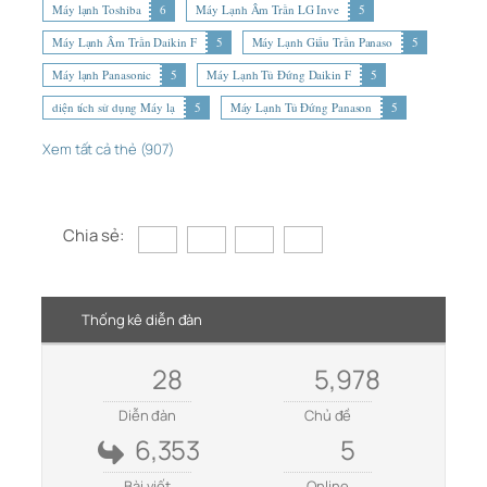
Máy lạnh Toshiba
6
Máy Lạnh Âm Trần LG Inve
5
Máy Lạnh Âm Trần Daikin F
5
Máy Lạnh Giấu Trần Panaso
5
Máy lạnh Panasonic
5
Máy Lạnh Tủ Đứng Daikin F
5
diện tích sử dụng Máy lạ
5
Máy Lạnh Tủ Đứng Panason
5
Xem tất cả thẻ (907)
Chia sẻ:
Thống kê diễn đàn
28
5,978
Diễn đàn
Chủ đề
6,353
5
Bài viết
Online