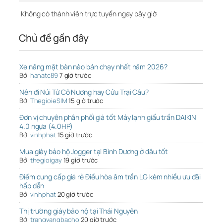
Không có thành viên trực tuyến ngay bây giờ
Chủ đề gần đây
Xe nâng mặt bàn nào bán chạy nhất năm 2026?
Bởi
hanatc89
7 giờ trước
Nên đi Núi Tứ Cô Nương hay Cửu Trại Câu?
Bởi
ThegioieSIM
15 giờ trước
Đơn vị chuyên phân phối giá tốt Máy lạnh giấu trần DAIKIN
4.0 ngựa (4.0HP)
Bởi
vinhphat
15 giờ trước
Mua giày bảo hộ Jogger tại Bình Dương ở đâu tốt
Bởi
thegioigay
19 giờ trước
Điểm cung cấp giá rẻ Điều hòa âm trần LG kèm nhiều ưu đãi
hấp dẫn
Bởi
vinhphat
20 giờ trước
Thị trường giày bảo hộ tại Thái Nguyên
Bởi
trangvangbaoho
20 giờ trước