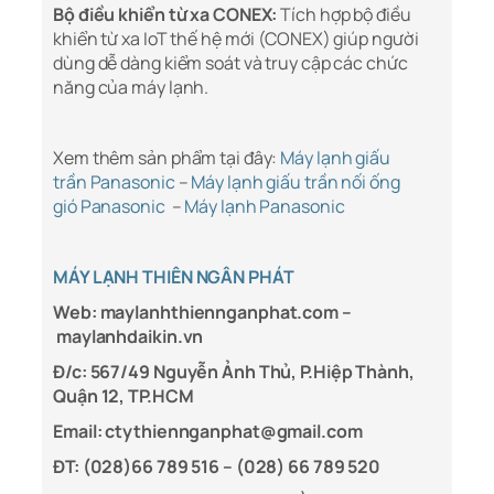
Bộ điều khiển từ xa CONEX:
Tích hợp bộ điều
khiển từ xa IoT thế hệ mới (CONEX) giúp người
dùng dễ dàng kiểm soát và truy cập các chức
năng của máy lạnh.
Xem thêm sản phẩm tại đây:
Máy lạnh giấu
trần Panasonic
–
Máy lạnh giấu trần nối ống
gió Panasonic
–
Máy lạnh Panasonic
MÁY LẠNH THIÊN NGÂN PHÁT
Web: maylanhthiennganphat.com –
maylanhdaikin.vn
Đ/c: 567/49 Nguyễn Ảnh Thủ, P.Hiệp Thành,
Quận 12, TP.HCM
Email: ctythiennganphat@gmail.com
ĐT: (028)66 789 516 – (028) 66 789 520