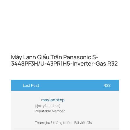
Máy Lạnh Giấu Trần Panasonic S-
3448PF3H/U-43PR1H5-Inverter-Gas R32
Last Post
RSS
maylanhtnp
(@maylanhtnp)
Reputable Member
Tham gia: 8 tháng trước
Bài viết: 134