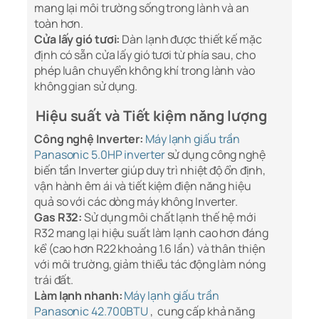
mang lại môi trường sống trong lành và an
toàn hơn.
Cửa lấy gió tươi:
Dàn lạnh được thiết kế mặc
định có sẵn cửa lấy gió tươi từ phía sau, cho
phép luân chuyển không khí trong lành vào
không gian sử dụng.
Hiệu suất và Tiết kiệm năng lượng
Công nghệ Inverter:
Máy lạnh giấu trần
Panasonic 5.0HP inverter
sử dụng công nghệ
biến tần Inverter giúp duy trì nhiệt độ ổn định,
vận hành êm ái và tiết kiệm điện năng hiệu
quả so với các dòng máy không Inverter.
Gas R32:
Sử dụng môi chất lạnh thế hệ mới
R32 mang lại hiệu suất làm lạnh cao hơn đáng
kể (cao hơn R22 khoảng 1.6 lần) và thân thiện
với môi trường, giảm thiểu tác động làm nóng
trái đất.
Làm lạnh nhanh:
Máy lạnh giấu trần
Panasonic 42.700BTU
, cung cấp khả năng