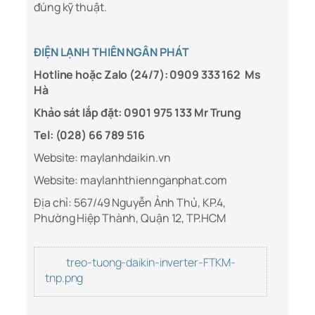
đúng kỹ thuật.
ĐIỆN LẠNH THIÊN NGÂN PHÁT
Hotline hoặc Zalo (24/7): 0909 333 162 Ms
Hà
Khảo sát lắp đặt: 0901 975 133 Mr Trung
Tel: (028) 66 789 516
Website: maylanhdaikin.vn
Website: maylanhthiennganphat.com
Địa chỉ: 567/49 Nguyễn Ảnh Thủ, KP.4,
Phường Hiệp Thành, Quận 12, TP.HCM
treo-tuong-daikin-inverter-FTKM-
tnp.png