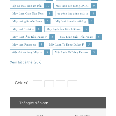
lắp đặt máy lạnh âm trần
10
Máy lạnh treo tường DAIKI
9
Máy Lạnh Giấu Trần Toshi
8
thi công ống đồng máy lạ
8
Máy lạnh giấu trần Panas
6
Máy lạnh âm trần nối ống
6
Máy lạnh Toshiba
6
Máy Lạnh Âm Trần LG Inve
5
Máy Lạnh Âm Trần Daikin F
5
Máy Lạnh Giấu Trần Panaso
5
Máy lạnh Panasonic
5
Máy Lạnh Tủ Đứng Daikin F
5
diện tích sử dụng Máy lạ
5
Máy Lạnh Tủ Đứng Panason
5
Xem tất cả thẻ (907)
Chia sẻ:
Thống kê diễn đàn