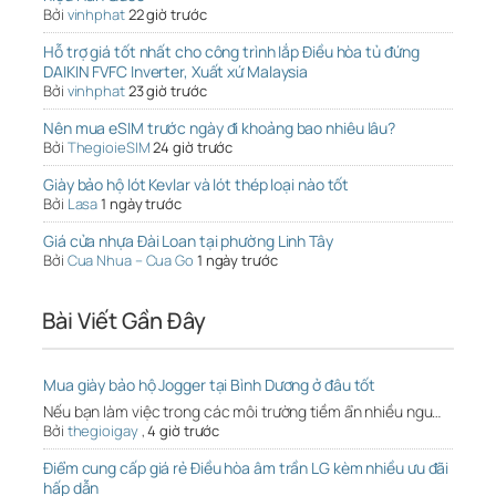
Bởi
vinhphat
22 giờ trước
Hỗ trợ giá tốt nhất cho công trình lắp Điều hòa tủ đứng
DAIKIN FVFC Inverter, Xuất xứ Malaysia
Bởi
vinhphat
23 giờ trước
Nên mua eSIM trước ngày đi khoảng bao nhiêu lâu?
Bởi
ThegioieSIM
24 giờ trước
Giày bảo hộ lót Kevlar và lót thép loại nào tốt
Bởi
Lasa
1 ngày trước
Giá cửa nhựa Đài Loan tại phường Linh Tây
Bởi
Cua Nhua – Cua Go
1 ngày trước
Bài Viết Gần Đây
Mua giày bảo hộ Jogger tại Bình Dương ở đâu tốt
Nếu bạn làm việc trong các môi trường tiềm ẩn nhiều ngu…
Bởi
thegioigay
,
4 giờ trước
Điểm cung cấp giá rẻ Điều hòa âm trần LG kèm nhiều ưu đãi
hấp dẫn