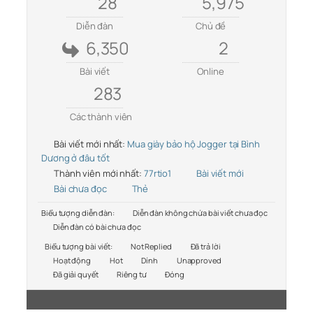
28
5,975
Diễn đàn
Chủ đề
6,350
2
Bài viết
Online
283
Các thành viên
Bài viết mới nhất:
Mua giày bảo hộ Jogger tại Bình
Dương ở đâu tốt
Thành viên mới nhất:
77rtio1
Bài viết mới
Bài chưa đọc
Thẻ
Biểu tượng diễn đàn:
Diễn đàn không chứa bài viết chưa đọc
Diễn đàn có bài chưa đọc
Biểu tượng bài viết:
Not Replied
Đã trả lời
Hoạt động
Hot
Dính
Unapproved
Đã giải quyết
Riêng tư
Đóng