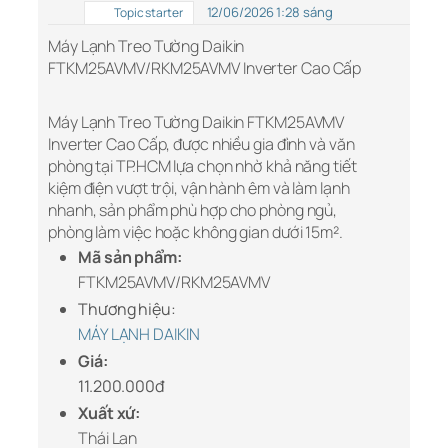
12/06/2026 1:28 sáng
Topic starter
Máy Lạnh Treo Tường Daikin
FTKM25AVMV/RKM25AVMV Inverter Cao Cấp
Máy Lạnh Treo Tường Daikin FTKM25AVMV
Inverter Cao Cấp, được nhiều gia đình và văn
phòng tại TP.HCM lựa chọn nhờ khả năng tiết
kiệm điện vượt trội, vận hành êm và làm lạnh
nhanh, sản phẩm phù hợp cho phòng ngủ,
phòng làm việc hoặc không gian dưới 15m².
Mã sản phẩm:
FTKM25AVMV/RKM25AVMV
Thương hiệu:
MÁY LẠNH DAIKIN
Giá:
11.200.000đ
Xuất xứ:
Thái Lan