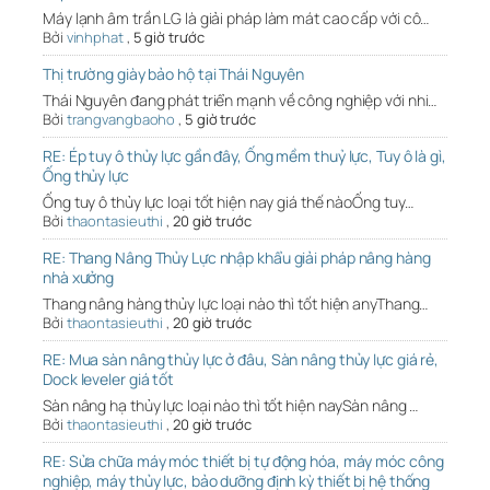
Máy lạnh âm trần LG là giải pháp làm mát cao cấp với cô…
Bởi
vinhphat
,
5 giờ trước
Thị trường giày bảo hộ tại Thái Nguyên
Thái Nguyên đang phát triển mạnh về công nghiệp với nhi…
Bởi
trangvangbaoho
,
5 giờ trước
RE: Ép tuy ô thủy lực gần đây, Ống mềm thuỷ lực, Tuy ô là gì,
Ống thủy lực
Ống tuy ô thủy lực loại tốt hiện nay giá thế nàoỐng tuy…
Bởi
thaontasieuthi
,
20 giờ trước
RE: Thang Nâng Thủy Lực nhập khẩu giải pháp nâng hàng
nhà xưởng
Thang nâng hàng thủy lực loại nào thì tốt hiện anyThang…
Bởi
thaontasieuthi
,
20 giờ trước
RE: Mua sàn nâng thủy lực ở đâu, Sàn nâng thủy lực giá rẻ,
Dock leveler giá tốt
Sàn nâng hạ thủy lực loại nào thì tốt hiện naySàn nâng …
Bởi
thaontasieuthi
,
20 giờ trước
RE: Sửa chữa máy móc thiết bị tự động hóa, máy móc công
nghiệp, máy thủy lực, bảo dưỡng định kỳ thiết bị hệ thống