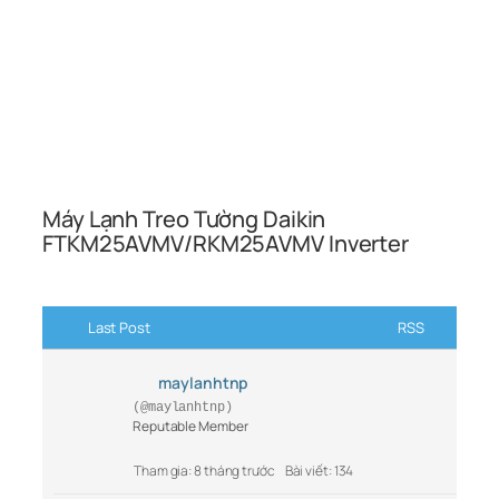
Máy Lạnh Treo Tường Daikin
FTKM25AVMV/RKM25AVMV Inverter
Last Post
RSS
maylanhtnp
(@maylanhtnp)
Reputable Member
Tham gia: 8 tháng trước
Bài viết: 134