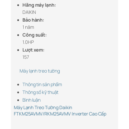
Hãng máy lạnh:
DAIKIN
Bảo hành:
1 năm
Công suất:
1.0HP
Lượt xem:
157
Máy lạnh treo tường
Thông tin sản phẩm
Thông số kỹ thuật
Bình luận
Máy Lạnh Treo Tường Daikin
FTKM25AVMV/RKM25AVMV Inverter Cao Cấp