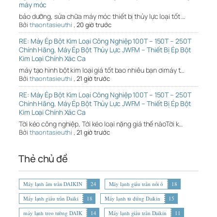
máy móc
bảo dưỡng, sửa chữa máy móc thiết bị thủy lực loại tốt …
Bởi
thaontasieuthi
,
20 giờ trước
RE: Máy Ép Bột Kim Loại Công Nghiệp 100T – 150T – 250T
Chính Hãng, Máy Ép Bột Thủy Lực JWFM – Thiết Bị Ép Bột
Kim Loại Chính Xác Ca
máy tạo hình bột kim loại giá tốt bao nhiêu bạn ơimáy t…
Bởi
thaontasieuthi
,
21 giờ trước
RE: Máy Ép Bột Kim Loại Công Nghiệp 100T – 150T – 250T
Chính Hãng, Máy Ép Bột Thủy Lực JWFM – Thiết Bị Ép Bột
Kim Loại Chính Xác Ca
Tời kéo công nghiệp, Tới kéo loại nặng giá thế nàoTời k…
Bởi
thaontasieuthi
,
21 giờ trước
Thẻ chủ đề
Máy lạnh âm trần DAIKIN
24
Máy lạnh giấu trần nối ố
18
Máy lạnh giấu trần Daiki
18
Máy lạnh tủ đứng Daikin
15
máy lạnh treo tường DAIK
14
Máy lạnh giấu trần Daikin
11