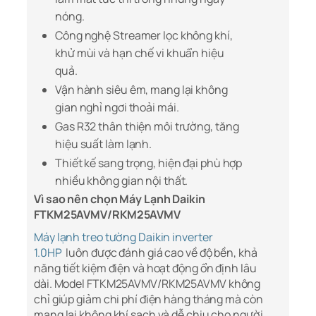
nóng.
Công nghệ Streamer lọc không khí,
khử mùi và hạn chế vi khuẩn hiệu
quả.
Vận hành siêu êm, mang lại không
gian nghỉ ngơi thoải mái.
Gas R32 thân thiện môi trường, tăng
hiệu suất làm lạnh.
Thiết kế sang trọng, hiện đại phù hợp
nhiều không gian nội thất.
Vì sao nên chọn Máy Lạnh Daikin
FTKM25AVMV/RKM25AVMV
Máy lạnh treo tường Daikin inverter
1.0HP
luôn được đánh giá cao về độ bền, khả
năng tiết kiệm điện và hoạt động ổn định lâu
dài. Model FTKM25AVMV/RKM25AVMV không
chỉ giúp giảm chi phí điện hàng tháng mà còn
mang lại không khí sạch và dễ chịu cho người