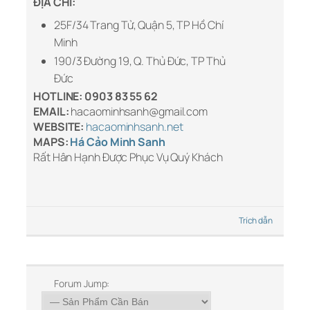
ĐỊA CHỈ:
25F/34 Trang Tử, Quận 5, TP Hồ Chí
Minh
190/3 Đường 19, Q. Thủ Đức, TP Thủ
Đức
HOTLINE:
0903 83 55 62
EMAIL:
hacaominhsanh@gmail.com
WEBSITE:
hacaominhsanh.net
MAPS:
Há Cảo Minh Sanh
Rất Hân Hạnh Được Phục Vụ Quý Khách
Trích dẫn
Forum Jump: