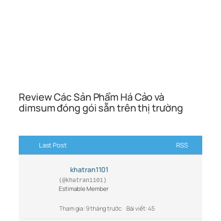
Review Các Sản Phẩm Há Cảo và
dimsum đóng gói sẵn trên thị trường
Last Post
RSS
khatran1101
(@khatran1101)
Estimable Member
Tham gia: 9 tháng trước
Bài viết: 45