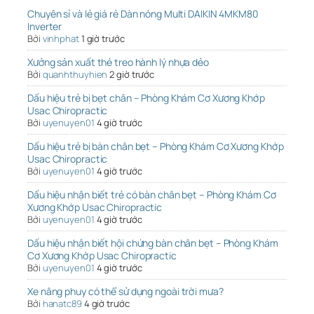
Chuyên sỉ và lẻ giá rẻ Dàn nóng Multi DAIKIN 4MKM80
Inverter
Bởi
vinhphat
1 giờ trước
Xưởng sản xuất thẻ treo hành lý nhựa dẻo
Bởi
quanhthuyhien
2 giờ trước
Dấu hiệu trẻ bị bẹt chân – Phòng Khám Cơ Xương Khớp
Usac Chiropractic
Bởi
uyenuyen01
4 giờ trước
Dấu hiệu trẻ bị bàn chân bẹt – Phòng Khám Cơ Xương Khớp
Usac Chiropractic
Bởi
uyenuyen01
4 giờ trước
Dấu hiệu nhận biết trẻ có bàn chân bẹt – Phòng Khám Cơ
Xương Khớp Usac Chiropractic
Bởi
uyenuyen01
4 giờ trước
Dấu hiệu nhận biết hội chứng bàn chân bẹt – Phòng Khám
Cơ Xương Khớp Usac Chiropractic
Bởi
uyenuyen01
4 giờ trước
Xe nâng phuy có thể sử dụng ngoài trời mưa?
Bởi
hanatc89
4 giờ trước