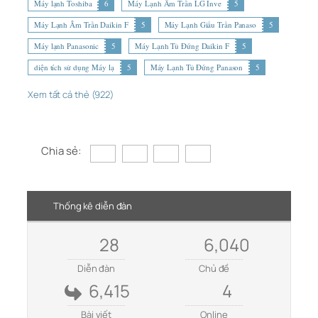
Máy lạnh Toshiba
6
Máy Lạnh Âm Trần LG Inve
5
Máy Lạnh Âm Trần Daikin F
5
Máy Lạnh Giấu Trần Panaso
5
Máy lạnh Panasonic
5
Máy Lạnh Tủ Đứng Daikin F
5
diện tích sử dụng Máy lạ
5
Máy Lạnh Tủ Đứng Panason
5
Xem tất cả thẻ (922)
Chia sẻ:
Thống kê diễn đàn
28
6,040
Diễn đàn
Chủ đề
6,415
4
Bài viết
Online