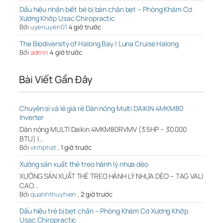
Dấu hiệu nhận biết bé bị bàn chân bẹt – Phòng Khám Cơ
Xương Khớp Usac Chiropractic
Bởi
uyenuyen01
4 giờ trước
The Biodiversity of Halong Bay | Luna Cruise Halong
Bởi
admin
4 giờ trước
Bài Viết Gần Đây
Chuyên sỉ và lẻ giá rẻ Dàn nóng Multi DAIKIN 4MKM80
Inverter
Dàn nóng MULTI Daikin 4MKM80RVMV (3.5HP – 30.000
BTU) l…
Bởi
vinhphat
,
1 giờ trước
Xưởng sản xuất thẻ treo hành lý nhựa dẻo
XƯỞNG SẢN XUẤT THẺ TREO HÀNH LÝ NHỰA DẺO – TAG VALI
CAO…
Bởi
quanhthuyhien
,
2 giờ trước
Dấu hiệu trẻ bị bẹt chân – Phòng Khám Cơ Xương Khớp
Usac Chiropractic