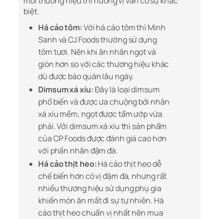
mỗi thương hiệu thì hương vị vẫn có sự khác
biệt.
Há cảo tôm:
Với há cảo tôm thì Minh
Sanh và CJ Foods thường sử dụng
tôm tươi. Nên khi ăn nhân ngọt và
giòn hơn so với các thương hiệu khác
dù được bảo quản lâu ngày.
Dimsum xá xíu:
Đây là loại dimsum
phổ biến và được ưa chuộng bởi nhân
xá xíu mềm, ngọt được tẩm ướp vừa
phải. Với dimsum xá xíu thì sản phẩm
của CP Foods được đánh giá cao hơn
với phần nhân đậm đà.
Há cảo thịt heo:
Há cảo thịt heo dễ
chế biến hơn có vị đậm đà, nhưng rất
nhiều thương hiệu sử dụng phụ gia
khiến món ăn mất đi sự tự nhiên. Há
cảo thịt heo chuẩn vị nhất nên mua