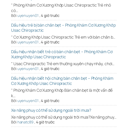
" Phòng Khám Cơ Xương Khớp Usac Chiropractic Trẻ nhỏ
có…
Bởi
uyenuyen01
,
4 giờ trước
Dấu hiệu trẻ bị bàn chân bẹt – Phòng Khám Cơ Xương Khớp
Usac Chiropractic
" Cơ Xương Khớp Usac Chiropractic Trẻ em với bàn chân b…
Bởi
uyenuyen01
,
4 giờ trước
Dấu hiệu nhận biết trẻ có bàn chân bẹt – Phòng Khám Cơ
Xương Khớp Usac Chiropractic
" Usac Chiropractic Trẻ em thường xuyên chạy nhảy, chơi…
Bởi
uyenuyen01
,
4 giờ trước
Dấu hiệu nhận biết hội chứng bàn chân bẹt – Phòng Khám
Cơ Xương Khớp Usac Chiropractic
" Phòng Khám Cơ Xương Khớp Bàn chân bẹt là một vấn đề
k…
Bởi
uyenuyen01
,
4 giờ trước
Xe nâng phuy có thể sử dụng ngoài trời mưa?
Xe nâng phuy có thể sử dụng ngoài trời mưa?Xe nâng phuy…
Bởi
hanatc89
,
4 giờ trước