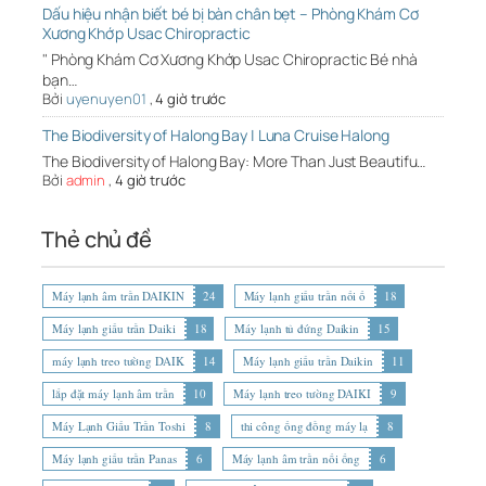
Dấu hiệu nhận biết bé bị bàn chân bẹt – Phòng Khám Cơ
Xương Khớp Usac Chiropractic
" Phòng Khám Cơ Xương Khớp Usac Chiropractic Bé nhà
bạn…
Bởi
uyenuyen01
,
4 giờ trước
The Biodiversity of Halong Bay | Luna Cruise Halong
The Biodiversity of Halong Bay: More Than Just Beautifu…
Bởi
admin
,
4 giờ trước
Thẻ chủ đề
Máy lạnh âm trần DAIKIN
24
Máy lạnh giấu trần nối ố
18
Máy lạnh giấu trần Daiki
18
Máy lạnh tủ đứng Daikin
15
máy lạnh treo tường DAIK
14
Máy lạnh giấu trần Daikin
11
lắp đặt máy lạnh âm trần
10
Máy lạnh treo tường DAIKI
9
Máy Lạnh Giấu Trần Toshi
8
thi công ống đồng máy lạ
8
Máy lạnh giấu trần Panas
6
Máy lạnh âm trần nối ống
6