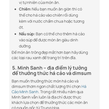
vị tự nhiên của món ăn.
Chiên:
Nếu bạn muốn ăn giòn thì có
thể cho há cảo vào chiên rồi dùng
kèm với nước chấm chua hoặc tương
ớt.
Nấu súp:
Bạn có thể cho thêm há cảo
vào súp để được món ăn giàu dinh
dưỡng.
Để món ăn trông đẹp mắt hơn bạn hãy dùng
các loại rau xanh để trang trí trên đĩa.
5. Minh Sanh – địa điểm lý tưởng
để thưởng thức há cảo và dimsum
Bạn muốn thưởng thức món há cảo và
dimsum thơm ngon chất lượng thì chọn
Há
Cảo Minh Sanh
. Trong rất nhiều năm qua
Minh Sanh vẫn luôn là địa chỉ được thực
khách lựa chọn để thưởng thức các món ăn
có nguồn gốc từ Trung Hoa.