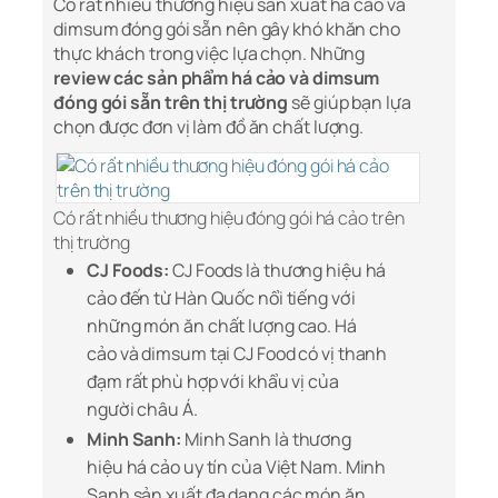
Có rất nhiều thương hiệu sản xuất há cảo và
dimsum đóng gói sẵn nên gây khó khăn cho
thực khách trong việc lựa chọn. Những
review các sản phẩm há cảo và dimsum
đóng gói sẵn trên thị trường
sẽ giúp bạn lựa
chọn được đơn vị làm đồ ăn chất lượng.
Có rất nhiều thương hiệu đóng gói há cảo trên
thị trường
CJ Foods:
CJ Foods là thương hiệu há
cảo đến từ Hàn Quốc nổi tiếng với
những món ăn chất lượng cao. Há
cảo và dimsum tại CJ Food có vị thanh
đạm rất phù hợp với khẩu vị của
người châu Á.
Minh Sanh:
Minh Sanh là thương
hiệu há cảo uy tín của Việt Nam. Minh
Sanh sản xuất đa dạng các món ăn