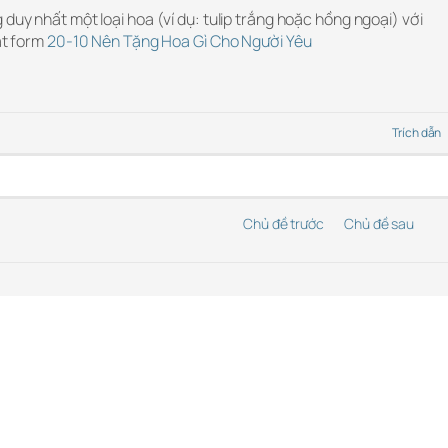
 duy nhất một loại hoa (ví dụ: tulip trắng hoặc hồng ngoại) với
bật form
20-10 Nên Tặng Hoa Gì Cho Người Yêu
Trích dẫn
Chủ đề trước
Chủ đề sau