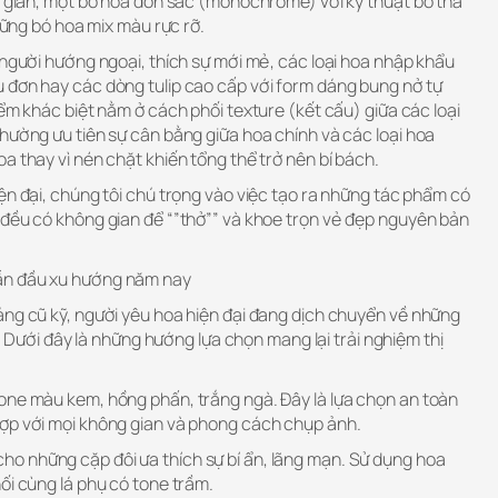
ối giản, một bó hoa đơn sắc (monochrome) với kỹ thuật bó thả
những bó hoa mix màu rực rỡ.
 người hướng ngoại, thích sự mới mẻ, các loại hoa nhập khẩu
 đơn hay các dòng tulip cao cấp với form dáng bung nở tự
iểm khác biệt nằm ở cách phối texture (kết cấu) giữa các loại
hường ưu tiên sự cân bằng giữa hoa chính và các loại hoa
a thay vì nén chặt khiến tổng thể trở nên bí bách.
ện đại, chúng tôi chú trọng vào việc tạo ra những tác phẩm có
 đều có không gian để “”thở”” và khoe trọn vẻ đẹp nguyên bản
ẫn đầu xu hướng năm nay
áng cũ kỹ, người yêu hoa hiện đại đang dịch chuyển về những
ao. Dưới đây là những hướng lựa chọn mang lại trải nghiệm thị
one màu kem, hồng phấn, trắng ngà. Đây là lựa chọn an toàn
ợp với mọi không gian và phong cách chụp ảnh.
o những cặp đôi ưa thích sự bí ẩn, lãng mạn. Sử dụng hoa
ối cùng lá phụ có tone trầm.