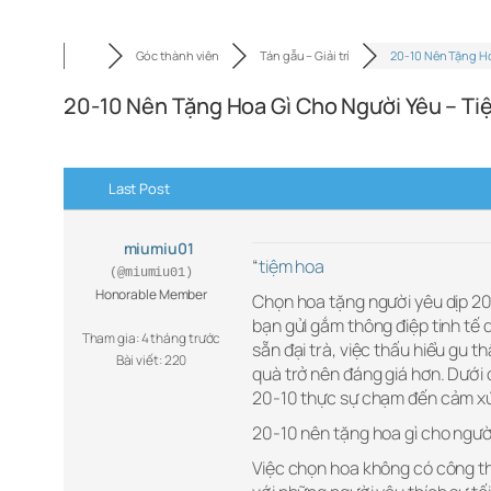
Góc thành viên
Tán gẫu – Giải trí
20-10 Nên Tặng H
20-10 Nên Tặng Hoa Gì Cho Người Yêu – T
Last Post
miumiu01
“
tiệm hoa
(@miumiu01)
Honorable Member
Chọn hoa tặng người yêu dịp 20
bạn gửi gắm thông điệp tinh tế
Tham gia: 4 tháng trước
sẵn đại trà, việc thấu hiểu gu
Bài viết: 220
quà trở nên đáng giá hơn. Dưới 
20-10 thực sự chạm đến cảm x
20-10 nên tặng hoa gì cho ngườ
Việc chọn hoa không có công th