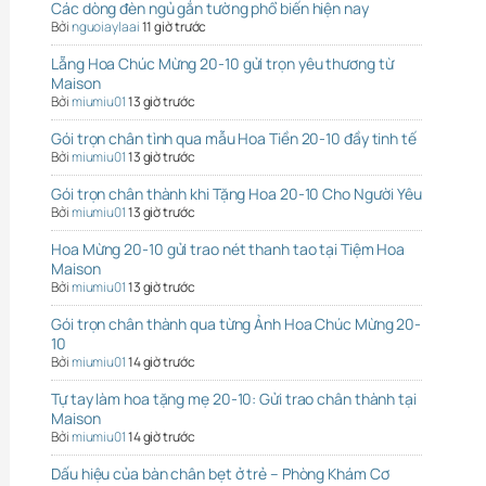
Các dòng đèn ngủ gắn tường phổ biến hiện nay
Bởi
nguoiaylaai
11 giờ trước
Lẵng Hoa Chúc Mừng 20-10 gửi trọn yêu thương từ
Maison
Bởi
miumiu01
13 giờ trước
Gói trọn chân tình qua mẫu Hoa Tiền 20-10 đầy tinh tế
Bởi
miumiu01
13 giờ trước
Gói trọn chân thành khi Tặng Hoa 20-10 Cho Người Yêu
Bởi
miumiu01
13 giờ trước
Hoa Mừng 20-10 gửi trao nét thanh tao tại Tiệm Hoa
Maison
Bởi
miumiu01
13 giờ trước
Gói trọn chân thành qua từng Ảnh Hoa Chúc Mừng 20-
10
Bởi
miumiu01
14 giờ trước
Tự tay làm hoa tặng mẹ 20-10: Gửi trao chân thành tại
Maison
Bởi
miumiu01
14 giờ trước
Dấu hiệu của bàn chân bẹt ở trẻ – Phòng Khám Cơ