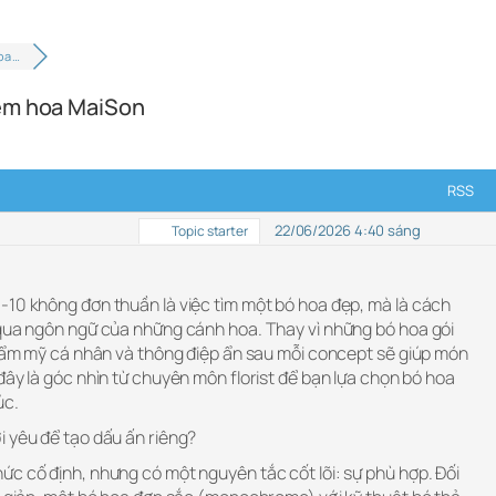
oa …
iệm hoa MaiSon
RSS
22/06/2026 4:40 sáng
Topic starter
-10 không đơn thuần là việc tìm một bó hoa đẹp, mà là cách
 qua ngôn ngữ của những cánh hoa. Thay vì những bó hoa gói
 thẩm mỹ cá nhân và thông điệp ẩn sau mỗi concept sẽ giúp món
đây là góc nhìn từ chuyên môn florist để bạn lựa chọn bó hoa
úc.
i yêu để tạo dấu ấn riêng?
ức cố định, nhưng có một nguyên tắc cốt lõi: sự phù hợp. Đối