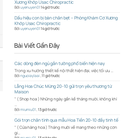
Xương Khớp Usac Chiropractic
Bởi
uyenuyen01
14 giờ trước
Dấu hiệu con bị bàn chân bẹt – Phòng Khám Cơ Xương
Khớp Usac Chiropractic
Bởi
uyenuyen01
14 giờ trước
Bài Viết Gần Đây
Các dòng đèn ngủ gắn tường phổ biến hiện nay
Trong xu hướng thiết kế nội thất hiện đại, việc tối ưu …
Bởi
nguoiaylaai
,
11 giờ trước
Lẵng Hoa Chúc Mừng 20-10 gửi trọn yêu thương từ
Maison
" ( Shop hoa ) Những ngày gần kề tháng mười, không khí
…
Bởi
miumiu01
,
13 giờ trước
Gói trọn chân tình qua mẫu Hoa Tiền 20-10 đầy tinh tế
" ( Cửa hàng hoa ) Tháng mười về mang theo những cơn
gi…
Bởi
miumiu01
,
13 giờ trước