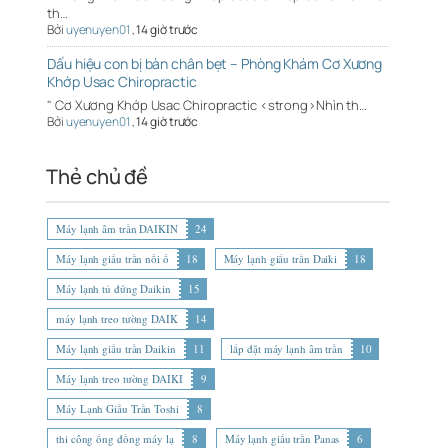
th…
Bởi
uyenuyen01
,
14 giờ trước
Dấu hiệu con bị bàn chân bẹt – Phòng Khám Cơ Xương
Khớp Usac Chiropractic
" Cơ Xương Khớp Usac Chiropractic <strong>Nhìn th…
Bởi
uyenuyen01
,
14 giờ trước
Thẻ chủ đề
Máy lạnh âm trần DAIKIN
24
Máy lạnh giấu trần nối ố
18
Máy lạnh giấu trần Daiki
18
Máy lạnh tủ đứng Daikin
15
máy lạnh treo tường DAIK
14
Máy lạnh giấu trần Daikin
11
lắp đặt máy lạnh âm trần
10
Máy lạnh treo tường DAIKI
9
Máy Lạnh Giấu Trần Toshi
8
thi công ống đồng máy lạ
8
Máy lạnh giấu trần Panas
6