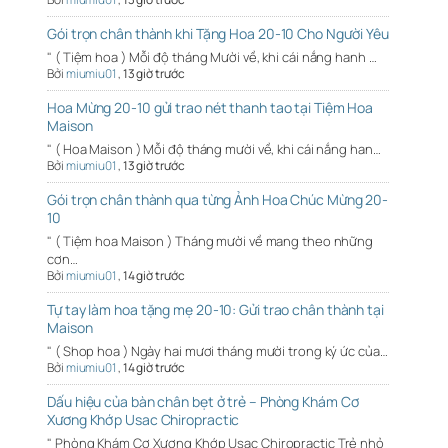
Gói trọn chân thành khi Tặng Hoa 20-10 Cho Người Yêu
" ( Tiệm hoa ) Mỗi độ tháng Mười về, khi cái nắng hanh …
Bởi
miumiu01
,
13 giờ trước
Hoa Mừng 20-10 gửi trao nét thanh tao tại Tiệm Hoa
Maison
" ( Hoa Maison ) Mỗi độ tháng mười về, khi cái nắng han…
Bởi
miumiu01
,
13 giờ trước
Gói trọn chân thành qua từng Ảnh Hoa Chúc Mừng 20-
10
" ( Tiệm hoa Maison ) Tháng mười về mang theo những
cơn…
Bởi
miumiu01
,
14 giờ trước
Tự tay làm hoa tặng mẹ 20-10: Gửi trao chân thành tại
Maison
" ( Shop hoa ) Ngày hai mươi tháng mười trong ký ức của…
Bởi
miumiu01
,
14 giờ trước
Dấu hiệu của bàn chân bẹt ở trẻ – Phòng Khám Cơ
Xương Khớp Usac Chiropractic
" Phòng Khám Cơ Xương Khớp Usac Chiropractic Trẻ nhỏ