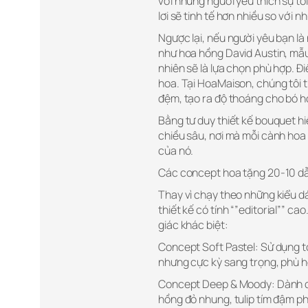
với những người yêu thích sự t
lơi sẽ tinh tế hơn nhiều so với 
Ngược lại, nếu người yêu bạn là
như hoa hồng David Austin, mẫu
nhiên sẽ là lựa chọn phù hợp. Đ
hoa. Tại HoaMaison, chúng tôi t
đệm, tạo ra độ thoáng cho bó ho
Bằng tư duy thiết kế bouquet hi
chiều sâu, nơi mà mỗi cành hoa
của nó.
Các concept hoa tặng 20-10 d
Thay vì chạy theo những kiểu d
thiết kế có tính “”editorial”” c
giác khác biệt:
Concept Soft Pastel: Sử dụng t
nhưng cực kỳ sang trọng, phù h
Concept Deep & Moody: Dành ch
hồng đỏ nhung, tulip tím đậm ph