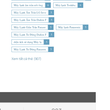
Máy lạnh âm trần nối ống
6
Máy lạnh Toshiba
6
Máy Lạnh Âm Trần LG Inve
5
Máy Lạnh Âm Trần Daikin F
5
Máy Lạnh Giấu Trần Panaso
5
Máy lạnh Panasonic
5
Máy Lạnh Tủ Đứng Daikin F
5
diện tích sử dụng Máy lạ
5
Máy Lạnh Tủ Đứng Panason
5
Xem tất cả thẻ (907)