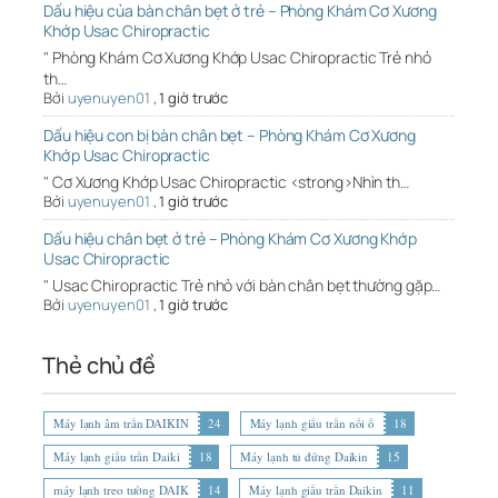
Dấu hiệu của bàn chân bẹt ở trẻ – Phòng Khám Cơ Xương
Khớp Usac Chiropractic
" Phòng Khám Cơ Xương Khớp Usac Chiropractic Trẻ nhỏ
th…
Bởi
uyenuyen01
,
1 giờ trước
Dấu hiệu con bị bàn chân bẹt – Phòng Khám Cơ Xương
Khớp Usac Chiropractic
" Cơ Xương Khớp Usac Chiropractic <strong>Nhìn th…
Bởi
uyenuyen01
,
1 giờ trước
Dấu hiệu chân bẹt ở trẻ – Phòng Khám Cơ Xương Khớp
Usac Chiropractic
" Usac Chiropractic Trẻ nhỏ với bàn chân bẹt thường gặp…
Bởi
uyenuyen01
,
1 giờ trước
Thẻ chủ đề
Máy lạnh âm trần DAIKIN
24
Máy lạnh giấu trần nối ố
18
Máy lạnh giấu trần Daiki
18
Máy lạnh tủ đứng Daikin
15
máy lạnh treo tường DAIK
14
Máy lạnh giấu trần Daikin
11