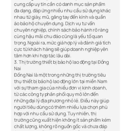
cung cấp uy tín cần có danh mục sản phẩm
đa dạng, đáp ứng nhiều nhu cầu sử dụng khác
nhau từ giày, mũ, găng tay đến kính và quần
áo bảo hộ chuyên dụng. Dịch vụ tư vấn
chuyên nghiệp, chính sách bảo hành rõ ràng
cùng hậu mãi chu đáo cũng là yếu tố quan
trọng. Ngoài ra, mức giá hợp lý và đánh giá tích
cực từ khách hàng sẽ giúp doanh nghiệp yên
tâm hơn khi hợp tác lâu dài.
3. Thị trường thiết bị bảo hộ lao động tại Đồng
Nai
Đồng Nai là một trong những thị trường tiêu
thụ thiết bị bảo hộ lao động lớn tại miền Nam
với sự tham gia của nhiều đơn vị kinh doanh,
từ các công ty phân phối quy mô lớn đến
những đại lý địa phương nhỏ lẻ. Điều này giúp
người tiêu dùng có thêm nhiều lựa chọn phù
hợp với nhu cầu sử dụng. Tuy nhiên, thị
trường cũng xuất hiện không ít sản phẩm kém
chất lượng, không rõ nguồn gốc và chưa đáp