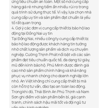
ứng tiêu chuẩn an toàn. Một số nơi cung cấp
hàng giá rẻ nhưng tiềm ẩn nhiều rủi ro trong
quá trình sử dụng thực tế. Vì vậy, lựa chọn nhà
cung cấp uy tín và sản phẩm đạt chuẩn là yếu
tố rất quan trọng.
4. Gợi ý các đơn vị cung cấp thiết bị bảo hộ lao
động tại Đồng Nai uy tín
Tại Đồng Nai, nhiều công ty cung cấp thiết bị
bảo hộ lao động được khách hàng tin tưởng
nhờ chất lượng sản phẩm và dịch vụ chuyên
nghiệp. Cường Thịnh Phát nổi bật với các sản
phẩm đạt tiêu chuẩn quốc tế, đa dạng từ giày,
mũ đến kính bảo hộ. Phú Minh được đánh giá
cao nhờ sản phẩm chính hãng và khả năng
phục vụ nhanh chóng cho doanh nghiệp lớn
nhỏ. An Việt không chỉ cung cấp thiết bị mà
còn hỗ trợ tư vấn, đào tạo an toàn lao động.
Trong khi đó, Thái Bình An Phú Thịnh và Nam
Sơn ghi điểm với sản phẩm bền bỉ, giá cạnh
tranh, chính sách hậu mãi tốt và đội ngũ tư
vấn giàu kinh nghiệm.