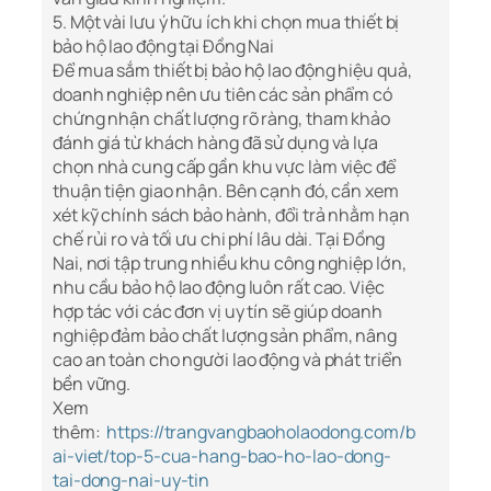
5. Một vài lưu ý hữu ích khi chọn mua thiết bị
bảo hộ lao động tại Đồng Nai
Để mua sắm thiết bị bảo hộ lao động hiệu quả,
doanh nghiệp nên ưu tiên các sản phẩm có
chứng nhận chất lượng rõ ràng, tham khảo
đánh giá từ khách hàng đã sử dụng và lựa
chọn nhà cung cấp gần khu vực làm việc để
thuận tiện giao nhận. Bên cạnh đó, cần xem
xét kỹ chính sách bảo hành, đổi trả nhằm hạn
chế rủi ro và tối ưu chi phí lâu dài. Tại Đồng
Nai, nơi tập trung nhiều khu công nghiệp lớn,
nhu cầu bảo hộ lao động luôn rất cao. Việc
hợp tác với các đơn vị uy tín sẽ giúp doanh
nghiệp đảm bảo chất lượng sản phẩm, nâng
cao an toàn cho người lao động và phát triển
bền vững.
Xem
thêm:
https://trangvangbaoholaodong.com/b
ai-viet/top-5-cua-hang-bao-ho-lao-dong-
tai-dong-nai-uy-tin