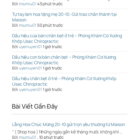
Bởi
miumiu01
43 phút trước
Tự tay làm hoa tặng mẹ 20-10: Gửi trao chân thành tại
Maison
Bởi
miumiu01
50 phút trước
Dấu hiệu của bàn chân bẹt ở trẻ – Phòng Khám Cơ Xương
Khớp Usac Chiropractic
Bởi
uyenuyen01
1 giờ trước
Dấu hiệu con bị bàn chân bẹt – Phòng Khám Cơ Xương
Khớp Usac Chiropractic
Bởi
uyenuyen01
1 giờ trước
Dấu hiệu chân bẹt ở trẻ – Phòng Khám Cơ Xương Khớp
Usac Chiropractic
Bởi
uyenuyen01
1 giờ trước
Bài Viết Gần Đây
Lẵng Hoa Chúc Mừng 20-10 gửi trọn yêu thương từ Maison
" ( Shop hoa ) Những ngày gần kề tháng mười, không khí …
Bởi
miumiu01
,
10 phút trước