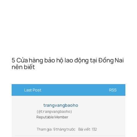
5 Cửa hàng bảo hộ lao động tại Đồng Nai
nên biết
Last Post
RSS
trangvangbaoho
(@trangvangbaoho)
Reputable Member
Tham gia: 9 tháng trước
Bài viết: 132