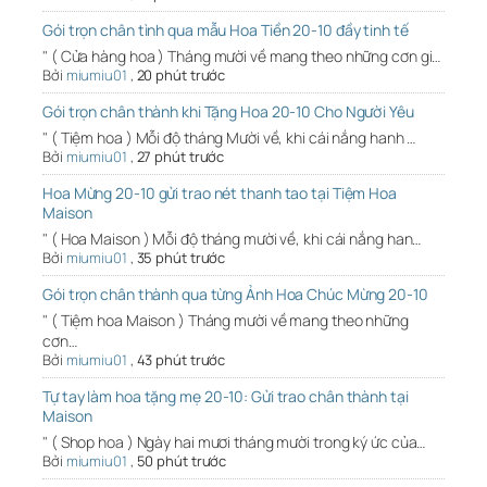
Gói trọn chân tình qua mẫu Hoa Tiền 20-10 đầy tinh tế
" ( Cửa hàng hoa ) Tháng mười về mang theo những cơn gi…
Bởi
miumiu01
,
20 phút trước
Gói trọn chân thành khi Tặng Hoa 20-10 Cho Người Yêu
" ( Tiệm hoa ) Mỗi độ tháng Mười về, khi cái nắng hanh …
Bởi
miumiu01
,
27 phút trước
Hoa Mừng 20-10 gửi trao nét thanh tao tại Tiệm Hoa
Maison
" ( Hoa Maison ) Mỗi độ tháng mười về, khi cái nắng han…
Bởi
miumiu01
,
35 phút trước
Gói trọn chân thành qua từng Ảnh Hoa Chúc Mừng 20-10
" ( Tiệm hoa Maison ) Tháng mười về mang theo những
cơn…
Bởi
miumiu01
,
43 phút trước
Tự tay làm hoa tặng mẹ 20-10: Gửi trao chân thành tại
Maison
" ( Shop hoa ) Ngày hai mươi tháng mười trong ký ức của…
Bởi
miumiu01
,
50 phút trước