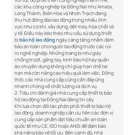
Với tốc độ phát triển công nghiệp mạnh mẽ,
các khu công nghiệp tại Đồng Nai như Amata,
Long Thành, Biên Hòa và Nhơn Trạch đang
thu hút đông đảo lao động trong nhiều lĩnh
vực như cơ khí, xây dựng, dệt may, hóa chất và
y tế. Điều này kéo theo nhu cầu sử dụng thiết
bị
bảo hộ lao động
ngày càng tăng nhằm đảm
bảo an toàn cho người lao động trước các rủi
ro nghề nghiệp. Những trang bị như giày
chống trượt, găng tay, kính bảo hộ hay quần
áo chuyên dụng không chỉ giúp hạn chế tai
nạn mà còn nâng cao hiệu quả làm việc. Đồng
thời, các nhà cung cấp cũng cần đáp ứng
nhanh chóng về chất lượng và dịch vụ.
2. Tiêu chí đánh giá nhà cung cấp thiết bị bảo
hộ lao động tại Đồng Nai đáng tin cậy
Khi lựa chọn đối tác phân phối thiết bị bảo hộ
lao động, doanh nghiệp cần ưu tiên các đơn vị
cung cấp sản phẩm đạt tiêu chuẩn an toàn
quốc tế như CE, ISO hoặc ANSI để đảm bảo
khả năng bảo vệ tối ưu. Bên cạnh đó, nhà