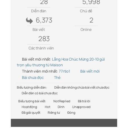
28
5,998
Diễn đàn
Chủ đề
6,373
2
Bài viết
Online
283
Các thành viên
Bài viết mới nhất:
Lẵng Hoa Chúc Mừng 20-10 gửi
trọn yêu thương từ Maison
Thành viên mới nhất:
77rtio1
Bài viết mới
Bài chưa đọc
Thẻ
Biểu tượng diễn đàn:
Diễn đàn không chứa bài viết chưa đọc
Diễn đàn có bài chưa đọc
Biểu tượng bài viết:
Not Replied
Đã trả lời
Hoạt động
Hot
Dính
Unapproved
Đã giải quyết
Riêng tư
Đóng