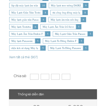
lắp đặt máy lạnh âm trần
10
Máy lạnh treo tường DAIKI
9
Máy Lạnh Giấu Trần Toshi
8
thi công ống đồng máy lạ
8
Máy lạnh giấu trần Panas
6
Máy lạnh âm trần nối ống
6
Máy lạnh Toshiba
6
Máy Lạnh Âm Trần LG Inve
5
Máy Lạnh Âm Trần Daikin F
5
Máy Lạnh Giấu Trần Panaso
5
Máy lạnh Panasonic
5
Máy Lạnh Tủ Đứng Daikin F
5
diện tích sử dụng Máy lạ
5
Máy Lạnh Tủ Đứng Panason
5
Xem tất cả thẻ (907)
Chia sẻ:
Thống kê diễn đàn