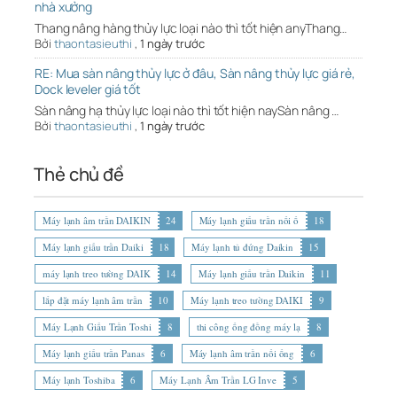
nhà xưởng
Thang nâng hàng thủy lực loại nào thì tốt hiện anyThang…
Bởi
thaontasieuthi
,
1 ngày trước
RE: Mua sàn nâng thủy lực ở đâu, Sàn nâng thủy lực giá rẻ,
Dock leveler giá tốt
Sàn nâng hạ thủy lực loại nào thì tốt hiện naySàn nâng …
Bởi
thaontasieuthi
,
1 ngày trước
Thẻ chủ đề
Máy lạnh âm trần DAIKIN
24
Máy lạnh giấu trần nối ố
18
Máy lạnh giấu trần Daiki
18
Máy lạnh tủ đứng Daikin
15
máy lạnh treo tường DAIK
14
Máy lạnh giấu trần Daikin
11
lắp đặt máy lạnh âm trần
10
Máy lạnh treo tường DAIKI
9
Máy Lạnh Giấu Trần Toshi
8
thi công ống đồng máy lạ
8
Máy lạnh giấu trần Panas
6
Máy lạnh âm trần nối ống
6
Máy lạnh Toshiba
6
Máy Lạnh Âm Trần LG Inve
5