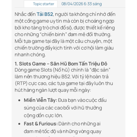
08/04/2026 6:33 sáng
Topic starter
Nhắc đến
Tải B52
, người ta không chỉ nhớ đến
một cổng game uy tín mà còn bị choáng ngợp
bởi kho tàng trò chơi đồ sộ, được thiết kế riêng
cho những “chiến binh” đam mê đổi thưởng.
Mỗi tựa game tại đây là một câu chuyện, một
chiến trường đầy kịch tính với cơ hội làm giàu
nhanh chóng.
1. Slots Game – Săn Hũ Bom Tấn Triệu Đô
Dòng game Slots (Nổ hũ) chính là “đặc sản”
làm nên thương hiệu B52. Với tỷ lệ hoàn trả
(RTP) cực cao, các tựa game tại đây luôn thu
hút hàng ngàn lượt quay mỗi ngày:
Miền Viễn Tây:
Đưa bạn vào cuộc đấu
súng của các cao bồi với hũ thưởng
cộng dồn cực lớn.
Fast & Furious:
Dành cho những ai
đam mê tốc độ và những vòng quay