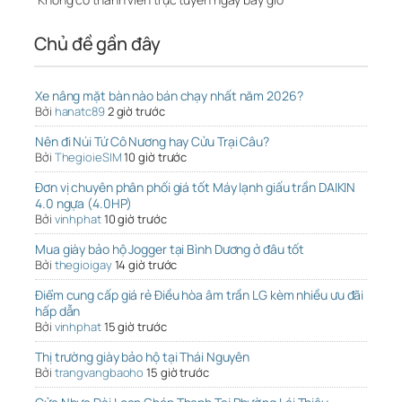
Chủ đề gần đây
Xe nâng mặt bàn nào bán chạy nhất năm 2026?
Bởi
hanatc89
2 giờ trước
Nên đi Núi Tứ Cô Nương hay Cửu Trại Câu?
Bởi
ThegioieSIM
10 giờ trước
Đơn vị chuyên phân phối giá tốt Máy lạnh giấu trần DAIKIN
4.0 ngựa (4.0HP)
Bởi
vinhphat
10 giờ trước
Mua giày bảo hộ Jogger tại Bình Dương ở đâu tốt
Bởi
thegioigay
14 giờ trước
Điểm cung cấp giá rẻ Điều hòa âm trần LG kèm nhiều ưu đãi
hấp dẫn
Bởi
vinhphat
15 giờ trước
Thị trường giày bảo hộ tại Thái Nguyên
Bởi
trangvangbaoho
15 giờ trước