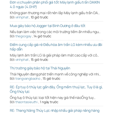
Đơn vị chuyên phân phối giá tốt Máy lạnh giấu trần DAIKIN
4.0 ngựa (4.0HP)
Không gian thương mại rất nên lắp Máy lạnh giấu trần DA…
Bởi
vinhphat
,
10 giờ trước
Mua giày bảo hộ Jogger tại Bình Dương ở đâu tốt
Nếu bạn làm việc trong các môi trường tiềm ẩn nhiều ngu…
Bởi
thegioigay
,
14 giờ trước
Điểm cung cấp giá rẻ Điều hòa âm trần LG kèm nhiều ưu đãi
hấp dẫn
Máy lạnh âm trần LG là giải pháp làm mát cao cấp với cô…
Bởi
vinhphat
,
15 giờ trước
Thị trường giày bảo hộ tại Thái Nguyên
Thái Nguyên đang phát triển mạnh về công nghiệp với nhi…
Bởi
trangvangbaoho
,
15 giờ trước
RE: Ép tuy ô thủy lực gần đây, Ống mềm thuỷ lực, Tuy ô là gì,
Ống thủy lực
Ống tuy ô thủy lực loại tốt hiện nay giá thế nàoỐng tuy…
Bởi
thaontasieuthi
,
1 ngày trước
RE: Thang Nâng Thủy Lực nhập khẩu giải pháp nâng hàng