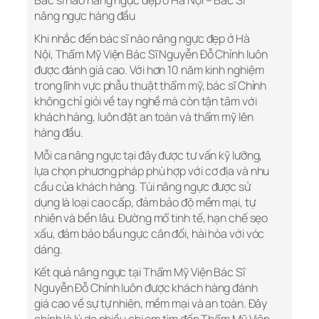
Bác sĩ nào nâng ngực đẹp ở Hà Nội – Bác Sĩ
nâng ngực hàng đầu
Khi nhắc đến bác sĩ nào nâng ngực đẹp ở Hà
Nội, Thẩm Mỹ Viện Bác Sĩ Nguyễn Đỗ Chỉnh luôn
được đánh giá cao. Với hơn 10 năm kinh nghiệm
trong lĩnh vực phẫu thuật thẩm mỹ, bác sĩ Chỉnh
không chỉ giỏi về tay nghề mà còn tận tâm với
khách hàng, luôn đặt an toàn và thẩm mỹ lên
hàng đầu.
Mỗi ca nâng ngực tại đây được tư vấn kỹ lưỡng,
lựa chọn phương pháp phù hợp với cơ địa và nhu
cầu của khách hàng. Túi nâng ngực được sử
dụng là loại cao cấp, đảm bảo độ mềm mại, tự
nhiên và bền lâu. Đường mổ tinh tế, hạn chế sẹo
xấu, đảm bảo bầu ngực cân đối, hài hòa với vóc
dáng.
Kết quả nâng ngực tại Thẩm Mỹ Viện Bác Sĩ
Nguyễn Đỗ Chỉnh luôn được khách hàng đánh
giá cao về sự tự nhiên, mềm mại và an toàn. Đây