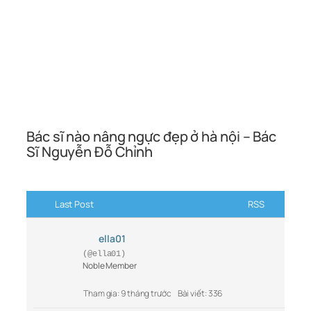
Bác sĩ nào nâng ngực đẹp ở hà nội – Bác
Sĩ Nguyễn Đỗ Chỉnh
Last Post
RSS
ella01
(@ella01)
Noble Member
Tham gia: 9 tháng trước
Bài viết: 336