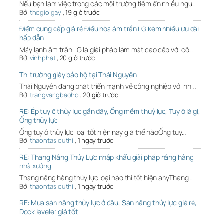
Nếu bạn làm việc trong các môi trường tiềm ẩn nhiều ngu…
Bởi
thegioigay
,
19 giờ trước
Điểm cung cấp giá rẻ Điều hòa âm trần LG kèm nhiều ưu đãi
hấp dẫn
Máy lạnh âm trần LG là giải pháp làm mát cao cấp với cô…
Bởi
vinhphat
,
20 giờ trước
Thị trường giày bảo hộ tại Thái Nguyên
Thái Nguyên đang phát triển mạnh về công nghiệp với nhi…
Bởi
trangvangbaoho
,
20 giờ trước
RE: Ép tuy ô thủy lực gần đây, Ống mềm thuỷ lực, Tuy ô là gì,
Ống thủy lực
Ống tuy ô thủy lực loại tốt hiện nay giá thế nàoỐng tuy…
Bởi
thaontasieuthi
,
1 ngày trước
RE: Thang Nâng Thủy Lực nhập khẩu giải pháp nâng hàng
nhà xưởng
Thang nâng hàng thủy lực loại nào thì tốt hiện anyThang…
Bởi
thaontasieuthi
,
1 ngày trước
RE: Mua sàn nâng thủy lực ở đâu, Sàn nâng thủy lực giá rẻ,
Dock leveler giá tốt