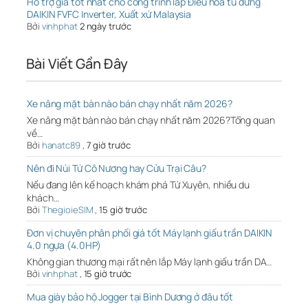
Hỗ trợ giá tốt nhất cho công trình lắp Điều hòa tủ đứng
DAIKIN FVFC Inverter, Xuất xứ Malaysia
Bởi
vinhphat
2 ngày trước
Bài Viết Gần Đây
Xe nâng mặt bàn nào bán chạy nhất năm 2026?
Xe nâng mặt bàn nào bán chạy nhất năm 2026?Tổng quan
về…
Bởi
hanatc89
,
7 giờ trước
Nên đi Núi Tứ Cô Nương hay Cửu Trại Câu?
Nếu đang lên kế hoạch khám phá Tứ Xuyên, nhiều du
khách…
Bởi
ThegioieSIM
,
15 giờ trước
Đơn vị chuyên phân phối giá tốt Máy lạnh giấu trần DAIKIN
4.0 ngựa (4.0HP)
Không gian thương mại rất nên lắp Máy lạnh giấu trần DA…
Bởi
vinhphat
,
15 giờ trước
Mua giày bảo hộ Jogger tại Bình Dương ở đâu tốt