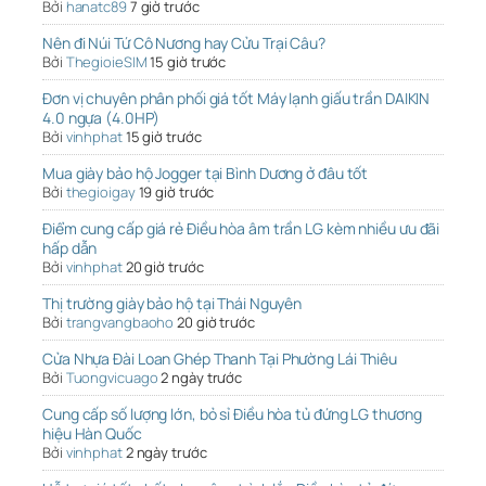
Bởi
hanatc89
7 giờ trước
Nên đi Núi Tứ Cô Nương hay Cửu Trại Câu?
Bởi
ThegioieSIM
15 giờ trước
Đơn vị chuyên phân phối giá tốt Máy lạnh giấu trần DAIKIN
4.0 ngựa (4.0HP)
Bởi
vinhphat
15 giờ trước
Mua giày bảo hộ Jogger tại Bình Dương ở đâu tốt
Bởi
thegioigay
19 giờ trước
Điểm cung cấp giá rẻ Điều hòa âm trần LG kèm nhiều ưu đãi
hấp dẫn
Bởi
vinhphat
20 giờ trước
Thị trường giày bảo hộ tại Thái Nguyên
Bởi
trangvangbaoho
20 giờ trước
Cửa Nhựa Đài Loan Ghép Thanh Tại Phường Lái Thiêu
Bởi
Tuongvicuago
2 ngày trước
Cung cấp số lượng lớn, bỏ sỉ Điều hòa tủ đứng LG thương
hiệu Hàn Quốc
Bởi
vinhphat
2 ngày trước