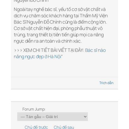
Nguyễn Đỗ Chỉnh
Ngoài tay nghề bác sĩ, yếu tố cơ sở vật chất và
dịch vụ chăm sóc khách hàng tại Thẩm Mỹ Viện
Bác Sĩ Nguyễn Đỗ Chỉnh cũng là điểm cộng lớn.
Cơ sở vật chất hiện đại, phòng phẫu thuật vô
trùng, trang thiết bị tiên tiến giúp mọi ca nâng
ngực diễn ra an toàn và chính xác.
>>> XEM CHI TIẾT BÀI VIẾT TẠI ĐÂY:
Bác sĩ nào
nâng ngực đẹp ở Hà Nội
“
Trích dẫn
Forum Jump:
Chủ đề trước
Chủ đề sau