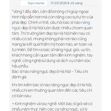
17/03/2026 8:46 sáng
Topic starter
“Vòng 1 đầy đặn, cân đối không chỉ giúp ngoại
hình hấp dẫn hơn mà còn nâng cao sự tự tin của
phái đẹp. Chính vì thế, câu hỏi bác sĩ nào
nâng
ngực
đẹp ở Hà Nội luôn được nhiều chị em quan
tâm. Thị trường làm đẹp tại Hà Nội hiện nay có
nhiều cơ sở, nhưng không phải nơi nào cũng
mang lại kết quả thẩm mỹ hoàn hảo, an toàn và
tự nhiên. Để tìm ra bác sĩ nâng ngực giỏi, uy tín,
khách hàng cần quan tâm đến kinh nghiệm, tay
nghề, công nghệ sử dụng và dịch vụ chăm sóc
hậu phẫu.
Bác sĩ nào nâng ngực đẹp ở Hà Nội – Tiêu chí
đánh giá
Khi tìm kiếm bác sĩ nào nâng ngực đẹp ở Hà Nội,
nhiều chị em thường quan tâm đến các tiêu chí
cơ bản sau:
+ Kinh nghiệm và tay nghề: Một bác sĩ giỏi sẽ có
nhiều năm thực hiện các ca nâng ngực, xử lý