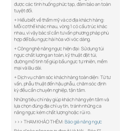
được các tình huống phức tạp, đảm bảo an toàn
tuyệt đối.
+ Hiểu biết về thẩm mỹ và cơ địa khách hàng:
Mỗi cơ thể khác nhau, vòng 1 có cấu trúc khác
nhau, vì vậy bác sĩ cần tư vấn phương pháp phù
hợp để bầu ngực hài hòa với vóc dáng.
+ Công nghệ nâng ngực hiện đại: Sử dụng túi
ngực chất lượng an toàn, kỹ thuật đặt túi,
đường mổ tinh tế giúp bầu ngực tự nhiên, mềm
mại và lâu dài.
+ Dịch vụ chăm sóc khách hàng toàn diện: Từ tư
vấn, phẫu thuật đến hậu phẫu, chăm sóc định
kỳ đều cần chuyên nghiệp, tận tâm.
Những tiêu chí này giúp khách hàng yên tâm và
lựa chọn đúng địa chỉ uy tín, tránh những ca
nâng ngực kém chất lượng hoặc rủi ro.
>>> THAM KHẢO THÊM:
Báo giá nâng ngực