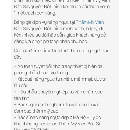
chính là lý do nhiều chị em tìm đến Thẩm Mỹ Viện
Bác Sĩ Nguyễn Đỗ Chỉnh khi muốn cải thiện vòng
1 một cách bền vững.
Bảng giá dịch vụ nâng ngực tại
Thẩm Mỹ Viện
Bác Sĩ Nguyễn Đỗ Chỉnh minh bạch, hợp lý, đi
kèm nhiều ưu đãi hấp dẫn, giúp khách hàng dễ
dàng lựa chọn phương pháp phù hợp.
Các ưu điểm nổi bật khi thực hiện nâng ngực tại
đây:
+ An toàn tuyệt đối nhờ trang thiết bị hiện đại,
phòng phẫu thuật vô trùng.
+ Kết quả nâng ngực tự nhiên, mềm mại, duy trì
lâu dài.
+ Hậu phẫu chuyên nghiệp, tư vấn chăm sóc
tận tình.
+ Bác sĩ giàu kinh nghiệm, tư vấn chuẩn xác,
đảm bảo thẩm mỹ cao.
+ Bác sĩ nào nâng ngực đẹp ở Hà Nội – Lý do
khách hàng nên chọn Thẩm Mỹ Viện Bác Sĩ