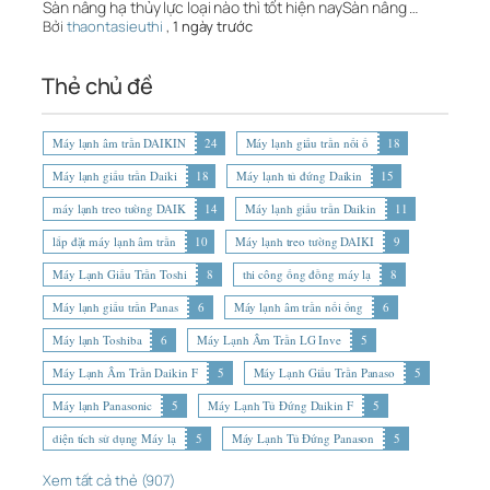
Sàn nâng hạ thủy lực loại nào thì tốt hiện naySàn nâng …
Bởi
thaontasieuthi
,
1 ngày trước
Thẻ chủ đề
Máy lạnh âm trần DAIKIN
24
Máy lạnh giấu trần nối ố
18
Máy lạnh giấu trần Daiki
18
Máy lạnh tủ đứng Daikin
15
máy lạnh treo tường DAIK
14
Máy lạnh giấu trần Daikin
11
lắp đặt máy lạnh âm trần
10
Máy lạnh treo tường DAIKI
9
Máy Lạnh Giấu Trần Toshi
8
thi công ống đồng máy lạ
8
Máy lạnh giấu trần Panas
6
Máy lạnh âm trần nối ống
6
Máy lạnh Toshiba
6
Máy Lạnh Âm Trần LG Inve
5
Máy Lạnh Âm Trần Daikin F
5
Máy Lạnh Giấu Trần Panaso
5
Máy lạnh Panasonic
5
Máy Lạnh Tủ Đứng Daikin F
5
diện tích sử dụng Máy lạ
5
Máy Lạnh Tủ Đứng Panason
5
Xem tất cả thẻ (907)