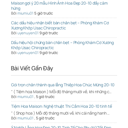
Maison gợi ý 20 mẫu Hình Ảnh Hoa Đẹp 20-10 đầy cảm
hứng
Bởi
miumiu01
5 giờ trước
Các dấu hiệu nhận biết bàn chân bẹt – Phòng Khám Cơ
Xương Khớp Usac Chiropractic
Bởi
uyenuyen01
9 giờ trước
Dấu hiệu hội chứng bàn chân bẹt – Phòng Khám Cơ Xương
Khớp Usac Chiropractic
Bởi
uyenuyen01
9 giờ trước
Bài Viết Gần Đây
Gói trọn chân thành qua lẵng Thiệp Hoa Chúc Mừng 20-10
" ( Tiệm hoa Maison ) Mỗi độ tháng mười về, khi những c…
Bởi
miumiu01
,
5 giờ trước
Tiệm Hoa Maison: Nghệ thuật Thi Cắm Hoa 20-10 tinh tế
" ( Shop hoa ) Mỗi độ tháng mười về, khi cái nắng hanh …
Bởi
miumiu01
,
5 giờ trước
Ý Nghĩa Lẵng Hoa Đẹp 20-10 Tinh Tế Cho Phụ Nữ Tốt Đẹp