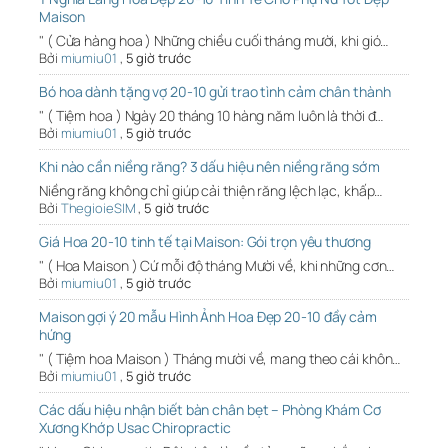
Maison
" ( Cửa hàng hoa ) Những chiều cuối tháng mười, khi gió…
Bởi
miumiu01
,
5 giờ trước
Bó hoa dành tặng vợ 20-10 gửi trao tình cảm chân thành
" ( Tiệm hoa ) Ngày 20 tháng 10 hàng năm luôn là thời đ…
Bởi
miumiu01
,
5 giờ trước
Khi nào cần niềng răng? 3 dấu hiệu nên niềng răng sớm
Niềng răng không chỉ giúp cải thiện răng lệch lạc, khấp…
Bởi
ThegioieSIM
,
5 giờ trước
Giá Hoa 20-10 tinh tế tại Maison: Gói trọn yêu thương
" ( Hoa Maison ) Cứ mỗi độ tháng Mười về, khi những cơn…
Bởi
miumiu01
,
5 giờ trước
Maison gợi ý 20 mẫu Hình Ảnh Hoa Đẹp 20-10 đầy cảm
hứng
" ( Tiệm hoa Maison ) Tháng mười về, mang theo cái khôn…
Bởi
miumiu01
,
5 giờ trước
Các dấu hiệu nhận biết bàn chân bẹt – Phòng Khám Cơ
Xương Khớp Usac Chiropractic