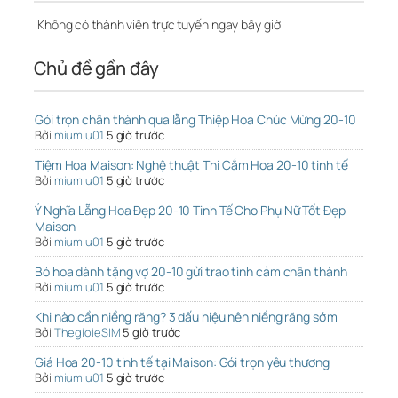
Không có thành viên trực tuyến ngay bây giờ
Chủ đề gần đây
Gói trọn chân thành qua lẵng Thiệp Hoa Chúc Mừng 20-10
Bởi
miumiu01
5 giờ trước
Tiệm Hoa Maison: Nghệ thuật Thi Cắm Hoa 20-10 tinh tế
Bởi
miumiu01
5 giờ trước
Ý Nghĩa Lẵng Hoa Đẹp 20-10 Tinh Tế Cho Phụ Nữ Tốt Đẹp
Maison
Bởi
miumiu01
5 giờ trước
Bó hoa dành tặng vợ 20-10 gửi trao tình cảm chân thành
Bởi
miumiu01
5 giờ trước
Khi nào cần niềng răng? 3 dấu hiệu nên niềng răng sớm
Bởi
ThegioieSIM
5 giờ trước
Giá Hoa 20-10 tinh tế tại Maison: Gói trọn yêu thương
Bởi
miumiu01
5 giờ trước