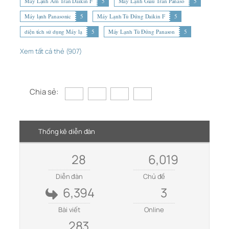
Máy Lạnh Âm Trần Daikin F
5
Máy Lạnh Giấu Trần Panaso
5
Máy lạnh Panasonic
5
Máy Lạnh Tủ Đứng Daikin F
5
diện tích sử dụng Máy lạ
5
Máy Lạnh Tủ Đứng Panason
5
Xem tất cả thẻ (907)
Chia sẻ:
Thống kê diễn đàn
28
6,019
Diễn đàn
Chủ đề
6,394
3
Bài viết
Online
283