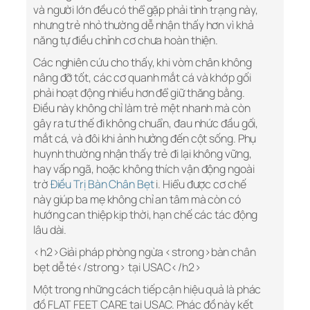
và người lớn đều có thể gặp phải tình trạng này,
nhưng trẻ nhỏ thường dễ nhận thấy hơn vì khả
năng tự điều chỉnh cơ chưa hoàn thiện.
Các nghiên cứu cho thấy, khi vòm chân không
nâng đỡ tốt, các cơ quanh mắt cá và khớp gối
phải hoạt động nhiều hơn để giữ thăng bằng.
Điều này không chỉ làm trẻ mệt nhanh mà còn
gây ra tư thế đi không chuẩn, đau nhức đầu gối,
mắt cá, và đôi khi ảnh hưởng đến cột sống. Phụ
huynh thường nhận thấy trẻ đi lại không vững,
hay vấp ngã, hoặc không thích vận động ngoài
trờ
Điều Trị Bàn Chân Bẹt
i. Hiểu được cơ chế
này giúp ba mẹ không chỉ an tâm mà còn có
hướng can thiệp kịp thời, hạn chế các tác động
lâu dài.
<h2>Giải pháp phòng ngừa <strong>bàn chân
bẹt dễ té</strong> tại USAC</h2>
Một trong những cách tiếp cận hiệu quả là phác
đồ FLAT FEET CARE tại USAC. Phác đồ này kết