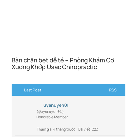
Bàn chân bẹt dễ té – Phòng Khám Cơ
Xương Khớp Usac Chiropractic
Last Post
RSS
uyenuyen01
(@uyenuyen01)
Honorable Member
Tham gia: 4 tháng trước
Bài viết: 222