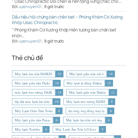
" Usac Chiropractic Đôi chân là nền tảng vững chắc cho …
Bởi
uyenuyen01
,
9 giờ trước
Dấu hiệu hội chứng bàn chân bẹt – Phòng Khám Cơ Xương
Khớp Usac Chiropractic
" Phòng Khám Cơ Xương Khớp Hiện tượng bàn chân bẹt
khôn…
Bởi
uyenuyen01
,
9 giờ trước
Thẻ chủ đề
Máy lạnh âm trần DAIKIN
24
Máy lạnh giấu trần nối ố
18
Máy lạnh giấu trần Daiki
18
Máy lạnh tủ đứng Daikin
15
máy lạnh treo tường DAIK
14
Máy lạnh giấu trần Daikin
11
lắp đặt máy lạnh âm trần
10
Máy lạnh treo tường DAIKI
9
Máy Lạnh Giấu Trần Toshi
8
thi công ống đồng máy lạ
8
Máy lạnh giấu trần Panas
6
Máy lạnh âm trần nối ống
6
Máy lạnh Toshiba
6
Máy Lạnh Âm Trần LG Inve
5