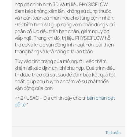
hợp đế chỉnh hình 3D và trị liệu PHYSIOFLOW,
đảm bảo không xâm lấn, không sử dụng thuốc,
và hoàn toàn cá nhân hóa cho từng bệnh nhân.
Đế chỉnh hình 3D giúp nâng vòm chân đúng vị trí,
phân bố lực đều trên bàn chân, giảm nguy cơ
vấp ngã. Trong khi đó, trị liệu PHYSIOFLOW hỗ
trợ cơ và khớp vận động linh hoạt hơn, cải thiện
thăng bằng và khả năng đi lại an toàn.
Tùy vào tình trạng của mỗi người, việc thăm
khám sẽ xác định chi phí phù hợp. Quá trình điều
trị được theo dõi sát sao để đảm bảo kết quả tốt
nhất, giúp phụ huynh an tâm về sự phát triển
vận động của con.
<h2>USAC – Địa chỉ tin cậy cho tr
bàn chân bẹt
dễ té
“
Trích dẫn