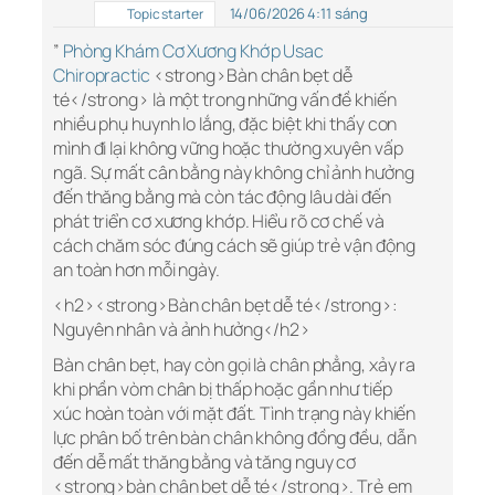
14/06/2026 4:11 sáng
Topic starter
”
Phòng Khám Cơ Xương Khớp Usac
Chiropractic
<strong>Bàn chân bẹt dễ
té</strong> là một trong những vấn đề khiến
nhiều phụ huynh lo lắng, đặc biệt khi thấy con
mình đi lại không vững hoặc thường xuyên vấp
ngã. Sự mất cân bằng này không chỉ ảnh hưởng
đến thăng bằng mà còn tác động lâu dài đến
phát triển cơ xương khớp. Hiểu rõ cơ chế và
cách chăm sóc đúng cách sẽ giúp trẻ vận động
an toàn hơn mỗi ngày.
<h2><strong>Bàn chân bẹt dễ té</strong>:
Nguyên nhân và ảnh hưởng</h2>
Bàn chân bẹt, hay còn gọi là chân phẳng, xảy ra
khi phần vòm chân bị thấp hoặc gần như tiếp
xúc hoàn toàn với mặt đất. Tình trạng này khiến
lực phân bố trên bàn chân không đồng đều, dẫn
đến dễ mất thăng bằng và tăng nguy cơ
<strong>bàn chân bẹt dễ té</strong>. Trẻ em