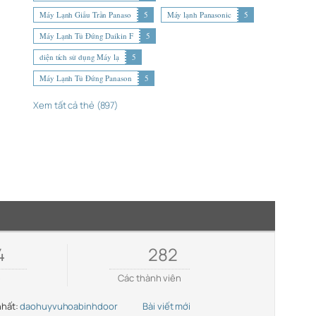
Máy Lạnh Giấu Trần Panaso
5
Máy lạnh Panasonic
5
Máy Lạnh Tủ Đứng Daikin F
5
diện tích sử dụng Máy lạ
5
Máy Lạnh Tủ Đứng Panason
5
Xem tất cả thẻ (897)
4
282
e
Các thành viên
nhất:
daohuyvuhoabinhdoor
Bài viết mới