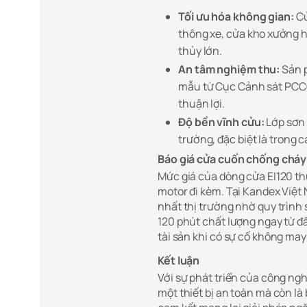
Tối ưu hóa không gian:
Cử
thông xe, cửa kho xưởng 
thủy lớn.
An tâm nghiệm thu:
Sản p
mẫu từ Cục Cảnh sát PCCC
thuận lợi.
Độ bền vĩnh cửu:
Lớp sơn 
trường, đặc biệt là trong
Báo giá cửa cuốn chống cháy
Mức giá của dòng cửa EI120 t
motor đi kèm. Tại Kandex Việt
nhất thị trường nhờ quy trình
120 phút chất lượng ngay từ đầu
tài sản khi có sự cố không may 
Kết luận
Với sự phát triển của công ng
một thiết bị an toàn mà còn l