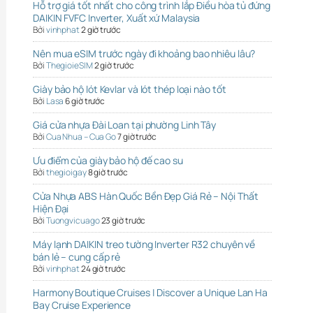
Hỗ trợ giá tốt nhất cho công trình lắp Điều hòa tủ đứng
DAIKIN FVFC Inverter, Xuất xứ Malaysia
Bởi
vinhphat
2 giờ trước
Nên mua eSIM trước ngày đi khoảng bao nhiêu lâu?
Bởi
ThegioieSIM
2 giờ trước
Giày bảo hộ lót Kevlar và lót thép loại nào tốt
Bởi
Lasa
6 giờ trước
Giá cửa nhựa Đài Loan tại phường Linh Tây
Bởi
Cua Nhua – Cua Go
7 giờ trước
Ưu điểm của giày bảo hộ đế cao su
Bởi
thegioigay
8 giờ trước
Cửa Nhựa ABS Hàn Quốc Bền Đẹp Giá Rẻ – Nội Thất
Hiện Đại
Bởi
Tuongvicuago
23 giờ trước
Máy lạnh DAIKIN treo tường Inverter R32 chuyên về
bán lẻ – cung cấp rẻ
Bởi
vinhphat
24 giờ trước
Harmony Boutique Cruises | Discover a Unique Lan Ha
Bay Cruise Experience