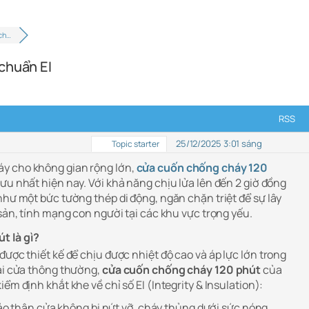
 ch…
chuẩn EI
RSS
25/12/2025 3:01 sáng
Topic starter
y cho không gian rộng lớn,
cửa cuốn chống cháy 120
 ưu nhất hiện nay. Với khả năng chịu lửa lên đến 2 giờ đồng
như một bức tường thép di động, ngăn chặn triệt để sự lây
 sản, tính mạng con người tại các khu vực trọng yếu.
t là gì?
được thiết kế để chịu được nhiệt độ cao và áp lực lớn trong
oại cửa thông thường,
cửa cuốn chống cháy 120 phút
của
ểm định khắt khe về chỉ số EI (Integrity & Insulation):
 thân cửa không bị nứt vỡ, cháy thủng dưới sức nóng