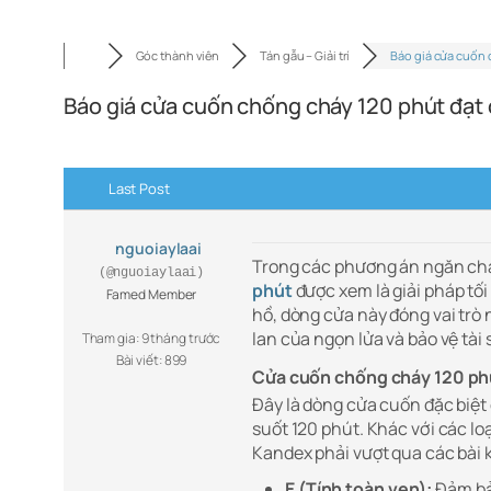
Góc thành viên
Tán gẫu – Giải trí
Báo giá cửa cuốn
Báo giá cửa cuốn chống cháy 120 phút đạt 
Last Post
nguoiaylaai
Trong các phương án ngăn chá
(@nguoiaylaai)
phút
được xem là giải pháp tối
Famed Member
hồ, dòng cửa này đóng vai trò 
lan của ngọn lửa và bảo vệ tài
Tham gia: 9 tháng trước
Bài viết: 899
Cửa cuốn chống cháy 120 phú
Đây là dòng cửa cuốn đặc biệt 
suốt 120 phút. Khác với các l
Kandex phải vượt qua các bài ki
E (Tính toàn vẹn):
Đảm bảo