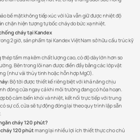
o bề mặt không tiếp xúc với lửa vẫn giữ được nhiệt độ
n chặn hiện tượng tự bốc cháy do bức xạ nhiệt.
 chống cháy tại Kandex
rong 2 giờ, sản phẩm tại Kandex Việt Nam sở hữu cấu trúc kỹ
thép tấm mạ kẽm chất lượng cao, có độ dày lớn hơn so
ường. Bên trong lõi nan được điền đầy bằng các lớp vật
ng (như vải thủy tinh hoặc hỗn hợp MgO).
háy:
Bộ tời được thiết kế riêng biệt với khả năng chịu
ành đóng cửa ngay cả khi môi trường đang có hỏa hoạn.
p bộ cảm biến khói và nhiệt, kết nối trực tiếp với trung
có sự cố, cửa sẽ tự động đóng lại theo quy trình lập sẵn
.
 ngăn cháy 120 phút?
 cháy 120 phút
mang lại nhiều lợi ích thiết thực cho chủ