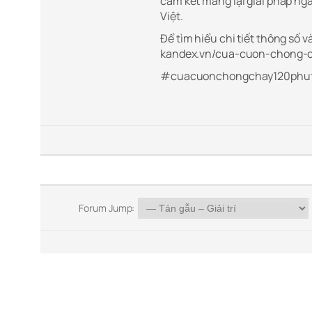
cam kết mang lại giải pháp ng
Việt.
Để tìm hiểu chi tiết thông số 
kandex.vn/cua-cuon-chong-c
#cuacuonchongchay120phut
Forum Jump: