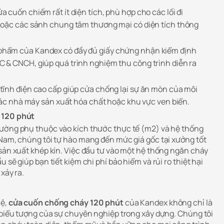
a cuốn chiếm rất ít diện tích, phù hợp cho các lối đi
hoặc các sảnh chung tâm thương mại có diện tích thông
hẩm của Kandex có đầy đủ giấy chứng nhận kiểm định
 & CNCH, giúp quá trình nghiệm thu công trình diễn ra
tĩnh điện cao cấp giúp cửa chống lại sự ăn mòn của môi
 các nhà máy sản xuất hóa chất hoặc khu vực ven biển.
 120 phút
hường phụ thuộc vào kích thước thực tế (m2) và hệ thống
 Nam, chúng tôi tự hào mang đến mức giá gốc tại xưởng tốt
 sản xuất khép kín. Việc đầu tư vào một hệ thống ngăn cháy
 sẽ giúp bạn tiết kiệm chi phí bảo hiểm và rủi ro thiệt hại
xảy ra.
hệ,
cửa cuốn chống cháy 120 phút
của Kandex không chỉ là
à biểu tượng của sự chuyên nghiệp trong xây dựng. Chúng tôi