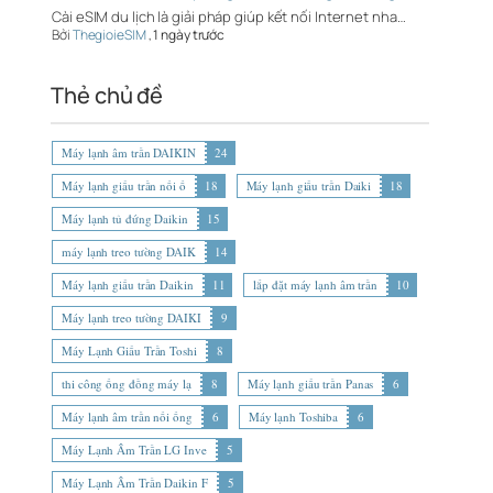
Cài eSIM du lịch là giải pháp giúp kết nối Internet nha…
Bởi
ThegioieSIM
,
1 ngày trước
Thẻ chủ đề
Máy lạnh âm trần DAIKIN
24
Máy lạnh giấu trần nối ố
18
Máy lạnh giấu trần Daiki
18
Máy lạnh tủ đứng Daikin
15
máy lạnh treo tường DAIK
14
Máy lạnh giấu trần Daikin
11
lắp đặt máy lạnh âm trần
10
Máy lạnh treo tường DAIKI
9
Máy Lạnh Giấu Trần Toshi
8
thi công ống đồng máy lạ
8
Máy lạnh giấu trần Panas
6
Máy lạnh âm trần nối ống
6
Máy lạnh Toshiba
6
Máy Lạnh Âm Trần LG Inve
5
Máy Lạnh Âm Trần Daikin F
5