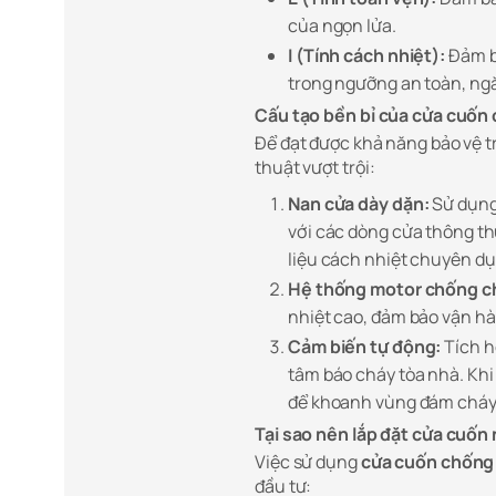
của ngọn lửa.
I (Tính cách nhiệt):
Đảm bả
trong ngưỡng an toàn, ngă
Cấu tạo bền bỉ của cửa cuốn
Để đạt được khả năng bảo vệ t
thuật vượt trội:
Nan cửa dày dặn:
Sử dụng 
với các dòng cửa thông th
liệu cách nhiệt chuyên dụ
Hệ thống motor chống c
nhiệt cao, đảm bảo vận h
Cảm biến tự động:
Tích hợ
tâm báo cháy tòa nhà. Khi 
để khoanh vùng đám cháy
Tại sao nên lắp đặt cửa cuốn
Việc sử dụng
cửa cuốn chống
đầu tư: