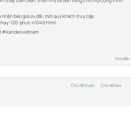
ăn cháy toàn diện, thẩm mỹ và bền vững cho mọi công trình
và nhận báo giá ưu đãi, mời quý khách truy cập:
hay-120-phut-n1049.html.
 #kandexvietnam
Trích dẫn
Chủ đề trước
Chủ đề sau