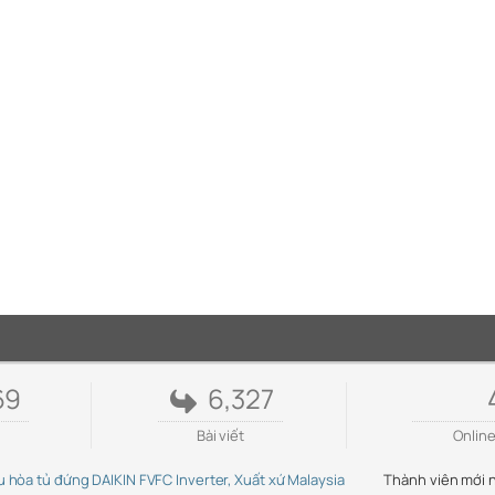
69
6,327
Bài viết
Onlin
 Điều hòa tủ đứng DAIKIN FVFC Inverter, Xuất xứ Malaysia
Thành viên mới 