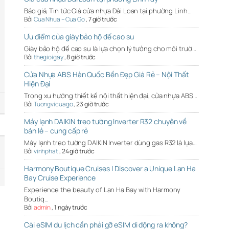
Báo giá, Tin tức Giá cửa nhựa Đài Loan tại phường Linh…
Bởi
Cua Nhua – Cua Go
,
7 giờ trước
Ưu điểm của giày bảo hộ đế cao su
Giày bảo hộ đế cao su là lựa chọn lý tưởng cho môi trườ…
Bởi
thegioigay
,
8 giờ trước
Cửa Nhựa ABS Hàn Quốc Bền Đẹp Giá Rẻ – Nội Thất
Hiện Đại
Trong xu hướng thiết kế nội thất hiện đại, cửa nhựa ABS…
Bởi
Tuongvicuago
,
23 giờ trước
Máy lạnh DAIKIN treo tường Inverter R32 chuyên về
bán lẻ – cung cấp rẻ
Máy lạnh treo tường DAIKIN Inverter dùng gas R32 là lựa…
Bởi
vinhphat
,
24 giờ trước
Harmony Boutique Cruises | Discover a Unique Lan Ha
Bay Cruise Experience
Experience the beauty of Lan Ha Bay with Harmony
Boutiq…
Bởi
admin
,
1 ngày trước
Cài eSIM du lịch cần phải gỡ eSIM di động ra không?