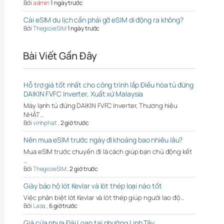
Bởi
admin
1 ngày trước
Cài eSIM du lịch cần phải gỡ eSIM di động ra không?
Bởi
ThegioieSIM
1 ngày trước
Bài Viết Gần Đây
Hỗ trợ giá tốt nhất cho công trình lắp Điều hòa tủ đứng
DAIKIN FVFC Inverter, Xuất xứ Malaysia
Máy lạnh tủ đứng DAIKIN FVFC Inverter, Thương hiệu
NHẬT…
Bởi
vinhphat
,
2 giờ trước
Nên mua eSIM trước ngày đi khoảng bao nhiêu lâu?
Mua eSIM trước chuyến đi là cách giúp bạn chủ động kết
…
Bởi
ThegioieSIM
,
2 giờ trước
Giày bảo hộ lót Kevlar và lót thép loại nào tốt
Việc phân biệt lót Kevlar và lót thép giúp người lao độ…
Bởi
Lasa
,
6 giờ trước
Giá cửa nhựa Đài Loan tại phường Linh Tây