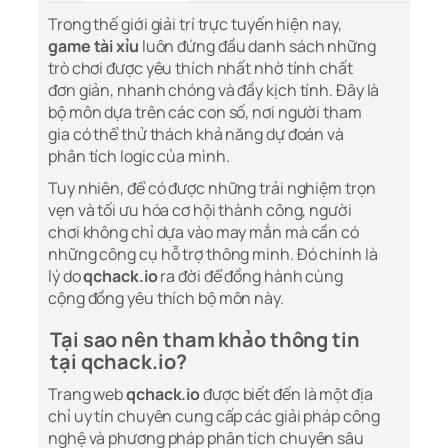
Trong thế giới giải trí trực tuyến hiện nay,
game tài xỉu
luôn đứng đầu danh sách những
trò chơi được yêu thích nhất nhờ tính chất
đơn giản, nhanh chóng và đầy kịch tính. Đây là
bộ môn dựa trên các con số, nơi người tham
gia có thể thử thách khả năng dự đoán và
phân tích logic của mình.
Tuy nhiên, để có được những trải nghiệm trọn
vẹn và tối ưu hóa cơ hội thành công, người
chơi không chỉ dựa vào may mắn mà cần có
những công cụ hỗ trợ thông minh. Đó chính là
lý do
qchack.io
ra đời để đồng hành cùng
cộng đồng yêu thích bộ môn này.
Tại sao nên tham khảo thông tin
tại qchack.io?
Trang web
qchack.io
được biết đến là một địa
chỉ uy tín chuyên cung cấp các giải pháp công
nghệ và phương pháp phân tích chuyên sâu