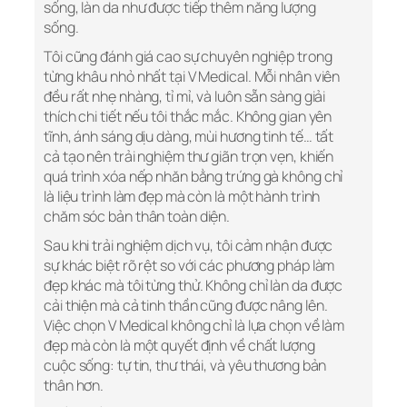
sống, làn da như được tiếp thêm năng lượng
sống.
Tôi cũng đánh giá cao sự chuyên nghiệp trong
từng khâu nhỏ nhất tại V Medical. Mỗi nhân viên
đều rất nhẹ nhàng, tỉ mỉ, và luôn sẵn sàng giải
thích chi tiết nếu tôi thắc mắc. Không gian yên
tĩnh, ánh sáng dịu dàng, mùi hương tinh tế… tất
cả tạo nên trải nghiệm thư giãn trọn vẹn, khiến
quá trình xóa nếp nhăn bằng trứng gà không chỉ
là liệu trình làm đẹp mà còn là một hành trình
chăm sóc bản thân toàn diện.
Sau khi trải nghiệm dịch vụ, tôi cảm nhận được
sự khác biệt rõ rệt so với các phương pháp làm
đẹp khác mà tôi từng thử. Không chỉ làn da được
cải thiện mà cả tinh thần cũng được nâng lên.
Việc chọn V Medical không chỉ là lựa chọn về làm
đẹp mà còn là một quyết định về chất lượng
cuộc sống: tự tin, thư thái, và yêu thương bản
thân hơn.