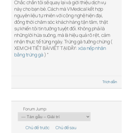
Chắc chắn tôi sẽ quay lại và giới thiệu dịch vụ
này cho bạn bè. Cách mà V Medical kết hợp
nguyên liệu tự nhiên với công nghệ hiện đại,
đồng thời chăm sóc khách hàng tận tâm, thật
sự khiến tôi tin tưởng tuyệt đối. Không phải là
những lời hứa suông, mà là hiệu quả rõ rệt, cảm
nhận thực tế từng ngày. Trứng gà tưởng chừng (
XEM CHI TIẾT BÀI VIẾT TẠI ĐÂY:
xóa nếp nhăn
bằng trứng gà
) “
Trích dẫn
Forum Jump:
Chủ đề trước
Chủ đề sau