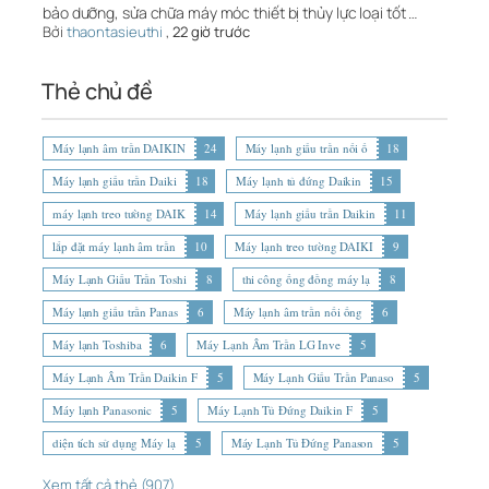
bảo dưỡng, sửa chữa máy móc thiết bị thủy lực loại tốt …
Bởi
thaontasieuthi
,
22 giờ trước
Thẻ chủ đề
Máy lạnh âm trần DAIKIN
24
Máy lạnh giấu trần nối ố
18
Máy lạnh giấu trần Daiki
18
Máy lạnh tủ đứng Daikin
15
máy lạnh treo tường DAIK
14
Máy lạnh giấu trần Daikin
11
lắp đặt máy lạnh âm trần
10
Máy lạnh treo tường DAIKI
9
Máy Lạnh Giấu Trần Toshi
8
thi công ống đồng máy lạ
8
Máy lạnh giấu trần Panas
6
Máy lạnh âm trần nối ống
6
Máy lạnh Toshiba
6
Máy Lạnh Âm Trần LG Inve
5
Máy Lạnh Âm Trần Daikin F
5
Máy Lạnh Giấu Trần Panaso
5
Máy lạnh Panasonic
5
Máy Lạnh Tủ Đứng Daikin F
5
diện tích sử dụng Máy lạ
5
Máy Lạnh Tủ Đứng Panason
5
Xem tất cả thẻ (907)