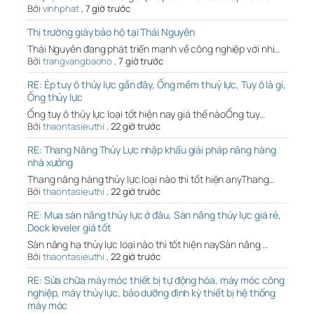
Bởi
vinhphat
,
7 giờ trước
Thị trường giày bảo hộ tại Thái Nguyên
Thái Nguyên đang phát triển mạnh về công nghiệp với nhi…
Bởi
trangvangbaoho
,
7 giờ trước
RE: Ép tuy ô thủy lực gần đây, Ống mềm thuỷ lực, Tuy ô là gì,
Ống thủy lực
Ống tuy ô thủy lực loại tốt hiện nay giá thế nàoỐng tuy…
Bởi
thaontasieuthi
,
22 giờ trước
RE: Thang Nâng Thủy Lực nhập khẩu giải pháp nâng hàng
nhà xưởng
Thang nâng hàng thủy lực loại nào thì tốt hiện anyThang…
Bởi
thaontasieuthi
,
22 giờ trước
RE: Mua sàn nâng thủy lực ở đâu, Sàn nâng thủy lực giá rẻ,
Dock leveler giá tốt
Sàn nâng hạ thủy lực loại nào thì tốt hiện naySàn nâng …
Bởi
thaontasieuthi
,
22 giờ trước
RE: Sửa chữa máy móc thiết bị tự động hóa, máy móc công
nghiệp, máy thủy lực, bảo dưỡng định kỳ thiết bị hệ thống
máy móc