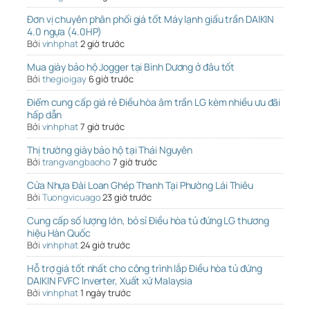
Đơn vị chuyên phân phối giá tốt Máy lạnh giấu trần DAIKIN
4.0 ngựa (4.0HP)
Bởi
vinhphat
2 giờ trước
Mua giày bảo hộ Jogger tại Bình Dương ở đâu tốt
Bởi
thegioigay
6 giờ trước
Điểm cung cấp giá rẻ Điều hòa âm trần LG kèm nhiều ưu đãi
hấp dẫn
Bởi
vinhphat
7 giờ trước
Thị trường giày bảo hộ tại Thái Nguyên
Bởi
trangvangbaoho
7 giờ trước
Cửa Nhựa Đài Loan Ghép Thanh Tại Phường Lái Thiêu
Bởi
Tuongvicuago
23 giờ trước
Cung cấp số lượng lớn, bỏ sỉ Điều hòa tủ đứng LG thương
hiệu Hàn Quốc
Bởi
vinhphat
24 giờ trước
Hỗ trợ giá tốt nhất cho công trình lắp Điều hòa tủ đứng
DAIKIN FVFC Inverter, Xuất xứ Malaysia
Bởi
vinhphat
1 ngày trước