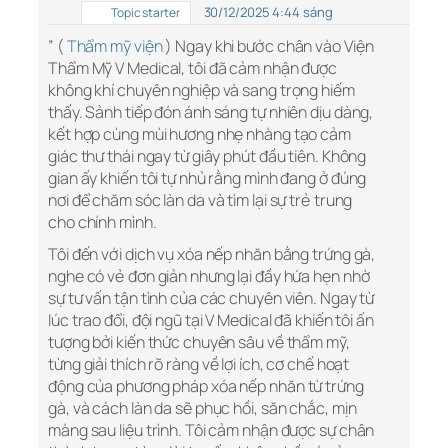
30/12/2025 4:44 sáng
Topic starter
” (
Thẩm mỹ viện
) Ngay khi bước chân vào Viện
Thẩm Mỹ V Medical, tôi đã cảm nhận được
không khí chuyên nghiệp và sang trọng hiếm
thấy. Sảnh tiếp đón ánh sáng tự nhiên dịu dàng,
kết hợp cùng mùi hương nhẹ nhàng tạo cảm
giác thư thái ngay từ giây phút đầu tiên. Không
gian ấy khiến tôi tự nhủ rằng mình đang ở đúng
nơi để chăm sóc làn da và tìm lại sự trẻ trung
cho chính mình.
Tôi đến với dịch vụ xóa nếp nhăn bằng trứng gà,
nghe có vẻ đơn giản nhưng lại đầy hứa hẹn nhờ
sự tư vấn tận tình của các chuyên viên. Ngay từ
lúc trao đổi, đội ngũ tại V Medical đã khiến tôi ấn
tượng bởi kiến thức chuyên sâu về thẩm mỹ,
từng giải thích rõ ràng về lợi ích, cơ chế hoạt
động của phương pháp xóa nếp nhăn từ trứng
gà, và cách làn da sẽ phục hồi, săn chắc, mịn
màng sau liệu trình. Tôi cảm nhận được sự chân