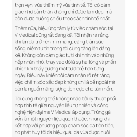
trọn vẹn, vừa thẩm mỹ vừa tinh tế. Tôi có cảm
giác như bản thân không chỉ được làm đẹp, mà
còn được nuông chiều theo cách tinh tế nhất.
Thêm nữa, hiệu ứng tâm lý từ việc chăm sóc tại
V Medical cũng rất đáng kể. Tôi nhận ra rằng,
khi làn da trở nên mịn màng, căng tràn sức
sống, niềm tự tin trong tôi cũng tăng lên đáng
kể. Không còn cảm giác tự ti khi nhìn vào những
nếp nhăn nhỏ, thay vào đó là sự hài lòng và phấn
khích khi thấy gương mặt tươi trẻ hơn từng
ngày. Điều này khiến tôi cảm nhận rõ rệt rằng,
việc chăm sóc sắc đẹp không chỉ là bề ngoài mà
còn là nguồn năng lượng tích cực cho tâm hồn.
Tôi cũng không thể không nhắc tới kỹ thuật phối
hợp tinh tế giữa nguyên liệu tự nhiên và công
nghệ hiện đại mà V Medical áp dụng. Trứng gà
vốn là một nguyên liệu quen thuộc, nhưng khi
kết hợp với phương pháp chăm sóc da tiên tiến,
nó phát huy tối đa hiệu quả: da vừa được nuôi