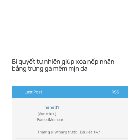
Bí quyết tự nhiên giúp xóa nếp nhăn
bằng trứng gà mềm mịn da
Last Post
RSS
mimi01
(@mimi01)
Famed Member
Tham gia: 9 tháng trước
Bài viết: 1147