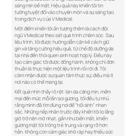
sáng mịn bề mặt. Hiệu quả này khiến tôi tin
tưởng tuyệt đối vào chuyên môn và sự sáng tạo
trong dịch vụ của V Medical.
Một điểm khiến tôi ấn tượng thêm là cách đội
ngũ V Medical theo sát quá trình chăm sóc. Sau
liệu trình, tôi được hướng dẫn cặn kẽ cách giữ
gìn và tăng cường hiệu quả, từ chế độ dưỡng da
tại nhà đến thói quen sinh hoạt hợp lý. Điều này
tạo cảm giác tôi được đồng hành, không chỉ đơn
thuần là thực hiện một liệu trình rồi rời đi. Tôi
cảm nhận được sự quan tâm thực sự, điều mà ít
nơi nào có thể mang lại.
Kết quả nhìn thấy rõ rệt: làn da căng mịn, mềm
mại đến mức mỗi lần soi gương, tôi đều tự nhủ
rằng mình đã tìm đúng nơi để “hồi sinh” nhan
sắc. Những nếp nhăn trước đây khiến tôi lo lắng
giờ trở nên mờ nhạt, gần như biến mất, khiến
gương mặt tôi trông trẻ trung và rạng rỡ hơn
hẳn. Không còn cảm giác khô ráp hay thiếu sức