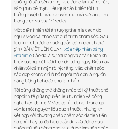
dưỡng từ sâu bên trong, vừa được làm săn chắc,
sáng mịn bề mặt. Hiệu quả này khiến tôi tin
tưởng tuyệt đối vào chuyên môn và sự sáng tạo
trong dịch vụ của V Medical.
Một điểm khiến tôi ấn tượng thêm là cách đội
ngũ V Medical theo sát quá trình chăm sóc. Sau
liệu trình, tôi được hướng dẫn cặn kẽ cách giữ
gìn ( BÀI VIẾT LIÊN QUAN:
xóa nếp nhăn bằng
vitamin e
) ào đó là sự hài lòng và phấn khích khi
thấy gương mặt tươi trẻ hơn từng ngày. Điều này
khiến tôi cảm nhận rõ rệt rằng, việc chăm sóc
sắc đẹp không chỉ là bề ngoài mà còn là nguồn
năng lượng tích cực cho tâm hồn.
Tôi cũng không thể không nhắc tới kỹ thuật phối
hợp tinh tế giữa nguyên liệu tự nhiên và công
nghệ hiện đại mà V Medical áp dụng. Trứng gà
vốn là một nguyên liệu quen thuộc, nhưng khi
kết hợp với phương pháp chăm sóc da tiên tiến,
nó phát huy tối đa hiệu quả: da vừa được nuôi
dưỡng từ sâu bên trong, vừa được làm săn chắc,