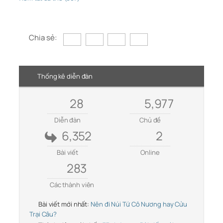
Chia sẻ:
Thống kê diễn đàn
28
5,977
Diễn đàn
Chủ đề
6,352
2
Bài viết
Online
283
Các thành viên
Bài viết mới nhất:
Nên đi Núi Tứ Cô Nương hay Cửu
Trại Câu?