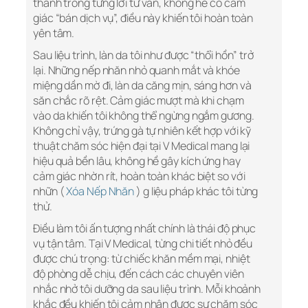
thành trong từng lời tư vấn, không hề có cảm
giác “bán dịch vụ”, điều này khiến tôi hoàn toàn
yên tâm.
Sau liệu trình, làn da tôi như được “thổi hồn” trở
lại. Những nếp nhăn nhỏ quanh mắt và khóe
miệng dần mờ đi, làn da căng mịn, sáng hơn và
săn chắc rõ rệt. Cảm giác mượt mà khi chạm
vào da khiến tôi không thể ngừng ngắm gương.
Không chỉ vậy, trứng gà tự nhiên kết hợp với kỹ
thuật chăm sóc hiện đại tại V Medical mang lại
hiệu quả bền lâu, không hề gây kích ứng hay
cảm giác nhờn rít, hoàn toàn khác biệt so với
nhữn (
Xóa Nếp Nhăn
) g liệu pháp khác tôi từng
thử.
Điều làm tôi ấn tượng nhất chính là thái độ phục
vụ tận tâm. Tại V Medical, từng chi tiết nhỏ đều
được chú trọng: từ chiếc khăn mềm mại, nhiệt
độ phòng dễ chịu, đến cách các chuyên viên
nhắc nhở tôi dưỡng da sau liệu trình. Mỗi khoảnh
khắc đều khiến tôi cảm nhận được sự chăm sóc