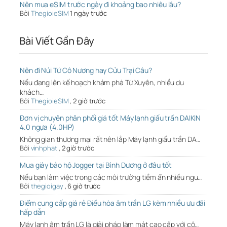
Nên mua eSIM trước ngày đi khoảng bao nhiêu lâu?
Bởi
ThegioieSIM
1 ngày trước
Bài Viết Gần Đây
Nên đi Núi Tứ Cô Nương hay Cửu Trại Câu?
Nếu đang lên kế hoạch khám phá Tứ Xuyên, nhiều du
khách…
Bởi
ThegioieSIM
,
2 giờ trước
Đơn vị chuyên phân phối giá tốt Máy lạnh giấu trần DAIKIN
4.0 ngựa (4.0HP)
Không gian thương mại rất nên lắp Máy lạnh giấu trần DA…
Bởi
vinhphat
,
2 giờ trước
Mua giày bảo hộ Jogger tại Bình Dương ở đâu tốt
Nếu bạn làm việc trong các môi trường tiềm ẩn nhiều ngu…
Bởi
thegioigay
,
6 giờ trước
Điểm cung cấp giá rẻ Điều hòa âm trần LG kèm nhiều ưu đãi
hấp dẫn
Máy lạnh âm trần LG là giải pháp làm mát cao cấp với cô…