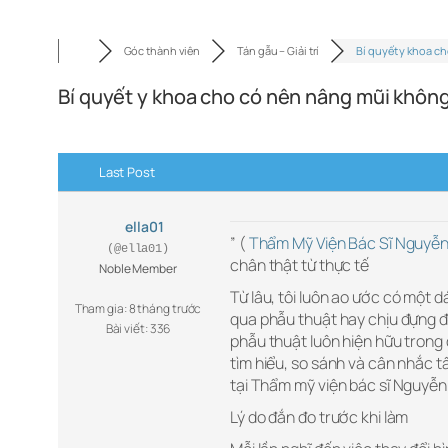
Góc thành viên
Tán gẫu – Giải trí
Bí quyết y khoa c
Bí quyết y khoa cho có nên nâng mũi khôn
Last Post
ella01
” (
Thẩm Mỹ Viện Bác Sĩ Nguyễn
(@ella01)
chân thật từ thực tế
Noble Member
Từ lâu, tôi luôn ao ước có một 
Tham gia: 8 tháng trước
qua phẫu thuật hay chịu đựng đ
Bài viết: 336
phẫu thuật luôn hiện hữu trong 
tìm hiểu, so sánh và cân nhắc t
tại Thẩm mỹ viện bác sĩ Nguyễn
Lý do đắn đo trước khi làm