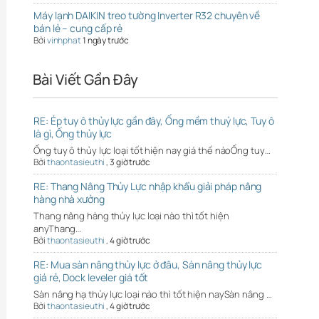
Máy lạnh DAIKIN treo tường Inverter R32 chuyên về
bán lẻ – cung cấp rẻ
Bởi
vinhphat
1 ngày trước
Bài Viết Gần Đây
RE: Ép tuy ô thủy lực gần đây, Ống mềm thuỷ lực, Tuy ô
là gì, Ống thủy lực
Ống tuy ô thủy lực loại tốt hiện nay giá thế nàoỐng tuy…
Bởi
thaontasieuthi
,
3 giờ trước
RE: Thang Nâng Thủy Lực nhập khẩu giải pháp nâng
hàng nhà xưởng
Thang nâng hàng thủy lực loại nào thì tốt hiện
anyThang…
Bởi
thaontasieuthi
,
4 giờ trước
RE: Mua sàn nâng thủy lực ở đâu, Sàn nâng thủy lực
giá rẻ, Dock leveler giá tốt
Sàn nâng hạ thủy lực loại nào thì tốt hiện naySàn nâng …
Bởi
thaontasieuthi
,
4 giờ trước