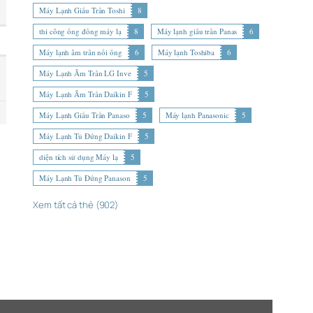
Máy Lạnh Giấu Trần Toshi
8
thi công ống đồng máy lạ
8
Máy lạnh giấu trần Panas
6
Máy lạnh âm trần nối ống
6
Máy lạnh Toshiba
6
Máy Lạnh Âm Trần LG Inve
5
Máy Lạnh Âm Trần Daikin F
5
Máy Lạnh Giấu Trần Panaso
5
Máy lạnh Panasonic
5
Máy Lạnh Tủ Đứng Daikin F
5
diện tích sử dụng Máy lạ
5
Máy Lạnh Tủ Đứng Panason
5
Xem tất cả thẻ (902)