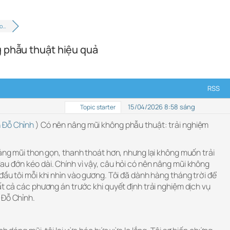
ho…
g phẫu thuật hiệu quả
RSS
15/04/2026 8:58 sáng
Topic starter
 Đỗ Chỉnh
) Có nên nâng mũi không phẫu thuật: trải nghiệm
dáng mũi thon gọn, thanh thoát hơn, nhưng lại không muốn trải
au đớn kéo dài. Chính vì vậy, câu hỏi có nên nâng mũi không
đầu tôi mỗi khi nhìn vào gương. Tôi đã dành hàng tháng trời để
ất cả các phương án trước khi quyết định trải nghiệm dịch vụ
 Đỗ Chỉnh.