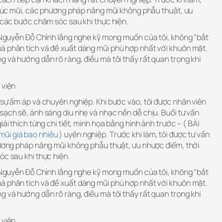
 trúc mũi, các phương pháp nâng mũi không phẫu thuật, ưu
à các bước chăm sóc sau khi thực hiện.
ĩ Nguyễn Đỗ Chỉnh lắng nghe kỹ mong muốn của tôi, không “bắt
à phân tích và đề xuất dáng mũi phù hợp nhất với khuôn mặt.
g và hướng dẫn rõ ràng, điều mà tôi thấy rất quan trọng khi
 viện
 sự ấm áp và chuyên nghiệp. Khi bước vào, tôi được nhân viên
sạch sẽ, ánh sáng dịu nhẹ và nhạc nền dễ chịu. Buổi tư vấn
iải thích từng chi tiết, minh họa bằng hình ảnh trước – ( BÀI
mũi giá bao nhiêu
) uyên nghiệp. Trước khi làm, tôi được tư vấn
phương pháp nâng mũi không phẫu thuật, ưu nhược điểm, thời
óc sau khi thực hiện.
ĩ Nguyễn Đỗ Chỉnh lắng nghe kỹ mong muốn của tôi, không “bắt
à phân tích và đề xuất dáng mũi phù hợp nhất với khuôn mặt.
g và hướng dẫn rõ ràng, điều mà tôi thấy rất quan trọng khi
 viện