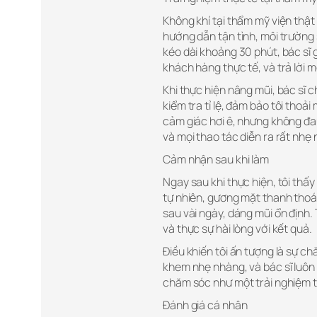
Không khí tại thẩm mỹ viện thật
hướng dẫn tận tình, môi trường 
kéo dài khoảng 30 phút, bác sĩ g
khách hàng thực tế, và trả lời
Khi thực hiện nâng mũi, bác sĩ ch
kiểm tra tỉ lệ, đảm bảo tôi thoả
cảm giác hơi ê, nhưng không đau
và mọi thao tác diễn ra rất nhẹ
Cảm nhận sau khi làm
Ngay sau khi thực hiện, tôi thấy
tự nhiên, gương mặt thanh thoá
sau vài ngày, dáng mũi ổn định. 
và thực sự hài lòng với kết quả.
Điều khiến tôi ấn tượng là sự ch
khem nhẹ nhàng, và bác sĩ luôn 
chăm sóc như một trải nghiệm t
Đánh giá cá nhân