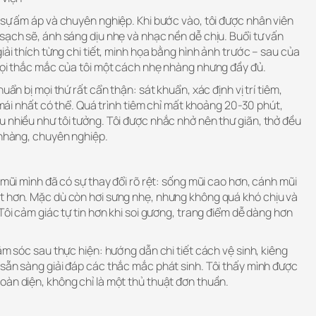
 sự ấm áp và chuyên nghiệp. Khi bước vào, tôi được nhân viên
sạch sẽ, ánh sáng dịu nhẹ và nhạc nền dễ chịu. Buổi tư vấn
iải thích từng chi tiết, minh họa bằng hình ảnh trước – sau của
 mọi thắc mắc của tôi một cách nhẹ nhàng nhưng đầy đủ.
uẩn bị mọi thứ rất cẩn thận: sát khuẩn, xác định vị trí tiêm,
i mái nhất có thể. Quá trình tiêm chỉ mất khoảng 20-30 phút,
 nhiều như tôi tưởng. Tôi được nhắc nhở nên thư giãn, thở đều
 nhàng, chuyên nghiệp.
 mũi mình đã có sự thay đổi rõ rệt: sống mũi cao hơn, cánh mũi
t hơn. Mặc dù còn hơi sưng nhẹ, nhưng không quá khó chịu và
Tôi cảm giác tự tin hơn khi soi gương, trang điểm dễ dàng hơn
ăm sóc sau thực hiện: hướng dẫn chi tiết cách vệ sinh, kiêng
sẵn sàng giải đáp các thắc mắc phát sinh. Tôi thấy mình được
oàn diện, không chỉ là một thủ thuật đơn thuần.