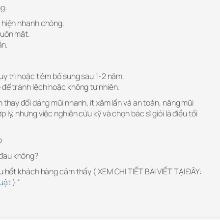
ng:
c hiện nhanh chóng.
huôn mặt.
ắn.
uy trì hoặc tiêm bổ sung sau 1-2 năm.
 để tránh lệch hoặc không tự nhiên.
n thay đổi dáng mũi nhanh, ít xâm lấn và an toàn, nâng mũi
 lý, nhưng việc nghiên cứu kỹ và chọn bác sĩ giỏi là điều tối
p
 đau không?
ầu hết khách hàng cảm thấy ( XEM CHI TIẾT BÀI VIẾT TẠI ĐÂY:
uật
) “