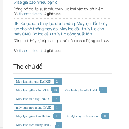
wise giá bao nhiêu bạn ơi
Đồng hồ đo áp suất dầu thủy lực loại nào thì tốt hiện …
Bởi
thaontasieuthi
,
4 giờ trước
RE: Xe lọc dầu thủy lực chính hãng, Máy lọc dầu thủy
lực cho hệ thống máy ép, Máy lọc dầu thủy lực cho
máy CNC, Bộ lọc dầu thủy lực công suất lớn
Động cơ thủy lực áp cao giá thế nào bạn ơiĐộng cơ thủy
…
Bởi
thaontasieuthi
,
4 giờ trước
Thẻ chủ đề
Máy lạnh âm trần DAIKIN
24
Máy lạnh giấu trần nối ố
18
Máy lạnh giấu trần Daiki
18
Máy lạnh tủ đứng Daikin
15
máy lạnh treo tường DAIK
14
Máy lạnh giấu trần Daikin
11
lắp đặt máy lạnh âm trần
10
Máy lạnh treo tường DAIKI
9