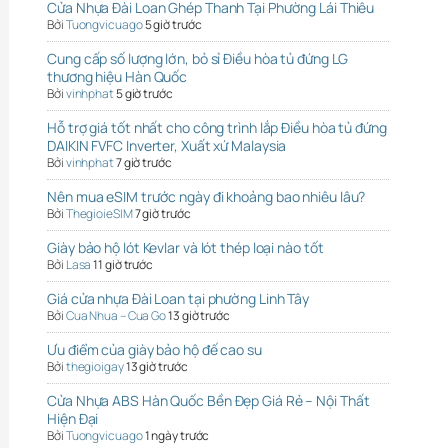
Cửa Nhựa Đài Loan Ghép Thanh Tại Phường Lái Thiêu
Bởi
Tuongvicuago
5 giờ trước
Cung cấp số lượng lớn, bỏ sỉ Điều hòa tủ đứng LG
thương hiệu Hàn Quốc
Bởi
vinhphat
5 giờ trước
Hỗ trợ giá tốt nhất cho công trình lắp Điều hòa tủ đứng
DAIKIN FVFC Inverter, Xuất xứ Malaysia
Bởi
vinhphat
7 giờ trước
Nên mua eSIM trước ngày đi khoảng bao nhiêu lâu?
Bởi
ThegioieSIM
7 giờ trước
Giày bảo hộ lót Kevlar và lót thép loại nào tốt
Bởi
Lasa
11 giờ trước
Giá cửa nhựa Đài Loan tại phường Linh Tây
Bởi
Cua Nhua – Cua Go
13 giờ trước
Ưu điểm của giày bảo hộ đế cao su
Bởi
thegioigay
13 giờ trước
Cửa Nhựa ABS Hàn Quốc Bền Đẹp Giá Rẻ – Nội Thất
Hiện Đại
Bởi
Tuongvicuago
1 ngày trước