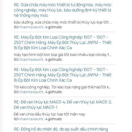
RE: Sửa chữa máy móc thiết bị tự động hóa, máy móc
công nghiệp, máy thủy lực, bảo dưỡng định kỳ thiết bị
hệ thống máy móc
bảo dưỡng, sửa chữa máy móc thiết bị thủy lực loại tốt …
Bởi
thaontasieuthi
,
4 giờ trước
RE: Máy Ép Bột Kim Loại Công Nghiệp 100T – 150T –
250T Chính Hãng, Máy Ép Bột Thủy Lực JWFM – Thiết
Bị Ép Bột Kim Loại Chính Xác Ca
máy tạo hình bột kim loại giá tốt bao nhiêu bạn ơimáy t…
Bởi
thaontasieuthi
,
4 giờ trước
RE: Máy Ép Bột Kim Loại Công Nghiệp 100T – 150T –
250T Chính Hãng, Máy Ép Bột Thủy Lực JWFM – Thiết
Bị Ép Bột Kim Loại Chính Xác Ca
Tời kéo công nghiệp, Tới kéo loại nặng giá thế nàoTời k…
Bởi
thaontasieuthi
,
4 giờ trước
RE: Đế van thủy lực MA03-4, Đế van thủy lực MA03-2,
Đế van thủy lực MA03-1
Đế van chia dầu thủy lực loại tốt hiện nay
Bởi
thaontasieuthi
,
4 giờ trước
RE: Đồng hồ đo nhiệt độ, đo áp suất dầu chính hãng