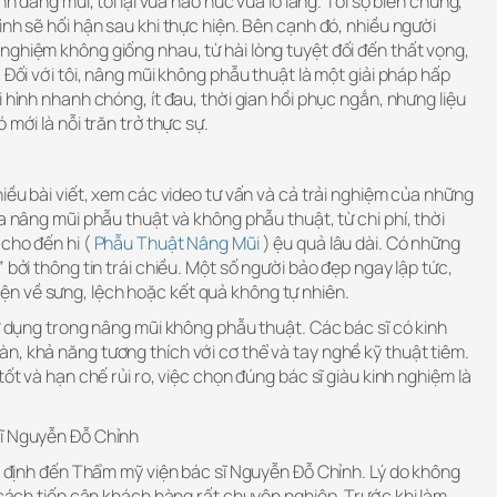
nh dáng mũi, tôi lại vừa háo hức vừa lo lắng. Tôi sợ biến chứng,
ình sẽ hối hận sau khi thực hiện. Bên cạnh đó, nhiều người
nghiệm không giống nhau, từ hài lòng tuyệt đối đến thất vọng,
 Đối với tôi, nâng mũi không phẫu thuật là một giải pháp hấp
 hình nhanh chóng, ít đau, thời gian hồi phục ngắn, nhưng liệu
 mới là nỗi trăn trở thực sự.
hiều bài viết, xem các video tư vấn và cả trải nghiệm của những
a nâng mũi phẫu thuật và không phẫu thuật, từ chi phí, thời
 cho đến hi (
Phẫu Thuật Nâng Mũi
) ệu quả lâu dài. Có những
 bởi thông tin trái chiều. Một số người bảo đẹp ngay lập tức,
n về sưng, lệch hoặc kết quả không tự nhiên.
sử dụng trong nâng mũi không phẫu thuật. Các bác sĩ có kinh
n, khả năng tương thích với cơ thể và tay nghề kỹ thuật tiêm.
tốt và hạn chế rủi ro, việc chọn đúng bác sĩ giàu kinh nghiệm là
sĩ Nguyễn Đỗ Chỉnh
ết định đến Thẩm mỹ viện bác sĩ Nguyễn Đỗ Chỉnh. Lý do không
ì cách tiếp cận khách hàng rất chuyên nghiệp. Trước khi làm,