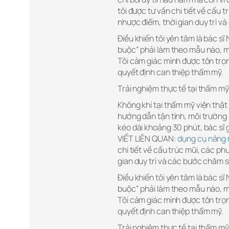
tôi được tư vấn chi tiết về cấu
nhược điểm, thời gian duy trì v
Điều khiến tôi yên tâm là bác s
buộc” phải làm theo mẫu nào, m
Tôi cảm giác mình được tôn trọn
quyết định can thiệp thẩm mỹ.
Trải nghiệm thực tế tại thẩm mỹ
Không khí tại thẩm mỹ viện thật
hướng dẫn tận tình, môi trường 
kéo dài khoảng 30 phút, bác sĩ g
VIẾT LIÊN QUAN:
dụng cụ nâng 
chi tiết về cấu trúc mũi, các 
gian duy trì và các bước chăm s
Điều khiến tôi yên tâm là bác s
buộc” phải làm theo mẫu nào, m
Tôi cảm giác mình được tôn trọn
quyết định can thiệp thẩm mỹ.
Trải nghiệm thực tế tại thẩm mỹ