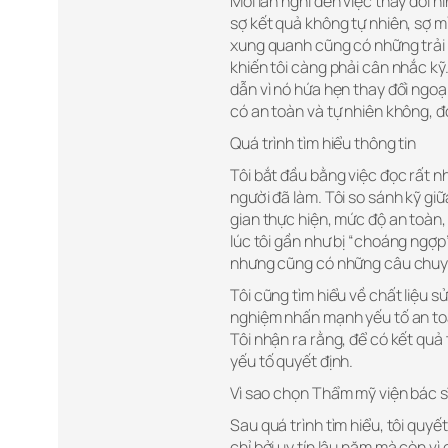
Mỗi lần nghĩ đến việc thay đổi hì
sợ kết quả không tự nhiên, sợ m
xung quanh cũng có những trải 
khiến tôi càng phải cân nhắc kỹ.
dẫn vì nó hứa hẹn thay đổi ngoại
có an toàn và tự nhiên không, đó
Quá trình tìm hiểu thông tin
Tôi bắt đầu bằng việc đọc rất n
người đã làm. Tôi so sánh kỹ giữ
gian thực hiện, mức độ an toàn,
lúc tôi gần như bị “choáng ngợp”
nhưng cũng có những câu chuyệ
Tôi cũng tìm hiểu về chất liệu 
nghiệm nhấn mạnh yếu tố an toà
Tôi nhận ra rằng, để có kết quả 
yếu tố quyết định.
Vì sao chọn Thẩm mỹ viện bác 
Sau quá trình tìm hiểu, tôi quy
chỉ bởi uy tín lâu năm mà còn v