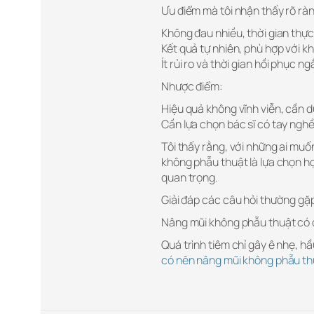
Ưu điểm mà tôi nhận thấy rõ rà
Không đau nhiều, thời gian thự
Kết quả tự nhiên, phù hợp với k
Ít rủi ro và thời gian hồi phục ng
Nhược điểm:
Hiệu quả không vĩnh viễn, cần d
Cần lựa chọn bác sĩ có tay nghề
Tôi thấy rằng, với những ai muố
không phẫu thuật là lựa chọn hợp
quan trọng.
Giải đáp các câu hỏi thường gặ
Nâng mũi không phẫu thuật có
Quá trình tiêm chỉ gây ê nhẹ, h
có nên nâng mũi không phẫu th