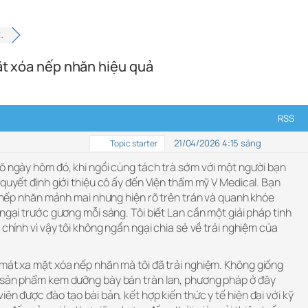
 …
ặt xóa nếp nhăn hiệu quả
RSS
21/04/2026 4:15 sáng
Topic starter
rõ ngày hôm đó, khi ngồi cùng tách trà sớm với một người bạn
 quyết định giới thiệu cô ấy đến Viện thẩm mỹ V Medical. Bạn
ng nếp nhăn mảnh mai nhưng hiện rõ trên trán và quanh khóe
 ngại trước gương mỗi sáng. Tôi biết Lan cần một giải pháp tinh
 chính vì vậy tôi không ngần ngại chia sẻ về trải nghiệm của
 mát xa mặt xóa nếp nhăn mà tôi đã trải nghiệm. Không giống
c sản phẩm kem dưỡng bày bán tràn lan, phương pháp ở đây
ên được đào tạo bài bản, kết hợp kiến thức y tế hiện đại với kỹ