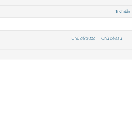
Trích dẫn
Chủ đề trước
Chủ đề sau