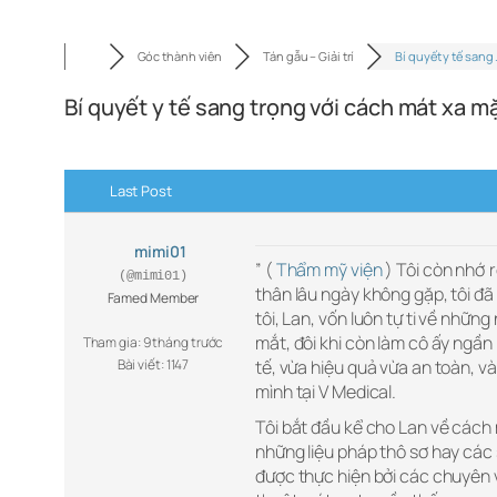
Góc thành viên
Tán gẫu – Giải trí
Bí quyết y tế sang
Bí quyết y tế sang trọng với cách mát xa m
Last Post
mimi01
” (
Thẩm mỹ viện
) Tôi còn nhớ 
(@mimi01)
thân lâu ngày không gặp, tôi đã
Famed Member
tôi, Lan, vốn luôn tự ti về nhữ
mắt, đôi khi còn làm cô ấy ngần
Tham gia: 9 tháng trước
Bài viết: 1147
tế, vừa hiệu quả vừa an toàn, và
mình tại V Medical.
Tôi bắt đầu kể cho Lan về cách
những liệu pháp thô sơ hay cá
được thực hiện bởi các chuyên vi