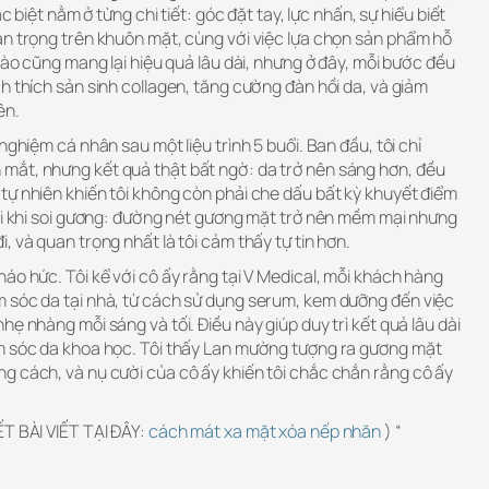
ác biệt nằm ở từng chi tiết: góc đặt tay, lực nhấn, sự hiểu biết
an trọng trên khuôn mặt, cùng với việc lựa chọn sản phẩm hỗ
 nào cũng mang lại hiệu quả lâu dài, nhưng ở đây, mỗi bước đều
h thích sản sinh collagen, tăng cường đàn hồi da, và giảm
ên.
nghiệm cá nhân sau một liệu trình 5 buổi. Ban đầu, tôi chỉ
mắt, nhưng kết quả thật bất ngờ: da trở nên sáng hơn, đều
tự nhiên khiến tôi không còn phải che dấu bất kỳ khuyết điểm
mỗi khi soi gương: đường nét gương mặt trở nên mềm mại nhưng
, và quan trọng nhất là tôi cảm thấy tự tin hơn.
áo hức. Tôi kể với cô ấy rằng tại V Medical, mỗi khách hàng
 sóc da tại nhà, từ cách sử dụng serum, kem dưỡng đến việc
ẹ nhàng mỗi sáng và tối. Điều này giúp duy trì kết quả lâu dài
m sóc da khoa học. Tôi thấy Lan mường tượng ra gương mặt
g cách, và nụ cười của cô ấy khiến tôi chắc chắn rằng cô ấy
ẾT BÀI VIẾT TẠI ĐÂY:
cách mát xa mặt xóa nếp nhăn
) “