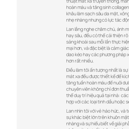
thuật mát xa truyền thống, man
hoàn máu và tăng sinh collagen 
khâu làm sạch sâu da mặt, xông
nhẹ nhàng nhưng có lực tác độ
Lan lắng nghe chăm chú, ánh mắ
hay sâu, đều có thể cải thiện rõ
sảng khoái sau mỗi lần thực hiện
mại hơn, và đặc biệt là cảm giá
dao kéo hay các phương pháp xâm
hơn rất nhiều.
Điều làm tôi ấn tượng nhất là sự
mát xa đều được thiết kế để kíc
tăng tuần hoàn máu để nuôi dưỡn
chuyên viên không chỉ đơn thuầ
thể duy trì hiệu quả tại nhà: c
hợp với các loại tinh dầu hoặc 
Lan nhìn tôi với vẻ háo hức, và 
sự khác biệt lớn trên khuôn mặt.
nhàng và sự hiểu biết về giải 