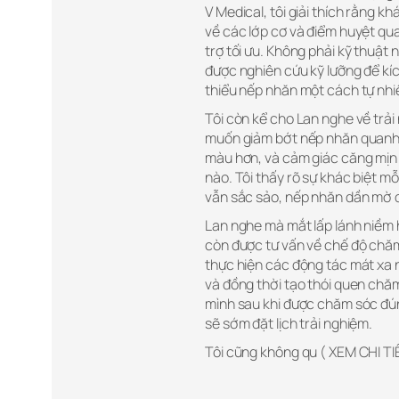
V Medical, tôi giải thích rằng kh
về các lớp cơ và điểm huyệt qu
trợ tối ưu. Không phải kỹ thuật
được nghiên cứu kỹ lưỡng để kíc
thiểu nếp nhăn một cách tự nhi
Tôi còn kể cho Lan nghe về trải 
muốn giảm bớt nếp nhăn quanh 
màu hơn, và cảm giác căng mịn 
nào. Tôi thấy rõ sự khác biệt 
vẫn sắc sảo, nếp nhăn dần mờ đi
Lan nghe mà mắt lấp lánh niềm h
còn được tư vấn về chế độ chăm
thực hiện các động tác mát xa nh
và đồng thời tạo thói quen chă
mình sau khi được chăm sóc đún
sẽ sớm đặt lịch trải nghiệm.
Tôi cũng không qu ( XEM CHI TI