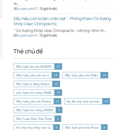
th…
Bởi
uyenuyen01
,
10 giờ trước
Dấu hiệu con bị bàn chân bẹt – Phòng Khám Cơ Xương
Khớp Usac Chiropractic
" Cơ Xương Khớp Usac Chiropractic <strong>Nhìn th…
Bởi
uyenuyen01
,
10 giờ trước
Thẻ chủ đề
Máy lạnh âm trần DAIKIN
24
Máy lạnh giấu trần nối ố
18
Máy lạnh giấu trần Daiki
18
Máy lạnh tủ đứng Daikin
15
máy lạnh treo tường DAIK
14
Máy lạnh giấu trần Daikin
11
lắp đặt máy lạnh âm trần
10
Máy lạnh treo tường DAIKI
9
Máy Lạnh Giấu Trần Toshi
8
thi công ống đồng máy lạ
8
Máy lạnh giấu trần Panas
6