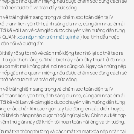
y nếp gấp nhỏ quanh miệng, nếu được chăm sóc đúng cách sẽ
 trở nên tươi trẻ và tràn đầy sức sống.
về trải nghiệm sang trọng và chăm sóc toàn diện tại V
kế thanh lịch, yên tĩnh, ánh sáng dịu nhẹ, cùng âm nhạc êm ái
. Tôi kể với Lan về cảm giác được chuyên viên hướng dẫn từng
IÊN QUAN:
xóa nếp nhăn trên mặt tại nhà
) loại tinh dầu hoặc
 đàn hồi và dưỡng ẩm.
tôi thấy rõ sự tò mò về cách mỗi động tác nhỏ lại có thể tạo ra
 Tôi giải thích rằng sự khác biệt này nằm ở kỹ thuật, ở độ nhịp
phẫu cơ mặt mà không phải nơi nào cũng có. Ngay cả những nếp
y nếp gấp nhỏ quanh miệng, nếu được chăm sóc đúng cách sẽ
 trở nên tươi trẻ và tràn đầy sức sống.
về trải nghiệm sang trọng và chăm sóc toàn diện tại V
kế thanh lịch, yên tĩnh, ánh sáng dịu nhẹ, cùng âm nhạc êm ái
. Tôi kể với Lan về cảm giác được chuyên viên hướng dẫn từng
ưng chắc chắn khi các ngón tay tác động lên các điểm huyệt,
ỗi khách hàng nhận được từ đội ngũ tại đây. Chính sự kết hợp
iệm thư giãn này đã khiến tôi hoàn toàn hài lòng và tin tưởng.
 giữa mát xa thông thường và cách mát xa mặt xóa nếp nhăn tại