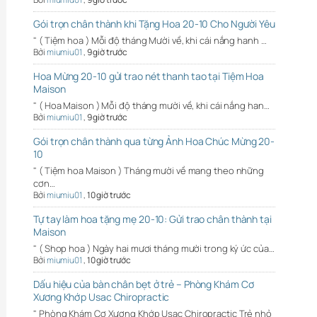
Gói trọn chân thành khi Tặng Hoa 20-10 Cho Người Yêu
" ( Tiệm hoa ) Mỗi độ tháng Mười về, khi cái nắng hanh …
Bởi
miumiu01
,
9 giờ trước
Hoa Mừng 20-10 gửi trao nét thanh tao tại Tiệm Hoa
Maison
" ( Hoa Maison ) Mỗi độ tháng mười về, khi cái nắng han…
Bởi
miumiu01
,
9 giờ trước
Gói trọn chân thành qua từng Ảnh Hoa Chúc Mừng 20-
10
" ( Tiệm hoa Maison ) Tháng mười về mang theo những
cơn…
Bởi
miumiu01
,
10 giờ trước
Tự tay làm hoa tặng mẹ 20-10: Gửi trao chân thành tại
Maison
" ( Shop hoa ) Ngày hai mươi tháng mười trong ký ức của…
Bởi
miumiu01
,
10 giờ trước
Dấu hiệu của bàn chân bẹt ở trẻ – Phòng Khám Cơ
Xương Khớp Usac Chiropractic
" Phòng Khám Cơ Xương Khớp Usac Chiropractic Trẻ nhỏ