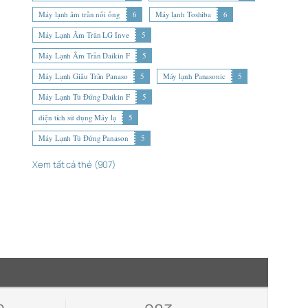
Máy lạnh âm trần nối ống
6
Máy lạnh Toshiba
6
Máy Lạnh Âm Trần LG Inve
5
Máy Lạnh Âm Trần Daikin F
5
Máy Lạnh Giấu Trần Panaso
5
Máy lạnh Panasonic
5
Máy Lạnh Tủ Đứng Daikin F
5
diện tích sử dụng Máy lạ
5
Máy Lạnh Tủ Đứng Panason
5
Xem tất cả thẻ (907)