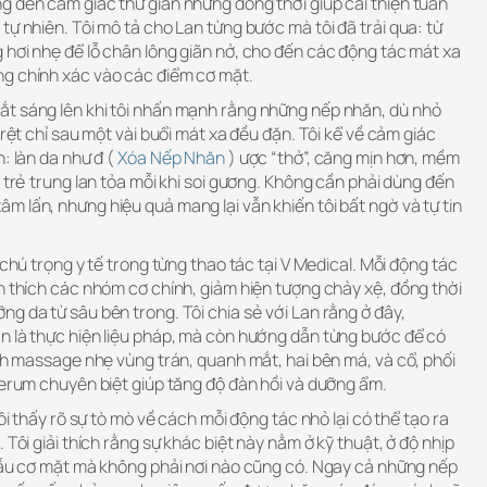
g đến cảm giác thư giãn nhưng đồng thời giúp cải thiện tuần
tự nhiên. Tôi mô tả cho Lan từng bước mà tôi đã trải qua: từ
 hơi nhẹ để lỗ chân lông giãn nở, cho đến các động tác mát xa
ng chính xác vào các điểm cơ mặt.
t sáng lên khi tôi nhấn mạnh rằng những nếp nhăn, dù nhỏ
 rệt chỉ sau một vài buổi mát xa đều đặn. Tôi kể về cảm giác
: làn da như đ (
Xóa Nếp Nhăn
) ược “thở”, căng mịn hơn, mềm
c trẻ trung lan tỏa mỗi khi soi gương. Không cần phải dùng đến
 lấn, nhưng hiệu quả mang lại vẫn khiến tôi bất ngờ và tự tin
 chú trọng y tế trong từng thao tác tại V Medical. Mỗi động tác
h thích các nhóm cơ chính, giảm hiện tượng chảy xệ, đồng thời
g da từ sâu bên trong. Tôi chia sẻ với Lan rằng ở đây,
n là thực hiện liệu pháp, mà còn hướng dẫn từng bước để có
ách massage nhẹ vùng trán, quanh mắt, hai bên má, và cổ, phối
serum chuyên biệt giúp tăng độ đàn hồi và dưỡng ẩm.
tôi thấy rõ sự tò mò về cách mỗi động tác nhỏ lại có thể tạo ra
 Tôi giải thích rằng sự khác biệt này nằm ở kỹ thuật, ở độ nhịp
phẫu cơ mặt mà không phải nơi nào cũng có. Ngay cả những nếp