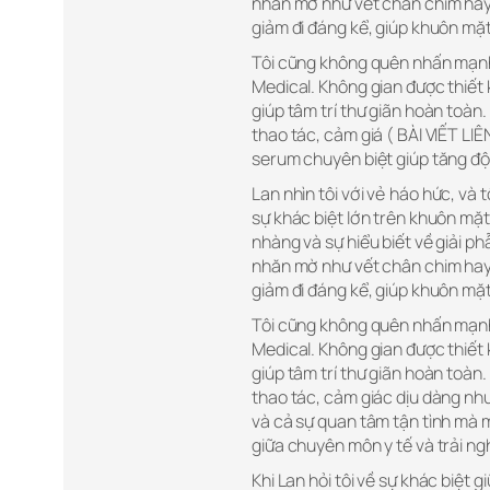
nhăn mờ như vết chân chim ha
giảm đi đáng kể, giúp khuôn mặt
Tôi cũng không quên nhấn mạnh 
Medical. Không gian được thiết 
giúp tâm trí thư giãn hoàn toàn
thao tác, cảm giá ( BÀI VIẾT L
serum chuyên biệt giúp tăng độ
Lan nhìn tôi với vẻ háo hức, và 
sự khác biệt lớn trên khuôn mặt.
nhàng và sự hiểu biết về giải 
nhăn mờ như vết chân chim ha
giảm đi đáng kể, giúp khuôn mặt
Tôi cũng không quên nhấn mạnh 
Medical. Không gian được thiết 
giúp tâm trí thư giãn hoàn toàn
thao tác, cảm giác dịu dàng nh
và cả sự quan tâm tận tình mà m
giữa chuyên môn y tế và trải ngh
Khi Lan hỏi tôi về sự khác biệt