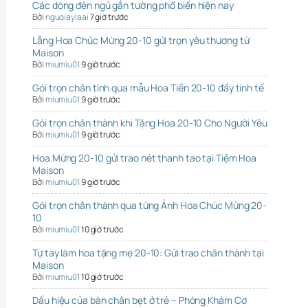
Các dòng đèn ngủ gắn tường phổ biến hiện nay
Bởi
nguoiaylaai
7 giờ trước
Lẵng Hoa Chúc Mừng 20-10 gửi trọn yêu thương từ
Maison
Bởi
miumiu01
9 giờ trước
Gói trọn chân tình qua mẫu Hoa Tiền 20-10 đầy tinh tế
Bởi
miumiu01
9 giờ trước
Gói trọn chân thành khi Tặng Hoa 20-10 Cho Người Yêu
Bởi
miumiu01
9 giờ trước
Hoa Mừng 20-10 gửi trao nét thanh tao tại Tiệm Hoa
Maison
Bởi
miumiu01
9 giờ trước
Gói trọn chân thành qua từng Ảnh Hoa Chúc Mừng 20-
10
Bởi
miumiu01
10 giờ trước
Tự tay làm hoa tặng mẹ 20-10: Gửi trao chân thành tại
Maison
Bởi
miumiu01
10 giờ trước
Dấu hiệu của bàn chân bẹt ở trẻ – Phòng Khám Cơ