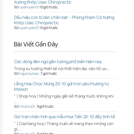
Xương Khớp Usac Chiropractic
Bởi
uyenuyen01
10 giờ trước
Dấu hiệu con bị bàn chân bẹt – Phòng Khám Cơ Xương
Khớp Usac Chiropractic
Bởi
uyenuyen01
10 giờ trước
Bài Viết Gần Đây
Các dòng đèn ngủ gắn tường phổ biến hiện nay
Trong xu hướng thiết kế nội thất hiện đại, việc tối ưu …
Bởi
nguoiaylaai
,
7 giờ trước
Lẵng Hoa Chúc Mừng 20-10 gửi trọn yêu thương từ
Maison
" ( Shop hoa ) Những ngày gần kề tháng mười, không khí
…
Bởi
miumiu01
,
9 giờ trước
Gói trọn chân tình qua mẫu Hoa Tiền 20-10 đầy tinh tế
" ( Cửa hàng hoa ) Tháng mười về mang theo những cơn
gi…
Bởi
miumiu01
,
9 giờ trước