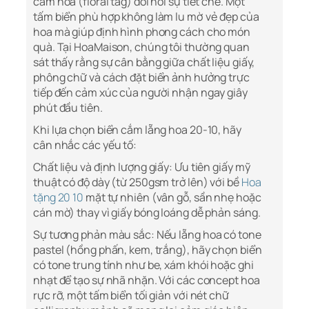
cắm hoa (floral tag) đòi hỏi sự tiết chế. Một
tấm biển phù hợp không làm lu mờ vẻ đẹp của
hoa mà giúp định hình phong cách cho món
quà. Tại HoaMaison, chúng tôi thường quan
sát thấy rằng sự cân bằng giữa chất liệu giấy,
phông chữ và cách đặt biển ảnh hưởng trực
tiếp đến cảm xúc của người nhận ngay giây
phút đầu tiên.
Khi lựa chọn biển cắm lẵng hoa 20-10, hãy
cân nhắc các yếu tố:
Chất liệu và định lượng giấy: Ưu tiên giấy mỹ
thuật có độ dày (từ 250gsm trở lên) với bề
Hoa
tặng 20 10
mặt tự nhiên (vân gỗ, sần nhẹ hoặc
cán mờ) thay vì giấy bóng loáng dễ phản sáng.
Sự tương phản màu sắc: Nếu lẵng hoa có tone
pastel (hồng phấn, kem, trắng), hãy chọn biển
có tone trung tính như be, xám khói hoặc ghi
nhạt để tạo sự nhã nhặn. Với các concept hoa
rực rỡ, một tấm biển tối giản với nét chữ