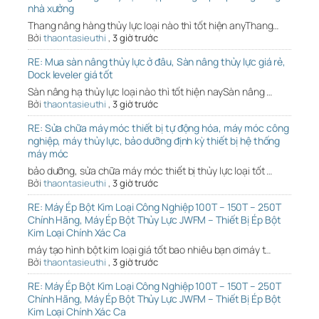
nhà xưởng
Thang nâng hàng thủy lực loại nào thì tốt hiện anyThang…
Bởi
thaontasieuthi
,
3 giờ trước
RE: Mua sàn nâng thủy lực ở đâu, Sàn nâng thủy lực giá rẻ,
Dock leveler giá tốt
Sàn nâng hạ thủy lực loại nào thì tốt hiện naySàn nâng …
Bởi
thaontasieuthi
,
3 giờ trước
RE: Sửa chữa máy móc thiết bị tự động hóa, máy móc công
nghiệp, máy thủy lực, bảo dưỡng định kỳ thiết bị hệ thống
máy móc
bảo dưỡng, sửa chữa máy móc thiết bị thủy lực loại tốt …
Bởi
thaontasieuthi
,
3 giờ trước
RE: Máy Ép Bột Kim Loại Công Nghiệp 100T – 150T – 250T
Chính Hãng, Máy Ép Bột Thủy Lực JWFM – Thiết Bị Ép Bột
Kim Loại Chính Xác Ca
máy tạo hình bột kim loại giá tốt bao nhiêu bạn ơimáy t…
Bởi
thaontasieuthi
,
3 giờ trước
RE: Máy Ép Bột Kim Loại Công Nghiệp 100T – 150T – 250T
Chính Hãng, Máy Ép Bột Thủy Lực JWFM – Thiết Bị Ép Bột
Kim Loại Chính Xác Ca