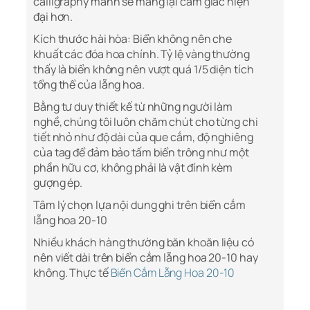
calligraphy mảnh sẽ mang lại cảm giác hiện
đại hơn.
Kích thước hài hòa: Biển không nên che
khuất các đóa hoa chính. Tỷ lệ vàng thường
thấy là biển không nên vượt quá 1/5 diện tích
tổng thể của lẵng hoa.
Bằng tư duy thiết kế từ những người làm
nghề, chúng tôi luôn chăm chút cho từng chi
tiết nhỏ như độ dài của que cắm, độ nghiêng
của tag để đảm bảo tấm biển trông như một
phần hữu cơ, không phải là vật đính kèm
gượng ép.
Tâm lý chọn lựa nội dung ghi trên biển cắm
lẵng hoa 20-10
Nhiều khách hàng thường băn khoăn liệu có
nên viết dài trên biển cắm lẵng hoa 20-10 hay
không. Thực tế
Biển Cắm Lẵng Hoa 20-10