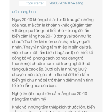
28/06/2026 11:54 sáng
Topic starter
cửa hàng hoa
Ngày 20-10 không chỉ là dịp để trao gửi những
đóa hoa, mà còn là khoảnh khắc gửi gắm tâm
ý thông qua từng chi tiết nhỏ – trong đó tấm
biển cắm lẵng hoa 20-10 đóng vai trò như “lời
chào” đầu tiên khi món quà chạm tay người
nhận. Thay vì những tấm thiệp in sẵn đại trà,
việc chọn một tấm biển (tag/card) có thiết kế
đồng bộ với phong cách bó hoa đang trở
thành một chuẩn mực mới trong nghệ thuật
tặng quà cao cấp. Dưới đây là những lưu ý
chuyên môn từ góc nhìn florist để biến tấm
biển ghi chú nhỏ bé trở thành điểm nhấn tinh
tế trên lẵng hoa của bạn.
Nghệ thuật chọn biển cắm lẵng hoa 20-10
nâng tầm thẩm mỹ
Khác với những tấm thiệp kích thước lớn, biển