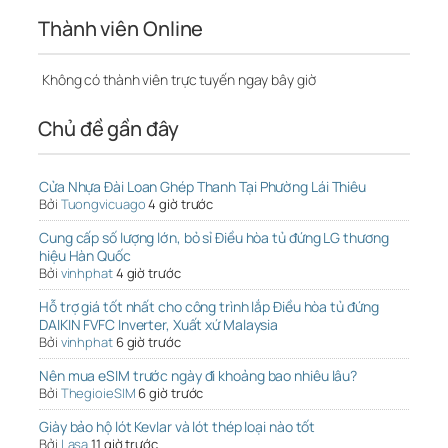
Thành viên Online
Không có thành viên trực tuyến ngay bây giờ
Chủ đề gần đây
Cửa Nhựa Đài Loan Ghép Thanh Tại Phường Lái Thiêu
Bởi
Tuongvicuago
4 giờ trước
Cung cấp số lượng lớn, bỏ sỉ Điều hòa tủ đứng LG thương
hiệu Hàn Quốc
Bởi
vinhphat
4 giờ trước
Hỗ trợ giá tốt nhất cho công trình lắp Điều hòa tủ đứng
DAIKIN FVFC Inverter, Xuất xứ Malaysia
Bởi
vinhphat
6 giờ trước
Nên mua eSIM trước ngày đi khoảng bao nhiêu lâu?
Bởi
ThegioieSIM
6 giờ trước
Giày bảo hộ lót Kevlar và lót thép loại nào tốt
Bởi
Lasa
11 giờ trước