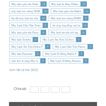
Máy lạnh giấu trần Daiki
18
Máy lạnh tủ đứng Daikin
15
máy lạnh treo tường DAIK
14
Máy lạnh giấu trần Daikin
11
lắp đặt máy lạnh âm trần
10
Máy lạnh treo tường DAIKI
9
Máy Lạnh Giấu Trần Toshi
8
thi công ống đồng máy lạ
8
Máy lạnh giấu trần Panas
6
Máy lạnh âm trần nối ống
6
Máy lạnh Toshiba
6
Máy Lạnh Âm Trần LG Inve
5
Máy Lạnh Âm Trần Daikin F
5
Máy Lạnh Giấu Trần Panaso
5
Máy lạnh Panasonic
5
Máy Lạnh Tủ Đứng Daikin F
5
diện tích sử dụng Máy lạ
5
Máy Lạnh Tủ Đứng Panason
5
Xem tất cả thẻ (902)
Chia sẻ: