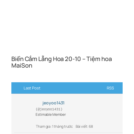
Biển Cắm Lẵng Hoa 20-10 – Tiệm hoa
MaiSon
Last Post
RSS
jeoyoo1431
(@jeoyoo1431)
Estimable Member
Tham gia: 1 tháng trước
Bài viết: 68