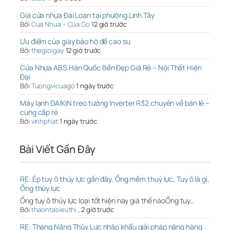
Giá cửa nhựa Đài Loan tại phường Linh Tây
Bởi
Cua Nhua – Cua Go
12 giờ trước
Ưu điểm của giày bảo hộ đế cao su
Bởi
thegioigay
12 giờ trước
Cửa Nhựa ABS Hàn Quốc Bền Đẹp Giá Rẻ – Nội Thất Hiện
Đại
Bởi
Tuongvicuago
1 ngày trước
Máy lạnh DAIKIN treo tường Inverter R32 chuyên về bán lẻ –
cung cấp rẻ
Bởi
vinhphat
1 ngày trước
Bài Viết Gần Đây
RE: Ép tuy ô thủy lực gần đây, Ống mềm thuỷ lực, Tuy ô là gì,
Ống thủy lực
Ống tuy ô thủy lực loại tốt hiện nay giá thế nàoỐng tuy…
Bởi
thaontasieuthi
,
2 giờ trước
RE: Thang Nâng Thủy Lực nhập khẩu giải pháp nâng hàng