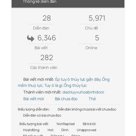
Thống kê diễn đàn
28
5,971
Diễn đàn
Chủ đề
6,346
5
Bài viết
Online
282
Các thành viên
Bài viết mới nhất:
Ép tuy ô thủy lực gần đây, Ống
mềm thuỷ lực, Tuy ô là gì, Ống thủy lực
Thành viên mới nhất:
daohuyvuhoabinhdoor
Bài viết mới
Bài chưa đọc
Thẻ
Biểu tượng diễn đàn:
Diễn đàn không chứa bài viết chưa đọc
Diễn đàn có bài chưa đọc
Biểu tượng bài viết:
Not Replied
Đã trả lời
Hoạt động
Hot
Dính
Unapproved
Đã giải quyết
Riêng tư
Đóng