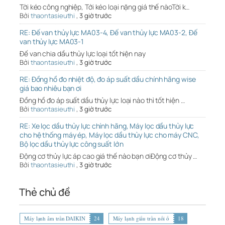
Tời kéo công nghiệp, Tới kéo loại nặng giá thế nàoTời k…
Bởi
thaontasieuthi
,
3 giờ trước
RE: Đế van thủy lực MA03-4, Đế van thủy lực MA03-2, Đế
van thủy lực MA03-1
Đế van chia dầu thủy lực loại tốt hiện nay
Bởi
thaontasieuthi
,
3 giờ trước
RE: Đồng hồ đo nhiệt độ, đo áp suất dầu chính hãng wise
giá bao nhiêu bạn ơi
Đồng hồ đo áp suất dầu thủy lực loại nào thì tốt hiện …
Bởi
thaontasieuthi
,
3 giờ trước
RE: Xe lọc dầu thủy lực chính hãng, Máy lọc dầu thủy lực
cho hệ thống máy ép, Máy lọc dầu thủy lực cho máy CNC,
Bộ lọc dầu thủy lực công suất lớn
Động cơ thủy lực áp cao giá thế nào bạn ơiĐộng cơ thủy …
Bởi
thaontasieuthi
,
3 giờ trước
Thẻ chủ đề
Máy lạnh âm trần DAIKIN
24
Máy lạnh giấu trần nối ố
18