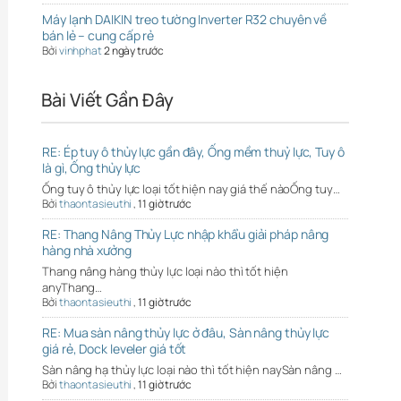
Máy lạnh DAIKIN treo tường Inverter R32 chuyên về
bán lẻ – cung cấp rẻ
Bởi
vinhphat
2 ngày trước
Bài Viết Gần Đây
RE: Ép tuy ô thủy lực gần đây, Ống mềm thuỷ lực, Tuy ô
là gì, Ống thủy lực
Ống tuy ô thủy lực loại tốt hiện nay giá thế nàoỐng tuy…
Bởi
thaontasieuthi
,
11 giờ trước
RE: Thang Nâng Thủy Lực nhập khẩu giải pháp nâng
hàng nhà xưởng
Thang nâng hàng thủy lực loại nào thì tốt hiện
anyThang…
Bởi
thaontasieuthi
,
11 giờ trước
RE: Mua sàn nâng thủy lực ở đâu, Sàn nâng thủy lực
giá rẻ, Dock leveler giá tốt
Sàn nâng hạ thủy lực loại nào thì tốt hiện naySàn nâng …
Bởi
thaontasieuthi
,
11 giờ trước