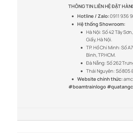
THÔNG TIN LIÊN HỆ ĐẶT HÀN
Hotline / Zalo:
0911 936 9
Hệ thống Showroom:
Hà Nội:
Số 42 Tây Sơn,
Giấy, Hà Nội.
TP. Hồ Chí Minh:
Số A7
Bình, TP.HCM.
Đà Nẵng:
Số 262 Trưn
Thái Nguyên:
Số 805 &
Website chính thức:
amc
#boamtrainlogo #quatang