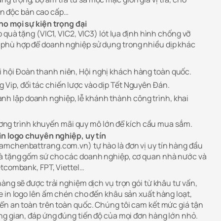
n độc bản cao cấp…
ho mọi sự kiện trọng đại
 quà tặng (VIC1, VIC2, VIC3) lót lụa định hình chống vỡ
phù hợp để doanh nghiệp sử dụng trong nhiều dịp khác
i hội Đoàn thanh niên, Hội nghị khách hàng toàn quốc.
 Vip, đối tác chiến lược vào dịp Tết Nguyên Đán.
nh lập doanh nghiệp, lễ khánh thành công trình, khai
ng trình khuyến mãi quy mô lớn để kích cầu mua sắm.
in logo chuyên nghiệp, uy tín
amchenbattrang.com.vn) tự hào là đơn vị uy tín hàng đầu
à tặng gốm sứ cho các doanh nghiệp, cơ quan nhà nước và
etcombank, FPT, Viettel…
àng sẽ được trải nghiệm dịch vụ trọn gói từ khâu tư vấn,
e in logo lên ấm chén cho đến khâu sản xuất hàng loạt,
ển an toàn trên toàn quốc. Chúng tôi cam kết mức giá tận
ng gian, đáp ứng đúng tiến độ của mọi đơn hàng lớn nhỏ.