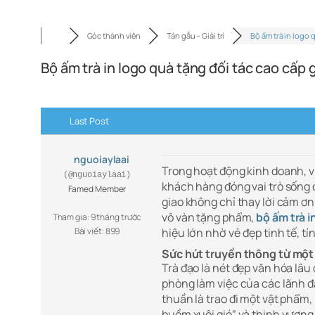
Góc thành viên
Tán gẫu – Giải trí
Bộ ấm trà in logo 
Bộ ấm trà in logo quà tặng đối tác cao cấp g
Last Post
nguoiaylaai
Trong hoạt động kinh doanh, vi
(@nguoiaylaai)
khách hàng đóng vai trò sống
Famed Member
giao không chỉ thay lời cảm ơn
vô vàn tặng phẩm,
bộ ấm trà i
Tham gia: 9 tháng trước
Bài viết: 899
hiệu lớn nhờ vẻ đẹp tinh tế, t
Sức hút truyền thông từ một 
Trà đạo là nét đẹp văn hóa lâu
phòng làm việc của các lãnh đ
thuần là trao đi một vật phẩm,
buồm xuôi gió” và thịnh vượng