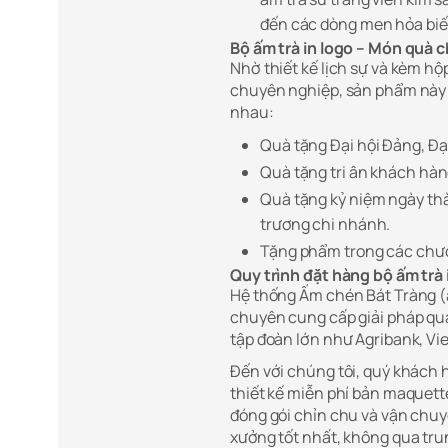
đến các dòng men hỏa biế
Bộ ấm trà in logo – Món quà c
Nhờ thiết kế lịch sự và kèm hộp
chuyên nghiệp, sản phẩm này 
nhau:
Quà tặng Đại hội Đảng, Đạ
Quà tặng tri ân khách hàng
Quà tặng kỷ niệm ngày thà
trương chi nhánh.
Tặng phẩm trong các chươ
Quy trình đặt hàng bộ ấm trà 
Hệ thống Ấm chén Bát Tràng (
chuyên cung cấp giải pháp qu
tập đoàn lớn như Agribank, Vi
Đến với chúng tôi, quý khách h
thiết kế miễn phí bản maquett
đóng gói chỉn chu và vận chuy
xưởng tốt nhất, không qua tru