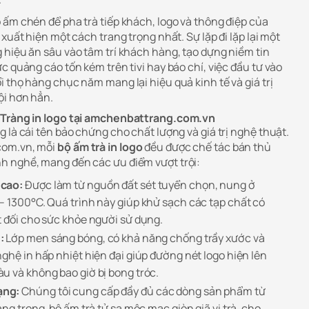
 ấm chén để pha trà tiếp khách, logo và thông điệp của
xuất hiện một cách trang trọng nhất. Sự lặp đi lặp lại một
 hiệu ăn sâu vào tâm trí khách hàng, tạo dựng niềm tin
c quảng cáo tốn kém trên tivi hay báo chí, việc đầu tư vào
 thọ hàng chục năm mang lại hiệu quả kinh tế và giá trị
ội hơn hẳn.
t Tràng in logo tại amchenbattrang.com.vn
 là cái tên bảo chứng cho chất lượng và giá trị nghệ thuật.
com.vn, mỗi
bộ ấm trà in logo
đều được chế tác bán thủ
h nghề, mang đến các ưu điểm vượt trội:
 cao:
Được làm từ nguồn đất sét tuyển chọn, nung ở
– 1300°C. Quá trình này giúp khử sạch các tạp chất có
t đối cho sức khỏe người sử dụng.
:
Lớp men sáng bóng, có khả năng chống trầy xước và
ghệ in hấp nhiệt hiện đại giúp đường nét logo hiện lên
u và không bao giờ bị bong tróc.
ạng:
Chúng tôi cung cấp đầy đủ các dòng sản phẩm từ
ang trọng, bộ ấm trà tử sa mộc mạc giòn giã vị trà, cho