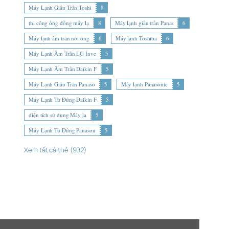
Máy Lạnh Giấu Trần Toshi
8
thi công ống đồng máy lạ
8
Máy lạnh giấu trần Panas
6
Máy lạnh âm trần nối ống
6
Máy lạnh Toshiba
6
Máy Lạnh Âm Trần LG Inve
5
Máy Lạnh Âm Trần Daikin F
5
Máy Lạnh Giấu Trần Panaso
5
Máy lạnh Panasonic
5
Máy Lạnh Tủ Đứng Daikin F
5
diện tích sử dụng Máy lạ
5
Máy Lạnh Tủ Đứng Panason
5
Xem tất cả thẻ (902)