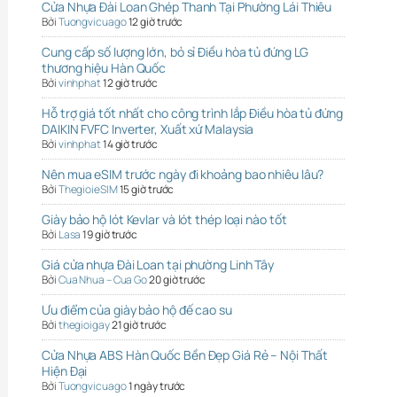
Cửa Nhựa Đài Loan Ghép Thanh Tại Phường Lái Thiêu
Bởi
Tuongvicuago
12 giờ trước
Cung cấp số lượng lớn, bỏ sỉ Điều hòa tủ đứng LG
thương hiệu Hàn Quốc
Bởi
vinhphat
12 giờ trước
Hỗ trợ giá tốt nhất cho công trình lắp Điều hòa tủ đứng
DAIKIN FVFC Inverter, Xuất xứ Malaysia
Bởi
vinhphat
14 giờ trước
Nên mua eSIM trước ngày đi khoảng bao nhiêu lâu?
Bởi
ThegioieSIM
15 giờ trước
Giày bảo hộ lót Kevlar và lót thép loại nào tốt
Bởi
Lasa
19 giờ trước
Giá cửa nhựa Đài Loan tại phường Linh Tây
Bởi
Cua Nhua – Cua Go
20 giờ trước
Ưu điểm của giày bảo hộ đế cao su
Bởi
thegioigay
21 giờ trước
Cửa Nhựa ABS Hàn Quốc Bền Đẹp Giá Rẻ – Nội Thất
Hiện Đại
Bởi
Tuongvicuago
1 ngày trước