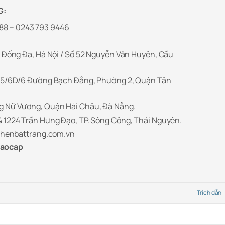
G:
88 – 0243 793 9446
 Đống Đa, Hà Nội / Số 52 Nguyễn Văn Huyên, Cầu
5/6D/6 Đường Bạch Đằng, Phường 2, Quận Tân
g Nữ Vương, Quận Hải Châu, Đà Nẵng.
 1224 Trần Hưng Đạo, TP. Sông Công, Thái Nguyên.
henbattrang.com.vn
caocap
Trích dẫn