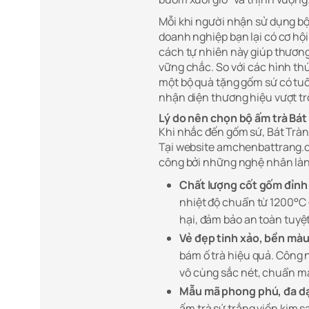
Mỗi khi người nhận sử dụng bộ
doanh nghiệp bạn lại có cơ hội 
cách tự nhiên này giúp thương
vững chắc. So với các hình thứ
một bộ quà tặng gốm sứ có tuổi
nhận diện thương hiệu vượt tr
Lý do nên chọn bộ ấm trà Bá
Khi nhắc đến gốm sứ, Bát Tràng
Tại website amchenbattrang.
công bởi những nghệ nhân làn
Chất lượng cốt gốm đỉnh
nhiệt độ chuẩn từ 1200°C 
hại, đảm bảo an toàn tuyệ
Vẻ đẹp tinh xảo, bền màu
bám ố trà hiệu quả. Công n
vô cùng sắc nét, chuẩn mà
Mẫu mã phong phú, đa d
ấm trà sứ trắng viền kim s