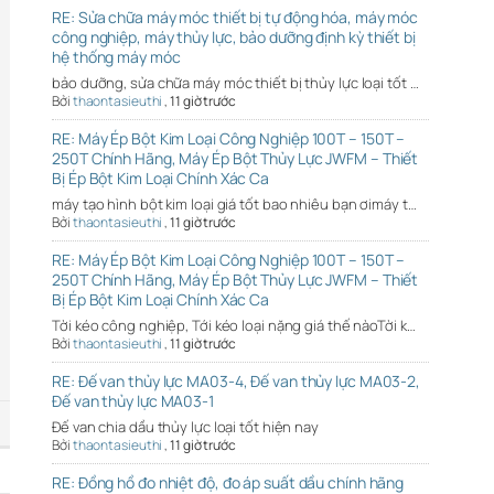
RE: Sửa chữa máy móc thiết bị tự động hóa, máy móc
công nghiệp, máy thủy lực, bảo dưỡng định kỳ thiết bị
hệ thống máy móc
bảo dưỡng, sửa chữa máy móc thiết bị thủy lực loại tốt …
Bởi
thaontasieuthi
,
11 giờ trước
RE: Máy Ép Bột Kim Loại Công Nghiệp 100T – 150T –
250T Chính Hãng, Máy Ép Bột Thủy Lực JWFM – Thiết
Bị Ép Bột Kim Loại Chính Xác Ca
máy tạo hình bột kim loại giá tốt bao nhiêu bạn ơimáy t…
Bởi
thaontasieuthi
,
11 giờ trước
RE: Máy Ép Bột Kim Loại Công Nghiệp 100T – 150T –
250T Chính Hãng, Máy Ép Bột Thủy Lực JWFM – Thiết
Bị Ép Bột Kim Loại Chính Xác Ca
Tời kéo công nghiệp, Tới kéo loại nặng giá thế nàoTời k…
Bởi
thaontasieuthi
,
11 giờ trước
RE: Đế van thủy lực MA03-4, Đế van thủy lực MA03-2,
Đế van thủy lực MA03-1
Đế van chia dầu thủy lực loại tốt hiện nay
Bởi
thaontasieuthi
,
11 giờ trước
RE: Đồng hồ đo nhiệt độ, đo áp suất dầu chính hãng