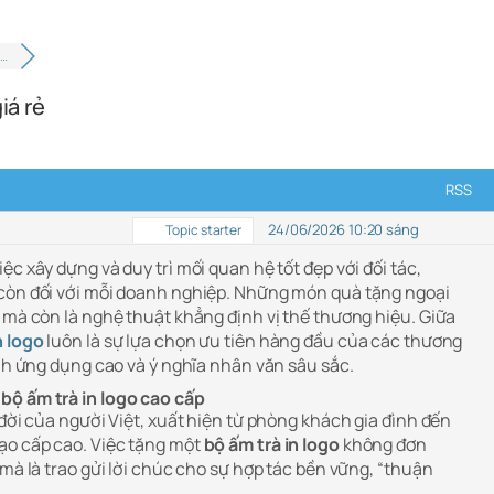
q…
iá rẻ
RSS
24/06/2026 10:20 sáng
Topic starter
ệc xây dựng và duy trì mối quan hệ tốt đẹp với đối tác,
 còn đối với mỗi doanh nghiệp. Những món quà tặng ngoại
 mà còn là nghệ thuật khẳng định vị thế thương hiệu. Giữa
n logo
luôn là sự lựa chọn ưu tiên hàng đầu của các thương
ính ứng dụng cao và ý nghĩa nhân văn sâu sắc.
bộ ấm trà in logo cao cấp
 đời của người Việt, xuất hiện từ phòng khách gia đình đến
ạo cấp cao. Việc tặng một
bộ ấm trà in logo
không đơn
 mà là trao gửi lời chúc cho sự hợp tác bền vững, “thuận
.