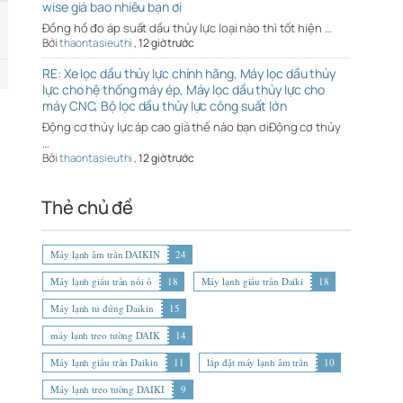
wise giá bao nhiêu bạn ơi
Đồng hồ đo áp suất dầu thủy lực loại nào thì tốt hiện …
Bởi
thaontasieuthi
,
12 giờ trước
RE: Xe lọc dầu thủy lực chính hãng, Máy lọc dầu thủy
lực cho hệ thống máy ép, Máy lọc dầu thủy lực cho
máy CNC, Bộ lọc dầu thủy lực công suất lớn
Động cơ thủy lực áp cao giá thế nào bạn ơiĐộng cơ thủy
…
Bởi
thaontasieuthi
,
12 giờ trước
Thẻ chủ đề
Máy lạnh âm trần DAIKIN
24
Máy lạnh giấu trần nối ố
18
Máy lạnh giấu trần Daiki
18
Máy lạnh tủ đứng Daikin
15
máy lạnh treo tường DAIK
14
Máy lạnh giấu trần Daikin
11
lắp đặt máy lạnh âm trần
10
Máy lạnh treo tường DAIKI
9