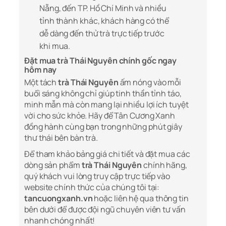
Nẵng, đến TP. Hồ Chí Minh và nhiều
tỉnh thành khác, khách hàng có thể
dễ dàng đến thử trà trực tiếp trước
khi mua.
Đặt mua trà Thái Nguyên chính gốc ngay
hôm nay
Một tách
trà Thái Nguyên
ấm nóng vào mỗi
buổi sáng không chỉ giúp tinh thần tỉnh táo,
minh mẫn mà còn mang lại nhiều lợi ích tuyệt
vời cho sức khỏe. Hãy để Tân Cương Xanh
đồng hành cùng bạn trong những phút giây
thư thái bên bàn trà.
Để tham khảo bảng giá chi tiết và đặt mua các
dòng sản phẩm
trà Thái Nguyên
chính hãng,
quý khách vui lòng truy cập trực tiếp vào
website chính thức của chúng tôi tại:
tancuongxanh.vn
hoặc liên hệ qua thông tin
bên dưới để được đội ngũ chuyên viên tư vấn
nhanh chóng nhất!