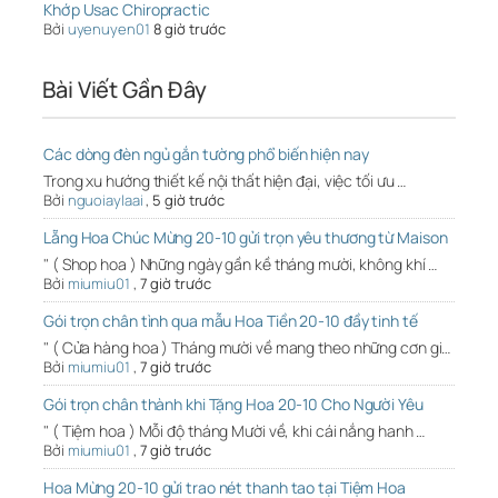
Khớp Usac Chiropractic
Bởi
uyenuyen01
8 giờ trước
Bài Viết Gần Đây
Các dòng đèn ngủ gắn tường phổ biến hiện nay
Trong xu hướng thiết kế nội thất hiện đại, việc tối ưu …
Bởi
nguoiaylaai
,
5 giờ trước
Lẵng Hoa Chúc Mừng 20-10 gửi trọn yêu thương từ Maison
" ( Shop hoa ) Những ngày gần kề tháng mười, không khí …
Bởi
miumiu01
,
7 giờ trước
Gói trọn chân tình qua mẫu Hoa Tiền 20-10 đầy tinh tế
" ( Cửa hàng hoa ) Tháng mười về mang theo những cơn gi…
Bởi
miumiu01
,
7 giờ trước
Gói trọn chân thành khi Tặng Hoa 20-10 Cho Người Yêu
" ( Tiệm hoa ) Mỗi độ tháng Mười về, khi cái nắng hanh …
Bởi
miumiu01
,
7 giờ trước
Hoa Mừng 20-10 gửi trao nét thanh tao tại Tiệm Hoa