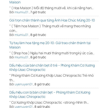
Maison
" ( Hoa Maison ) Mỗi độ tháng mười về, khi cái nắng han…
Bởi
miumiu01
,
7 giờ trước
Gói trọn chân thành qua từng Ảnh Hoa Chúc Mừng 20-10
" ( Tiệm hoa Maison ) Tháng mười về mang theo những
cơn…
Bởi
miumiu01
,
8 giờ trước
Tự tay làm hoa tặng mẹ 20-10: Gửi trao chân thành tại
Maison
" ( Shop hoa ) Ngày hai mươi tháng mười trong ký ức của…
Bởi
miumiu01
,
8 giờ trước
Dấu hiệu của bàn chân bẹt ở trẻ – Phòng Khám Cơ Xương
Khớp Usac Chiropractic
" Phòng Khám Cơ Xương Khớp Usac Chiropractic Trẻ nhỏ
th…
Bởi
uyenuyen01
,
8 giờ trước
Dấu hiệu con bị bàn chân bẹt – Phòng Khám Cơ Xương
Khớp Usac Chiropractic
" Cơ Xương Khớp Usac Chiropractic <strong>Nhìn th…
Bởi
uyenuyen01
,
8 giờ trước