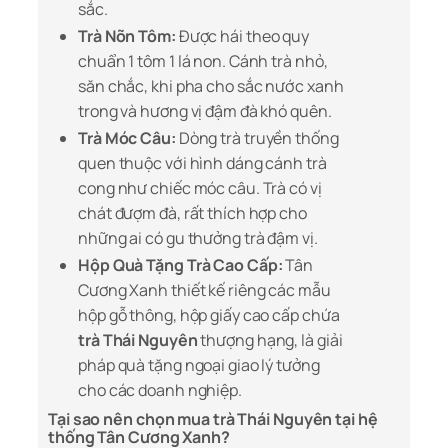
sắc.
Trà Nõn Tôm:
Được hái theo quy
chuẩn 1 tôm 1 lá non. Cánh trà nhỏ,
săn chắc, khi pha cho sắc nước xanh
trong và hương vị đậm đà khó quên.
Trà Móc Câu:
Dòng trà truyền thống
quen thuộc với hình dáng cánh trà
cong như chiếc móc câu. Trà có vị
chát đượm đà, rất thích hợp cho
những ai có gu thưởng trà đậm vị.
Hộp Quà Tặng Trà Cao Cấp:
Tân
Cương Xanh thiết kế riêng các mẫu
hộp gỗ thông, hộp giấy cao cấp chứa
trà Thái Nguyên
thượng hạng, là giải
pháp quà tặng ngoại giao lý tưởng
cho các doanh nghiệp.
Tại sao nên chọn mua trà Thái Nguyên tại hệ
thống Tân Cương Xanh?