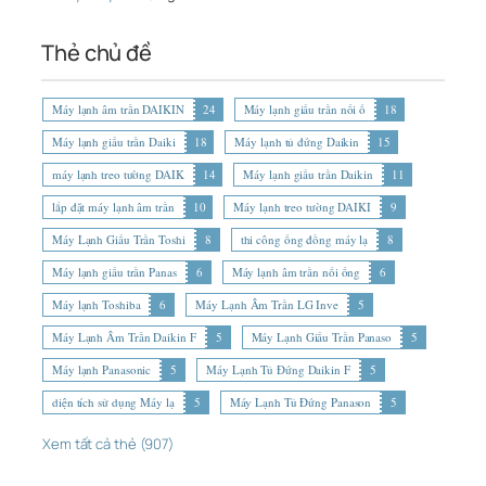
Thẻ chủ đề
Máy lạnh âm trần DAIKIN
24
Máy lạnh giấu trần nối ố
18
Máy lạnh giấu trần Daiki
18
Máy lạnh tủ đứng Daikin
15
máy lạnh treo tường DAIK
14
Máy lạnh giấu trần Daikin
11
lắp đặt máy lạnh âm trần
10
Máy lạnh treo tường DAIKI
9
Máy Lạnh Giấu Trần Toshi
8
thi công ống đồng máy lạ
8
Máy lạnh giấu trần Panas
6
Máy lạnh âm trần nối ống
6
Máy lạnh Toshiba
6
Máy Lạnh Âm Trần LG Inve
5
Máy Lạnh Âm Trần Daikin F
5
Máy Lạnh Giấu Trần Panaso
5
Máy lạnh Panasonic
5
Máy Lạnh Tủ Đứng Daikin F
5
diện tích sử dụng Máy lạ
5
Máy Lạnh Tủ Đứng Panason
5
Xem tất cả thẻ (907)