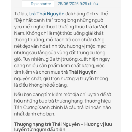
25/06/2026 9:25 chiều
Topic starter
Từ lâu,
trà Thái Nguyên
đã khẳng định vị thế
“Đệ nhất danh trà” trong lòng những người
yêu mến nghệ thuật thưởng thức trà tại Việt
Nam. Không chỉ là một thức uống giải khát
thông thường, mỗi tách trà còn chứa đựng
nét đẹp văn hóa tinh túy, hương vị mộc mạc
nhưng sâu lắng của vùng đất trung du lộng
gió. Tuy nhiên, giữa thị trường xuất hiện ngày
càng nhiều sản phẩm kém chất lượng, việc
tìm kiếm và chọn mua
trà Thái Nguyên
nguyên chất, giữ trọn hương vị truyền thống
là điều không hề dễ dàng.
Nếu bạn đang tìm kiếm một địa chỉ uy tín để sở
hữu những búp trà thượng hạng, thương hiệu
Tân Cương Xanh chính là câu trả lời hoàn hảo
nhất dành cho bạn.
Thượng hạng trà Thái Nguyên – Hương vị lưu
luyến từ ngụm đầu tiên