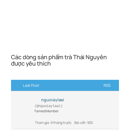
Các dòng sản phẩm trà Thái Nguyên
được yêu thích
Last Post
RSS
nguoiaylaai
(@nguoiaylaai)
Famed Member
Tham gia: 9 tháng trước
Bài viết: 900