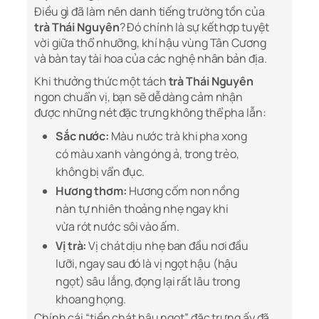
Điều gì đã làm nên danh tiếng trường tồn của
trà Thái Nguyên
? Đó chính là sự kết hợp tuyệt
vời giữa thổ nhưỡng, khí hậu vùng Tân Cương
và bàn tay tài hoa của các nghệ nhân bản địa.
Khi thưởng thức một tách
trà Thái Nguyên
ngon chuẩn vị, bạn sẽ dễ dàng cảm nhận
được những nét đặc trưng không thể pha lẫn:
Sắc nước:
Màu nước trà khi pha xong
có màu xanh vàng óng ả, trong trẻo,
không bị vẩn đục.
Hương thơm:
Hương cốm non nồng
nàn tự nhiên thoảng nhẹ ngay khi
vừa rót nước sôi vào ấm.
Vị trà:
Vị chát dịu nhẹ ban đầu nơi đầu
lưỡi, ngay sau đó là vị ngọt hậu (hậu
ngọt) sâu lắng, đọng lại rất lâu trong
khoang họng.
Chính cái “tiền chát hậu ngọt” đặc trưng ấy đã