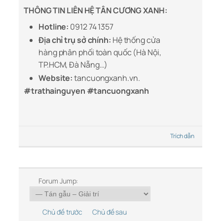
THÔNG TIN LIÊN HỆ TÂN CƯƠNG XANH:
Hotline:
0912 74 1357
Địa chỉ trụ sở chính:
Hệ thống cửa
hàng phân phối toàn quốc (Hà Nội,
TP.HCM, Đà Nẵng…)
Website:
tancuongxanh.vn.
#trathainguyen #tancuongxanh
Trích dẫn
Forum Jump:
Chủ đề trước
Chủ đề sau