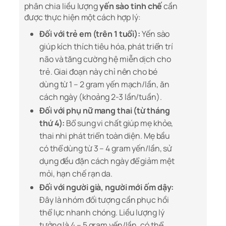
phân chia liều lượng
yến sào tinh chế
cần
được thực hiện một cách hợp lý:
Đối với trẻ em (trên 1 tuổi):
Yến sào
giúp kích thích tiêu hóa, phát triển trí
não và tăng cường hệ miễn dịch cho
trẻ. Giai đoạn này chỉ nên cho bé
dùng từ 1 – 2 gram yến mạch/lần, ăn
cách ngày (khoảng 2-3 lần/tuần).
Đối với phụ nữ mang thai (từ tháng
thứ 4):
Bổ sung vi chất giúp mẹ khỏe,
thai nhi phát triển toàn diện. Mẹ bầu
có thể dùng từ 3 – 4 gram yến/lần, sử
dụng đều đặn cách ngày để giảm mệt
mỏi, hạn chế rạn da.
Đối với người già, người mới ốm dậy:
Đây là nhóm đối tượng cần phục hồi
thể lực nhanh chóng. Liều lượng lý
tưởng là 4 – 5 gram yến/lần, có thể