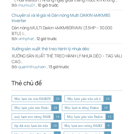
Bởi
miumiu01
,
10 giờ trước
Chuyên sỉ và lẻ giá rẻ Dàn nóng Multi DAIKIN 4MKM80
Inverter
Dàn nóng MULTI Daikin 4MKM80RVMV (3.5HP – 30.000
BTU) l…
Bởi
vinhphat
,
12 giờ trước
Xưởng sản xuất thẻ treo hành lý nhựa dẻo
XƯỞNG SẢN XUẤT THẺ TREO HÀNH LÝ NHỰA DẺO – TAG VALI
CAO…
Bởi
quanhthuyhien
,
13 giờ trước
Thẻ chủ đề
Máy lạnh âm trần DAIKIN
24
Máy lạnh giấu trần nối ố
18
Máy lạnh giấu trần Daiki
18
Máy lạnh tủ đứng Daikin
15
máy lạnh treo tường DAIK
14
Máy lạnh giấu trần Daikin
11
lắp đặt máy lạnh âm trần
10
Máy lạnh treo tường DAIKI
9