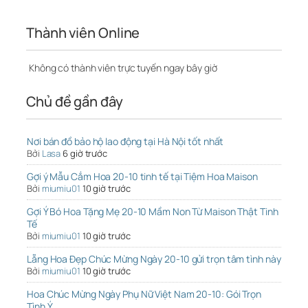
Thành viên Online
Không có thành viên trực tuyến ngay bây giờ
Chủ đề gần đây
Nơi bán đồ bảo hộ lao động tại Hà Nội tốt nhất
Bởi
Lasa
6 giờ trước
Gợi ý Mẫu Cắm Hoa 20-10 tinh tế tại Tiệm Hoa Maison
Bởi
miumiu01
10 giờ trước
Gợi Ý Bó Hoa Tặng Mẹ 20-10 Mầm Non Từ Maison Thật Tinh
Tế
Bởi
miumiu01
10 giờ trước
Lẵng Hoa Đẹp Chúc Mừng Ngày 20-10 gửi trọn tâm tình này
Bởi
miumiu01
10 giờ trước
Hoa Chúc Mừng Ngày Phụ Nữ Việt Nam 20-10: Gói Trọn
Tình Ý