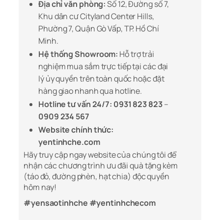
Địa chỉ văn phòng:
Số 12, Đường số 7,
Khu dân cư Cityland Center Hills,
Phường 7, Quận Gò Vấp, TP. Hồ Chí
Minh.
Hệ thống Showroom:
Hỗ trợ trải
nghiệm mua sắm trực tiếp tại các đại
lý ủy quyền trên toàn quốc hoặc đặt
hàng giao nhanh qua hotline.
Hotline tư vấn 24/7:
0931 823 823
–
0909 234 567
Website chính thức:
yentinhche.com
Hãy truy cập ngay website của chúng tôi để
nhận các chương trình ưu đãi quà tặng kèm
(táo đỏ, đường phèn, hạt chia) độc quyền
hôm nay!
#yensaotinhche #yentinhchecom