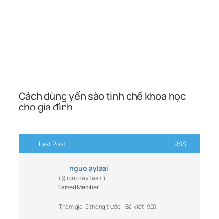
Cách dùng yến sào tinh chế khoa học
cho gia đình
Last Post
RSS
nguoiaylaai
(@nguoiaylaai)
Famed Member
Tham gia: 9 tháng trước
Bài viết: 900