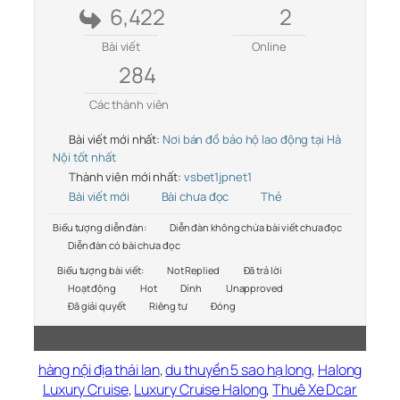
6,422
2
Bài viết
Online
284
Các thành viên
Bài viết mới nhất:
Nơi bán đồ bảo hộ lao động tại Hà
Nội tốt nhất
Thành viên mới nhất:
vsbet1jpnet1
Bài viết mới
Bài chưa đọc
Thẻ
Biểu tượng diễn đàn:
Diễn đàn không chứa bài viết chưa đọc
Diễn đàn có bài chưa đọc
Biểu tượng bài viết:
Not Replied
Đã trả lời
Hoạt động
Hot
Dính
Unapproved
Đã giải quyết
Riêng tư
Đóng
hàng nội địa thái lan
,
du thuyền 5 sao hạ long
,
Halong
Luxury Cruise
,
Luxury Cruise Halong
,
Thuê Xe Dcar