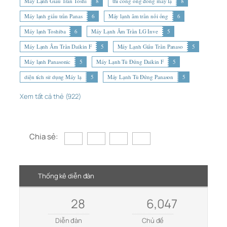
Máy Lạnh Giấu Trần Toshi
8
thi công ống đồng máy lạ
8
Máy lạnh giấu trần Panas
6
Máy lạnh âm trần nối ống
6
Máy lạnh Toshiba
6
Máy Lạnh Âm Trần LG Inve
5
Máy Lạnh Âm Trần Daikin F
5
Máy Lạnh Giấu Trần Panaso
5
Máy lạnh Panasonic
5
Máy Lạnh Tủ Đứng Daikin F
5
diện tích sử dụng Máy lạ
5
Máy Lạnh Tủ Đứng Panason
5
Xem tất cả thẻ (922)
Chia sẻ:
Thống kê diễn đàn
28
6,047
Diễn đàn
Chủ đề