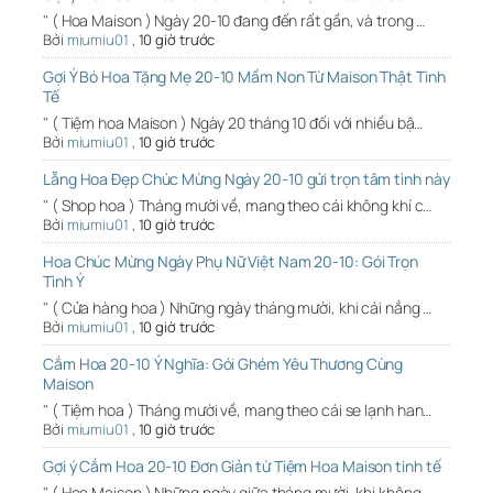
" ( Hoa Maison ) Ngày 20-10 đang đến rất gần, và trong …
Bởi
miumiu01
,
10 giờ trước
Gợi Ý Bó Hoa Tặng Mẹ 20-10 Mầm Non Từ Maison Thật Tinh
Tế
" ( Tiệm hoa Maison ) Ngày 20 tháng 10 đối với nhiều bậ…
Bởi
miumiu01
,
10 giờ trước
Lẵng Hoa Đẹp Chúc Mừng Ngày 20-10 gửi trọn tâm tình này
" ( Shop hoa ) Tháng mười về, mang theo cái không khí c…
Bởi
miumiu01
,
10 giờ trước
Hoa Chúc Mừng Ngày Phụ Nữ Việt Nam 20-10: Gói Trọn
Tình Ý
" ( Cửa hàng hoa ) Những ngày tháng mười, khi cái nắng …
Bởi
miumiu01
,
10 giờ trước
Cắm Hoa 20-10 Ý Nghĩa: Gói Ghém Yêu Thương Cùng
Maison
" ( Tiệm hoa ) Tháng mười về, mang theo cái se lạnh han…
Bởi
miumiu01
,
10 giờ trước
Gợi ý Cắm Hoa 20-10 Đơn Giản từ Tiệm Hoa Maison tinh tế
" ( Hoa Maison ) Những ngày giữa tháng mười, khi không …