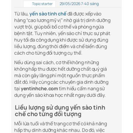
29/05/2026 7:40 sáng
Topic starter
Từ lâu,
yến sào tinh chế
đã được xếp vào
hàng “cao lương mỹ vị” nhờ giá trị dinh dưỡng
vượt trội, giúp bồi bổ cơ thể và phòng ngừa
bệnh tật. Tuy nhiên, yến sào chỉ thực sự phát
huy tối đa công dụng khi được sử dụng đúng
liều lượng, đúng thời điểm và chế biến đúng
cách cho từng đối tượng cụ thể.
Nếu dùng sai cách, cơ thể không những
không hấp thu được hết dưỡng chất quý giá
mà còn gây lãng phí một nguồn thực phẩm
đắt đỏ. Hãy cùng các chuyên gia dinh dưỡng
tại
yentinhche.com
tìm hiểu cẩm nang sử
dụng yến sào khoa học nhất ngay dưới đây.
Liều lượng sử dụng yến sào tinh
chế cho từng đối tượng
Mỗi lứa tuổi và thể trạng cơ thể có khả năng
hấp thụ dinh dưỡng khác nhau. Do đó, việc