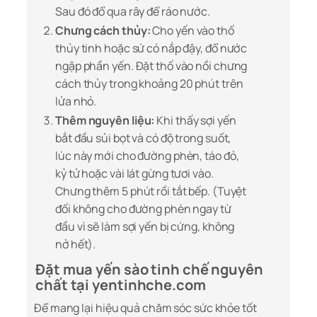
Sau đó đổ qua rây để ráo nước.
Chưng cách thủy:
Cho yến vào thố
thủy tinh hoặc sứ có nắp đậy, đổ nước
ngập phần yến. Đặt thố vào nồi chưng
cách thủy trong khoảng 20 phút trên
lửa nhỏ.
Thêm nguyên liệu:
Khi thấy sợi yến
bắt đầu sủi bọt và có độ trong suốt,
lúc này mới cho đường phèn, táo đỏ,
kỷ tử hoặc vài lát gừng tươi vào.
Chưng thêm 5 phút rồi tắt bếp. (Tuyệt
đối không cho đường phèn ngay từ
đầu vì sẽ làm sợi yến bị cứng, không
nở hết).
Đặt mua yến sào tinh chế nguyên
chất tại yentinhche.com
Để mang lại hiệu quả chăm sóc sức khỏe tốt