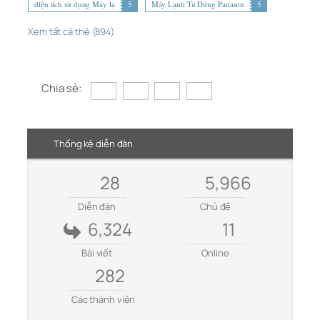
diện tích sử dụng Máy lạ
5
Máy Lạnh Tủ Đứng Panason
5
Xem tất cả thẻ (894)
Chia sẻ:
Thống kê diễn đàn
28
5,966
Diễn đàn
Chủ đề
6,324
11
Bài viết
Online
282
Các thành viên