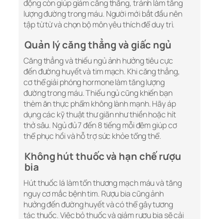
động còn giúp giảm căng thẳng, tránh làm tăng
lượng đường trong máu. Người mới bắt đầu nên
tập từ từ và chọn bộ môn yêu thích để duy trì.
Quản lý căng thẳng và giấc ngủ
Căng thẳng và thiếu ngủ ảnh hưởng tiêu cực
đến đường huyết và tim mạch. Khi căng thẳng,
cơ thể giải phóng hormone làm tăng lượng
đường trong máu. Thiếu ngủ cũng khiến bạn
thèm ăn thực phẩm không lành mạnh. Hãy áp
dụng các kỹ thuật
thư giãn
như thiền hoặc hít
thở sâu. Ngủ đủ 7 đến 8 tiếng mỗi đêm giúp cơ
thể phục hồi và hỗ trợ sức khỏe tổng thể.
Không hút thuốc và hạn chế rượu
bia
Hút thuốc lá làm tổn thương mạch máu và tăng
nguy cơ mắc bệnh tim. Rượu bia cũng ảnh
hưởng đến đường huyết và có thể gây tương
tác thuốc. Việc bỏ thuốc và giảm rượu bia sẽ cải