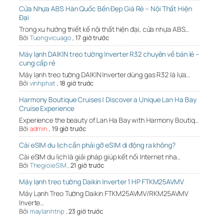
Cửa Nhựa ABS Hàn Quốc Bền Đẹp Giá Rẻ – Nội Thất Hiện
Đại
Trong xu hướng thiết kế nội thất hiện đại, cửa nhựa ABS…
Bởi
Tuongvicuago
,
17 giờ trước
Máy lạnh DAIKIN treo tường Inverter R32 chuyên về bán lẻ –
cung cấp rẻ
Máy lạnh treo tường DAIKIN Inverter dùng gas R32 là lựa…
Bởi
vinhphat
,
18 giờ trước
Harmony Boutique Cruises | Discover a Unique Lan Ha Bay
Cruise Experience
Experience the beauty of Lan Ha Bay with Harmony Boutiq…
Bởi
admin
,
19 giờ trước
Cài eSIM du lịch cần phải gỡ eSIM di động ra không?
Cài eSIM du lịch là giải pháp giúp kết nối Internet nha…
Bởi
ThegioieSIM
,
21 giờ trước
Máy lạnh treo tường Daikin Inverter 1 HP FTKM25AVMV
Máy Lạnh Treo Tường Daikin FTKM25AVMV/RKM25AVMV
Inverte…
Bởi
maylanhtnp
,
23 giờ trước