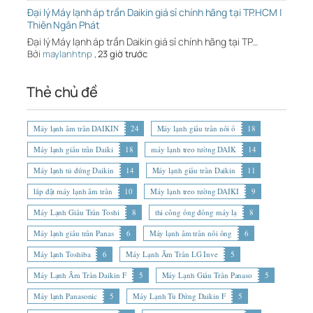
Đại lý Máy lạnh áp trần Daikin giá sỉ chính hãng tại TP.HCM |
Thiên Ngân Phát
Đại lý Máy lạnh áp trần Daikin giá sỉ chính hãng tại TP…
Bởi
maylanhtnp
,
23 giờ trước
Thẻ chủ đề
Máy lạnh âm trần DAIKIN
24
Máy lạnh giấu trần nối ố
18
Máy lạnh giấu trần Daiki
18
máy lạnh treo tường DAIK
14
Máy lạnh tủ đứng Daikin
14
Máy lạnh giấu trần Daikin
11
lắp đặt máy lạnh âm trần
10
Máy lạnh treo tường DAIKI
9
Máy Lạnh Giấu Trần Toshi
8
thi công ống đồng máy lạ
8
Máy lạnh giấu trần Panas
6
Máy lạnh âm trần nối ống
6
Máy lạnh Toshiba
6
Máy Lạnh Âm Trần LG Inve
5
Máy Lạnh Âm Trần Daikin F
5
Máy Lạnh Giấu Trần Panaso
5
Máy lạnh Panasonic
5
Máy Lạnh Tủ Đứng Daikin F
5