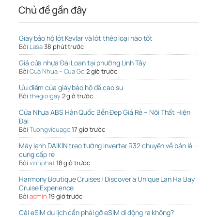
Chủ đề gần đây
Giày bảo hộ lót Kevlar và lót thép loại nào tốt
Bởi
Lasa
38 phút trước
Giá cửa nhựa Đài Loan tại phường Linh Tây
Bởi
Cua Nhua – Cua Go
2 giờ trước
Ưu điểm của giày bảo hộ đế cao su
Bởi
thegioigay
2 giờ trước
Cửa Nhựa ABS Hàn Quốc Bền Đẹp Giá Rẻ – Nội Thất Hiện
Đại
Bởi
Tuongvicuago
17 giờ trước
Máy lạnh DAIKIN treo tường Inverter R32 chuyên về bán lẻ –
cung cấp rẻ
Bởi
vinhphat
18 giờ trước
Harmony Boutique Cruises | Discover a Unique Lan Ha Bay
Cruise Experience
Bởi
admin
19 giờ trước
Cài eSIM du lịch cần phải gỡ eSIM di động ra không?