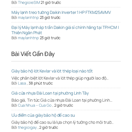
Bởi
ThegioieSIM
21 giờ trước
Máy lạnh treo tường Daikin Inverter 1 HP FTKM25AVMV
Bởi
maylanhtnp
23 giờ trước
Đại lý Máy lạnh áp trần Daikin giá sỉ chính hãng tại TP.HCM |
Thiên Ngân Phát
Bởi
maylanhtnp
23 giờ trước
Bài Viết Gần Đây
Giày bảo hộ lót Kevlar và lót thép loại nào tốt
Việc phân biệt lót Kevlar và lót thép giúp người lao độ…
Bởi
Lasa
,
38 phút trước
Giá cửa nhựa Đài Loan tại phường Linh Tây
Báo giá, Tin tức Giá cửa nhựa Đài Loan tại phường Linh…
Bởi
Cua Nhua – Cua Go
,
2 giờ trước
Ưu điểm của giày bảo hộ đế cao su
Giày bảo hộ đế cao su là lựa chọn lý tưởng cho môi trườ…
Bởi
thegioigay
,
2 giờ trước