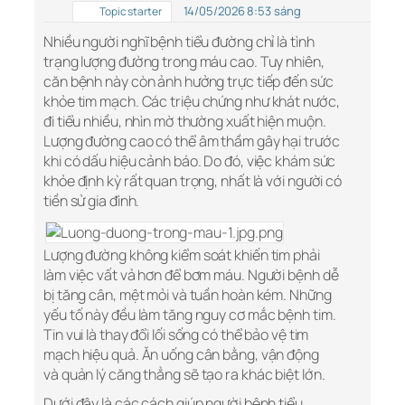
14/05/2026 8:53 sáng
Topic starter
Nhiều người nghĩ bệnh tiểu đường chỉ là tình
trạng lượng đường trong máu cao. Tuy nhiên,
căn bệnh này còn ảnh hưởng trực tiếp đến
sức
khỏe
tim mạch. Các triệu chứng như khát nước,
đi tiểu nhiều, nhìn mờ thường xuất hiện muộn.
Lượng đường cao có thể âm thầm gây hại trước
khi có dấu hiệu cảnh báo. Do đó, việc khám sức
khỏe định kỳ rất quan trọng, nhất là với người có
tiền sử gia đình.
Lượng đường không kiểm soát khiến tim phải
làm việc vất vả hơn để bơm máu. Người bệnh dễ
bị tăng cân, mệt mỏi và tuần hoàn kém. Những
yếu tố này đều làm tăng nguy cơ mắc bệnh tim.
Tin vui là thay đổi lối sống có thể bảo vệ tim
mạch hiệu quả. Ăn uống cân bằng, vận động
và
quản lý
căng thẳng sẽ tạo ra khác biệt lớn.
Dưới đây là các cách giúp người bệnh
tiểu