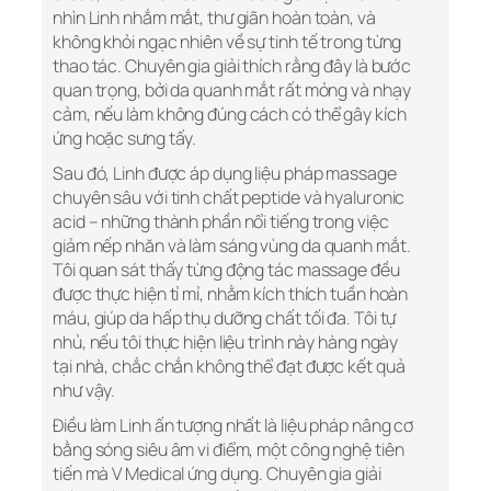
nhìn Linh nhắm mắt, thư giãn hoàn toàn, và
không khỏi ngạc nhiên về sự tinh tế trong từng
thao tác. Chuyên gia giải thích rằng đây là bước
quan trọng, bởi da quanh mắt rất mỏng và nhạy
cảm, nếu làm không đúng cách có thể gây kích
ứng hoặc sưng tấy.
Sau đó, Linh được áp dụng liệu pháp massage
chuyên sâu với tinh chất peptide và hyaluronic
acid – những thành phần nổi tiếng trong việc
giảm nếp nhăn và làm sáng vùng da quanh mắt.
Tôi quan sát thấy từng động tác massage đều
được thực hiện tỉ mỉ, nhằm kích thích tuần hoàn
máu, giúp da hấp thụ dưỡng chất tối đa. Tôi tự
nhủ, nếu tôi thực hiện liệu trình này hàng ngày
tại nhà, chắc chắn không thể đạt được kết quả
như vậy.
Điều làm Linh ấn tượng nhất là liệu pháp nâng cơ
bằng sóng siêu âm vi điểm, một công nghệ tiên
tiến mà V Medical ứng dụng. Chuyên gia giải