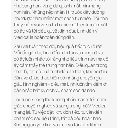
như sáng hơn, vùng da quanh mắt mịn màng
hơn hẳn. Những nếp nhăn li ti trước đây dường
như được “làm mềm” một cách tự nhiên. Tôi nhìn
thấy niềm vui và sự tự tin hiện rõ trên khuôn mặt
cô ấy, và tôi biết, quyết định đưa Linh đến V
Medical là hoàn toàn đúng đắn.
Sau vài tuần theo dõi, hiệu quả tiếp tục rõ rệt.
Mỗi lần gặp lại, Linh đều tươi tắn và rạng rỡ, và
cô ấy luôn nhắc tôi rằng nhờ liệu trình này mà cô
ấy cảm thấy trẻ trung hơn hẳn. Điều quan trọng
nhất là, tất cả quá trình đều an toàn, không đau
đớn, và được thực hiện bởi những chuyên gia
giàu kinh nghiệm – điều mà Linh luôn tìm kiếm khi
cân nhắc bất kỳ dịch vụ chăm sóc da nào.
Tôi cũng không thể không nhấn mạnh đến cảm
giác chuyên nghiệp và sang trọng mà V Medical
mang lại. Từ việc đặt lịch, đón tiếp, tư vấn đến
chăm sóc sau liệu trình, tất cả đều hoàn hảo.
Không gian yên tĩnh và dịch vụ tận tâm khiến