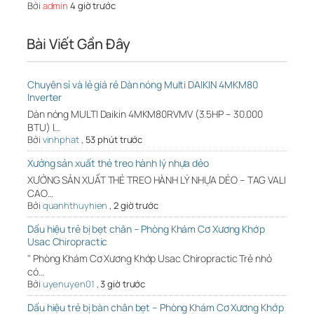
Bởi
admin
4 giờ trước
Bài Viết Gần Đây
Chuyên sỉ và lẻ giá rẻ Dàn nóng Multi DAIKIN 4MKM80
Inverter
Dàn nóng MULTI Daikin 4MKM80RVMV (3.5HP – 30.000
BTU) l…
Bởi
vinhphat
,
53 phút trước
Xưởng sản xuất thẻ treo hành lý nhựa dẻo
XƯỞNG SẢN XUẤT THẺ TREO HÀNH LÝ NHỰA DẺO – TAG VALI
CAO…
Bởi
quanhthuyhien
,
2 giờ trước
Dấu hiệu trẻ bị bẹt chân – Phòng Khám Cơ Xương Khớp
Usac Chiropractic
" Phòng Khám Cơ Xương Khớp Usac Chiropractic Trẻ nhỏ
có…
Bởi
uyenuyen01
,
3 giờ trước
Dấu hiệu trẻ bị bàn chân bẹt – Phòng Khám Cơ Xương Khớp