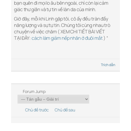
bạn quên đi mọi lo âu bên ngoài, chỉ còn lại cảm
giác thư giãn và tự tin về làn da của mình.
Giờ đây, mỗi khi Linh gặp tôi, cô ấy đều tràn đầy
năng lượng và sự tự tin. Chúng tôi cùng nhau trò
chuyện về việc chăm ( XEM CHI TIẾT BÀI VIẾT
TẠI ĐÂY:
cách làm giảm nếp nhăn ở đuôi mắt
) “
Trích dẫn
Forum Jump:
Chủ đề trước
Chủ đề sau