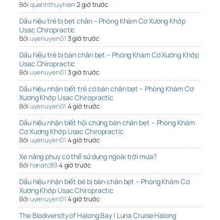
Bởi
quanhthuyhien
2 giờ trước
Dấu hiệu trẻ bị bẹt chân – Phòng Khám Cơ Xương Khớp
Usac Chiropractic
Bởi
uyenuyen01
3 giờ trước
Dấu hiệu trẻ bị bàn chân bẹt – Phòng Khám Cơ Xương Khớp
Usac Chiropractic
Bởi
uyenuyen01
3 giờ trước
Dấu hiệu nhận biết trẻ có bàn chân bẹt – Phòng Khám Cơ
Xương Khớp Usac Chiropractic
Bởi
uyenuyen01
4 giờ trước
Dấu hiệu nhận biết hội chứng bàn chân bẹt – Phòng Khám
Cơ Xương Khớp Usac Chiropractic
Bởi
uyenuyen01
4 giờ trước
Xe nâng phuy có thể sử dụng ngoài trời mưa?
Bởi
hanatc89
4 giờ trước
Dấu hiệu nhận biết bé bị bàn chân bẹt – Phòng Khám Cơ
Xương Khớp Usac Chiropractic
Bởi
uyenuyen01
4 giờ trước
The Biodiversity of Halong Bay | Luna Cruise Halong