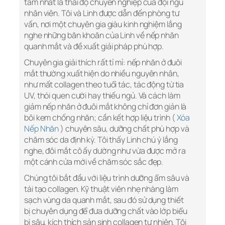
tâm nhất là thái độ chuyên nghiệp của đội ngũ
nhân viên. Tôi và Linh được dẫn đến phòng tư
vấn, nơi một chuyên gia giàu kinh nghiệm lắng
nghe những băn khoăn của Linh về nếp nhăn
quanh mắt và đề xuất giải pháp phù hợp.
Chuyên gia giải thích rất tỉ mỉ: nếp nhăn ở đuôi
mắt thường xuất hiện do nhiều nguyên nhân,
như mất collagen theo tuổi tác, tác động từ tia
UV, thói quen cười hay thiếu ngủ. Và cách làm
giảm nếp nhăn ở đuôi mắt không chỉ đơn giản là
bôi kem chống nhăn; cần kết hợp liệu trình (
Xóa
Nếp Nhăn
) chuyên sâu, dưỡng chất phù hợp và
chăm sóc da định kỳ. Tôi thấy Linh chú ý lắng
nghe, đôi mắt cô ấy dường như vừa được mở ra
một cánh cửa mới về chăm sóc sắc đẹp.
Chúng tôi bắt đầu với liệu trình dưỡng ẩm sâu và
tái tạo collagen. Kỹ thuật viên nhẹ nhàng làm
sạch vùng da quanh mắt, sau đó sử dụng thiết
bị chuyên dụng để đưa dưỡng chất vào lớp biểu
bì sâu, kích thích sản sinh collagen tự nhiên. Tôi