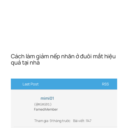
Cách làm giảm nếp nhăn ở đuôi mắt hiệu
quả tại nhà
Last Post
RSS
mimi01
(@mimi01)
Famed Member
Tham gia: 9 tháng trước
Bài viết: 1147