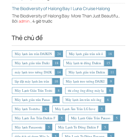
The Biodiversity of Halong Bay | Luna Cruise Halong
The Biodiversity of Halong Bay: More Than Just Beautifu…
Bởi
admin
,
4 giờ trước
Thẻ chủ đề
Máy lạnh âm trần DAIKIN
24
Máy lạnh giấu trần nối ố
18
Máy lạnh giấu trần Daiki
18
Máy lạnh tủ đứng Daikin
15
máy lạnh treo tường DAIK
14
Máy lạnh giấu trần Daikin
11
lắp đặt máy lạnh âm trần
10
Máy lạnh treo tường DAIKI
9
Máy Lạnh Giấu Trần Toshi
8
thi công ống đồng máy lạ
8
Máy lạnh giấu trần Panas
6
Máy lạnh âm trần nối ống
6
Máy lạnh Toshiba
6
Máy Lạnh Âm Trần LG Inve
5
Máy Lạnh Âm Trần Daikin F
5
Máy Lạnh Giấu Trần Panaso
5
Máy lạnh Panasonic
5
Máy Lạnh Tủ Đứng Daikin F
5
diện tích sử dụng Máy lạ
5
Máy Lạnh Tủ Đứng Panason
5