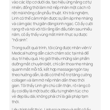
vào các lớp cơ dưới da, tạo hiệu ứng nâng cơ tự
nhiên, đồng thời làm mờ nếp nhăn một cách rõ
rệt mà không cần phẫu thuật. Khi trải nghiệm,
Linh có thể cảm nhận được sự ấm áp nhẹ nhàng
và cảm giác thư giãn đáng kinh ngạc. Cô ấy cười
rạng rỡ và nói với tôi rằng lần đầu tiên sau nhiều
năm, cô ấy thấy vùng mắt mình thực sự được
“hồi sinh”.
Trong suốt quá trình, tôi cũng được nhân viên V
Medical hướng dẫn cách chăm sóc tại nhà để
duy trì hiệu quả. Họ giới thiệu những sản phẩm
dưỡng mắt chuyên biệt, chỉ cần thoa nhẹ nhàng
quanh mắt mỗi tối, kết hợp massage ngón tay
theo hướng dẫn, là đã có thể hỗ trợ tăng cường
collagen và làm mờ nếp nhăn dần theo thời
gian. Tôi thấy Linh ghi chú cẩn thận, rõ ràng cô
ấy coi đây là một bước đầu tư nghiêm túc cho
vẻ đẹp lâu dài, không phải chỉ là giải pháp tạm
thời.
Liệu trình kết thúc, Linh soi gương và mắt cô ấy