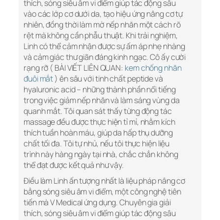
thích, sóng siêu âm vi điểm giúp tác động sâu
vào các lớp cơ dưới da, tạo hiệu ứng nâng cơ tự
nhiên, đồng thời làm mờ nếp nhăn một cách rõ
rệt mà không cần phẫu thuật. Khi trải nghiệm,
Linh có thể cảm nhận được sự ấm áp nhẹ nhàng
và cảm giác thư giãn đáng kinh ngạc. Cô ấy cười
rạng rỡ ( BÀI VIẾT LIÊN QUAN:
kem chống nhăn
đuôi mắt
) ên sâu với tinh chất peptide và
hyaluronic acid – những thành phần nổi tiếng
trong việc giảm nếp nhăn và làm sáng vùng da
quanh mắt. Tôi quan sát thấy từng động tác
massage đều được thực hiện tỉ mỉ, nhằm kích
thích tuần hoàn máu, giúp da hấp thụ dưỡng
chất tối đa. Tôi tự nhủ, nếu tôi thực hiện liệu
trình này hàng ngày tại nhà, chắc chắn không
thể đạt được kết quả như vậy.
Điều làm Linh ấn tượng nhất là liệu pháp nâng cơ
bằng sóng siêu âm vi điểm, một công nghệ tiên
tiến mà V Medical ứng dụng. Chuyên gia giải
thích, sóng siêu âm vi điểm giúp tác động sâu