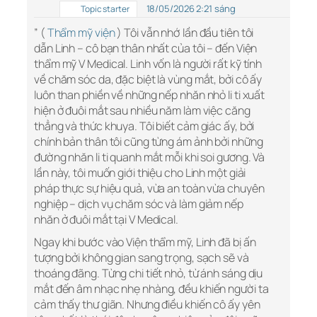
18/05/2026 2:21 sáng
Topic starter
” (
Thẩm mỹ viện
) Tôi vẫn nhớ lần đầu tiên tôi
dẫn Linh – cô bạn thân nhất của tôi – đến Viện
thẩm mỹ V Medical. Linh vốn là người rất kỹ tính
về chăm sóc da, đặc biệt là vùng mắt, bởi cô ấy
luôn than phiền về những nếp nhăn nhỏ li ti xuất
hiện ở đuôi mắt sau nhiều năm làm việc căng
thẳng và thức khuya. Tôi biết cảm giác ấy, bởi
chính bản thân tôi cũng từng ám ảnh bởi những
đường nhăn li ti quanh mắt mỗi khi soi gương. Và
lần này, tôi muốn giới thiệu cho Linh một giải
pháp thực sự hiệu quả, vừa an toàn vừa chuyên
nghiệp – dịch vụ chăm sóc và làm giảm nếp
nhăn ở đuôi mắt tại V Medical.
Ngay khi bước vào Viện thẩm mỹ, Linh đã bị ấn
tượng bởi không gian sang trọng, sạch sẽ và
thoáng đãng. Từng chi tiết nhỏ, từ ánh sáng dịu
mắt đến âm nhạc nhẹ nhàng, đều khiến người ta
cảm thấy thư giãn. Nhưng điều khiến cô ấy yên