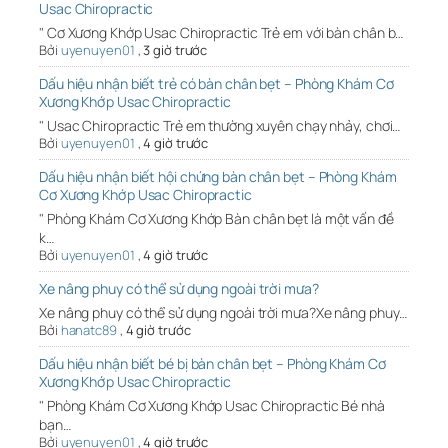
Usac Chiropractic
" Cơ Xương Khớp Usac Chiropractic Trẻ em với bàn chân b…
Bởi
uyenuyen01
,
3 giờ trước
Dấu hiệu nhận biết trẻ có bàn chân bẹt – Phòng Khám Cơ
Xương Khớp Usac Chiropractic
" Usac Chiropractic Trẻ em thường xuyên chạy nhảy, chơi…
Bởi
uyenuyen01
,
4 giờ trước
Dấu hiệu nhận biết hội chứng bàn chân bẹt – Phòng Khám
Cơ Xương Khớp Usac Chiropractic
" Phòng Khám Cơ Xương Khớp Bàn chân bẹt là một vấn đề
k…
Bởi
uyenuyen01
,
4 giờ trước
Xe nâng phuy có thể sử dụng ngoài trời mưa?
Xe nâng phuy có thể sử dụng ngoài trời mưa?Xe nâng phuy…
Bởi
hanatc89
,
4 giờ trước
Dấu hiệu nhận biết bé bị bàn chân bẹt – Phòng Khám Cơ
Xương Khớp Usac Chiropractic
" Phòng Khám Cơ Xương Khớp Usac Chiropractic Bé nhà
bạn…
Bởi
uyenuyen01
,
4 giờ trước