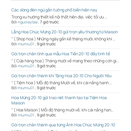
Các dòng đèn ngủ gắn tường phổ biến hiện nay
Trong xu hướng thiết kế nội thất hiện đại, việc tối ưu …
Bởi
nguoiaylaai
,
7 giờ trước
Lẵng Hoa Chúc Mừng 20-10 gửi trọn yêu thương từ Maison
" ( Shop hoa ) Những ngày gần kề tháng mười, không khí …
Bởi
miumiu01
,
9 giờ trước
Gói trọn chân tình qua mẫu Hoa Tiền 20-10 đầy tinh tế
" ( Cửa hàng hoa ) Tháng mười về mang theo những cơn gi…
Bởi
miumiu01
,
9 giờ trước
Gói trọn chân thành khi Tặng Hoa 20-10 Cho Người Yêu
" ( Tiệm hoa ) Mỗi độ tháng Mười về, khi cái nắng hanh …
Bởi
miumiu01
,
9 giờ trước
Hoa Mừng 20-10 gửi trao nét thanh tao tại Tiệm Hoa
Maison
" ( Hoa Maison ) Mỗi độ tháng mười về, khi cái nắng han…
Bởi
miumiu01
,
9 giờ trước
Gói trọn chân thành qua từng Ảnh Hoa Chúc Mừng 20-10