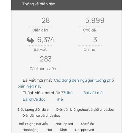
Thống kê diễn đàn
28
5,999
Diễn đàn
Chủ đề
6,374
3
Bài viết
Online
283
Các thành viên
Bài viết mới nhất:
Các dòng đèn ngủ gắn tường phổ
biến hiện nay
Thành viên mới nhất:
77rtio1
Bài viết mới
Bài chưa đọc
Thẻ
Biểu tượng diễn đàn:
Diễn đàn không chứa bài viết chưa đọc
Diễn đàn có bài chưa đọc
Biểu tượng bài viết:
Not Replied
Đã trả lời
Hoạt động
Hot
Dính
Unapproved