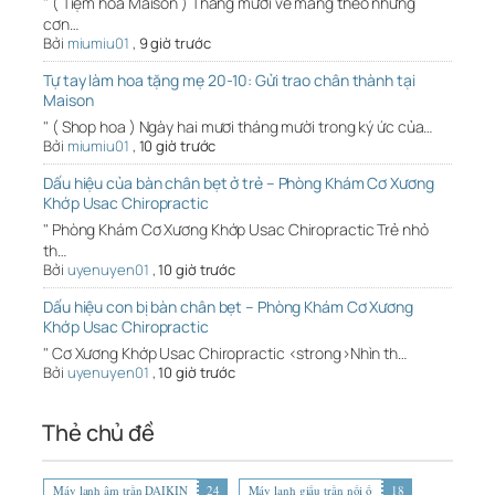
" ( Tiệm hoa Maison ) Tháng mười về mang theo những
cơn…
Bởi
miumiu01
,
9 giờ trước
Tự tay làm hoa tặng mẹ 20-10: Gửi trao chân thành tại
Maison
" ( Shop hoa ) Ngày hai mươi tháng mười trong ký ức của…
Bởi
miumiu01
,
10 giờ trước
Dấu hiệu của bàn chân bẹt ở trẻ – Phòng Khám Cơ Xương
Khớp Usac Chiropractic
" Phòng Khám Cơ Xương Khớp Usac Chiropractic Trẻ nhỏ
th…
Bởi
uyenuyen01
,
10 giờ trước
Dấu hiệu con bị bàn chân bẹt – Phòng Khám Cơ Xương
Khớp Usac Chiropractic
" Cơ Xương Khớp Usac Chiropractic <strong>Nhìn th…
Bởi
uyenuyen01
,
10 giờ trước
Thẻ chủ đề
Máy lạnh âm trần DAIKIN
24
Máy lạnh giấu trần nối ố
18