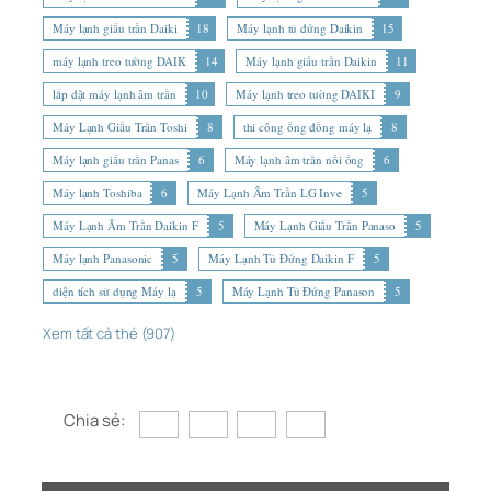
Máy lạnh giấu trần Daiki
18
Máy lạnh tủ đứng Daikin
15
máy lạnh treo tường DAIK
14
Máy lạnh giấu trần Daikin
11
lắp đặt máy lạnh âm trần
10
Máy lạnh treo tường DAIKI
9
Máy Lạnh Giấu Trần Toshi
8
thi công ống đồng máy lạ
8
Máy lạnh giấu trần Panas
6
Máy lạnh âm trần nối ống
6
Máy lạnh Toshiba
6
Máy Lạnh Âm Trần LG Inve
5
Máy Lạnh Âm Trần Daikin F
5
Máy Lạnh Giấu Trần Panaso
5
Máy lạnh Panasonic
5
Máy Lạnh Tủ Đứng Daikin F
5
diện tích sử dụng Máy lạ
5
Máy Lạnh Tủ Đứng Panason
5
Xem tất cả thẻ (907)
Chia sẻ: