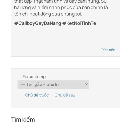
thật đẹp, thật nam tính và đầy cảm hứng. Sự
hài lòng và niềm hạnh phúc của bạn chính là
tôn chỉ hoạt động của chúng tôi.
#CallboyGayDaNang #KetNoiTinhTe
Trích dẫn
Forum Jump:
Chủ đề trước
Chủ đề sau
Tìm kiếm