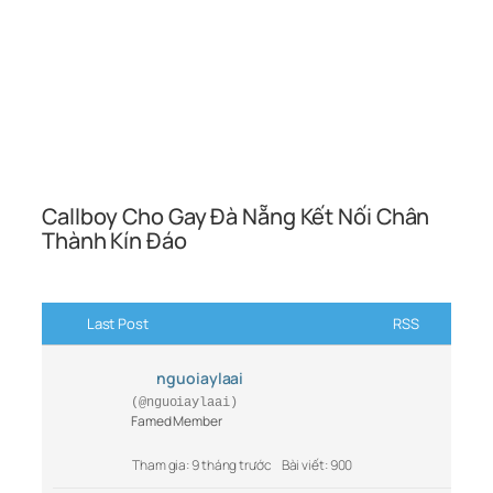
Callboy Cho Gay Đà Nẵng Kết Nối Chân
Thành Kín Đáo
Last Post
RSS
nguoiaylaai
(@nguoiaylaai)
Famed Member
Tham gia: 9 tháng trước
Bài viết: 900