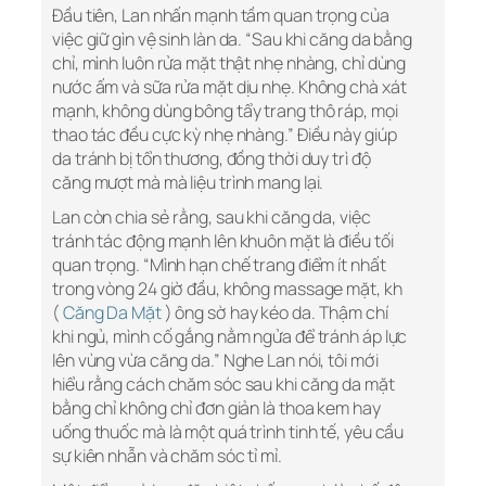
Đầu tiên, Lan nhấn mạnh tầm quan trọng của
việc giữ gìn vệ sinh làn da. “Sau khi căng da bằng
chỉ, mình luôn rửa mặt thật nhẹ nhàng, chỉ dùng
nước ấm và sữa rửa mặt dịu nhẹ. Không chà xát
mạnh, không dùng bông tẩy trang thô ráp, mọi
thao tác đều cực kỳ nhẹ nhàng.” Điều này giúp
da tránh bị tổn thương, đồng thời duy trì độ
căng mượt mà mà liệu trình mang lại.
Lan còn chia sẻ rằng, sau khi căng da, việc
tránh tác động mạnh lên khuôn mặt là điều tối
quan trọng. “Mình hạn chế trang điểm ít nhất
trong vòng 24 giờ đầu, không massage mặt, kh
(
Căng Da Mặt
) ông sờ hay kéo da. Thậm chí
khi ngủ, mình cố gắng nằm ngửa để tránh áp lực
lên vùng vừa căng da.” Nghe Lan nói, tôi mới
hiểu rằng cách chăm sóc sau khi căng da mặt
bằng chỉ không chỉ đơn giản là thoa kem hay
uống thuốc mà là một quá trình tinh tế, yêu cầu
sự kiên nhẫn và chăm sóc tỉ mỉ.