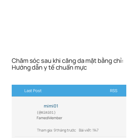
Chăm sóc sau khi căng da mặt bằng chỉ:
Hướng dẫn y tế chuẩn mực
Last Post
RSS
mimi01
(@mimi01)
Famed Member
Tham gia: 9 tháng trước
Bài viết: 1147