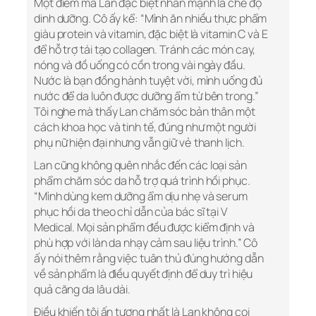
Một điểm mà Lan đặc biệt nhấn mạnh là chế độ
dinh dưỡng. Cô ấy kể: “Mình ăn nhiều thực phẩm
giàu protein và vitamin, đặc biệt là vitamin C và E
để hỗ trợ tái tạo collagen. Tránh các món cay,
nóng và đồ uống có cồn trong vài ngày đầu.
Nước là bạn đồng hành tuyệt vời, mình uống đủ
nước để da luôn được dưỡng ẩm từ bên trong.”
Tôi nghe mà thấy Lan chăm sóc bản thân một
cách khoa học và tinh tế, đúng như một người
phụ nữ hiện đại nhưng vẫn giữ vẻ thanh lịch.
Lan cũng không quên nhắc đến các loại sản
phẩm chăm sóc da hỗ trợ quá trình hồi phục.
“Mình dùng kem dưỡng ẩm dịu nhẹ và serum
phục hồi da theo chỉ dẫn của bác sĩ tại V
Medical. Mọi sản phẩm đều được kiểm định và
phù hợp với làn da nhạy cảm sau liệu trình.” Cô
ấy nói thêm rằng việc tuân thủ đúng hướng dẫn
về sản phẩm là điều quyết định để duy trì hiệu
quả căng da lâu dài.
Điều khiến tôi ấn tượng nhất là Lan không coi