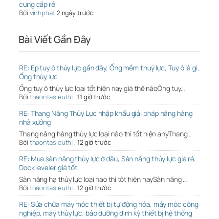
cung cấp rẻ
Bởi
vinhphat
2 ngày trước
Bài Viết Gần Đây
RE: Ép tuy ô thủy lực gần đây, Ống mềm thuỷ lực, Tuy ô là gì,
Ống thủy lực
Ống tuy ô thủy lực loại tốt hiện nay giá thế nàoỐng tuy…
Bởi
thaontasieuthi
,
11 giờ trước
RE: Thang Nâng Thủy Lực nhập khẩu giải pháp nâng hàng
nhà xưởng
Thang nâng hàng thủy lực loại nào thì tốt hiện anyThang…
Bởi
thaontasieuthi
,
12 giờ trước
RE: Mua sàn nâng thủy lực ở đâu, Sàn nâng thủy lực giá rẻ,
Dock leveler giá tốt
Sàn nâng hạ thủy lực loại nào thì tốt hiện naySàn nâng …
Bởi
thaontasieuthi
,
12 giờ trước
RE: Sửa chữa máy móc thiết bị tự động hóa, máy móc công
nghiệp, máy thủy lực, bảo dưỡng định kỳ thiết bị hệ thống