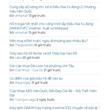
Cung cấp số lượng lớn, bỏ sỉ Điều hòa tủ đứng LG thương
hiệu Hàn Quốc
Bởi
vinhphat
13 giờ trước
Hỗ trợ giá tốt nhất cho công trình lắp Điều hòa tủ đứng
DAIKIN FVFC Inverter, Xuất xứ Malaysia
Bởi
vinhphat
15 giờ trước
Nên mua eSIM trước ngày đi khoảng bao nhiêu lâu?
Bởi
ThegioieSIM
16 giờ trước
Giày bảo hộ lót Kevlar và lót thép loại nào tốt
Bởi
Lasa
20 giờ trước
Giá cửa nhựa Đài Loan tại phường Linh Tây
Bởi
Cua Nhua – Cua Go
21 giờ trước
Ưu điểm của giày bảo hộ đế cao su
Bởi
thegioigay
21 giờ trước
Cửa Nhựa ABS Hàn Quốc Bền Đẹp Giá Rẻ – Nội Thất Hiện
Đại
Bởi
Tuongvicuago
2 ngày trước
Máy lạnh DAIKIN treo tường Inverter R32 chuyên về bán lẻ –