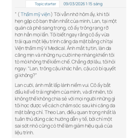
09/03/2026 1:15 sáng
Topic starter
” (
Thẩm mỹ viện
) Tôi vẫn nhớ hôm ấy, khi tôi
hẹn gặp cô bạn thân nhất của mình, Lan, tại một
quán cà phê sang trọng, cô ấy trông rạng rỡ
hơn hẳn mọi lần. Tôi biết ngay rằng cô ấy vừa
trải qua một liệu trình căng da mặt bằng chỉ tại
Viện thẩm mỹ V Medical. Ánh mắt tự tin, làn da
căng mịn và những nụ cười nhẹ nhàng khiến tôi
tò mò không thể kiềm chế. Chẳng đợi lâu, tôi hỏi
ngay: “Lan, trông cậu khác hẳn, cậu có bí quyết
gì không?”
Lan cười, ánh mắt lấp lánh niềm vui. Cô ấy bắt
đầu kể về trải nghiệm của mình, và dĩ nhiên, tôi
không thể không chia sẻ với mọi người những gì
tôi học được về cách chăm sóc sau khi căng da
mặt bằng chỉ. Theo Lan, điều quan trọng nhất là
tuân thủ đúng các hướng dẫn y tế, bởi chỉ một
sai sót nhỏ cũng có thể làm giảm hiệu quả của
liệu trình.