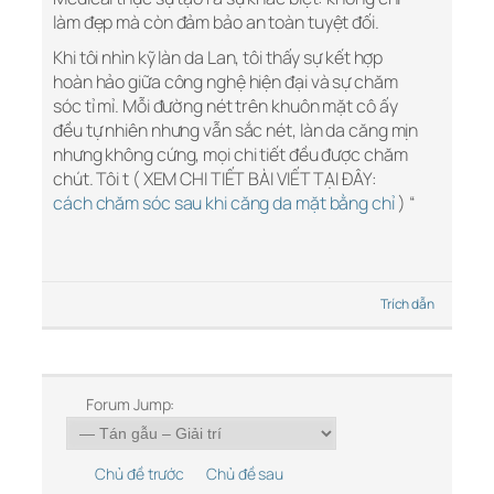
làm đẹp mà còn đảm bảo an toàn tuyệt đối.
Khi tôi nhìn kỹ làn da Lan, tôi thấy sự kết hợp
hoàn hảo giữa công nghệ hiện đại và sự chăm
sóc tỉ mỉ. Mỗi đường nét trên khuôn mặt cô ấy
đều tự nhiên nhưng vẫn sắc nét, làn da căng mịn
nhưng không cứng, mọi chi tiết đều được chăm
chút. Tôi t ( XEM CHI TIẾT BÀI VIẾT TẠI ĐÂY:
cách chăm sóc sau khi căng da mặt bằng chỉ
) “
Trích dẫn
Forum Jump:
Chủ đề trước
Chủ đề sau