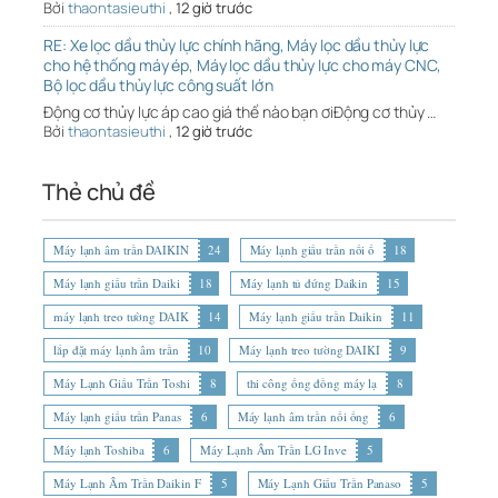
Bởi
thaontasieuthi
,
12 giờ trước
RE: Xe lọc dầu thủy lực chính hãng, Máy lọc dầu thủy lực
cho hệ thống máy ép, Máy lọc dầu thủy lực cho máy CNC,
Bộ lọc dầu thủy lực công suất lớn
Động cơ thủy lực áp cao giá thế nào bạn ơiĐộng cơ thủy …
Bởi
thaontasieuthi
,
12 giờ trước
Thẻ chủ đề
Máy lạnh âm trần DAIKIN
24
Máy lạnh giấu trần nối ố
18
Máy lạnh giấu trần Daiki
18
Máy lạnh tủ đứng Daikin
15
máy lạnh treo tường DAIK
14
Máy lạnh giấu trần Daikin
11
lắp đặt máy lạnh âm trần
10
Máy lạnh treo tường DAIKI
9
Máy Lạnh Giấu Trần Toshi
8
thi công ống đồng máy lạ
8
Máy lạnh giấu trần Panas
6
Máy lạnh âm trần nối ống
6
Máy lạnh Toshiba
6
Máy Lạnh Âm Trần LG Inve
5
Máy Lạnh Âm Trần Daikin F
5
Máy Lạnh Giấu Trần Panaso
5