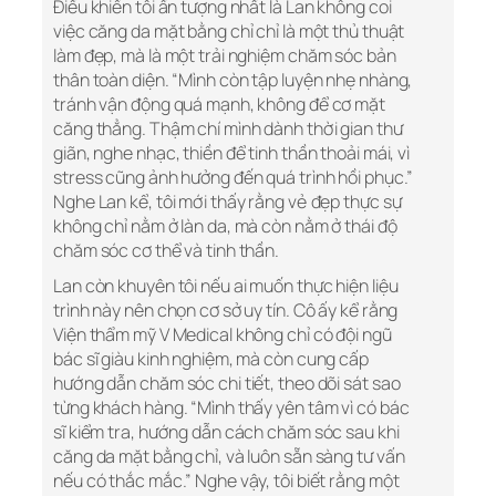
Điều khiến tôi ấn tượng nhất là Lan không coi
việc căng da mặt bằng chỉ chỉ là một thủ thuật
làm đẹp, mà là một trải nghiệm chăm sóc bản
thân toàn diện. “Mình còn tập luyện nhẹ nhàng,
tránh vận động quá mạnh, không để cơ mặt
căng thẳng. Thậm chí mình dành thời gian thư
giãn, nghe nhạc, thiền để tinh thần thoải mái, vì
stress cũng ảnh hưởng đến quá trình hồi phục.”
Nghe Lan kể, tôi mới thấy rằng vẻ đẹp thực sự
không chỉ nằm ở làn da, mà còn nằm ở thái độ
chăm sóc cơ thể và tinh thần.
Lan còn khuyên tôi nếu ai muốn thực hiện liệu
trình này nên chọn cơ sở uy tín. Cô ấy kể rằng
Viện thẩm mỹ V Medical không chỉ có đội ngũ
bác sĩ giàu kinh nghiệm, mà còn cung cấp
hướng dẫn chăm sóc chi tiết, theo dõi sát sao
từng khách hàng. “Mình thấy yên tâm vì có bác
sĩ kiểm tra, hướng dẫn cách chăm sóc sau khi
căng da mặt bằng chỉ, và luôn sẵn sàng tư vấn
nếu có thắc mắc.” Nghe vậy, tôi biết rằng một