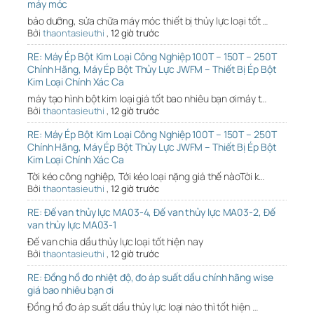
máy móc
bảo dưỡng, sửa chữa máy móc thiết bị thủy lực loại tốt …
Bởi
thaontasieuthi
,
12 giờ trước
RE: Máy Ép Bột Kim Loại Công Nghiệp 100T – 150T – 250T
Chính Hãng, Máy Ép Bột Thủy Lực JWFM – Thiết Bị Ép Bột
Kim Loại Chính Xác Ca
máy tạo hình bột kim loại giá tốt bao nhiêu bạn ơimáy t…
Bởi
thaontasieuthi
,
12 giờ trước
RE: Máy Ép Bột Kim Loại Công Nghiệp 100T – 150T – 250T
Chính Hãng, Máy Ép Bột Thủy Lực JWFM – Thiết Bị Ép Bột
Kim Loại Chính Xác Ca
Tời kéo công nghiệp, Tới kéo loại nặng giá thế nàoTời k…
Bởi
thaontasieuthi
,
12 giờ trước
RE: Đế van thủy lực MA03-4, Đế van thủy lực MA03-2, Đế
van thủy lực MA03-1
Đế van chia dầu thủy lực loại tốt hiện nay
Bởi
thaontasieuthi
,
12 giờ trước
RE: Đồng hồ đo nhiệt độ, đo áp suất dầu chính hãng wise
giá bao nhiêu bạn ơi
Đồng hồ đo áp suất dầu thủy lực loại nào thì tốt hiện …