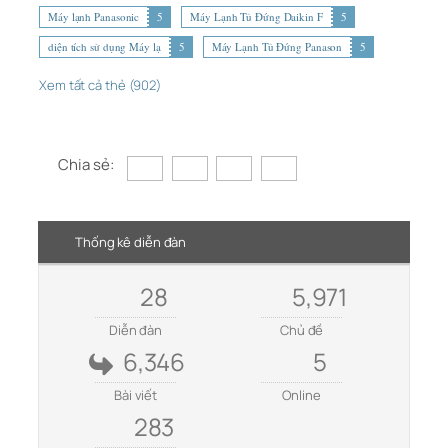
Máy lạnh Panasonic
5
Máy Lạnh Tủ Đứng Daikin F
5
diện tích sử dụng Máy lạ
5
Máy Lạnh Tủ Đứng Panason
5
Xem tất cả thẻ (902)
Chia sẻ:
Thống kê diễn đàn
28
5,971
Diễn đàn
Chủ đề
6,346
5
Bài viết
Online
283