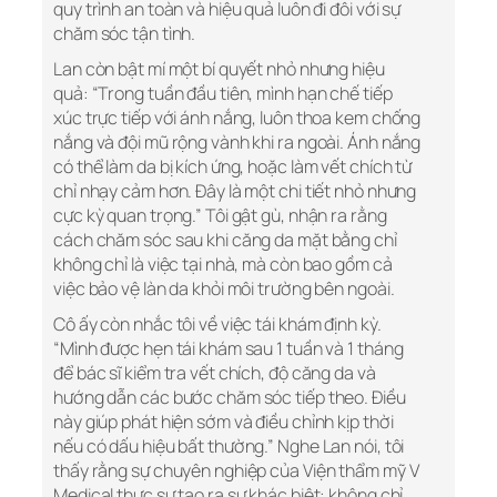
quy trình an toàn và hiệu quả luôn đi đôi với sự
chăm sóc tận tình.
Lan còn bật mí một bí quyết nhỏ nhưng hiệu
quả: “Trong tuần đầu tiên, mình hạn chế tiếp
xúc trực tiếp với ánh nắng, luôn thoa kem chống
nắng và đội mũ rộng vành khi ra ngoài. Ánh nắng
có thể làm da bị kích ứng, hoặc làm vết chích từ
chỉ nhạy cảm hơn. Đây là một chi tiết nhỏ nhưng
cực kỳ quan trọng.” Tôi gật gù, nhận ra rằng
cách chăm sóc sau khi căng da mặt bằng chỉ
không chỉ là việc tại nhà, mà còn bao gồm cả
việc bảo vệ làn da khỏi môi trường bên ngoài.
Cô ấy còn nhắc tôi về việc tái khám định kỳ.
“Mình được hẹn tái khám sau 1 tuần và 1 tháng
để bác sĩ kiểm tra vết chích, độ căng da và
hướng dẫn các bước chăm sóc tiếp theo. Điều
này giúp phát hiện sớm và điều chỉnh kịp thời
nếu có dấu hiệu bất thường.” Nghe Lan nói, tôi
thấy rằng sự chuyên nghiệp của Viện thẩm mỹ V
Medical thực sự tạo ra sự khác biệt: không chỉ