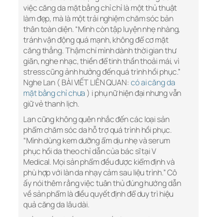
việc căng da mặt bằng chỉ chỉ là một thủ thuật
làm đẹp, mà là một trải nghiệm chăm sóc bản
thân toàn diện. “Mình còn tập luyện nhẹ nhàng,
tránh vận động quá mạnh, không để cơ mặt
căng thẳng. Thậm chí mình dành thời gian thư
giãn, nghe nhạc, thiền để tinh thần thoải mái, vì
stress cũng ảnh hưởng đến quá trình hồi phục.”
Nghe Lan ( BÀI VIẾT LIÊN QUAN:
có ai căng da
mặt bằng chỉ chưa
) i phụ nữ hiện đại nhưng vẫn
giữ vẻ thanh lịch.
Lan cũng không quên nhắc đến các loại sản
phẩm chăm sóc da hỗ trợ quá trình hồi phục.
“Mình dùng kem dưỡng ẩm dịu nhẹ và serum
phục hồi da theo chỉ dẫn của bác sĩ tại V
Medical. Mọi sản phẩm đều được kiểm định và
phù hợp với làn da nhạy cảm sau liệu trình.” Cô
ấy nói thêm rằng việc tuân thủ đúng hướng dẫn
về sản phẩm là điều quyết định để duy trì hiệu
quả căng da lâu dài.