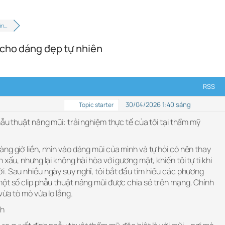
ân…
 cho dáng đẹp tự nhiên
RSS
30/04/2026 1:40 sáng
Topic starter
hẫu thuật nâng mũi: trải nghiệm thực tế của tôi tại thẩm mỹ
ng giờ liền, nhìn vào dáng mũi của mình và tự hỏi có nên thay
 xấu, nhưng lại không hài hòa với gương mặt, khiến tôi tự ti khi
. Sau nhiều ngày suy nghĩ, tôi bắt đầu tìm hiểu các phương
một số clip phẫu thuật nâng mũi được chia sẻ trên mạng. Chính
vừa tò mò vừa lo lắng.
nh