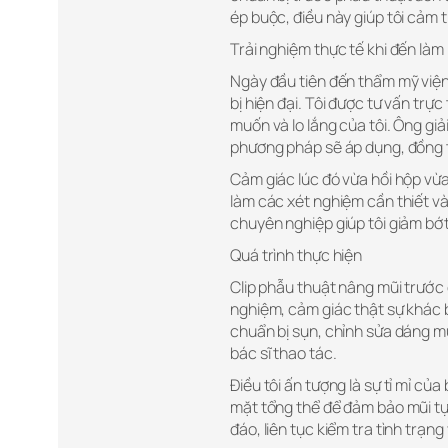
ép buộc, điều này giúp tôi cảm 
Trải nghiệm thực tế khi đến làm
Ngày đầu tiên đến thẩm mỹ viện,
bị hiện đại. Tôi được tư vấn trự
muốn và lo lắng của tôi. Ông giả
phương pháp sẽ áp dụng, đồng th
Cảm giác lúc đó vừa hồi hộp vừ
làm các xét nghiệm cần thiết và
chuyên nghiệp giúp tôi giảm bớ
Quá trình thực hiện
Clip phẫu thuật nâng mũi trước đ
nghiệm, cảm giác thật sự khác b
chuẩn bị sụn, chỉnh sửa dáng mũ
bác sĩ thao tác.
Điều tôi ấn tượng là sự tỉ mỉ củ
mặt tổng thể để đảm bảo mũi tự
đáo, liên tục kiểm tra tình trạng