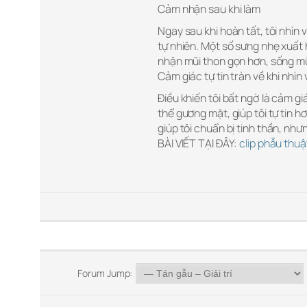
Cảm nhận sau khi làm
Ngay sau khi hoàn tất, tôi nhìn
tự nhiên. Một số sưng nhẹ xuất 
nhận mũi thon gọn hơn, sống mũi
Cảm giác tự tin tràn về khi nhìn
Điều khiến tôi bất ngờ là cảm 
thể gương mặt, giúp tôi tự tin h
giúp tôi chuẩn bị tinh thần, như
BÀI VIẾT TẠI ĐÂY:
clip phẫu thu
Forum Jump: