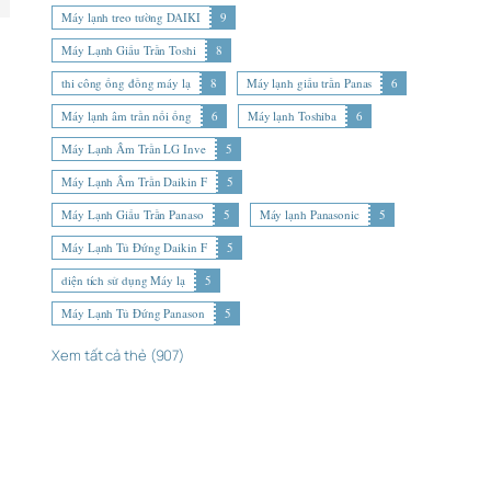
Máy lạnh treo tường DAIKI
9
Máy Lạnh Giấu Trần Toshi
8
thi công ống đồng máy lạ
8
Máy lạnh giấu trần Panas
6
Máy lạnh âm trần nối ống
6
Máy lạnh Toshiba
6
Máy Lạnh Âm Trần LG Inve
5
Máy Lạnh Âm Trần Daikin F
5
Máy Lạnh Giấu Trần Panaso
5
Máy lạnh Panasonic
5
Máy Lạnh Tủ Đứng Daikin F
5
diện tích sử dụng Máy lạ
5
Máy Lạnh Tủ Đứng Panason
5
Xem tất cả thẻ (907)