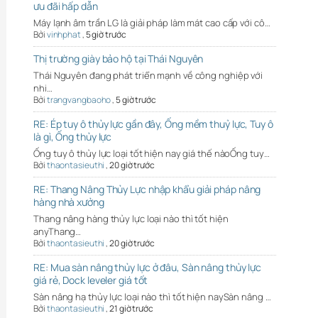
ưu đãi hấp dẫn
Máy lạnh âm trần LG là giải pháp làm mát cao cấp với cô…
Bởi
vinhphat
,
5 giờ trước
Thị trường giày bảo hộ tại Thái Nguyên
Thái Nguyên đang phát triển mạnh về công nghiệp với
nhi…
Bởi
trangvangbaoho
,
5 giờ trước
RE: Ép tuy ô thủy lực gần đây, Ống mềm thuỷ lực, Tuy ô
là gì, Ống thủy lực
Ống tuy ô thủy lực loại tốt hiện nay giá thế nàoỐng tuy…
Bởi
thaontasieuthi
,
20 giờ trước
RE: Thang Nâng Thủy Lực nhập khẩu giải pháp nâng
hàng nhà xưởng
Thang nâng hàng thủy lực loại nào thì tốt hiện
anyThang…
Bởi
thaontasieuthi
,
20 giờ trước
RE: Mua sàn nâng thủy lực ở đâu, Sàn nâng thủy lực
giá rẻ, Dock leveler giá tốt
Sàn nâng hạ thủy lực loại nào thì tốt hiện naySàn nâng …
Bởi
thaontasieuthi
,
21 giờ trước