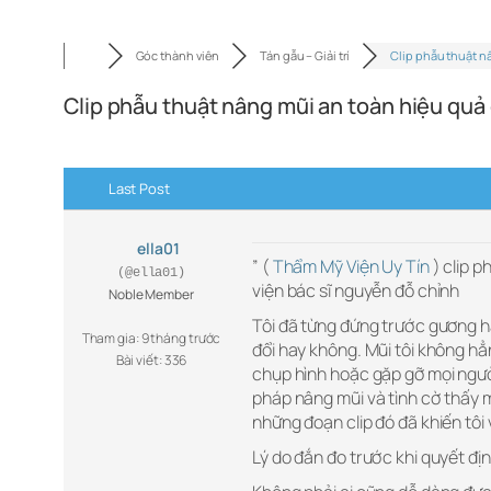
Góc thành viên
Tán gẫu – Giải trí
Clip phẫu thuật n
Clip phẫu thuật nâng mũi an toàn hiệu quả
Last Post
ella01
” (
Thẩm Mỹ Viện Uy Tín
) clip p
(@ella01)
viện bác sĩ nguyễn đỗ chỉnh
Noble Member
Tôi đã từng đứng trước gương hà
Tham gia: 9 tháng trước
đổi hay không. Mũi tôi không hẳn
Bài viết: 336
chụp hình hoặc gặp gỡ mọi người
pháp nâng mũi và tình cờ thấy 
những đoạn clip đó đã khiến tôi 
Lý do đắn đo trước khi quyết đị