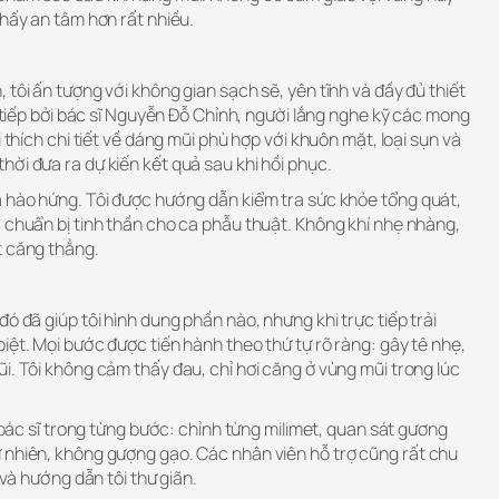
thấy an tâm hơn rất nhiều.
 tôi ấn tượng với không gian sạch sẽ, yên tĩnh và đầy đủ thiết
c tiếp bởi bác sĩ Nguyễn Đỗ Chỉnh, người lắng nghe kỹ các mong
i thích chi tiết về dáng mũi phù hợp với khuôn mặt, loại sụn và
ời đưa ra dự kiến kết quả sau khi hồi phục.
a hào hứng. Tôi được hướng dẫn kiểm tra sức khỏe tổng quát,
 chuẩn bị tinh thần cho ca phẫu thuật. Không khí nhẹ nhàng,
t căng thẳng.
ó đã giúp tôi hình dung phần nào, nhưng khi trực tiếp trải
iệt. Mọi bước được tiến hành theo thứ tự rõ ràng: gây tê nhẹ,
i. Tôi không cảm thấy đau, chỉ hơi căng ở vùng mũi trong lúc
a bác sĩ trong từng bước: chỉnh từng milimet, quan sát gương
 nhiên, không gượng gạo. Các nhân viên hỗ trợ cũng rất chu
 và hướng dẫn tôi thư giãn.