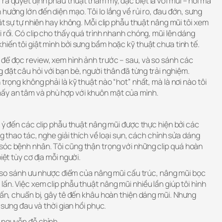
ra quyết định phẫu thuật thẩm mỹ, đặc biệt là với mũi – nơi mà
hưởng lớn đến diện mạo. Tôi lo lắng về rủi ro, đau đớn, sưng
hật sự tự nhiên hay không. Mỗi clip phẫu thuật nâng mũi tôi xem
 rối. Có clip cho thấy quá trình nhanh chóng, mũi lên dáng
hiến tôi giật mình bởi sưng bầm hoặc kỹ thuật chưa tinh tế.
 để đọc review, xem hình ảnh trước – sau, và so sánh các
đặt câu hỏi với bạn bè, người thân đã từng trải nghiệm.
 trọng không phải là kỹ thuật nào “hot” nhất, mà là nơi nào tôi
hấy an tâm và phù hợp với khuôn mặt của mình.
ú ý đến các clip phẫu thuật nâng mũi được thực hiện bởi các
ừng thao tác, nghe giải thích về loại sụn, cách chỉnh sửa dáng
sóc bệnh nhân. Tôi cũng thận trọng với những clip quá hoàn
iệt tùy cơ địa mỗi người.
in, so sánh ưu nhược điểm của nâng mũi cấu trúc, nâng mũi bọc
lấn. Việc xem clip phẫu thuật nâng mũi nhiều lần giúp tôi hình
 vấn, chuẩn bị, gây tê đến khâu hoàn thiện dáng mũi. Nhưng
à sưng đau và thời gian hồi phục.
ĩ nguyễn đỗ chỉnh