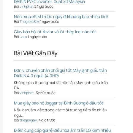
DAIKIN FVFC Inverter, Xuất xứ Malaysia
Bởi
vinhphat
24 giờ trước
Nên mua eSIM trước ngày đi khoảng bao nhiêu lâu?
Bởi
ThegioieSIM
1 ngày trước
Giày bảo hộ lót Kevlar và lót thép loại nào tốt
Bởi
Lasa
1 ngày trước
Bài Viết Gần Đây
Đơn vị chuyên phân phối giá tốt Máy lạnh giấu trần
DAIKIN 4.0 ngựa (4.0HP)
Không gian thương mại rất nên lắp Máy lạnh giấu trần
DA…
Bởi
vinhphat
,
3 phút trước
Mua giày bảo hộ Jogger tại Bình Dương ở đâu tốt
Nếu bạn làm việc trong các môi trường tiềm ẩn nhiều
ngu…
Bởi
thegioigay
,
4 giờ trước
Điểm cung cấp giá rẻ Điều hòa âm trần LG kèm nhiều