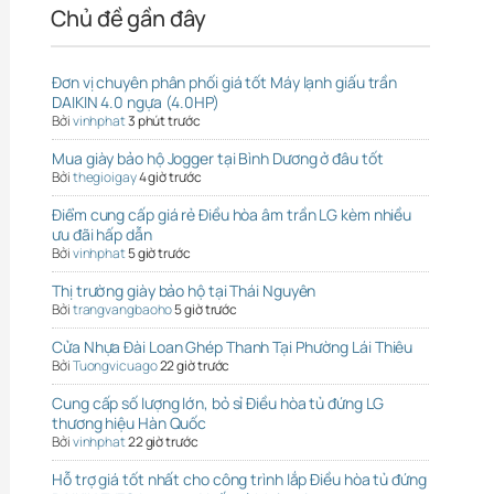
Chủ đề gần đây
Đơn vị chuyên phân phối giá tốt Máy lạnh giấu trần
DAIKIN 4.0 ngựa (4.0HP)
Bởi
vinhphat
3 phút trước
Mua giày bảo hộ Jogger tại Bình Dương ở đâu tốt
Bởi
thegioigay
4 giờ trước
Điểm cung cấp giá rẻ Điều hòa âm trần LG kèm nhiều
ưu đãi hấp dẫn
Bởi
vinhphat
5 giờ trước
Thị trường giày bảo hộ tại Thái Nguyên
Bởi
trangvangbaoho
5 giờ trước
Cửa Nhựa Đài Loan Ghép Thanh Tại Phường Lái Thiêu
Bởi
Tuongvicuago
22 giờ trước
Cung cấp số lượng lớn, bỏ sỉ Điều hòa tủ đứng LG
thương hiệu Hàn Quốc
Bởi
vinhphat
22 giờ trước
Hỗ trợ giá tốt nhất cho công trình lắp Điều hòa tủ đứng