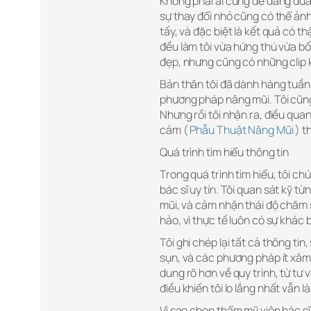
Không phải ai cũng dễ dàng đưa 
sự thay đổi nhỏ cũng có thể ảnh 
tấy, và đặc biệt là kết quả có t
đều làm tôi vừa hứng thú vừa bối
đẹp, nhưng cũng có những clip k
Bản thân tôi đã dành hàng tuần
phương pháp nâng mũi. Tôi cũng 
Nhưng rồi tôi nhận ra, điều quan
cảm (
Phẫu Thuật Nâng Mũi
) t
Quá trình tìm hiểu thông tin
Trong quá trình tìm hiểu, tôi ch
bác sĩ uy tín. Tôi quan sát kỹ t
mũi, và cảm nhận thái độ chăm 
hảo, vì thực tế luôn có sự khác b
Tôi ghi chép lại tất cả thông t
sụn, và các phương pháp ít xâm 
dung rõ hơn về quy trình, từ tư
điều khiến tôi lo lắng nhất vẫn l
Vì sao chọn thẩm mỹ viện bác s