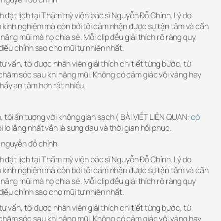
ịnh đặt lịch tại Thẩm mỹ viện bác sĩ Nguyễn Đỗ Chỉnh. Lý do
ăm kinh nghiệm mà còn bởi tôi cảm nhận được sự tận tâm và cẩn
nâng mũi mà họ chia sẻ. Mỗi clip đều giải thích rõ ràng quy
 điều chỉnh sao cho mũi tự nhiên nhất.
 tư vấn, tôi được nhân viên giải thích chi tiết từng bước, từ
chăm sóc sau khi nâng mũi. Không có cảm giác vội vàng hay
thấy an tâm hơn rất nhiều.
, tôi ấn tượng với không gian sạch ( BÀI VIẾT LIÊN QUAN:
có
ôi lo lắng nhất vẫn là sưng đau và thời gian hồi phục.
ĩ nguyễn đỗ chỉnh
ịnh đặt lịch tại Thẩm mỹ viện bác sĩ Nguyễn Đỗ Chỉnh. Lý do
ăm kinh nghiệm mà còn bởi tôi cảm nhận được sự tận tâm và cẩn
nâng mũi mà họ chia sẻ. Mỗi clip đều giải thích rõ ràng quy
 điều chỉnh sao cho mũi tự nhiên nhất.
 tư vấn, tôi được nhân viên giải thích chi tiết từng bước, từ
chăm sóc sau khi nâng mũi. Không có cảm giác vội vàng hay