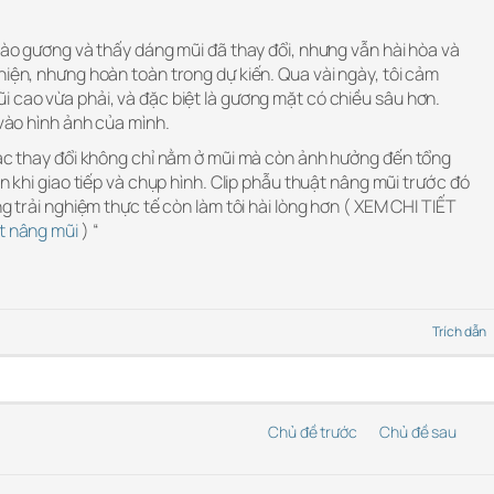
 vào gương và thấy dáng mũi đã thay đổi, nhưng vẫn hài hòa và
hiện, nhưng hoàn toàn trong dự kiến. Qua vài ngày, tôi cảm
 cao vừa phải, và đặc biệt là gương mặt có chiều sâu hơn.
 vào hình ảnh của mình.
giác thay đổi không chỉ nằm ở mũi mà còn ảnh hưởng đến tổng
ơn khi giao tiếp và chụp hình. Clip phẫu thuật nâng mũi trước đó
ng trải nghiệm thực tế còn làm tôi hài lòng hơn ( XEM CHI TIẾT
ật nâng mũi
) “
Trích dẫn
Chủ đề trước
Chủ đề sau