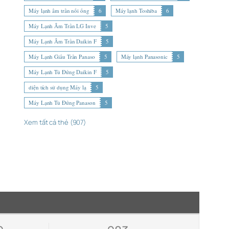
Máy lạnh âm trần nối ống
6
Máy lạnh Toshiba
6
Máy Lạnh Âm Trần LG Inve
5
Máy Lạnh Âm Trần Daikin F
5
Máy Lạnh Giấu Trần Panaso
5
Máy lạnh Panasonic
5
Máy Lạnh Tủ Đứng Daikin F
5
diện tích sử dụng Máy lạ
5
Máy Lạnh Tủ Đứng Panason
5
Xem tất cả thẻ (907)