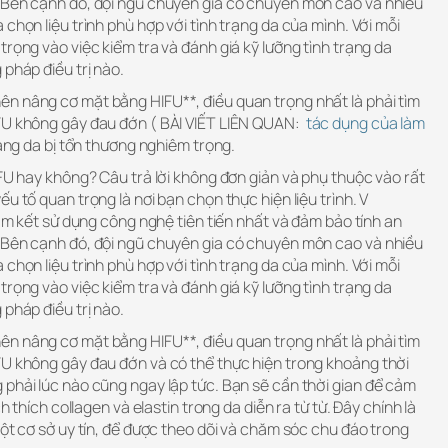
 Bên cạnh đó, đội ngũ chuyên gia có chuyên môn cao và nhiều
chọn liệu trình phù hợp với tình trạng da của mình. Với mỗi
trọng vào việc kiểm tra và đánh giá kỹ lưỡng tình trạng da
 pháp điều trị nào.
n nâng cơ mặt bằng HIFU**, điều quan trọng nhất là phải tìm
IFU không gây đau đớn ( BÀI VIẾT LIÊN QUAN:
tác dụng của làm
rạng da bị tổn thương nghiêm trọng.
IFU hay không? Câu trả lời không đơn giản và phụ thuộc vào rất
u tố quan trọng là nơi bạn chọn thực hiện liệu trình. V
cam kết sử dụng công nghệ tiên tiến nhất và đảm bảo tính an
 Bên cạnh đó, đội ngũ chuyên gia có chuyên môn cao và nhiều
chọn liệu trình phù hợp với tình trạng da của mình. Với mỗi
trọng vào việc kiểm tra và đánh giá kỹ lưỡng tình trạng da
 pháp điều trị nào.
n nâng cơ mặt bằng HIFU**, điều quan trọng nhất là phải tìm
FU không gây đau đớn và có thể thực hiện trong khoảng thời
 phải lúc nào cũng ngay lập tức. Bạn sẽ cần thời gian để cảm
ch thích collagen và elastin trong da diễn ra từ từ. Đây chính là
một cơ sở uy tín, để được theo dõi và chăm sóc chu đáo trong