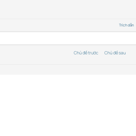
Trích dẫn
Chủ đề trước
Chủ đề sau