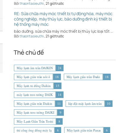
Bởi
thaontasieuthi
,
21 giờ trước
RE: Sửa chữa máy móc thiết bị tự động hóa, máy móc
công nghiệp, máy thủy lực, bảo dưỡng định kỳ thiết bị
hệ thống máy móc
bảo dưỡng, sửa chữa máy móc thiết bị thủy lực loại tốt …
Bởi
thaontasieuthi
,
21 giờ trước
Thẻ chủ đề
Máy lạnh âm trần DAIKIN
24
Máy lạnh giấu trần nối ố
18
Máy lạnh giấu trần Daiki
18
Máy lạnh tủ đứng Daikin
15
máy lạnh treo tường DAIK
14
Máy lạnh giấu trần Daikin
11
lắp đặt máy lạnh âm trần
10
Máy lạnh treo tường DAIKI
9
Máy Lạnh Giấu Trần Toshi
8
thi công ống đồng máy lạ
8
Máy lạnh giấu trần Panas
6