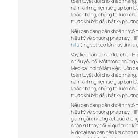
toàn tuyệt đối cho khách hàng.
năm kinh nghiệm sẽ giúp bạn lựa 
khách hàng, chúng tôi luôn chú 
trước khi bắt đầu bất kỳ phương
Nếu bạn đang băn khoăn **có nê
hiểu kỹ về phương pháp này. H
hifu
) ng vết sẹo lớn hay tình t
Vậy, liệu bạn có nên lựa chọn H
nhiều yếu tố. Một trong những yế
Medical, nơi tôi làm việc, luôn 
toàn tuyệt đối cho khách hàng.
năm kinh nghiệm sẽ giúp bạn lựa 
khách hàng, chúng tôi luôn chú 
trước khi bắt đầu bất kỳ phương
Nếu bạn đang băn khoăn **có nê
hiểu kỹ về phương pháp này. HI
gian ngắn, nhưng kết quả không
nhận sự thay đổi, vì quá trình kí
lý do tại sao bạn nên lựa chọn 