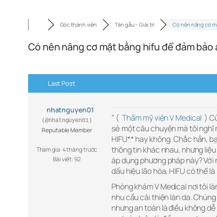
Góc thành viên
Tán gẫu – Giải trí
Có nên nâng cơ m
Có nên nâng cơ mặt bằng hifu để đảm bảo 
Last Post
nhatnguyen01
” (
Thẩm mỹ viện V Medical
) Cù
(@nhatnguyen01)
sẻ một câu chuyện mà tôi nghĩ
Reputable Member
HIFU** hay không. Chắc hẳn, b
thông tin khác nhau, nhưng liệu 
Tham gia: 4 tháng trước
Bài viết: 92
áp dụng phương pháp này? Với n
dấu hiệu lão hóa, HIFU có thể là
Phòng khám V Medical nơi tôi là
nhu cầu cải thiện làn da. Chúng
nhưng an toàn là điều không dễ 