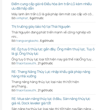
Điểm cung cấp giá rẻ Điều hòa âm trần LG kèm nhiều
ưu đãi hấp dẫn
Máy lạnh âm trần LG là giải pháp làm mát cao cấp với cô…
Bởi
vinhphat
,
6 giờ trước
Thị trường giày bảo hộ tại Thái Nguyên
Thái Nguyên đang phát triển mạnh về công nghiệp với
nhi…
Bởi
trangvangbaoho
,
6 giờ trước
RE: Ép tuy ô thủy lực gần đây, Ống mềm thuỷ lực, Tuy ô
là gì, Ống thủy lực
Ống tuy ô thủy lực loại tốt hiện nay giá thế nàoỐng tuy…
Bởi
thaontasieuthi
,
21 giờ trước
RE: Thang Nâng Thủy Lực nhập khẩu giải pháp nâng
hàng nhà xưởng
Thang nâng hàng thủy lực loại nào thì tốt hiện
anyThang…
Bởi
thaontasieuthi
,
21 giờ trước
RE: Mua sàn nâng thủy lực ở đâu, Sàn nâng thủy lực
giá rẻ, Dock leveler giá tốt
Sàn nâng hạ thủy lực loại nào thì tốt hiện naySàn nâng …