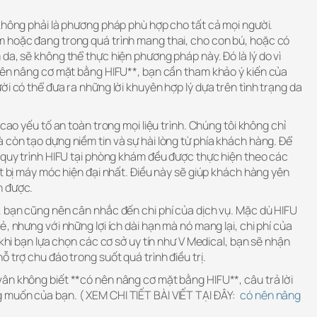
không phải là phương pháp phù hợp cho tất cả mọi người.
 hoặc đang trong quá trình mang thai, cho con bú, hoặc có
da, sẽ không thể thực hiện phương pháp này. Đó là lý do vì
 nên nâng cơ mặt bằng HIFU**, bạn cần tham khảo ý kiến của
ời có thể đưa ra những lời khuyên hợp lý dựa trên tình trạng da
 cao yếu tố an toàn trong mọi liệu trình. Chúng tôi không chỉ
còn tạo dựng niềm tin và sự hài lòng từ phía khách hàng. Để
 quy trình HIFU tại phòng khám đều được thực hiện theo các
ết bị máy móc hiện đại nhất. Điều này sẽ giúp khách hàng yên
n được.
, bạn cũng nên cân nhắc đến chi phí của dịch vụ. Mặc dù HIFU
, nhưng với những lợi ích dài hạn mà nó mang lại, chi phí của
 khi bạn lựa chọn các cơ sở uy tín như V Medical, bạn sẽ nhận
 trợ chu đáo trong suốt quá trình điều trị.
ân không biết **có nên nâng cơ mặt bằng HIFU**, câu trả lời
 muốn của bạn. ( XEM CHI TIẾT BÀI VIẾT TẠI ĐÂY:
có nên nâng