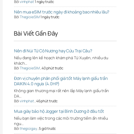
Bởi
vinhphat
1 ngày trước
Nên mua eSIM trước ngày đi khoảng bao nhiêu lâu?
Bởi
ThegioieSIM
1 ngày trước
Bài Viết Gần Đây
Nên đi Núi Tứ Cô Nương hay Cửu Trại Câu?
Nếu đang lên kế hoạch khám phá Tứ Xuyên, nhiều du
khách…
Bởi
ThegioieSIM
,
40 phút trước
Đơn vị chuyên phân phối giá tốt Máy lạnh giấu trần
DAIKIN 4.0 ngựa (4.0HP)
Không gian thương mại rất nên lắp Máy lạnh giấu trần
DA…
Bởi
vinhphat
,
46 phút trước
Mua giày bảo hộ Jogger tại Bình Dương ở đâu tốt
Nếu bạn làm việc trong các môi trường tiềm ẩn nhiều
ngu…
Bởi
thegioigay
,
5 giờ trước