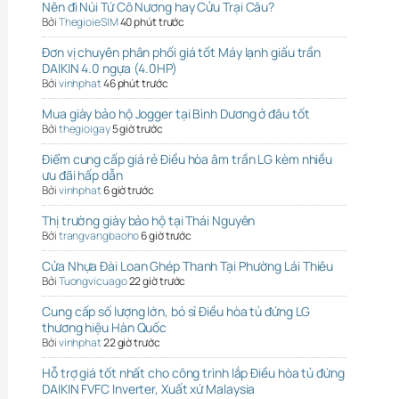
Nên đi Núi Tứ Cô Nương hay Cửu Trại Câu?
Bởi
ThegioieSIM
40 phút trước
Đơn vị chuyên phân phối giá tốt Máy lạnh giấu trần
DAIKIN 4.0 ngựa (4.0HP)
Bởi
vinhphat
46 phút trước
Mua giày bảo hộ Jogger tại Bình Dương ở đâu tốt
Bởi
thegioigay
5 giờ trước
Điểm cung cấp giá rẻ Điều hòa âm trần LG kèm nhiều
ưu đãi hấp dẫn
Bởi
vinhphat
6 giờ trước
Thị trường giày bảo hộ tại Thái Nguyên
Bởi
trangvangbaoho
6 giờ trước
Cửa Nhựa Đài Loan Ghép Thanh Tại Phường Lái Thiêu
Bởi
Tuongvicuago
22 giờ trước
Cung cấp số lượng lớn, bỏ sỉ Điều hòa tủ đứng LG
thương hiệu Hàn Quốc
Bởi
vinhphat
22 giờ trước
Hỗ trợ giá tốt nhất cho công trình lắp Điều hòa tủ đứng
DAIKIN FVFC Inverter, Xuất xứ Malaysia