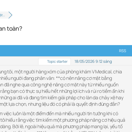
ặt …
an toàn?
RSS
18/05/2026 9:12 sáng
Topic starter
ng tôi, một người hàng xóm của phòng khám V Medical, chia
 nhiều người đang phân vân: **có nên nâng cơ mặt bằng
ạn đã nghe qua công nghệ nâng cơ mặt này từ nhiều nguồn
rằng bạn có thực sự hiểu hết những lợi ích và rủi ro tiềm ẩn khi
hững ai đã và đang tìm kiếm giải pháp cho làn da chảy xệ hay
 một lựa chọn, nhưng liệu đó có phải là quyết định đúng đắn?
m việc luôn là một điểm đến mà nhiều người tin tưởng khi có
 tôi hiểu rằng việc tìm kiếm một phương pháp nâng cơ hiệu quả
dàng. Bởi lẽ, ngoài hiệu quả mà phương pháp mang lại, yếu tố