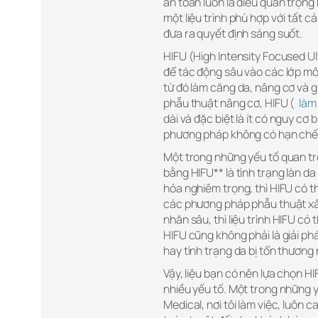
an toàn luôn là điều quan trọn
một liệu trình phù hợp với tất c
đưa ra quyết định sáng suốt.
HIFU (High Intensity Focused U
để tác động sâu vào các lớp mô d
từ đó làm căng da, nâng cơ và 
phẫu thuật nâng cơ, HIFU (
làm 
dài và đặc biệt là ít có nguy cơ
phương pháp không có hạn chế
Một trong những yếu tố quan tr
bằng HIFU** là tình trạng làn d
hóa nghiêm trọng, thì HIFU có th
các phương pháp phẫu thuật xâm
nhăn sâu, thì liệu trình HIFU c
HIFU cũng không phải là giải ph
hay tình trạng da bị tổn thương
Vậy, liệu bạn có nên lựa chọn H
nhiều yếu tố. Một trong những yế
Medical, nơi tôi làm việc, luôn 