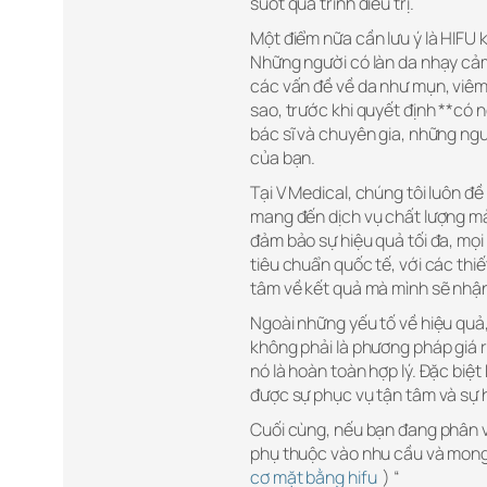
suốt quá trình điều trị.
Một điểm nữa cần lưu ý là HIFU 
Những người có làn da nhạy cảm
các vấn đề về da như mụn, viêm 
sao, trước khi quyết định **có
bác sĩ và chuyên gia, những ngư
của bạn.
Tại V Medical, chúng tôi luôn đề
mang đến dịch vụ chất lượng mà 
đảm bảo sự hiệu quả tối đa, mọi
tiêu chuẩn quốc tế, với các thi
tâm về kết quả mà mình sẽ nhậ
Ngoài những yếu tố về hiệu quả
không phải là phương pháp giá rẻ
nó là hoàn toàn hợp lý. Đặc biệt
được sự phục vụ tận tâm và sự hỗ
Cuối cùng, nếu bạn đang phân v
phụ thuộc vào nhu cầu và mong
cơ mặt bằng hifu
) “