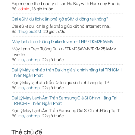
Experience the beauty of Lan Ha Bay with Harmony Boutiq…
Bởi
admin
,
18 giờ trước
Cài eSIM du lịch cần phải gỡ eSIM di động ra không?
Cài eSIM du lịch là giải pháp giúp kết nối Internet nha…
Bởi
ThegioieSIM
,
20 giờ trước
Máy lạnh treo tường Daikin Inverter 1 HP FTKM25AVMV
Máy Lạnh Treo Tường Daikin FTKM25AVMV/RKM25AVMV
Inverte…
Bởi
maylanhtnp
,
22 giờ trước
Đại lý Máy lạnh áp trần Daikin giá sỉ chính hãng tại TP.HCM |
Thiên Ngân Phát
Đại lý Máy lạnh áp trần Daikin giá sỉ chính hãng tại TP…
Bởi
maylanhtnp
,
22 giờ trước
Đại Lý Máy Lạnh Âm Trần Samsung Giá Sỉ Chính Hãng Tại
TP.HCM – Thiên Ngân Phát
Đại Lý Máy Lạnh Âm Trần Samsung Giá Sỉ Chính Hãng Tại T…
Bởi
maylanhtnp
,
22 giờ trước
Thẻ chủ đề