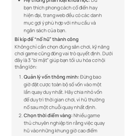
Hệ thống phân loại khoa học:
Dù
bạn thích phong cách cổ điển hay
hiện đại, trang web đều có các danh
mục gợi ý phù hợp với nhu cầu và
ngân sách của bạn.
Bí kíp để “nổ hũ” thành công
Không chỉ cần chọn đúng sân chơi, kỹ năng
chơi game cũng đóng vai trò quyết định. Dưới
đây là 3 “bí mật” giúp bạn tối ưu hóa cơ hội
thắng lớn:
Quản lý vốn thông minh:
Đừng bao
giờ đặt cược toàn bộ số vốn vào một
lần quay duy nhất. Hãy chia nhỏ vốn
để duy trì thời gian chơi, vì hũ thường
nổ sau một chuỗi quay nhất định.
Chọn thời điểm vàng:
Nhiều game
thủ chuyên nghiệp tin rằng việc quay
hũ vào những khung giờ cao điểm