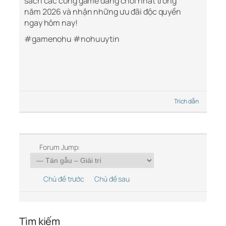
sách các cổng game đáng chơi nhất trong
năm 2026 và nhận những ưu đãi độc quyền
ngay hôm nay!
#gamenohu #nohuuytin
Trích dẫn
Forum Jump:
Chủ đề trước
Chủ đề sau
Tìm kiếm