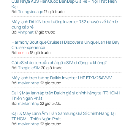
Cửa Nhựa ABS Hàn Quốc Bền Đẹp Giá Rẻ – Nội Thất Hiện
Đại
Bởi
Tuongvicuago
17 giờ trước
Máy lạnh DAIKIN treo tường Inverter R32 chuyên về bán lẻ –
cung cấp rẻ
Bởi
vinhphat
17 giờ trước
Harmony Boutique Cruises | Discover a Unique Lan Ha Bay
Cruise Experience
Bởi
admin
18 giờ trước
Cài eSIM du lịch cần phải gỡ eSIM di động ra không?
Bởi
ThegioieSIM
20 giờ trước
Máy lạnh treo tường Daikin Inverter 1 HP FTKM25AVMV
Bởi
maylanhtnp
22 giờ trước
Đại lý Máy lạnh áp trần Daikin giá sỉ chính hãng tại TP.HCM |
Thiên Ngân Phát
Bởi
maylanhtnp
22 giờ trước
Đại Lý Máy Lạnh Âm Trần Samsung Giá Sỉ Chính Hãng Tại
TP.HCM – Thiên Ngân Phát
Bởi
maylanhtnp
22 giờ trước