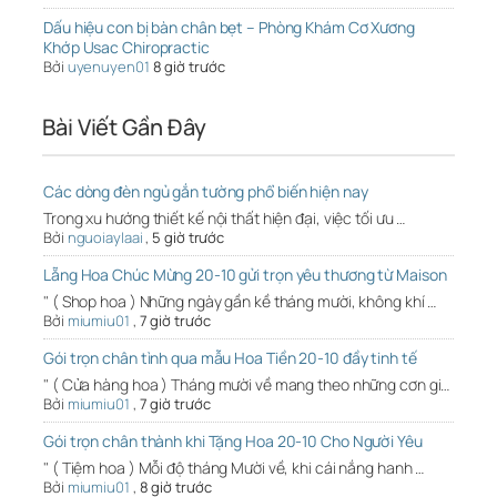
Dấu hiệu con bị bàn chân bẹt – Phòng Khám Cơ Xương
Khớp Usac Chiropractic
Bởi
uyenuyen01
8 giờ trước
Bài Viết Gần Đây
Các dòng đèn ngủ gắn tường phổ biến hiện nay
Trong xu hướng thiết kế nội thất hiện đại, việc tối ưu …
Bởi
nguoiaylaai
,
5 giờ trước
Lẵng Hoa Chúc Mừng 20-10 gửi trọn yêu thương từ Maison
" ( Shop hoa ) Những ngày gần kề tháng mười, không khí …
Bởi
miumiu01
,
7 giờ trước
Gói trọn chân tình qua mẫu Hoa Tiền 20-10 đầy tinh tế
" ( Cửa hàng hoa ) Tháng mười về mang theo những cơn gi…
Bởi
miumiu01
,
7 giờ trước
Gói trọn chân thành khi Tặng Hoa 20-10 Cho Người Yêu
" ( Tiệm hoa ) Mỗi độ tháng Mười về, khi cái nắng hanh …
Bởi
miumiu01
,
8 giờ trước