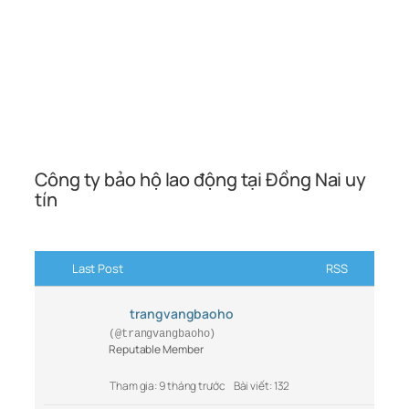
Công ty bảo hộ lao động tại Đồng Nai uy
tín
Last Post
RSS
trangvangbaoho
(@trangvangbaoho)
Reputable Member
Tham gia: 9 tháng trước
Bài viết: 132