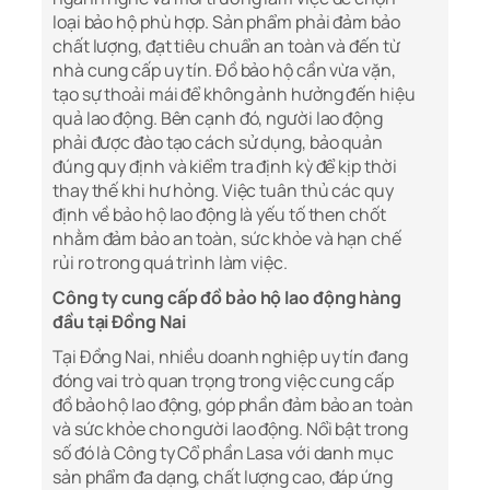
loại bảo hộ phù hợp. Sản phẩm phải đảm bảo
chất lượng, đạt tiêu chuẩn an toàn và đến từ
nhà cung cấp uy tín. Đồ bảo hộ cần vừa vặn,
tạo sự thoải mái để không ảnh hưởng đến hiệu
quả lao động. Bên cạnh đó, người lao động
phải được đào tạo cách sử dụng, bảo quản
đúng quy định và kiểm tra định kỳ để kịp thời
thay thế khi hư hỏng. Việc tuân thủ các quy
định về bảo hộ lao động là yếu tố then chốt
nhằm đảm bảo an toàn, sức khỏe và hạn chế
rủi ro trong quá trình làm việc.
Công ty cung cấp đồ bảo hộ lao động hàng
đầu tại Đồng Nai
Tại Đồng Nai, nhiều doanh nghiệp uy tín đang
đóng vai trò quan trọng trong việc cung cấp
đồ bảo hộ lao động, góp phần đảm bảo an toàn
và sức khỏe cho người lao động. Nổi bật trong
số đó là Công ty Cổ phần Lasa với danh mục
sản phẩm đa dạng, chất lượng cao, đáp ứng