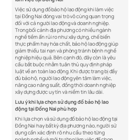
Việc sử dụng đồ bảo hộ lao động khi làm việc
tại Đồng Nai đóng vai trò vô cùng quan trọng
đối với cả người lao động và doanh nghiệp.
Trong bối cảnh địa phương có nhiều ngành
nghề tiềm ẩn rủi ro như xây dựng, chế biến
thực phẩm hay hóa chất, bảo hộ lao động giúp
giảm thiểu tai nạn và phòng tránh bệnh nghề
nghiệp hiệu quả. Bên cạnh đó, đây còn là yêu
cầu bắt buộc nhằm tuân thủ quy định pháp
luật về an toàn lao động. Khi được trang bị đầy
đủ bảo hộ, người lao động yên tâm làm việc,
nâng cao năng suất, đồng thời doanh nghiệp
xây dựng được uy tín và niềm tin lâu dài.
Lưu ý khi lựa chọn sử dụng đồ bảo hộ lao
động tại Đồng Nai phù hợp
Khi lựa chọn và sử dụng đồ bảo hộ lao động tại
Đồng Nai hay bất kỳ địa phương nào, người sử
dụng cần xác định rõ nhu cầu theo từng
ngành nghề và môi trường làm việc để chọn