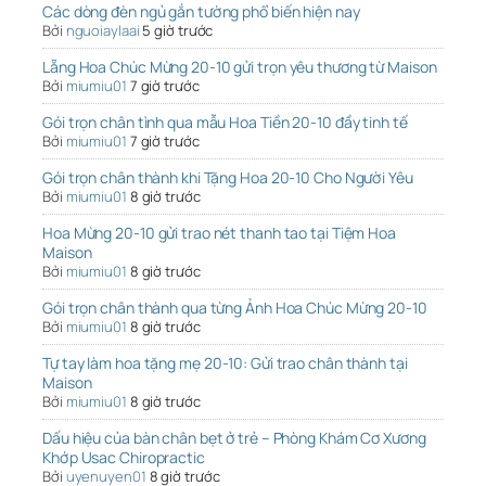
Các dòng đèn ngủ gắn tường phổ biến hiện nay
Bởi
nguoiaylaai
5 giờ trước
Lẵng Hoa Chúc Mừng 20-10 gửi trọn yêu thương từ Maison
Bởi
miumiu01
7 giờ trước
Gói trọn chân tình qua mẫu Hoa Tiền 20-10 đầy tinh tế
Bởi
miumiu01
7 giờ trước
Gói trọn chân thành khi Tặng Hoa 20-10 Cho Người Yêu
Bởi
miumiu01
8 giờ trước
Hoa Mừng 20-10 gửi trao nét thanh tao tại Tiệm Hoa
Maison
Bởi
miumiu01
8 giờ trước
Gói trọn chân thành qua từng Ảnh Hoa Chúc Mừng 20-10
Bởi
miumiu01
8 giờ trước
Tự tay làm hoa tặng mẹ 20-10: Gửi trao chân thành tại
Maison
Bởi
miumiu01
8 giờ trước
Dấu hiệu của bàn chân bẹt ở trẻ – Phòng Khám Cơ Xương
Khớp Usac Chiropractic
Bởi
uyenuyen01
8 giờ trước