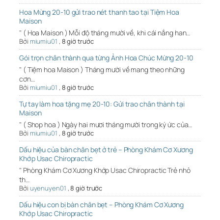
Hoa Mừng 20-10 gửi trao nét thanh tao tại Tiệm Hoa
Maison
" ( Hoa Maison ) Mỗi độ tháng mười về, khi cái nắng han…
Bởi
miumiu01
,
8 giờ trước
Gói trọn chân thành qua từng Ảnh Hoa Chúc Mừng 20-10
" ( Tiệm hoa Maison ) Tháng mười về mang theo những
cơn…
Bởi
miumiu01
,
8 giờ trước
Tự tay làm hoa tặng mẹ 20-10: Gửi trao chân thành tại
Maison
" ( Shop hoa ) Ngày hai mươi tháng mười trong ký ức của…
Bởi
miumiu01
,
8 giờ trước
Dấu hiệu của bàn chân bẹt ở trẻ – Phòng Khám Cơ Xương
Khớp Usac Chiropractic
" Phòng Khám Cơ Xương Khớp Usac Chiropractic Trẻ nhỏ
th…
Bởi
uyenuyen01
,
8 giờ trước
Dấu hiệu con bị bàn chân bẹt – Phòng Khám Cơ Xương
Khớp Usac Chiropractic