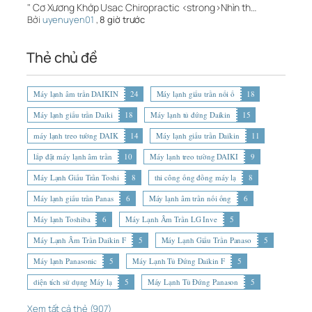
" Cơ Xương Khớp Usac Chiropractic <strong>Nhìn th…
Bởi
uyenuyen01
,
8 giờ trước
Thẻ chủ đề
Máy lạnh âm trần DAIKIN
24
Máy lạnh giấu trần nối ố
18
Máy lạnh giấu trần Daiki
18
Máy lạnh tủ đứng Daikin
15
máy lạnh treo tường DAIK
14
Máy lạnh giấu trần Daikin
11
lắp đặt máy lạnh âm trần
10
Máy lạnh treo tường DAIKI
9
Máy Lạnh Giấu Trần Toshi
8
thi công ống đồng máy lạ
8
Máy lạnh giấu trần Panas
6
Máy lạnh âm trần nối ống
6
Máy lạnh Toshiba
6
Máy Lạnh Âm Trần LG Inve
5
Máy Lạnh Âm Trần Daikin F
5
Máy Lạnh Giấu Trần Panaso
5
Máy lạnh Panasonic
5
Máy Lạnh Tủ Đứng Daikin F
5
diện tích sử dụng Máy lạ
5
Máy Lạnh Tủ Đứng Panason
5
Xem tất cả thẻ (907)