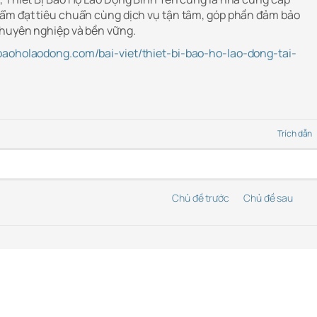
hẩm đạt tiêu chuẩn cùng dịch vụ tận tâm, góp phần đảm bảo
chuyên nghiệp và bền vững.
baoholaodong.com/bai-viet/thiet-bi-bao-ho-lao-dong-tai-
Trích dẫn
Chủ đề trước
Chủ đề sau