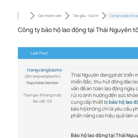
Góc thành viên
Tán gẫu – Giải trí
Công ty bảo hộ la
Công ty bảo hộ lao động tại Thái Nguyên t
Last Post
trangvangbaoho
Thái Nguyên đang phát triển 
(@trangvangbaoho)
miền Bắc, thu hút đông đảo lao
Reputable Member
vấn đề an toàn lao động ngày 
rủi ro ảnh hưởng đến sức khỏe 
Tham gia: 8 tháng trước
Bài viết: 130
cung cấp thiết bị
bảo hộ lao đ
bảo hộ không chỉ là yêu cầu p
phần nâng cao hiệu quả làm vi
Bảo hộ lao động tại Thái Ngu