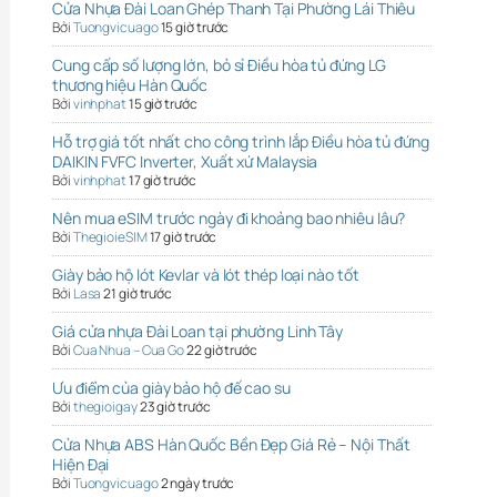
Cửa Nhựa Đài Loan Ghép Thanh Tại Phường Lái Thiêu
Bởi
Tuongvicuago
15 giờ trước
Cung cấp số lượng lớn, bỏ sỉ Điều hòa tủ đứng LG
thương hiệu Hàn Quốc
Bởi
vinhphat
15 giờ trước
Hỗ trợ giá tốt nhất cho công trình lắp Điều hòa tủ đứng
DAIKIN FVFC Inverter, Xuất xứ Malaysia
Bởi
vinhphat
17 giờ trước
Nên mua eSIM trước ngày đi khoảng bao nhiêu lâu?
Bởi
ThegioieSIM
17 giờ trước
Giày bảo hộ lót Kevlar và lót thép loại nào tốt
Bởi
Lasa
21 giờ trước
Giá cửa nhựa Đài Loan tại phường Linh Tây
Bởi
Cua Nhua – Cua Go
22 giờ trước
Ưu điểm của giày bảo hộ đế cao su
Bởi
thegioigay
23 giờ trước
Cửa Nhựa ABS Hàn Quốc Bền Đẹp Giá Rẻ – Nội Thất
Hiện Đại
Bởi
Tuongvicuago
2 ngày trước