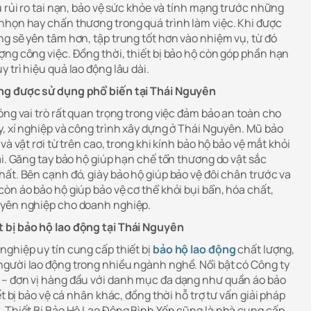
u rủi ro tai nạn, bảo vệ sức khỏe và tính mạng trước những
nhọn hay chấn thương trong quá trình làm việc. Khi được
g sẽ yên tâm hơn, tập trung tốt hơn vào nhiệm vụ, từ đó
ợng công việc. Đồng thời, thiết bị bảo hộ còn góp phần hạn
 trì hiệu quả lao động lâu dài.
ng được sử dụng phổ biến tại Thái Nguyên
óng vai trò rất quan trọng trong việc đảm bảo an toàn cho
y, xí nghiệp và công trình xây dựng ở Thái Nguyên. Mũ bảo
và vật rơi từ trên cao, trong khi kính bảo hộ bảo vệ mắt khỏi
ại. Găng tay bảo hộ giúp hạn chế tổn thương do vật sắc
ất. Bên cạnh đó, giày bảo hộ giúp bảo vệ đôi chân trước va
òn áo bảo hộ giúp bảo vệ cơ thể khỏi bụi bẩn, hóa chất,
uyên nghiệp cho doanh nghiệp.
 bị bảo hộ lao động tại Thái Nguyên
nghiệp uy tín cung cấp thiết bị
bảo hộ lao động
chất lượng,
gười lao động trong nhiều ngành nghề. Nổi bật có Công ty
 – đơn vị hàng đầu với danh mục đa dạng như quần áo bảo
ết bị bảo vệ cá nhân khác, đồng thời hỗ trợ tư vấn giải pháp
, Thiết Bị Bảo Hộ Lao Động Bình Yến cũng là nhà cung cấp