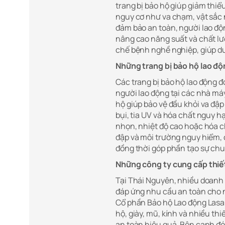
trang bị bảo hộ giúp giảm thiể
nguy cơ như va chạm, vật sắc 
đảm bảo an toàn, người lao độn
nâng cao năng suất và chất lư
chế bệnh nghề nghiệp, giúp duy
Những trang bị bảo hộ lao độ
Các trang bị bảo hộ lao động đ
người lao động tại các nhà má
hộ giúp bảo vệ đầu khỏi va đập 
bụi, tia UV và hóa chất nguy h
nhọn, nhiệt độ cao hoặc hóa ch
đập và môi trường nguy hiểm, c
đồng thời góp phần tạo sự ch
Những công ty cung cấp thiết
Tại Thái Nguyên, nhiều doanh 
đáp ứng nhu cầu an toàn cho n
Cổ phần Bảo hộ Lao động Lasa
hộ, giày, mũ, kính và nhiều thi
an toàn hiệu quả. Bên cạnh đó