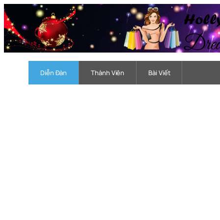
Chuyển
đến
phần
nội
dung
Diễn Đàn
Thành Viên
Bài Viết