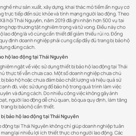
nghề như sản xuất, xây dựng, khai thác mỏ tiềm ẩn nguy cơ
ng trực tiếp đến sức khỏe và tính mạng người lao động. Theo
Xã hội Thái Nguyên, năm 2019 đã ghi nhận hơn 500 vụ tai
ường hợp thương tật nghiêm trọng và tử vong. Điều này cho
 hộ lao động là vô cùng cần thiết để giảm thiểu rủi ro. Đồng
 quy định doanh nghiệp phải cung cấp đầy đủ trang bị bảo hộ
 dụng đúng cách.
ảo hộ lao động tại Thái Nguyên
hiêm ngặt về việc sử dụng thiết bị bảo hộ lao động tại Thái
ủ thực tế vẫn chưa cao. Một số doanh nghiệp chưa chú
t bị bảo hộ hoặc chưa đảm bảo chất lượng và hiệu quả sử
ạnh đó, việc sử dụng đồ bảo hộ trong quá trình làm việc
uyên và đúng cách. Do nhiều công việc không gây ảnh
oạt, người lao động dễ chủ quan, bỏ qua quy định, làm tăng
 trang bị bảo hộ cần thiết.
t bị bảo hộ lao động tại Thái Nguyên
lao động tại Thái Nguyên không chỉ giúp doanh nghiệp tuân
mang lại nhiều lợi ích thiết thực cho người lao động. Các