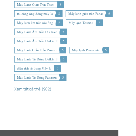
Máy Lạnh Giấu Trần Toshi
8
thi công ống đồng máy lạ
8
Máy lạnh giấu trần Panas
6
Máy lạnh âm trần nối ống
6
Máy lạnh Toshiba
6
Máy Lạnh Âm Trần LG Inve
5
Máy Lạnh Âm Trần Daikin F
5
Máy Lạnh Giấu Trần Panaso
5
Máy lạnh Panasonic
5
Máy Lạnh Tủ Đứng Daikin F
5
diện tích sử dụng Máy lạ
5
Máy Lạnh Tủ Đứng Panason
5
Xem tất cả thẻ (902)