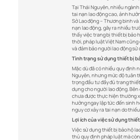
Tại Thái Nguyên, nhiều ngành 
tai nạn lao động cao, ảnh hưở
Sở Lao động – Thương binh và 
nạn lao động, gây ra nhiều tr
thấy việc trang bị thiết bị bảo
thời, pháp luật Việt Nam cũng
và đảm bảo người lao động sử
Tình trạng sử dụng thiết bị b
Mặc dù đã có nhiều quy định ng
Nguyên, nhưng mức độ tuân th
trọng đầu tư đầy đủ trang thiế
dụng cho người lao động. Bên c
chưa được thực hiện thường x
hưởng ngay lập tức đến sinh h
nguy cơ xảy ra tai nạn do thiếu
Lợi ích của việc sử dụng thiế
Việc sử dụng thiết bị bảo hộ 
thủ quy định pháp luật mà còn 