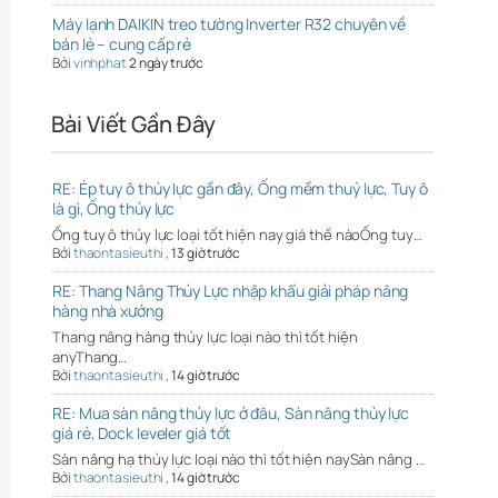
Máy lạnh DAIKIN treo tường Inverter R32 chuyên về
bán lẻ – cung cấp rẻ
Bởi
vinhphat
2 ngày trước
Bài Viết Gần Đây
RE: Ép tuy ô thủy lực gần đây, Ống mềm thuỷ lực, Tuy ô
là gì, Ống thủy lực
Ống tuy ô thủy lực loại tốt hiện nay giá thế nàoỐng tuy…
Bởi
thaontasieuthi
,
13 giờ trước
RE: Thang Nâng Thủy Lực nhập khẩu giải pháp nâng
hàng nhà xưởng
Thang nâng hàng thủy lực loại nào thì tốt hiện
anyThang…
Bởi
thaontasieuthi
,
14 giờ trước
RE: Mua sàn nâng thủy lực ở đâu, Sàn nâng thủy lực
giá rẻ, Dock leveler giá tốt
Sàn nâng hạ thủy lực loại nào thì tốt hiện naySàn nâng …
Bởi
thaontasieuthi
,
14 giờ trước