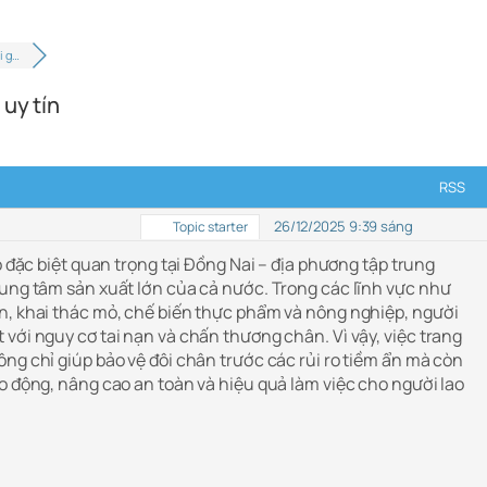
i g…
 uy tín
RSS
26/12/2025 9:39 sáng
Topic starter
ò đặc biệt quan trọng tại Đồng Nai – địa phương tập trung
rung tâm sản xuất lớn của cả nước. Trong các lĩnh vực như
n, khai thác mỏ, chế biến thực phẩm và nông nghiệp, người
với nguy cơ tai nạn và chấn thương chân. Vì vậy, việc trang
ông chỉ giúp bảo vệ đôi chân trước các rủi ro tiềm ẩn mà còn
o động, nâng cao an toàn và hiệu quả làm việc cho người lao