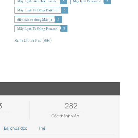
Máy Lạnh Giấu Trần Panaso
5
Máy lạnh Panasonic
5
Máy Lạnh Tủ Đứng Daikin F
5
diện tích sử dụng Máy lạ
5
Máy Lạnh Tủ Đứng Panason
5
Xem tất cả thẻ (894)
3
282
e
Các thành viên
Bài chưa đọc
Thẻ