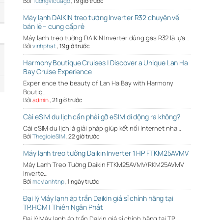
Bởi
Tuongvicuago
,
19 giờ trước
Máy lạnh DAIKIN treo tường Inverter R32 chuyên về
bán lẻ – cung cấp rẻ
Máy lạnh treo tường DAIKIN Inverter dùng gas R32 là lựa…
Bởi
vinhphat
,
19 giờ trước
Harmony Boutique Cruises | Discover a Unique Lan Ha
Bay Cruise Experience
Experience the beauty of Lan Ha Bay with Harmony
Boutiq…
Bởi
admin
,
21 giờ trước
Cài eSIM du lịch cần phải gỡ eSIM di động ra không?
Cài eSIM du lịch là giải pháp giúp kết nối Internet nha…
Bởi
ThegioieSIM
,
22 giờ trước
Máy lạnh treo tường Daikin Inverter 1 HP FTKM25AVMV
Máy Lạnh Treo Tường Daikin FTKM25AVMV/RKM25AVMV
Inverte…
Bởi
maylanhtnp
,
1 ngày trước
Đại lý Máy lạnh áp trần Daikin giá sỉ chính hãng tại
TP.HCM | Thiên Ngân Phát
Đại lý Máy lạnh áp trần Daikin giá sỉ chính hãng tại TP…