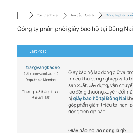
Góc thành viên
Tán gẫu – Giải trí
Công ty phân phố
Công ty phân phối giày bảo hộ tại Đồng Nai
Last Post
trangvangbaoho
Giày bảo hộ lao động giữ vai tr
(@trangvangbaoho)
nhiều khu công nghiệp và là t
Reputable Member
sản xuất, xây dựng, vận chuyể
lao động thường xuyên đối mặt 
Tham gia: 8 tháng trước
Bài viết: 130
bị
giày bảo hộ tại Đồng Nai
kh
góp phần giảm thiểu tai nạn la
động trên địa bàn.
Giày bảo hộ lao động là gì?