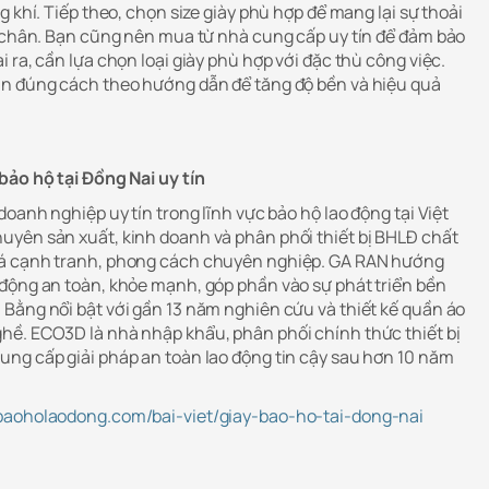
g khí. Tiếp theo, chọn size giày phù hợp để mang lại sự thoải
i chân. Bạn cũng nên mua từ nhà cung cấp uy tín để đảm bảo
 ra, cần lựa chọn loại giày phù hợp với đặc thù công việc.
ản đúng cách theo hướng dẫn để tăng độ bền và hiệu quả
bảo hộ tại Đồng Nai uy tín
doanh nghiệp uy tín trong lĩnh vực bảo hộ lao động tại Việt
yên sản xuất, kinh doanh và phân phối thiết bị BHLĐ chất
iá cạnh tranh, phong cách chuyên nghiệp. GA RAN hướng
động an toàn, khỏe mạnh, góp phần vào sự phát triển bền
Bằng nổi bật với gần 13 năm nghiên cứu và thiết kế quần áo
hề. ECO3D là nhà nhập khẩu, phân phối chính thức thiết bị
ng cấp giải pháp an toàn lao động tin cậy sau hơn 10 năm
baoholaodong.com/bai-viet/giay-bao-ho-tai-dong-nai