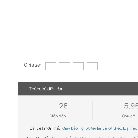
Chia sẻ:
Thống kê diễn đàn
28
5,9
Diễn đàn
Chủ đề
Bài viết mới nhất:
Giày bảo hộ lót Kevlar và lót thép loại nào