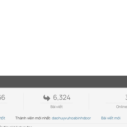
66
6,324
Bài viết
Onlin
 tốt
Thành viên mới nhất:
daohuyvuhoabinhdoor
Bài viết mới