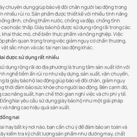
giày chuyên dụng giúp bảo vệ đôi chân người lao động trong
n nhiều rủi ro. Sản phẩm được thiết kế với nhiều tính năng
chống đinh, chống thấm nước, chống va đập, chống tĩnh
 cao hoặc thấp. Giày bảo hộ được sử dụng rộng rãi trong các
 khai thác mỏ, chế biến thực phẩm và nông nghiệp. Việc
 góp phần quan trọng trong việc giảm nguy cơ chấn thương,
 vật sắc nhọn và các tai nạn lao động khác.
Nai được sử dụng rất nhiều
sử dụng rộng rãi do địa phương là trung tâm sản xuất lớn với
h nghề tiềm ẩn rủi ro như xây dựng, sản xuất, vận chuyển,
ang bị giày bảo hộ lao động giúp bảo vệ đôi chân, giảm nguy
ng thời đảm bảo sức khỏe cho người lao động. Bên cạnh đó,
cao năng suất, hạn chế thời gian nghỉ việc và chi phí y tế.
i Đồng Nai yêu cầu sử dụng giày bảo hộ như một giải pháp
 và nâng cao hiệu quả sản xuất.
 đồng nai
ai hay bất kỳ nơi nào, bạn cần chú ý để đảm bảo an toàn và
hãy kiểm tra kỹ chất lượng sản phẩm như đường may, chất