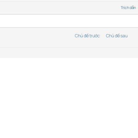
Trích dẫn
Chủ đề trước
Chủ đề sau