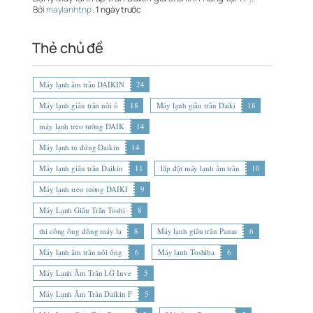
Bởi
maylanhtnp
,
1 ngày trước
Thẻ chủ đề
Máy lạnh âm trần DAIKIN
24
Máy lạnh giấu trần nối ố
18
Máy lạnh giấu trần Daiki
18
máy lạnh treo tường DAIK
14
Máy lạnh tủ đứng Daikin
14
Máy lạnh giấu trần Daikin
11
lắp đặt máy lạnh âm trần
10
Máy lạnh treo tường DAIKI
9
Máy Lạnh Giấu Trần Toshi
8
thi công ống đồng máy lạ
8
Máy lạnh giấu trần Panas
6
Máy lạnh âm trần nối ống
6
Máy lạnh Toshiba
6
Máy Lạnh Âm Trần LG Inve
5
Máy Lạnh Âm Trần Daikin F
5