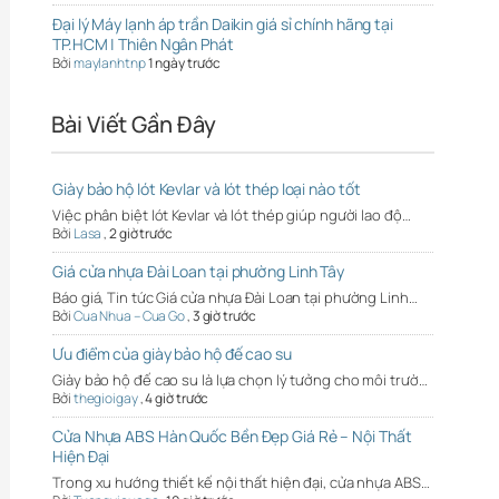
Đại lý Máy lạnh áp trần Daikin giá sỉ chính hãng tại
TP.HCM | Thiên Ngân Phát
Bởi
maylanhtnp
1 ngày trước
Bài Viết Gần Đây
Giày bảo hộ lót Kevlar và lót thép loại nào tốt
Việc phân biệt lót Kevlar và lót thép giúp người lao độ…
Bởi
Lasa
,
2 giờ trước
Giá cửa nhựa Đài Loan tại phường Linh Tây
Báo giá, Tin tức Giá cửa nhựa Đài Loan tại phường Linh…
Bởi
Cua Nhua – Cua Go
,
3 giờ trước
Ưu điểm của giày bảo hộ đế cao su
Giày bảo hộ đế cao su là lựa chọn lý tưởng cho môi trườ…
Bởi
thegioigay
,
4 giờ trước
Cửa Nhựa ABS Hàn Quốc Bền Đẹp Giá Rẻ – Nội Thất
Hiện Đại
Trong xu hướng thiết kế nội thất hiện đại, cửa nhựa ABS…