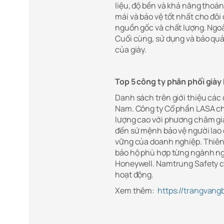
liệu, độ bền và khả năng thoán
mái và bảo vệ tốt nhất cho đô
nguồn gốc và chất lượng. Ngoài
Cuối cùng, sử dụng và bảo qu
của giày.
Top 5 công ty phân phối giày 
Danh sách trên giới thiệu các 
Nam. Công ty Cổ phần LASA chu
lượng cao với phương châm g
đến sứ mệnh bảo vệ người lao 
vững của doanh nghiệp. Thiên 
bảo hộ phù hợp từng ngành ng
Honeywell. Namtrung Safety cu
hoạt động.
Xem thêm:
https://trangvang