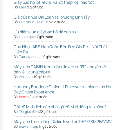
Giày bảo hộ lót Kevlar và lót thép loại nào tốt
Bởi
Lasa
2 giờ trước
Giá cửa nhựa Đài Loan tại phường Linh Tây
Bởi
Cua Nhua – Cua Go
3 giờ trước
Ưu điểm của giày bảo hộ đế cao su
Bởi
thegioigay
4 giờ trước
Cửa Nhựa ABS Hàn Quốc Bền Đẹp Giá Rẻ – Nội Thất
Hiện Đại
Bởi
Tuongvicuago
19 giờ trước
Máy lạnh DAIKIN treo tường Inverter R32 chuyên về
bán lẻ – cung cấp rẻ
Bởi
vinhphat
19 giờ trước
Harmony Boutique Cruises | Discover a Unique Lan Ha
Bay Cruise Experience
Bởi
admin
21 giờ trước
Cài eSIM du lịch cần phải gỡ eSIM di động ra không?
Bởi
ThegioieSIM
22 giờ trước
Máy lạnh treo tường Daikin Inverter 1 HP FTKM25AVMV
Bởi
maylanhtnp
1 ngày trước