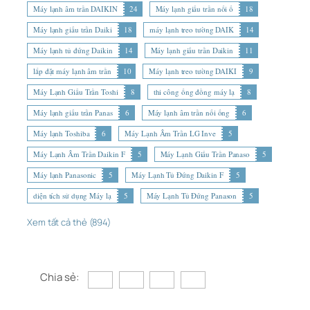
Máy lạnh âm trần DAIKIN
24
Máy lạnh giấu trần nối ố
18
Máy lạnh giấu trần Daiki
18
máy lạnh treo tường DAIK
14
Máy lạnh tủ đứng Daikin
14
Máy lạnh giấu trần Daikin
11
lắp đặt máy lạnh âm trần
10
Máy lạnh treo tường DAIKI
9
Máy Lạnh Giấu Trần Toshi
8
thi công ống đồng máy lạ
8
Máy lạnh giấu trần Panas
6
Máy lạnh âm trần nối ống
6
Máy lạnh Toshiba
6
Máy Lạnh Âm Trần LG Inve
5
Máy Lạnh Âm Trần Daikin F
5
Máy Lạnh Giấu Trần Panaso
5
Máy lạnh Panasonic
5
Máy Lạnh Tủ Đứng Daikin F
5
diện tích sử dụng Máy lạ
5
Máy Lạnh Tủ Đứng Panason
5
Xem tất cả thẻ (894)
Chia sẻ: