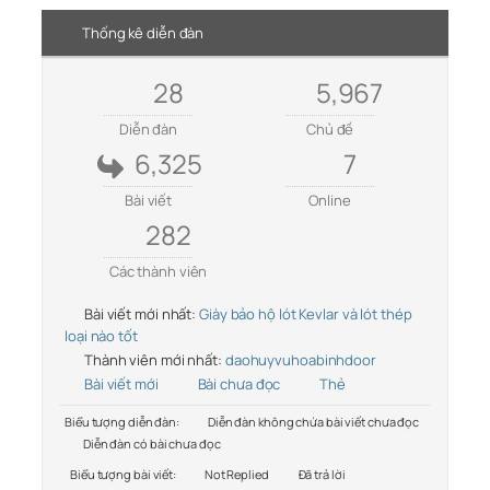
Thống kê diễn đàn
28
5,967
Diễn đàn
Chủ đề
6,325
7
Bài viết
Online
282
Các thành viên
Bài viết mới nhất:
Giày bảo hộ lót Kevlar và lót thép
loại nào tốt
Thành viên mới nhất:
daohuyvuhoabinhdoor
Bài viết mới
Bài chưa đọc
Thẻ
Biểu tượng diễn đàn:
Diễn đàn không chứa bài viết chưa đọc
Diễn đàn có bài chưa đọc
Biểu tượng bài viết:
Not Replied
Đã trả lời