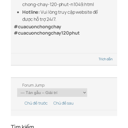
chong-chay-120-phut-n1049.html
Hotline:
Vui lòng truy cập website để
được hỗ trợ 24/7.
#cuacuonchongchay
#cuacuonchongchay120phut
Trích dẫn
Forum Jump:
Chủ đề trước
Chủ đề sau
Tìm kiếm