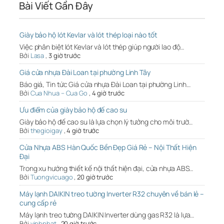
Bài Viết Gần Đây
Giày bảo hộ lót Kevlar và lót thép loại nào tốt
Việc phân biệt lót Kevlar và lót thép giúp người lao độ…
Bởi
Lasa
,
3 giờ trước
Giá cửa nhựa Đài Loan tại phường Linh Tây
Báo giá, Tin tức Giá cửa nhựa Đài Loan tại phường Linh…
Bởi
Cua Nhua – Cua Go
,
4 giờ trước
Ưu điểm của giày bảo hộ đế cao su
Giày bảo hộ đế cao su là lựa chọn lý tưởng cho môi trườ…
Bởi
thegioigay
,
4 giờ trước
Cửa Nhựa ABS Hàn Quốc Bền Đẹp Giá Rẻ – Nội Thất Hiện
Đại
Trong xu hướng thiết kế nội thất hiện đại, cửa nhựa ABS…
Bởi
Tuongvicuago
,
20 giờ trước
Máy lạnh DAIKIN treo tường Inverter R32 chuyên về bán lẻ –
cung cấp rẻ
Máy lạnh treo tường DAIKIN Inverter dùng gas R32 là lựa…
Bởi
vinhphat
,
20 giờ trước