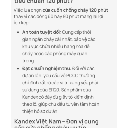
tiêu chuẩn 120 phút?
Việc lựa chọn
cửa cuốn chống cháy 120 phút
thay vì các dòng 60 hay 90 phút mang lại lợi
ích kép:
An toàn tuyệt đối:
Cung cấp thời
gian ngăn cháy dài nhất, bảo vệ các
khu vực chứa nhiều hàng hóa dễ
cháy hoặc các phòng máy quan
trọng.
Đạt chuẩn nghiệm thu:
Đối với các
dự án lớn, yêu cầu về PCCC thường
chỉ định rất rõ các vị trí xung yếu phải
sử dụng cửa EI120. Sản phẩm của
Kandex có đầy đủ giấy tờ kiểm định
theo lô, giúp chủ đầu tư yên tâm hoàn
thiện hồ sơ dự án.
Kandex Việt Nam – Đơn vị cung
cấp cửa chống cháy uy tín