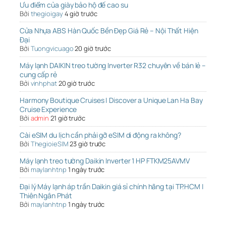
Ưu điểm của giày bảo hộ đế cao su
Bởi
thegioigay
4 giờ trước
Cửa Nhựa ABS Hàn Quốc Bền Đẹp Giá Rẻ – Nội Thất Hiện
Đại
Bởi
Tuongvicuago
20 giờ trước
Máy lạnh DAIKIN treo tường Inverter R32 chuyên về bán lẻ –
cung cấp rẻ
Bởi
vinhphat
20 giờ trước
Harmony Boutique Cruises | Discover a Unique Lan Ha Bay
Cruise Experience
Bởi
admin
21 giờ trước
Cài eSIM du lịch cần phải gỡ eSIM di động ra không?
Bởi
ThegioieSIM
23 giờ trước
Máy lạnh treo tường Daikin Inverter 1 HP FTKM25AVMV
Bởi
maylanhtnp
1 ngày trước
Đại lý Máy lạnh áp trần Daikin giá sỉ chính hãng tại TP.HCM |
Thiên Ngân Phát
Bởi
maylanhtnp
1 ngày trước