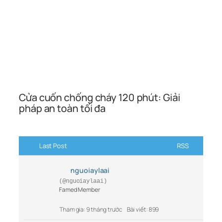
Cửa cuốn chống cháy 120 phút: Giải
pháp an toàn tối đa
Last Post
RSS
nguoiaylaai
(@nguoiaylaai)
Famed Member
Tham gia: 9 tháng trước
Bài viết: 899