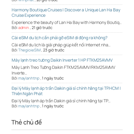
Harmony Boutique Cruises | Discover a Unique Lan Ha Bay
Cruise Experience
Experience the beauty of Lan Ha Bay with Harmony Boutiq…
Bởi
admin
,
21 giờ trước
Cài eSIM du lịch cần phải gỡ eSIM di động ra không?
Cài eSIM du lịch là giải pháp giúp kết nối Internet nha…
Bởi
ThegioieSIM
,
23 giờ trước
Máy lạnh treo tường Daikin Inverter 1 HP FTKM25AVMV
Máy Lạnh Treo Tường Daikin FTKM25AVMV/RKM25AVMV
Inverte…
Bởi
maylanhtnp
,
1 ngày trước
Đại lý Máy lạnh áp trần Daikin giá sỉ chính hãng tại TP.HCM |
Thiên Ngân Phát
Đại lý Máy lạnh áp trần Daikin giá sỉ chính hãng tại TP…
Bởi
maylanhtnp
,
1 ngày trước
Thẻ chủ đề