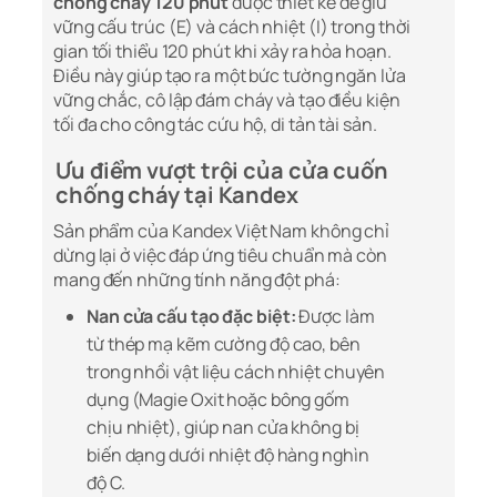
chống cháy 120 phút
được thiết kế để giữ
vững cấu trúc (E) và cách nhiệt (I) trong thời
gian tối thiểu 120 phút khi xảy ra hỏa hoạn.
Điều này giúp tạo ra một bức tường ngăn lửa
vững chắc, cô lập đám cháy và tạo điều kiện
tối đa cho công tác cứu hộ, di tản tài sản.
Ưu điểm vượt trội của cửa cuốn
chống cháy tại Kandex
Sản phẩm của Kandex Việt Nam không chỉ
dừng lại ở việc đáp ứng tiêu chuẩn mà còn
mang đến những tính năng đột phá:
Nan cửa cấu tạo đặc biệt:
Được làm
từ thép mạ kẽm cường độ cao, bên
trong nhồi vật liệu cách nhiệt chuyên
dụng (Magie Oxit hoặc bông gốm
chịu nhiệt), giúp nan cửa không bị
biến dạng dưới nhiệt độ hàng nghìn
độ C.