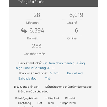
Thống kê diễn đàn
28
6,019
Diễn đàn
Chủ đề
6,394
6
Bài viết
Online
283
Các thành viên
Bài viết mới nhất:
Gói trọn chân thành qua lẵng
Thiệp Hoa Chúc Mừng 20-10
Thành viên mới nhất:
77rtio1
Bài viết mới
Bài chưa đọc
Thẻ
Biểu tượng diễn đàn:
Diễn đàn không chứa bài viết chưa đọc
Diễn đàn có bài chưa đọc
Biểu tượng bài viết:
Not Replied
Đã trả lời
Hoạt động
Hot
Dính
Unapproved