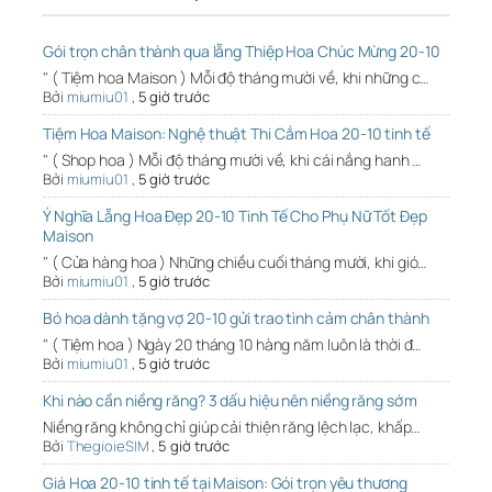
Gói trọn chân thành qua lẵng Thiệp Hoa Chúc Mừng 20-10
" ( Tiệm hoa Maison ) Mỗi độ tháng mười về, khi những c…
Bởi
miumiu01
,
5 giờ trước
Tiệm Hoa Maison: Nghệ thuật Thi Cắm Hoa 20-10 tinh tế
" ( Shop hoa ) Mỗi độ tháng mười về, khi cái nắng hanh …
Bởi
miumiu01
,
5 giờ trước
Ý Nghĩa Lẵng Hoa Đẹp 20-10 Tinh Tế Cho Phụ Nữ Tốt Đẹp
Maison
" ( Cửa hàng hoa ) Những chiều cuối tháng mười, khi gió…
Bởi
miumiu01
,
5 giờ trước
Bó hoa dành tặng vợ 20-10 gửi trao tình cảm chân thành
" ( Tiệm hoa ) Ngày 20 tháng 10 hàng năm luôn là thời đ…
Bởi
miumiu01
,
5 giờ trước
Khi nào cần niềng răng? 3 dấu hiệu nên niềng răng sớm
Niềng răng không chỉ giúp cải thiện răng lệch lạc, khấp…
Bởi
ThegioieSIM
,
5 giờ trước
Giá Hoa 20-10 tinh tế tại Maison: Gói trọn yêu thương