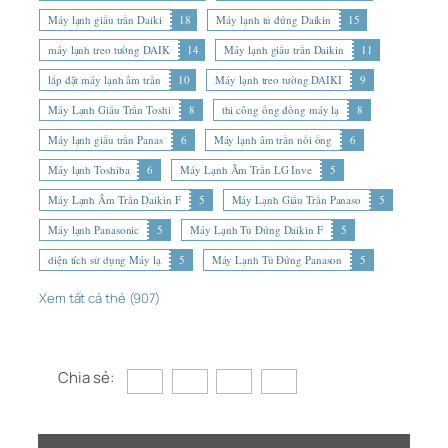
Máy lạnh giấu trần Daiki
18
Máy lạnh tủ đứng Daikin
15
máy lạnh treo tường DAIK
14
Máy lạnh giấu trần Daikin
11
lắp đặt máy lạnh âm trần
10
Máy lạnh treo tường DAIKI
9
Máy Lạnh Giấu Trần Toshi
8
thi công ống đồng máy lạ
8
Máy lạnh giấu trần Panas
6
Máy lạnh âm trần nối ống
6
Máy lạnh Toshiba
6
Máy Lạnh Âm Trần LG Inve
5
Máy Lạnh Âm Trần Daikin F
5
Máy Lạnh Giấu Trần Panaso
5
Máy lạnh Panasonic
5
Máy Lạnh Tủ Đứng Daikin F
5
diện tích sử dụng Máy lạ
5
Máy Lạnh Tủ Đứng Panason
5
Xem tất cả thẻ (907)
Chia sẻ: