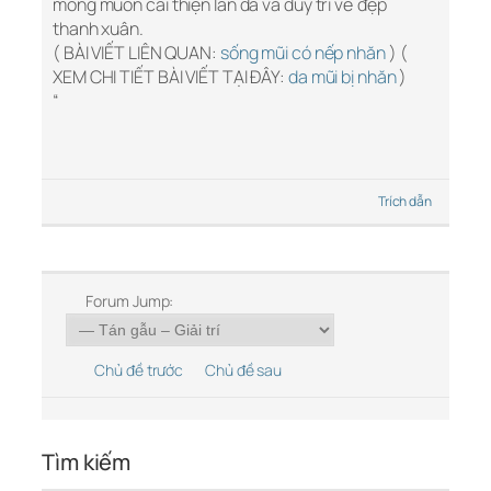
mong muốn cải thiện làn da và duy trì vẻ đẹp
thanh xuân.
( BÀI VIẾT LIÊN QUAN:
sống mũi có nếp nhăn
) (
XEM CHI TIẾT BÀI VIẾT TẠI ĐÂY:
da mũi bị nhăn
)
“
Trích dẫn
Forum Jump:
Chủ đề trước
Chủ đề sau
Tìm kiếm