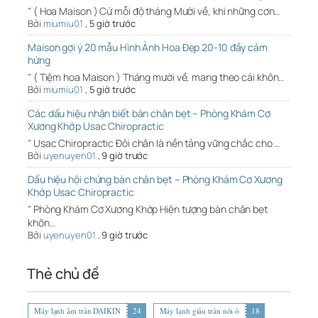
" ( Hoa Maison ) Cứ mỗi độ tháng Mười về, khi những cơn…
Bởi
miumiu01
,
5 giờ trước
Maison gợi ý 20 mẫu Hình Ảnh Hoa Đẹp 20-10 đầy cảm
hứng
" ( Tiệm hoa Maison ) Tháng mười về, mang theo cái khôn…
Bởi
miumiu01
,
5 giờ trước
Các dấu hiệu nhận biết bàn chân bẹt – Phòng Khám Cơ
Xương Khớp Usac Chiropractic
" Usac Chiropractic Đôi chân là nền tảng vững chắc cho …
Bởi
uyenuyen01
,
9 giờ trước
Dấu hiệu hội chứng bàn chân bẹt – Phòng Khám Cơ Xương
Khớp Usac Chiropractic
" Phòng Khám Cơ Xương Khớp Hiện tượng bàn chân bẹt
khôn…
Bởi
uyenuyen01
,
9 giờ trước
Thẻ chủ đề
Máy lạnh âm trần DAIKIN
24
Máy lạnh giấu trần nối ố
18