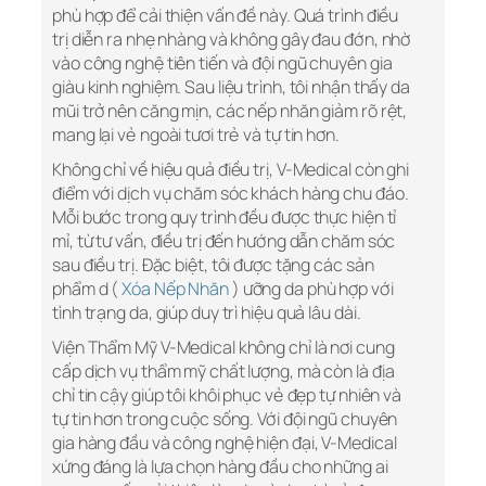
phù hợp để cải thiện vấn đề này. Quá trình điều
trị diễn ra nhẹ nhàng và không gây đau đớn, nhờ
vào công nghệ tiên tiến và đội ngũ chuyên gia
giàu kinh nghiệm. Sau liệu trình, tôi nhận thấy da
mũi trở nên căng mịn, các nếp nhăn giảm rõ rệt,
mang lại vẻ ngoài tươi trẻ và tự tin hơn.
Không chỉ về hiệu quả điều trị, V-Medical còn ghi
điểm với dịch vụ chăm sóc khách hàng chu đáo.
Mỗi bước trong quy trình đều được thực hiện tỉ
mỉ, từ tư vấn, điều trị đến hướng dẫn chăm sóc
sau điều trị. Đặc biệt, tôi được tặng các sản
phẩm d (
Xóa Nếp Nhăn
) ưỡng da phù hợp với
tình trạng da, giúp duy trì hiệu quả lâu dài.
Viện Thẩm Mỹ V-Medical không chỉ là nơi cung
cấp dịch vụ thẩm mỹ chất lượng, mà còn là địa
chỉ tin cậy giúp tôi khôi phục vẻ đẹp tự nhiên và
tự tin hơn trong cuộc sống. Với đội ngũ chuyên
gia hàng đầu và công nghệ hiện đại, V-Medical
xứng đáng là lựa chọn hàng đầu cho những ai