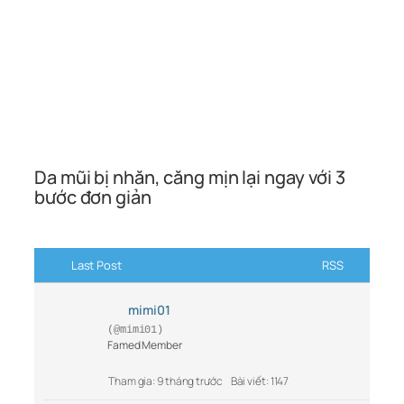
Da mũi bị nhăn, căng mịn lại ngay với 3
bước đơn giản
Last Post
RSS
mimi01
(@mimi01)
Famed Member
Tham gia: 9 tháng trước
Bài viết: 1147