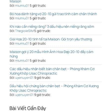
Maison
Bởi
miumiu01
5 giờ trước
Bó hoa dành tặng vợ 20-10 gửi trao tình cảm chân thành
Bởi
miumiu01
5 giờ trước
Khi nào cần niềng răng? 3 dấu hiệu nên niềng răng sớm
Bởi
ThegioieSIM
5 giờ trước
Giá Hoa 20-10 tinh tế tại Maison: Gói trọn yêu thương
Bởi
miumiu01
5 giờ trước
Maison gợi ý 20 mẫu Hình Ảnh Hoa Đẹp 20-10 đầy cảm
hứng
Bởi
miumiu01
5 giờ trước
Các dấu hiệu nhận biết bàn chân bẹt – Phòng Khám Cơ
Xương Khớp Usac Chiropractic
Bởi
uyenuyen01
9 giờ trước
Dấu hiệu hội chứng bàn chân bẹt – Phòng Khám Cơ Xương
Khớp Usac Chiropractic
Bởi
uyenuyen01
9 giờ trước
Bài Viết Gần Đây