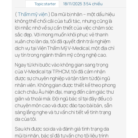
18/11/2025 3:54 chiều
Topic starter
(
Thẩm mỹ viện
) Da mũi bị nhăn – một dấu hiệu
không thể chối cãi của tuổi tác, nhưng cũng là
lời nhắc nhở về sự cần thiết của việc chăm sóc
sắc đẹp. Với mong muốn khôi phục vẻ thanh
xuân cho làn da, tôi đã quyết định trải nghiệm
dịch vụ tại Viện Thẩm Mỹ V-Medical, một địa chỉ
uy tín trong ngành thẩm mỹ công nghệ cao.
Ngay từ khi bước vào không gian sang trọng
của V-Medical tại TP.HCM, tôi đã cảm nhận
được sự chuyên nghiệp và tận tâm từ đội ngũ
nhân viên. Không gian được thiết kế theo phong
cách châu Âu hiện đại, mang đến cảm giác thư
giãn và thoải mái. Đội ngũ bác sĩ tại đây đều có
chuyên môn cao và được đào tạo bài bản, sẵn
sàng lắng nghe và tư vấn chi tiết về tình trạng
da của tôi.
Sau khi được soi da và đánh giá tình trạng da
mũi bị nhăn, bác sĩ đã tư vấn cho tôi liệu trình