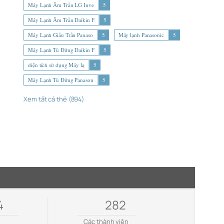
Máy Lạnh Âm Trần LG Inve
5
Máy Lạnh Âm Trần Daikin F
5
Máy Lạnh Giấu Trần Panaso
5
Máy lạnh Panasonic
5
Máy Lạnh Tủ Đứng Daikin F
5
diện tích sử dụng Máy lạ
5
Máy Lạnh Tủ Đứng Panason
5
Xem tất cả thẻ (894)
4
282
e
Các thành viên