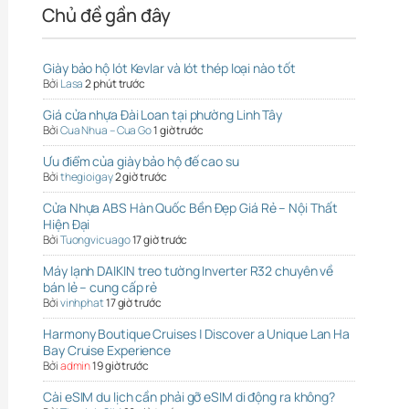
Chủ đề gần đây
Giày bảo hộ lót Kevlar và lót thép loại nào tốt
Bởi
Lasa
2 phút trước
Giá cửa nhựa Đài Loan tại phường Linh Tây
Bởi
Cua Nhua – Cua Go
1 giờ trước
Ưu điểm của giày bảo hộ đế cao su
Bởi
thegioigay
2 giờ trước
Cửa Nhựa ABS Hàn Quốc Bền Đẹp Giá Rẻ – Nội Thất
Hiện Đại
Bởi
Tuongvicuago
17 giờ trước
Máy lạnh DAIKIN treo tường Inverter R32 chuyên về
bán lẻ – cung cấp rẻ
Bởi
vinhphat
17 giờ trước
Harmony Boutique Cruises | Discover a Unique Lan Ha
Bay Cruise Experience
Bởi
admin
19 giờ trước
Cài eSIM du lịch cần phải gỡ eSIM di động ra không?