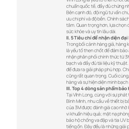
chuẩn quốc tế, đầy đủ chứng nh
Bên cạnh đó, đội ngũ tư vấn chu
ưu chi phí và độ bền. Chính sác
tâm. Quan trọng hơn, lựa chọn đ
sức khỏe và uy tín lâu dài.
II. 5 Tiêu chí để nhận diện đại
Trong bối cảnh hàng giả, hàng k
là yếu tố then chốt để đảm bảo 
nhận phân phối chính thức từ 
bạch và đầy đủ tài liệu kỹ thuật
để đưa ra giải pháp phù hợp. Ch
cũng rất quan trọng. Cuối cùng, 
hàng và sự hiện diện minh bạch
III. Top 4 dòng sản phẩm bảo
Tại Vĩnh Long, cùng với sự phá
Bình Minh, nhu cầu về thiết bị 
của 3M được đánh giá cao nhờ k
vi khuẩn hiệu quả; mặt nạ phòng
bảo hộ chống va đập và tia UV b
tiếng ồn. Đây đều là những giải 