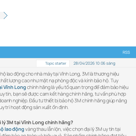
…
RSS
28/04/2026 10:06 sáng
Topic starter
hộ lao động cho nhà máy tại Vĩnh Long, 3M là thương hiệu
chất lượng cao như mặt nạ phòng độc và kính bảo hộ. Tuy
ại Vĩnh Long
chính hãng là yếu tố quan trọng để đảm bảo hiệu
ỉ uy tín, bạn sẽ được cam kết hàng chính hãng, tư vấn phù hợp
doanh nghiệp. Đầu tư thiết bị bảo hộ 3M chính hãng giúp nâng
uy trì hoạt động sản xuất ổn định.
ại lý 3M tại Vĩnh Long chính hãng?
hộ lao động
vàng thau lẫn lộn, việc chọn đại lý 3M uy tín tại
để đảm bảo an toàn và hiệu quả. Sản phẩm chính hãng đạt tiêu