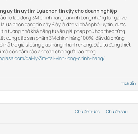
 Long uy tín uy tín: Lựa chọn tin cậy cho doanh nghiệp
bảo hộ lao động 3M chính hãng tại Vĩnh Long nhưng lo ngại về
à lựa chọn đáng tin cậy. Đây là đơn vị phân phối uy tín, được
 tin tưởng nhờ khả năng tư vấn giải pháp phù hợp theo từng
 kết cung cấp sản phẩm 3M chính hãng 100%, đầy đủ chứng
i hỗ trợ giá sỉ cùng giao hàng nhanh chóng. Đầu tư đúng thiết
phí mà còn đảm bảo an toàn cho người lao động.
nglasa.com/dai-ly-3m-tai-vinh-long-chinh-hang/
Trích dẫn
Chủ đề trước
Chủ đề sau