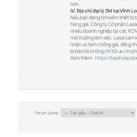
hơn.
IV. Địa chỉ đại lý 3M tại Vĩnh
Nếu bạn đang tìm kiếm thiết bị 
hàng giả, Công ty Cổ phần Lasa l
nhiều doanh nghiệp tại các KCN
môi trường làm việc. Lasa cam
nhận và tem chống giả, đồng thờ
bị bảo hộ không chỉ tối ưu chi 
Xem thêm:
https://baoholaodo
Forum Jump: