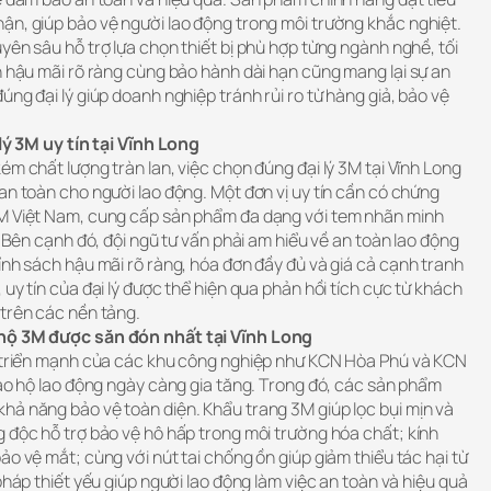
ận, giúp bảo vệ người lao động trong môi trường khắc nghiệt.
yên sâu hỗ trợ lựa chọn thiết bị phù hợp từng ngành nghề, tối
h hậu mãi rõ ràng cùng bảo hành dài hạn cũng mang lại sự an
úng đại lý giúp doanh nghiệp tránh rủi ro từ hàng giả, bảo vệ
 lý 3M uy tín tại Vĩnh Long
ém chất lượng tràn lan, việc chọn đúng đại lý 3M tại Vĩnh Long
an toàn cho người lao động. Một đơn vị uy tín cần có chứng
3M Việt Nam, cung cấp sản phẩm đa dạng với tem nhãn minh
. Bên cạnh đó, đội ngũ tư vấn phải am hiểu về an toàn lao động
ính sách hậu mãi rõ ràng, hóa đơn đầy đủ và giá cả cạnh tranh
uy tín của đại lý được thể hiện qua phản hồi tích cực từ khách
 trên các nền tảng.
 hộ 3M được săn đón nhất tại Vĩnh Long
t triển mạnh của các khu công nghiệp như KCN Hòa Phú và KCN
bảo hộ lao động ngày càng gia tăng. Trong đó, các sản phẩm
hả năng bảo vệ toàn diện. Khẩu trang 3M giúp lọc bụi mịn và
 độc hỗ trợ bảo vệ hô hấp trong môi trường hóa chất; kính
ảo vệ mắt; cùng với nút tai chống ồn giúp giảm thiểu tác hại từ
pháp thiết yếu giúp người lao động làm việc an toàn và hiệu quả