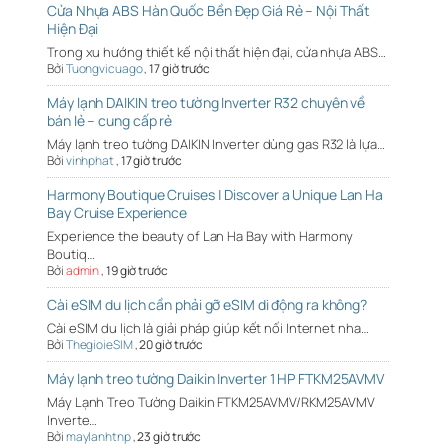
Cửa Nhựa ABS Hàn Quốc Bền Đẹp Giá Rẻ – Nội Thất
Hiện Đại
Trong xu hướng thiết kế nội thất hiện đại, cửa nhựa ABS…
Bởi
Tuongvicuago
,
17 giờ trước
Máy lạnh DAIKIN treo tường Inverter R32 chuyên về
bán lẻ – cung cấp rẻ
Máy lạnh treo tường DAIKIN Inverter dùng gas R32 là lựa…
Bởi
vinhphat
,
17 giờ trước
Harmony Boutique Cruises | Discover a Unique Lan Ha
Bay Cruise Experience
Experience the beauty of Lan Ha Bay with Harmony
Boutiq…
Bởi
admin
,
19 giờ trước
Cài eSIM du lịch cần phải gỡ eSIM di động ra không?
Cài eSIM du lịch là giải pháp giúp kết nối Internet nha…
Bởi
ThegioieSIM
,
20 giờ trước
Máy lạnh treo tường Daikin Inverter 1 HP FTKM25AVMV
Máy Lạnh Treo Tường Daikin FTKM25AVMV/RKM25AVMV
Inverte…
Bởi
maylanhtnp
,
23 giờ trước