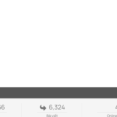
66
6,324
Bài viết
Onlin