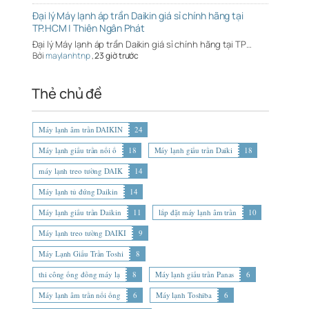
Đại lý Máy lạnh áp trần Daikin giá sỉ chính hãng tại
TP.HCM | Thiên Ngân Phát
Đại lý Máy lạnh áp trần Daikin giá sỉ chính hãng tại TP…
Bởi
maylanhtnp
,
23 giờ trước
Thẻ chủ đề
Máy lạnh âm trần DAIKIN
24
Máy lạnh giấu trần nối ố
18
Máy lạnh giấu trần Daiki
18
máy lạnh treo tường DAIK
14
Máy lạnh tủ đứng Daikin
14
Máy lạnh giấu trần Daikin
11
lắp đặt máy lạnh âm trần
10
Máy lạnh treo tường DAIKI
9
Máy Lạnh Giấu Trần Toshi
8
thi công ống đồng máy lạ
8
Máy lạnh giấu trần Panas
6
Máy lạnh âm trần nối ống
6
Máy lạnh Toshiba
6