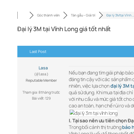
Góc thành viên
Tán gẫu – Giải trí
Đại lý 3M tại Vĩnh 
Đại lý 3M tại Vĩnh Long giá tốt nhất
Last Post
Lasa
Nếu bạn đang tìm giải pháp bảo 
(@lasa)
đáng tin cậy với các sản phẩm 
Reputable Member
nhiên, việc lựa chọn
đại lý 3M t
quả sử dụng. Khi mua tại địa ch
Tham gia: 8 tháng trước
Bài viết: 129
với nhu cầu và mức giá tốt cho 
cao an toàn, hạn chế rủi ro và d
I. Tại sao nên ưu tiên chọn Đ
Trong bối cảnh thị trường
bảo 
Vĩnh Long là yếu tố then chốt 