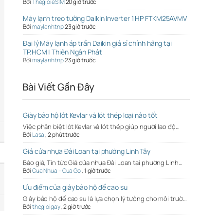
Bởi
ThegioieSIM
20 giờ trước
Máy lạnh treo tường Daikin Inverter 1 HP FTKM25AVMV
Bởi
maylanhtnp
23 giờ trước
Đại lý Máy lạnh áp trần Daikin giá sỉ chính hãng tại
TP.HCM | Thiên Ngân Phát
Bởi
maylanhtnp
23 giờ trước
Bài Viết Gần Đây
Giày bảo hộ lót Kevlar và lót thép loại nào tốt
Việc phân biệt lót Kevlar và lót thép giúp người lao độ…
Bởi
Lasa
,
2 phút trước
Giá cửa nhựa Đài Loan tại phường Linh Tây
Báo giá, Tin tức Giá cửa nhựa Đài Loan tại phường Linh…
Bởi
Cua Nhua – Cua Go
,
1 giờ trước
Ưu điểm của giày bảo hộ đế cao su
Giày bảo hộ đế cao su là lựa chọn lý tưởng cho môi trườ…
Bởi
thegioigay
,
2 giờ trước