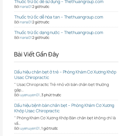
Thuốc trừ ốc dễ sử dụng – Thethuangroup.com
Bởi
nana01
2 giờ trước
Thuốc trừ ốc dễ hòa tan – Thethuangroup.com
Bởi
nana01
2 giờ trước
Thuốc trừ ốc dạng nước – Thethuangroup.com
Bởi
nana01
2 giờ trước
Bài Viết Gần Đây
Dấu hiệu chân bẹt ở trẻ – Phòng Khám Cơ Xương Khớp
Usac Chiropractic
" Usac Chiropractic Trẻ nhỏ với bàn chân bẹt thường
gặp…
Bởi
uyenuyen01
,
3 phút trước
Dấu hiệu bệnh bàn chân bẹt – Phòng Khám Cơ Xương
Khớp Usac Chiropractic
" Phòng Khám Cơ Xương Khớp Bàn chân bẹt không chỉ là
vấ…
Bởi
uyenuyen01
,
1 giờ trước