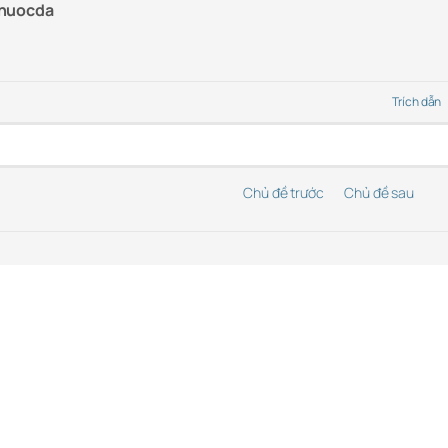
nuocda
Trích dẫn
Chủ đề trước
Chủ đề sau