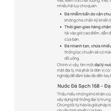
việc kiểm tra chất lượng. Việc 
nhiều hệ lụy cho quán:
Đá nhiễm bẩn do vận chu
không che chắn kỹ khiến b
Thời gian giao hàng chậm
tải vào giờ cao điểm, dẫn 
của bạn.
Đá nhanh tan, chứa nhiều
thống lọc chuẩn sẽ có mà
đồ uống.
Chính vì vậy, tìm một
đại lý nư
mặt địa lý, mà phải là đơn vị 
nghiệp để đảm bảo đá đến tay
Nước Đá Sạch 168 – Đại
Thấu hiểu những khó khăn củ
xây dựng hệ thống đại lý trun
Chúng tôi tự hào là giải pháp 
chuẩn tinh khiết của bạn.