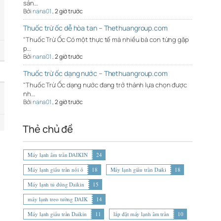
sản…
Bởi
nana01
,
2 giờ trước
Thuốc trừ ốc dễ hòa tan – Thethuangroup.com
"Thuốc Trừ Ốc Có một thực tế mà nhiều bà con từng gặp
p…
Bởi
nana01
,
2 giờ trước
Thuốc trừ ốc dạng nước – Thethuangroup.com
"Thuốc Trừ Ốc dạng nước đang trở thành lựa chọn được
nh…
Bởi
nana01
,
2 giờ trước
Thẻ chủ đề
Máy lạnh âm trần DAIKIN
24
Máy lạnh giấu trần nối ố
18
Máy lạnh giấu trần Daiki
18
Máy lạnh tủ đứng Daikin
15
máy lạnh treo tường DAIK
14
Máy lạnh giấu trần Daikin
11
lắp đặt máy lạnh âm trần
10