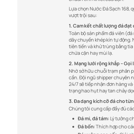
Lựa chọn Nước Đá Sạch 168, q
vượt trội sau:
1. Cam kết chất lượng đá đạ
Toàn bộ sản phẩm đá viên (đá m
dây chuyền khép kín tự động.
tiên tiến và khử trùng bằng tia
chứa cặn hay mùi lạ.
2. Mạng lưới rộng khắp – Gọi 
Nhờ sở hữu chuỗi trạm phân p
cần. Đội ngũ shipper chuyên n
24/7 sẽ tiếp nhận đơn hàng và
trạng hao hụt hay tan chảy d
3. Đa dạng kích cỡ đá cho từn
Chúng tôi cung cấp đầy đủ các
Đá mi, đá tám:
Lý tưởng ch
Đá bốn:
Thích hợp cho các