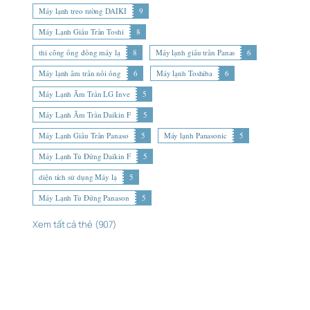
Máy lạnh treo tường DAIKI
9
Máy Lạnh Giấu Trần Toshi
8
thi công ống đồng máy lạ
8
Máy lạnh giấu trần Panas
6
Máy lạnh âm trần nối ống
6
Máy lạnh Toshiba
6
Máy Lạnh Âm Trần LG Inve
5
Máy Lạnh Âm Trần Daikin F
5
Máy Lạnh Giấu Trần Panaso
5
Máy lạnh Panasonic
5
Máy Lạnh Tủ Đứng Daikin F
5
diện tích sử dụng Máy lạ
5
Máy Lạnh Tủ Đứng Panason
5
Xem tất cả thẻ (907)