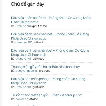
Chủ đề gần đây
Dấu hiệu chân bẹt ở trẻ – Phòng Khám Cơ Xương Khớp
Usac Chiropractic
Bởi
uyenuyen01
3 phút trước
Dấu hiệu bệnh bàn chân bẹt – Phòng Khám Cơ Xương
Khớp Usac Chiropractic
Bởi
uyenuyen01
1 giờ trước
Dấu hiệu bệnh bàn chân bẹt – Phòng Khám Cơ Xương
Khớp Usac Chiropractic
Bởi
uyenuyen01
1 giờ trước
Thương hiệu giày bảo hộ tại Bắc Ninh bán chạy
Bởi
trangvangbaoho
1 giờ trước
Dấu hiệu bàn chân phẳng – Phòng Khám Cơ Xương
Khớp Usac Chiropractic
Bởi
uyenuyen01
1 giờ trước
Thuốc trừ ốc diệt tận gốc – Thethuangroup.com
Bởi
nana01
1 giờ trước