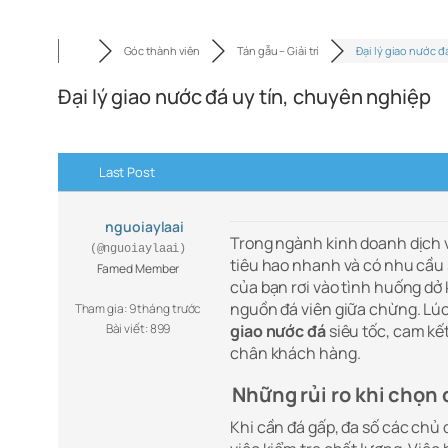
Góc thành viên
Tán gẫu – Giải trí
Đại lý giao nước đ
Đại lý giao nước đá uy tín, chuyên nghiệp
Last Post
nguoiaylaai
Trong ngành kinh doanh dịch 
(@nguoiaylaai)
tiêu hao nhanh và có nhu cầu 
Famed Member
của bạn rơi vào tình huống dở 
nguồn đá viên giữa chừng. Lúc
Tham gia: 9 tháng trước
Bài viết: 899
giao nước đá
siêu tốc, cam kết
chân khách hàng.
Những rủi ro khi chọn
Khi cần đá gấp, đa số các chủ