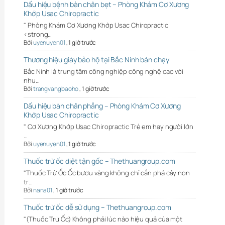
Dấu hiệu bệnh bàn chân bẹt – Phòng Khám Cơ Xương
Khớp Usac Chiropractic
" Phòng Khám Cơ Xương Khớp Usac Chiropractic
<strong…
Bởi
uyenuyen01
,
1 giờ trước
Thương hiệu giày bảo hộ tại Bắc Ninh bán chạy
Bắc Ninh là trung tâm công nghiệp công nghệ cao với
nhu…
Bởi
trangvangbaoho
,
1 giờ trước
Dấu hiệu bàn chân phẳng – Phòng Khám Cơ Xương
Khớp Usac Chiropractic
" Cơ Xương Khớp Usac Chiropractic Trẻ em hay người lớn
…
Bởi
uyenuyen01
,
1 giờ trước
Thuốc trừ ốc diệt tận gốc – Thethuangroup.com
"Thuốc Trừ Ốc Ốc bươu vàng không chỉ cắn phá cây non
tr…
Bởi
nana01
,
1 giờ trước
Thuốc trừ ốc dễ sử dụng – Thethuangroup.com
"(Thuốc Trừ Ốc) Không phải lúc nào hiệu quả của một