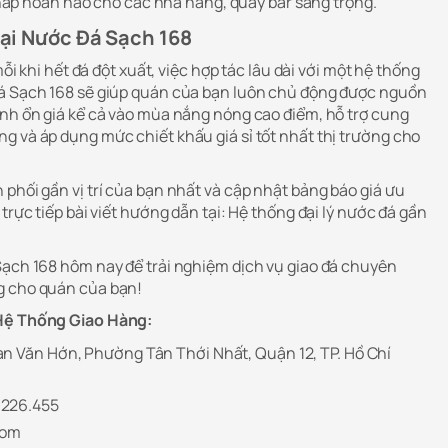
háp hoàn hảo cho các nhà hàng, quầy bar sang trọng.
 tại Nước Đá Sạch 168
mỗi khi hết đá đột xuất, việc hợp tác lâu dài với một hệ thống
Đá Sạch 168 sẽ giúp quán của bạn luôn chủ động được nguồn
ình ổn giá kể cả vào mùa nắng nóng cao điểm, hỗ trợ cung
g và áp dụng mức chiết khấu giá sỉ tốt nhất thị trường cho
phối gần vị trí của bạn nhất và cập nhật bảng báo giá ưu
trực tiếp bài viết hướng dẫn tại: Hệ thống đại lý nước đá gần
Sạch 168 hôm nay để trải nghiệm dịch vụ giao đá chuyên
g cho quán của bạn!
 Hệ Thống Giao Hàng:
n Văn Hớn, Phường Tân Thới Nhất, Quận 12, TP. Hồ Chí
226.455
com