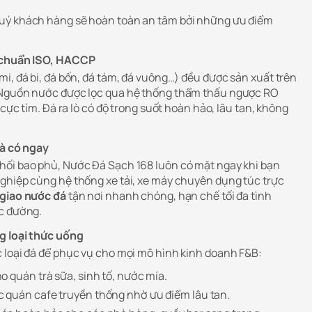
uý khách hàng sẽ hoàn toàn an tâm bởi những ưu điểm
t chuẩn ISO, HACCP
i, đá bi, đá bốn, đá tám, đá vuông…) đều được sản xuất trên
 Nguồn nước được lọc qua hệ thống thẩm thấu ngược RO
 cực tím. Đá ra lò có độ trong suốt hoàn hảo, lâu tan, không
là có ngay
hối bao phủ, Nước Đá Sạch 168 luôn có mặt ngay khi bạn
ghiệp cùng hệ thống xe tải, xe máy chuyên dụng túc trực
giao nước đá
tận nơi nhanh chóng, hạn chế tối đa tình
ọc đường.
g loại thức uống
 loại đá để phục vụ cho mọi mô hình kinh doanh F&B:
o quán trà sữa, sinh tố, nước mía.
 quán cafe truyền thống nhờ ưu điểm lâu tan.