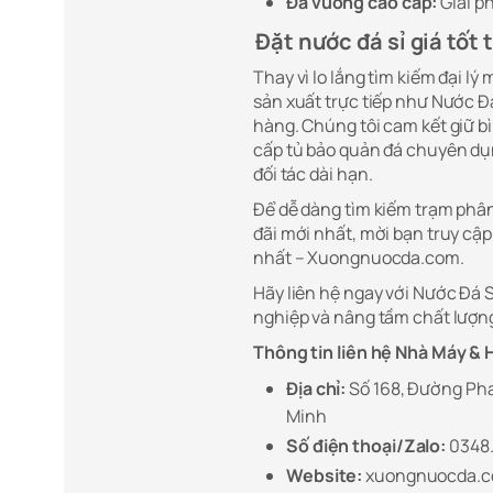
Đá vuông cao cấp:
Giải p
Đặt nước đá sỉ giá tốt
Thay vì lo lắng tìm kiếm đại lý 
sản xuất trực tiếp như Nước 
hàng. Chúng tôi cam kết giữ b
cấp tủ bảo quản đá chuyên dụn
đối tác dài hạn.
Để dễ dàng tìm kiếm trạm phân 
đãi mới nhất, mời bạn truy cập 
nhất – Xuongnuocda.com.
Hãy liên hệ ngay với Nước Đá 
nghiệp và nâng tầm chất lượn
Thông tin liên hệ Nhà Máy &
Địa chỉ:
Số 168, Đường Pha
Minh
Số điện thoại/Zalo:
0348.
Website:
xuongnuocda.