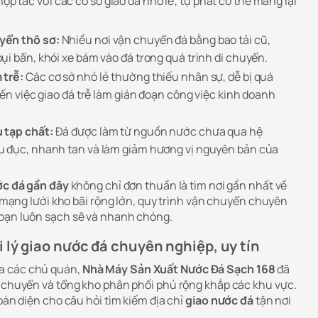
hợp tác với các cơ sở giao đá nhỏ lẻ, tự phát có thể mang lại
yển thô sơ:
Nhiều nơi vận chuyển đá bằng bao tải cũ,
ụi bẩn, khói xe bám vào đá trong quá trình di chuyển.
 trễ:
Các cơ sở nhỏ lẻ thường thiếu nhân sự, dễ bị quá
đến việc giao đá trễ làm gián đoạn công việc kinh doanh
 tạp chất:
Đá được làm từ nguồn nước chưa qua hệ
u đục, nhanh tan và làm giảm hương vị nguyên bản của
ớc đá gần đây
không chỉ đơn thuần là tìm nơi gần nhất về
có mạng lưới kho bãi rộng lớn, quy trình vận chuyển chuyên
 bạn luôn sạch sẽ và nhanh chóng.
 lý giao nước đá chuyên nghiệp, uy tín
a các chủ quán,
Nhà Máy Sản Xuất Nước Đá Sạch 168
đã
g chuyển và tổng kho phân phối phủ rộng khắp các khu vực.
toàn diện cho câu hỏi tìm kiếm địa chỉ
giao nước đá
tận nơi