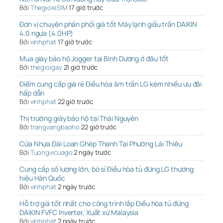
Bởi
ThegioieSIM
17 giờ trước
Đơn vị chuyên phân phối giá tốt Máy lạnh giấu trần DAIKIN
4.0 ngựa (4.0HP)
Bởi
vinhphat
17 giờ trước
Mua giày bảo hộ Jogger tại Bình Dương ở đâu tốt
Bởi
thegioigay
21 giờ trước
Điểm cung cấp giá rẻ Điều hòa âm trần LG kèm nhiều ưu đãi
hấp dẫn
Bởi
vinhphat
22 giờ trước
Thị trường giày bảo hộ tại Thái Nguyên
Bởi
trangvangbaoho
22 giờ trước
Cửa Nhựa Đài Loan Ghép Thanh Tại Phường Lái Thiêu
Bởi
Tuongvicuago
2 ngày trước
Cung cấp số lượng lớn, bỏ sỉ Điều hòa tủ đứng LG thương
hiệu Hàn Quốc
Bởi
vinhphat
2 ngày trước
Hỗ trợ giá tốt nhất cho công trình lắp Điều hòa tủ đứng
DAIKIN FVFC Inverter, Xuất xứ Malaysia
Bởi
vinhphat
2 ngày trước