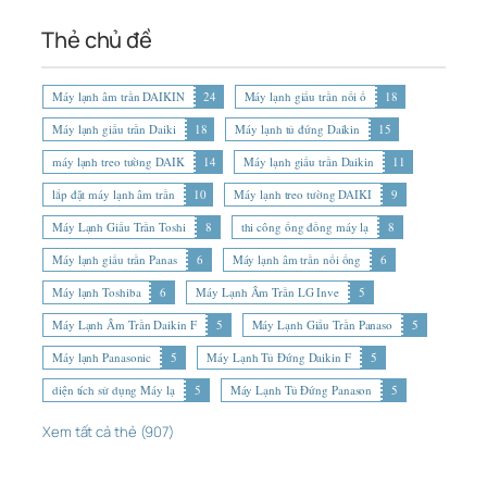
Thẻ chủ đề
Máy lạnh âm trần DAIKIN
24
Máy lạnh giấu trần nối ố
18
Máy lạnh giấu trần Daiki
18
Máy lạnh tủ đứng Daikin
15
máy lạnh treo tường DAIK
14
Máy lạnh giấu trần Daikin
11
lắp đặt máy lạnh âm trần
10
Máy lạnh treo tường DAIKI
9
Máy Lạnh Giấu Trần Toshi
8
thi công ống đồng máy lạ
8
Máy lạnh giấu trần Panas
6
Máy lạnh âm trần nối ống
6
Máy lạnh Toshiba
6
Máy Lạnh Âm Trần LG Inve
5
Máy Lạnh Âm Trần Daikin F
5
Máy Lạnh Giấu Trần Panaso
5
Máy lạnh Panasonic
5
Máy Lạnh Tủ Đứng Daikin F
5
diện tích sử dụng Máy lạ
5
Máy Lạnh Tủ Đứng Panason
5
Xem tất cả thẻ (907)