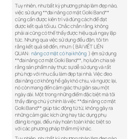
Tuy nhiên, như bất kỳ phương pháp làm đẹp nào,
việc sử dụng **đai nâng cơ mặt Golki Band**
cũng cần được kiên trì và đúng cách để đạt
được kết quả tối ưu. Chắc chắn rằng, không
phải ai cũng có thể thấy được hiệu quả ngay lập
tức. Nhưng qua việc sử dụng đều đặn, tôi tin
rằng kết quả sẽ đến, như n ( BÀI VIẾT LIÊN
QUAN:
nâng cơ mặt có hại không
) ệm sử dụng
**đai nâng cơ mặt Golki Band**, họ luôn chia sẻ
rằng sản phẩm này thực sự dễ sử dụng và rất
phù hợp với nhu cầu làm đẹp tại nhà. Việc đeo
đai nâng cơ không hề gây khó chịu, và ngược lại,
nó còn mang đến cảm giác thư giãn sau một
ngày dài. Một trong những điểm đặc biệt mà tôi
thấy đáng chú ý chính là việc **đai nâng cơ mặt
Golki Band** giúp tác động từ từ, không gây ra
những cảm giác kích ứng hay tác dụng phụ
đáng lo ngại, điều này hoàn toàn khác biệt so
với các phương pháp thẩm mỹ khác.
Tuy nhiên, như bất kỳ phương pháp làm đẹp nào,