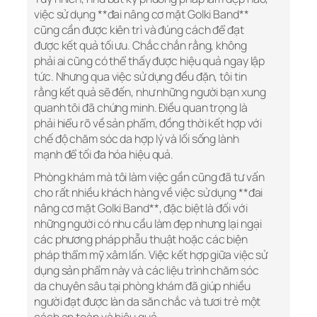
việc sử dụng **đai nâng cơ mặt Golki Band**
cũng cần được kiên trì và đúng cách để đạt
được kết quả tối ưu. Chắc chắn rằng, không
phải ai cũng có thể thấy được hiệu quả ngay lập
tức. Nhưng qua việc sử dụng đều đặn, tôi tin
rằng kết quả sẽ đến, như những người bạn xung
quanh tôi đã chứng minh. Điều quan trọng là
phải hiểu rõ về sản phẩm, đồng thời kết hợp với
chế độ chăm sóc da hợp lý và lối sống lành
mạnh để tối đa hóa hiệu quả.
Phòng khám mà tôi làm việc gần cũng đã tư vấn
cho rất nhiều khách hàng về việc sử dụng **đai
nâng cơ mặt Golki Band**, đặc biệt là đối với
những người có nhu cầu làm đẹp nhưng lại ngại
các phương pháp phẫu thuật hoặc các biện
pháp thẩm mỹ xâm lấn. Việc kết hợp giữa việc sử
dụng sản phẩm này và các liệu trình chăm sóc
da chuyên sâu tại phòng khám đã giúp nhiều
người đạt được làn da săn chắc và tươi trẻ một