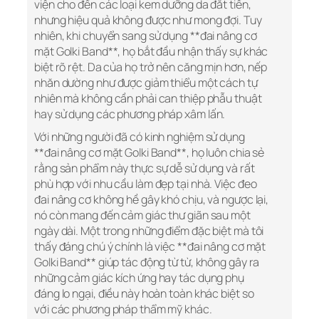
viện cho đến các loại kem dưỡng da đắt tiền,
nhưng hiệu quả không được như mong đợi. Tuy
nhiên, khi chuyển sang sử dụng **đai nâng cơ
mặt Golki Band**, họ bắt đầu nhận thấy sự khác
biệt rõ rệt. Da của họ trở nên căng mịn hơn, nếp
nhăn dường như được giảm thiểu một cách tự
nhiên mà không cần phải can thiệp phẫu thuật
hay sử dụng các phương pháp xâm lấn.
Với những người đã có kinh nghiệm sử dụng
**đai nâng cơ mặt Golki Band**, họ luôn chia sẻ
rằng sản phẩm này thực sự dễ sử dụng và rất
phù hợp với nhu cầu làm đẹp tại nhà. Việc đeo
đai nâng cơ không hề gây khó chịu, và ngược lại,
nó còn mang đến cảm giác thư giãn sau một
ngày dài. Một trong những điểm đặc biệt mà tôi
thấy đáng chú ý chính là việc **đai nâng cơ mặt
Golki Band** giúp tác động từ từ, không gây ra
những cảm giác kích ứng hay tác dụng phụ
đáng lo ngại, điều này hoàn toàn khác biệt so
với các phương pháp thẩm mỹ khác.