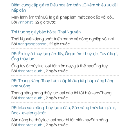
Điểm cung cấp giá rẻ Điều hòa âm trần LG kèm nhiều ưu đãi
hấp dẫn
Máy lạnh âm trần LG là giải pháp làm mát cao cấp với cô…
Bởi
vinhphat
,
22 giờ trước
Thị trường giày bảo hộ tại Thái Nguyên
Thái Nguyên đang phát triển mạnh về công nghiệp với nhi…
Bởi
trangvangbaoho
,
22 giờ trước
RE: Ép tuy ô thủy lực gần đây, Ống mềm thuỷ lực, Tuy ô là gì,
Ống thủy lực
Ống tuy ô thủy lực loại tốt hiện nay giá thế nàoỐng tuy…
Bởi
thaontasieuthi
,
2 ngày trước
RE: Thang Nâng Thủy Lực nhập khẩu giải pháp nâng hàng
nhà xưởng
Thang nâng hàng thủy lực loại nào thì tốt hiện anyThang…
Bởi
thaontasieuthi
,
2 ngày trước
RE: Mua sàn nâng thủy lực ở đâu, Sàn nâng thủy lực giá rẻ,
Dock leveler giá tốt
Sàn nâng hạ thủy lực loại nào thì tốt hiện naySàn nâng …
Bởi
thaontasieuthi
,
2 ngày trước