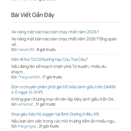
Bài Viết Gần Đây
Xe nâng mặt bàn nào bán chạy nhất năm 2026?
Xe nâng mặt bàn nào bán chạy nhất năm 2026?Tổng quan
về…
Bởi
hanatc89
,
8 giờ trước
Nên đi Núi Tứ Cô Nương hay Cửu Trại Câu?
Nếu đang lên kế hoạch khám phá Tứ Xuyên, nhiều du
khách…
Bởi
ThegioieSIM
,
17 giờ trước
Đơn vị chuyên phân phối giá tốt Máy lạnh giấu trần DAIKIN
4.0 ngựa (4.0HP)
Không gian thương mại rất nên lắp Máy lạnh giấu trần DA…
Bởi
vinhphat
,
17 giờ trước
Mua giày bảo hộ Jogger tại Bình Dương ở đâu tốt
Nếu bạn làm việc trong các môi trường tiềm ẩn nhiều ngu…
Bởi
thegioigay
,
21 giờ trước