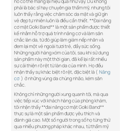
nó có thể mang lại hiệu quả như vậy. Dù không
phải là bác sĩ hay chuyên gia thẩm mỹ, nhưng tôi
luôn thấy rằng việc chăm sóc da mặt và giữ gìn
vẻ đẹp tự nhiên luôn là điều cần thiết. **Đai nâng
cơ mặt Golki Band** là một sản phẩm được thiết
kế nhằm hỗ trợ quá trình nâng cơ và làm săn
chắc làn da, từ đó giúp làm giảm nếp nhăn và
đem lại một vẻ ngoài tươi trẻ, đầy sức sống.
Những người hàng xóm của tôi, sau khi sử dụng
sản phẩm này một thời gian, đã kể lại rất nhiều
sự cải thiện rõ rệt từ làn da của mình. Họ đều
nhận thấy sự khác biệt rõ rệt, đặc biệt là (
Nâng
cơ
) ở những vùng da chùng nhão, kém săn
chắc.
Không chỉ những người xung quanh tôi, mà qua
việc tiếp xúc với khách hàng của phòng khám,
tôi nhận thấy **đai nâng cơ mặt Golki Band**
thực sự là một sản phẩm được yêu thích và
đánh giá cao. Một số người trong số họ từng thử
qua nhiều phương pháp khác nhau, từ thẩm mỹ