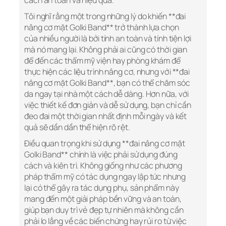
cách an toàn và hiệu quả.
Tôi nghĩ rằng một trong những lý do khiến **đai
nâng cơ mặt Golki Band** trở thành lựa chọn
của nhiều người là bởi tính an toàn và tính tiện lợi
mà nó mang lại. Không phải ai cũng có thời gian
để đến các thẩm mỹ viện hay phòng khám để
thực hiện các liệu trình nâng cơ, nhưng với **đai
nâng cơ mặt Golki Band**, bạn có thể chăm sóc
da ngay tại nhà một cách dễ dàng. Hơn nữa, với
việc thiết kế đơn giản và dễ sử dụng, bạn chỉ cần
đeo đai một thời gian nhất định mỗi ngày và kết
quả sẽ dần dần thể hiện rõ rệt.
Điều quan trọng khi sử dụng **đai nâng cơ mặt
Golki Band** chính là việc phải sử dụng đúng
cách và kiên trì. Không giống như các phương
pháp thẩm mỹ có tác dụng ngay lập tức nhưng
lại có thể gây ra tác dụng phụ, sản phẩm này
mang đến một giải pháp bền vững và an toàn,
giúp bạn duy trì vẻ đẹp tự nhiên mà không cần
phải lo lắng về các biến chứng hay rủi ro từ việc