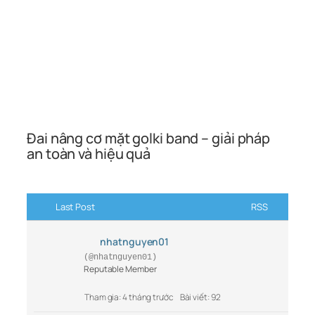
Đai nâng cơ mặt golki band – giải pháp
an toàn và hiệu quả
Last Post
RSS
nhatnguyen01
(@nhatnguyen01)
Reputable Member
Tham gia: 4 tháng trước
Bài viết: 92