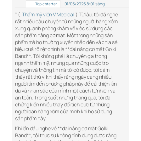
01/06/2026 8:01 sáng
Topic starter
” (
Thẩm mỹ viện V Medical
) Từ lâu, tôi đã nghe
rất nhiều câu chuyện từ những người hàng xóm
xung quanh phòng khám về việc sử dụng các
sản phẩm nâng cơ mặt. Một trong những sản
phẩm mà họ thường xuyên nhắc đến và chia sẻ
hiệu quả rõ rệt chính là **đai nâng cơ mặt Golki
Band**. Tôi không phải là chuyên gia trong
ngành thẩm mỹ, nhưng qua những cuộc trò
chuyện và thông tin mà tôi có được, tôi cảm
thấy rất thú vị khi thấy rằng ngày càng nhiều
người tìm đến phương pháp này để cải thiện làn
da và nhan sắc của mình một cách tự nhiên và
an toàn. Trong suốt những tháng qua, tôi đã
chứng kiến nhiều thay đổi tích cực từ những
người bạn hàng xóm của mình khi họ sử dụng
sản phẩm này.
Khi lần đầu nghe về **đai nâng cơ mặt Golki
Band**, tôi thực sự không hình dung được rằng