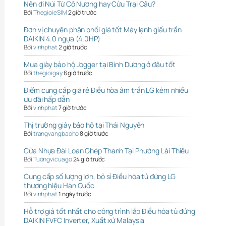
Nên đi Núi Tứ Cô Nương hay Cửu Trại Câu?
Bởi
ThegioieSIM
2 giờ trước
Đơn vị chuyên phân phối giá tốt Máy lạnh giấu trần
DAIKIN 4.0 ngựa (4.0HP)
Bởi
vinhphat
2 giờ trước
Mua giày bảo hộ Jogger tại Bình Dương ở đâu tốt
Bởi
thegioigay
6 giờ trước
Điểm cung cấp giá rẻ Điều hòa âm trần LG kèm nhiều
ưu đãi hấp dẫn
Bởi
vinhphat
7 giờ trước
Thị trường giày bảo hộ tại Thái Nguyên
Bởi
trangvangbaoho
8 giờ trước
Cửa Nhựa Đài Loan Ghép Thanh Tại Phường Lái Thiêu
Bởi
Tuongvicuago
24 giờ trước
Cung cấp số lượng lớn, bỏ sỉ Điều hòa tủ đứng LG
thương hiệu Hàn Quốc
Bởi
vinhphat
1 ngày trước
Hỗ trợ giá tốt nhất cho công trình lắp Điều hòa tủ đứng
DAIKIN FVFC Inverter, Xuất xứ Malaysia