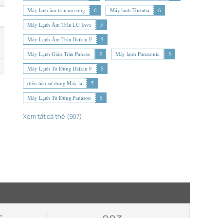
Máy lạnh âm trần nối ống
6
Máy lạnh Toshiba
6
Máy Lạnh Âm Trần LG Inve
5
Máy Lạnh Âm Trần Daikin F
5
Máy Lạnh Giấu Trần Panaso
5
Máy lạnh Panasonic
5
Máy Lạnh Tủ Đứng Daikin F
5
diện tích sử dụng Máy lạ
5
Máy Lạnh Tủ Đứng Panason
5
Xem tất cả thẻ (907)