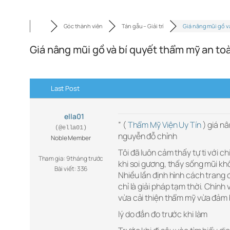
Góc thành viên
Tán gẫu – Giải trí
Giá nâng mũi gồ v
Giá nâng mũi gồ và bí quyết thẩm mỹ an to
Last Post
ella01
” (
Thẩm Mỹ Viện Uy Tín
) giá nâ
(@ella01)
nguyễn đỗ chỉnh
Noble Member
Tôi đã luôn cảm thấy tự ti với ch
Tham gia: 9 tháng trước
khi soi gương, thấy sống mũi kh
Bài viết: 336
Nhiều lần định hình cách trang 
chỉ là giải pháp tạm thời. Chính
vừa cải thiện thẩm mỹ vừa đảm 
lý do đắn đo trước khi làm