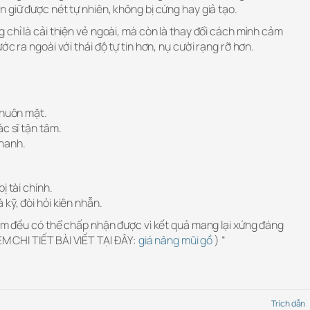
 giữ được nét tự nhiên, không bị cứng hay giả tạo.
 chỉ là cải thiện vẻ ngoài, mà còn là thay đổi cách mình cảm
ớc ra ngoài với thái độ tự tin hơn, nụ cười rạng rỡ hơn.
khuôn mặt.
c sĩ tận tâm.
hanh.
ị tài chính.
kỹ, đòi hỏi kiên nhẫn.
iểm đều có thể chấp nhận được vì kết quả mang lại xứng đáng
XEM CHI TIẾT BÀI VIẾT TẠI ĐÂY:
giá nâng mũi gồ
) “
Trích dẫn