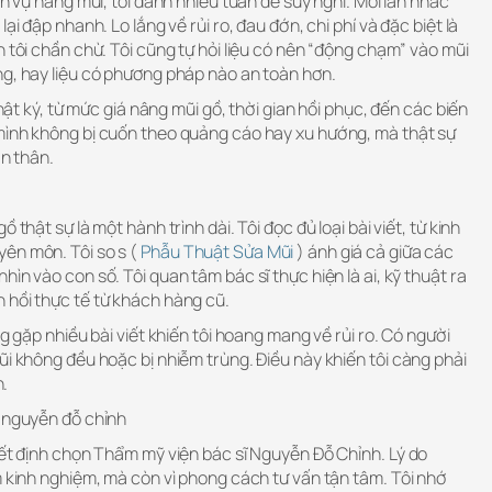
ch vụ nâng mũi, tôi dành nhiều tuần để suy nghĩ. Mỗi lần nhắc
ại đập nhanh. Lo lắng về rủi ro, đau đớn, chi phí và đặc biệt là
n tôi chần chừ. Tôi cũng tự hỏi liệu có nên “động chạm” vào mũi
ng, hay liệu có phương pháp nào an toàn hơn.
nhật ký, từ mức giá nâng mũi gồ, thời gian hồi phục, đến các biến
mình không bị cuốn theo quảng cáo hay xu hướng, mà thật sự
ản thân.
 thật sự là một hành trình dài. Tôi đọc đủ loại bài viết, từ kinh
ên môn. Tôi so s (
Phẫu Thuật Sửa Mũi
) ánh giá cả giữa các
ìn vào con số. Tôi quan tâm bác sĩ thực hiện là ai, kỹ thuật ra
 hồi thực tế từ khách hàng cũ.
ng gặp nhiều bài viết khiến tôi hoang mang về rủi ro. Có người
ũi không đều hoặc bị nhiễm trùng. Điều này khiến tôi càng phải
n.
ĩ nguyễn đỗ chỉnh
yết định chọn Thẩm mỹ viện bác sĩ Nguyễn Đỗ Chỉnh. Lý do
m kinh nghiệm, mà còn vì phong cách tư vấn tận tâm. Tôi nhớ