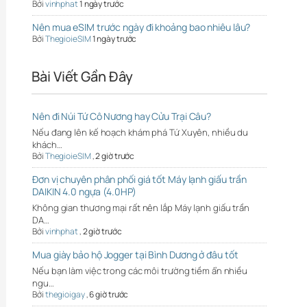
Bởi
vinhphat
1 ngày trước
Nên mua eSIM trước ngày đi khoảng bao nhiêu lâu?
Bởi
ThegioieSIM
1 ngày trước
Bài Viết Gần Đây
Nên đi Núi Tứ Cô Nương hay Cửu Trại Câu?
Nếu đang lên kế hoạch khám phá Tứ Xuyên, nhiều du
khách…
Bởi
ThegioieSIM
,
2 giờ trước
Đơn vị chuyên phân phối giá tốt Máy lạnh giấu trần
DAIKIN 4.0 ngựa (4.0HP)
Không gian thương mại rất nên lắp Máy lạnh giấu trần
DA…
Bởi
vinhphat
,
2 giờ trước
Mua giày bảo hộ Jogger tại Bình Dương ở đâu tốt
Nếu bạn làm việc trong các môi trường tiềm ẩn nhiều
ngu…
Bởi
thegioigay
,
6 giờ trước