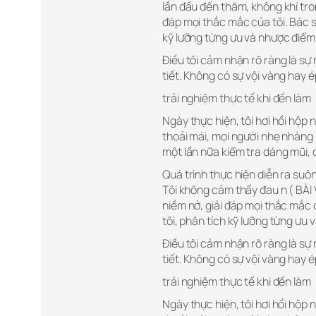
lần đầu đến thăm, không khí tro
đáp mọi thắc mắc của tôi. Bác s
kỹ lưỡng từng ưu và nhược điểm,
Điều tôi cảm nhận rõ ràng là sự m
tiết. Không có sự vội vàng hay é
trải nghiệm thực tế khi đến làm
Ngày thực hiện, tôi hơi hồi hộp
thoải mái, mọi người nhẹ nhàng 
một lần nữa kiểm tra dáng mũi, đ
Quá trình thực hiện diễn ra suô
Tôi không cảm thấy đau n ( BÀI
niềm nở, giải đáp mọi thắc mắc 
tôi, phân tích kỹ lưỡng từng ưu
Điều tôi cảm nhận rõ ràng là sự m
tiết. Không có sự vội vàng hay é
trải nghiệm thực tế khi đến làm
Ngày thực hiện, tôi hơi hồi hộp