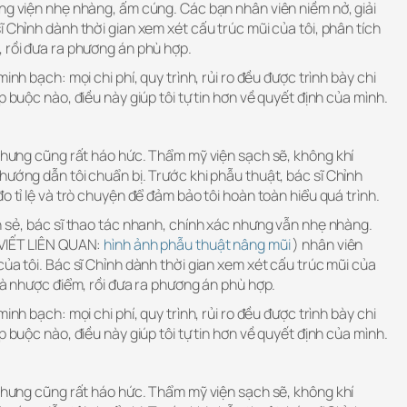
ng viện nhẹ nhàng, ấm cúng. Các bạn nhân viên niềm nở, giải
ĩ Chỉnh dành thời gian xem xét cấu trúc mũi của tôi, phân tích
 rồi đưa ra phương án phù hợp.
inh bạch: mọi chi phí, quy trình, rủi ro đều được trình bày chi
p buộc nào, điều này giúp tôi tự tin hơn về quyết định của mình.
 nhưng cũng rất háo hức. Thẩm mỹ viện sạch sẽ, không khí
hướng dẫn tôi chuẩn bị. Trước khi phẫu thuật, bác sĩ Chỉnh
o tỉ lệ và trò chuyện để đảm bảo tôi hoàn toàn hiểu quá trình.
n sẻ, bác sĩ thao tác nhanh, chính xác nhưng vẫn nhẹ nhàng.
 VIẾT LIÊN QUAN:
hình ảnh phẫu thuật nâng mũi
) nhân viên
của tôi. Bác sĩ Chỉnh dành thời gian xem xét cấu trúc mũi của
 và nhược điểm, rồi đưa ra phương án phù hợp.
inh bạch: mọi chi phí, quy trình, rủi ro đều được trình bày chi
p buộc nào, điều này giúp tôi tự tin hơn về quyết định của mình.
 nhưng cũng rất háo hức. Thẩm mỹ viện sạch sẽ, không khí