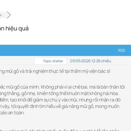
à …
àn hiệu quả
RSS
03/05/2026 12:26 chiều
Topic starter
ng mũi gồ và trải nghiệm thực tế tại thẩm mỹ viện bác sĩ
iếc mũi gồ của mình. Không phải vì ai chê bai, mà là bản thân tôi
ông thẳng, gồ nhẹ, khiến tổng thể khuôn mặt không hài hòa.
điểm, tạo khối để giảm sự chú ý vào mũi, nhưng rồi nhận ra đó
 vì vậy, tôi quyết định tìm hiểu về giá nâng mũi gồ, mong muốn
bảo an toàn.