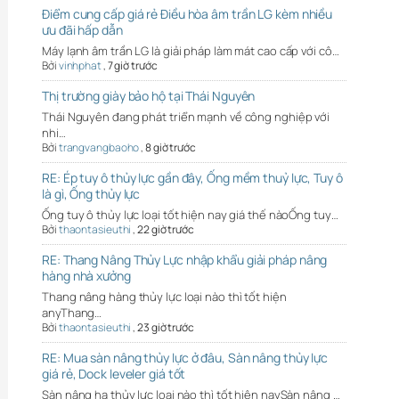
Điểm cung cấp giá rẻ Điều hòa âm trần LG kèm nhiều
ưu đãi hấp dẫn
Máy lạnh âm trần LG là giải pháp làm mát cao cấp với cô…
Bởi
vinhphat
,
7 giờ trước
Thị trường giày bảo hộ tại Thái Nguyên
Thái Nguyên đang phát triển mạnh về công nghiệp với
nhi…
Bởi
trangvangbaoho
,
8 giờ trước
RE: Ép tuy ô thủy lực gần đây, Ống mềm thuỷ lực, Tuy ô
là gì, Ống thủy lực
Ống tuy ô thủy lực loại tốt hiện nay giá thế nàoỐng tuy…
Bởi
thaontasieuthi
,
22 giờ trước
RE: Thang Nâng Thủy Lực nhập khẩu giải pháp nâng
hàng nhà xưởng
Thang nâng hàng thủy lực loại nào thì tốt hiện
anyThang…
Bởi
thaontasieuthi
,
23 giờ trước
RE: Mua sàn nâng thủy lực ở đâu, Sàn nâng thủy lực
giá rẻ, Dock leveler giá tốt
Sàn nâng hạ thủy lực loại nào thì tốt hiện naySàn nâng …