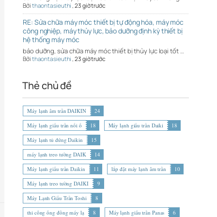
Bởi
thaontasieuthi
,
23 giờ trước
RE: Sửa chữa máy móc thiết bị tự động hóa, máy móc
công nghiệp, máy thủy lực, bảo dưỡng định kỳ thiết bị
hệ thống máy móc
bảo dưỡng, sửa chữa máy móc thiết bị thủy lực loại tốt …
Bởi
thaontasieuthi
,
23 giờ trước
Thẻ chủ đề
Máy lạnh âm trần DAIKIN
24
Máy lạnh giấu trần nối ố
18
Máy lạnh giấu trần Daiki
18
Máy lạnh tủ đứng Daikin
15
máy lạnh treo tường DAIK
14
Máy lạnh giấu trần Daikin
11
lắp đặt máy lạnh âm trần
10
Máy lạnh treo tường DAIKI
9
Máy Lạnh Giấu Trần Toshi
8
thi công ống đồng máy lạ
8
Máy lạnh giấu trần Panas
6