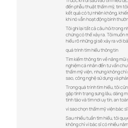
Trước khi đi sâu vào tìm hiểu dị
đến phẫu thuật thẩm mỹ, tim tôi l
kết quả có tự nhiên không, khiế
khi nó vẫn hoạt động bình thườ
Tôi ghi lại tất cả câu hỏi trong 
chứng có thể xảy ra. Tôi muốn 
hiểu rõ những gì sẽ xảy ra với b
quá trình tìm hiểu thông tin
Tìm kiếm thông tin về nâng mũi gồ
nghiệm cá nhân đến tư vấn chuy
thẩm mỹ viện, nhưng không chỉ nh
sao, công nghệ sử dụng và phản
Trong quá trình tìm hiểu, tôi cũ
gặp tình trạng sưng lâu, dáng m
tỉnh táo và tìm nơi uy tín, an toà
vì sao chọn thẩm mỹ viện bác s
Sau nhiều tuần tìm hiểu, tôi qu
không chỉ vì bác sĩ có nhiều nă