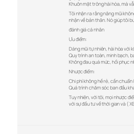
Khuôn mặt trông hài hòa, mà vẫn
Tôi nhận ra rằng nâng mũi không
nhận về bản thân. Nó giúp tôi bư
đánh giá cá nhân
Ưu điểm:
Dáng mũi tự nhiên, hài hòa với 
Quy trình an toàn, minh bạch, bá
Không đau quá mức, hồi phục n
Nhược điểm:
Chi phí không hề rẻ, cần chuẩn b
Quá trình chăm sóc ban đầu khá 
Tuy nhiên, với tôi, mọi nhược đ
với sự đầu tư về thời gian và ( 