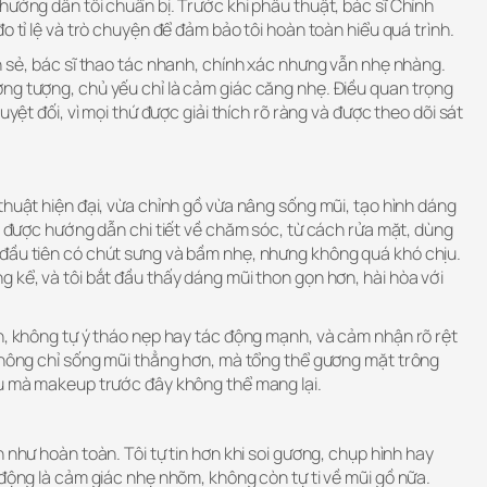
hướng dẫn tôi chuẩn bị. Trước khi phẫu thuật, bác sĩ Chỉnh
o tỉ lệ và trò chuyện để đảm bảo tôi hoàn toàn hiểu quá trình.
n sẻ, bác sĩ thao tác nhanh, chính xác nhưng vẫn nhẹ nhàng.
ng tượng, chủ yếu chỉ là cảm giác căng nhẹ. Điều quan trọng
uyệt đối, vì mọi thứ được giải thích rõ ràng và được theo dõi sát
thuật hiện đại, vừa chỉnh gồ vừa nâng sống mũi, tạo hình dáng
ôi được hướng dẫn chi tiết về chăm sóc, từ cách rửa mặt, dùng
đầu tiên có chút sưng và bầm nhẹ, nhưng không quá khó chịu.
 kể, và tôi bắt đầu thấy dáng mũi thon gọn hơn, hài hòa với
n, không tự ý tháo nẹp hay tác động mạnh, và cảm nhận rõ rệt
 Không chỉ sống mũi thẳng hơn, mà tổng thể gương mặt trông
ều mà makeup trước đây không thể mang lại.
 như hoàn toàn. Tôi tự tin hơn khi soi gương, chụp hình hay
 động là cảm giác nhẹ nhõm, không còn tự ti về mũi gồ nữa.