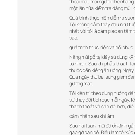
thoải mái, mọi người nhẹ nhàng 
một lần nữa kiểm tra dáng mũi, đ
Quá trình thực hiện diễn ra suô
Tôi không cảm thấy đau như tưở
nhất với tôi là cảm giác an tâm t
sao.
quá trình thực hiện và hồi phục
Nâng mũi gồ tại đây sử dụng kỹ 
tự nhiên. Sau khi phẫu thuật, t
thuốc đến kiêng ăn uống. Ngày 
Qua ngày thứ ba, sưng giảm đáng
gương mặt.
Tôi kiên trì theo đúng hướng dẫ
sự thay đổi tích cực mỗi ngày.
thanh thoát và cân đối hơn, đi
cảm nhận sau khi làm
Sau hai tuần, mũi đã ổn định gần
gặp gỡ bạn bè. Điều làm tôi xúc