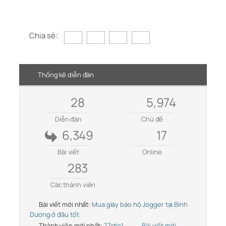
Chia sẻ:
Thống kê diễn đàn
28
5,974
Diễn đàn
Chủ đề
6,349
17
Bài viết
Online
283
Các thành viên
Bài viết mới nhất:
Mua giày bảo hộ Jogger tại Bình
Dương ở đâu tốt
Thành viên mới nhất:
77rtio1
Bài viết mới