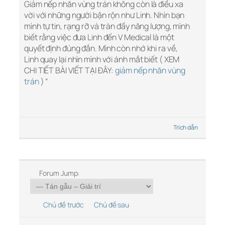
Giảm nếp nhăn vùng trán không còn là điều xa
vời với những người bận rộn như Linh. Nhìn bạn
mình tự tin, rạng rỡ và tràn đầy năng lượng, mình
biết rằng việc đưa Linh đến V Medical là một
quyết định đúng đắn. Mình còn nhớ khi ra về,
Linh quay lại nhìn mình với ánh mắt biết ( XEM
CHI TIẾT BÀI VIẾT TẠI ĐÂY:
giảm nếp nhăn vùng
trán
) “
Trích dẫn
Forum Jump:
Chủ đề trước
Chủ đề sau