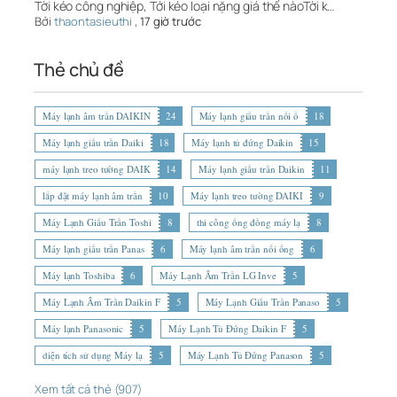
Tời kéo công nghiệp, Tới kéo loại nặng giá thế nàoTời k…
Bởi
thaontasieuthi
,
17 giờ trước
Thẻ chủ đề
Máy lạnh âm trần DAIKIN
24
Máy lạnh giấu trần nối ố
18
Máy lạnh giấu trần Daiki
18
Máy lạnh tủ đứng Daikin
15
máy lạnh treo tường DAIK
14
Máy lạnh giấu trần Daikin
11
lắp đặt máy lạnh âm trần
10
Máy lạnh treo tường DAIKI
9
Máy Lạnh Giấu Trần Toshi
8
thi công ống đồng máy lạ
8
Máy lạnh giấu trần Panas
6
Máy lạnh âm trần nối ống
6
Máy lạnh Toshiba
6
Máy Lạnh Âm Trần LG Inve
5
Máy Lạnh Âm Trần Daikin F
5
Máy Lạnh Giấu Trần Panaso
5
Máy lạnh Panasonic
5
Máy Lạnh Tủ Đứng Daikin F
5
diện tích sử dụng Máy lạ
5
Máy Lạnh Tủ Đứng Panason
5
Xem tất cả thẻ (907)