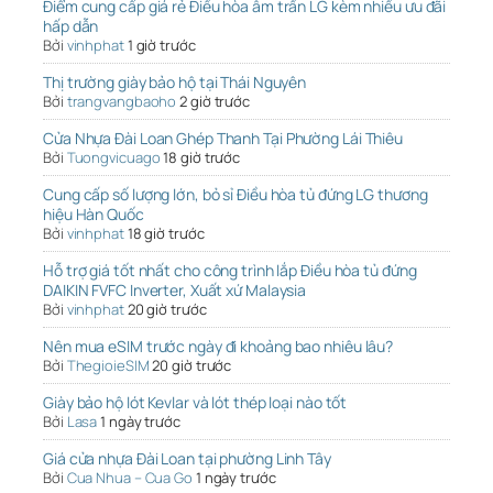
Điểm cung cấp giá rẻ Điều hòa âm trần LG kèm nhiều ưu đãi
hấp dẫn
Bởi
vinhphat
1 giờ trước
Thị trường giày bảo hộ tại Thái Nguyên
Bởi
trangvangbaoho
2 giờ trước
Cửa Nhựa Đài Loan Ghép Thanh Tại Phường Lái Thiêu
Bởi
Tuongvicuago
18 giờ trước
Cung cấp số lượng lớn, bỏ sỉ Điều hòa tủ đứng LG thương
hiệu Hàn Quốc
Bởi
vinhphat
18 giờ trước
Hỗ trợ giá tốt nhất cho công trình lắp Điều hòa tủ đứng
DAIKIN FVFC Inverter, Xuất xứ Malaysia
Bởi
vinhphat
20 giờ trước
Nên mua eSIM trước ngày đi khoảng bao nhiêu lâu?
Bởi
ThegioieSIM
20 giờ trước
Giày bảo hộ lót Kevlar và lót thép loại nào tốt
Bởi
Lasa
1 ngày trước
Giá cửa nhựa Đài Loan tại phường Linh Tây
Bởi
Cua Nhua – Cua Go
1 ngày trước