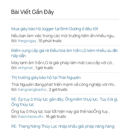
Bài Viết Gần Đây
Mua giày bảo hộ Jogger tại Bình Dương ở đâu tốt
Nếu bạn làm việc trong các môi trường tiềm ẩn nhiều ngu…
Bởi
thegioigay
,
10 phút trước
Điểm cung cấp giá rẻ Điều hòa âm trần LG kèm nhiều ưu đãi
hấp dẫn
Máy lạnh âm trần LG là giải pháp làm mát cao cấp với cô…
Bởi
vinhphat
,
1 giờ trước
Thị trường giày bảo hộ tại Thái Nguyên
Thái Nguyên đang phát triển mạnh về công nghiệp với nhi…
Bởi
trangvangbaoho
,
2 giờ trước
RE: Ép tuy ô thủy lực gần đây, Ống mềm thuỷ lực, Tuy ô là gì,
Ống thủy lực
Ống tuy ô thủy lực loại tốt hiện nay giá thế nàoỐng tuy…
Bởi
thaontasieuthi
,
16 giờ trước
RE: Thang Nâng Thủy Lực nhập khẩu giải pháp nâng hàng