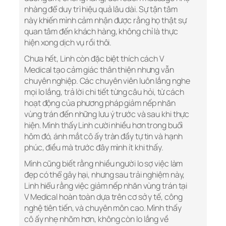
nhàng để duy trì hiệu quả lâu dài. Sự tận tâm
này khiến mình cảm nhận được rằng họ thật sự
quan tâm đến khách hàng, không chỉ là thực
hiện xong dịch vụ rồi thôi.
Chưa hết, Linh còn đặc biệt thích cách V
Medical tạo cảm giác thân thiện nhưng vẫn
chuyên nghiệp. Các chuyên viên luôn lắng nghe
mọi lo lắng, trả lời chi tiết từng câu hỏi, từ cách
hoạt động của phương pháp giảm nếp nhăn
vùng trán đến những lưu ý trước và sau khi thực
hiện. Mình thấy Linh cười nhiều hơn trong buổi
hôm đó, ánh mắt cô ấy tràn đầy tự tin và hạnh
phúc, điều mà trước đây mình ít khi thấy.
Mình cũng biết rằng nhiều người lo sợ việc làm
đẹp có thể gây hại, nhưng sau trải nghiệm này,
Linh hiểu rằng việc giảm nếp nhăn vùng trán tại
V Medical hoàn toàn dựa trên cơ sở y tế, công
nghệ tiên tiến, và chuyên môn cao. Mình thấy
cô ấy nhẹ nhõm hơn, không còn lo lắng về