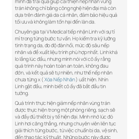
mình đã trải qua giúp cải thiện nếp nhăn vùng
trán không chỉ bằng công nghệ hiện đại mà còn
dựa trên đánh giá da cá nhân, đảm bảo hiệu quả
tối ưu và không làm tổn hại đến làn da.
Chuyên gia tại V Medical tiếp nhận Linh với sự tỉ
mỉ trong từng bước tư vấn. Họ kiểm tra kỹ lưỡng
tình trạng da, đo độ đàn hồi, mức độ sâu nếp
nhăn và đề xuất liệu trình phù hợp nhất. Linh khá
lo lắng lúc đầu, nhưng mình nói với cô ấy rằng
quá trình này hoàn toàn an toàn, không đau
đớn, và kết quả sẽ tự nhiên, như thể nếp nhăn
chưa từng x (
Xóa Nếp Nhăn
) uất hiện. Nhìn
Linh gật đầu, mình biết cô ấy đã bắt đầu tin
tưởng.
Quá trình thực hiện giảm nếp nhăn vùng trán
được thực hiện trong một phòng riêng, sạch sẽ
và đầy đủ thiết bị y tế hiện đại. Mình nhớ lúc đó
Linh hơi căng thẳng, nhưng chuyên viên liên tục
giải thích từng bước, từ việc chuẩn bị da, vệ sinh,
đến thao tác kỹ thuật. Những bước này được