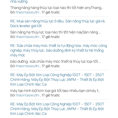
nhà xưởng
Thang nâng hàng thủy lực loại nào thì tốt hiện anyThang…
Bởi
thaontasieuthi
,
17 giờ trước
RE: Mua sàn nâng thủy lực ở đâu, Sàn nâng thủy lực giá rẻ,
Dock leveler giá tốt
Sàn nâng hạ thủy lực loại nào thì tốt hiện naySàn nâng …
Bởi
thaontasieuthi
,
17 giờ trước
RE: Sửa chữa máy móc thiết bị tự động hóa, máy móc công
nghiệp, máy thủy lực, bảo dưỡng định kỳ thiết bị hệ thống
máy móc
bảo dưỡng, sửa chữa máy móc thiết bị thủy lực loại tốt …
Bởi
thaontasieuthi
,
17 giờ trước
RE: Máy Ép Bột Kim Loại Công Nghiệp 100T – 150T – 250T
Chính Hãng, Máy Ép Bột Thủy Lực JWFM – Thiết Bị Ép Bột
Kim Loại Chính Xác Ca
máy tạo hình bột kim loại giá tốt bao nhiêu bạn ơimáy t…
Bởi
thaontasieuthi
,
17 giờ trước
RE: Máy Ép Bột Kim Loại Công Nghiệp 100T – 150T – 250T
Chính Hãng, Máy Ép Bột Thủy Lực JWFM – Thiết Bị Ép Bột
Kim Loại Chính Xác Ca