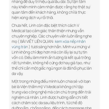
nhàng để duy trì hiệu quả lâu dài. Sự tận tâm
này khiến mình cảm nhận được rằng họ thật sự
quan tâm đến khách hàng, không chỉ là thực
hiện xong dịch vụ rồi thôi.
Chưa hết, Linh còn đặc biệt thích cách V
Medical tạo cảm giác thân thiện nhưng vẫn
chuyên nghiệp. Các chuyên viên luôn lắng nghe
mọ ( BÀI VIẾT LIÊN QUAN:
kem xóa nếp nhăn
vùng trán
) tươi sáng hơn hẳn. Mình vui mừng vì
Linh không chỉ đẹp hơn mà còn lấy lại sự tự tin
vốn có. Điều làm mình ấn tượng là kết quả trông
rất tự nhiên, không hề cứng đơ hay giả tạo, như
thể chỉ cần một giấc ngủ ngon là đã hồi phục làn
da vậy.
Một trong những điều mình luôn chia sẻ với bạn
bè là Viện thẩm mỹ V Medical không chỉ tập
trung vào công nghệ mà còn chú trọng đến trải
nghiệm cá nhân. Linh được hướng dẫn chi tiết
cách chăm sóc da sau liệu trình, từ chế độ
dưỡng ẩm, chống nắng, đến cách massage nhẹ