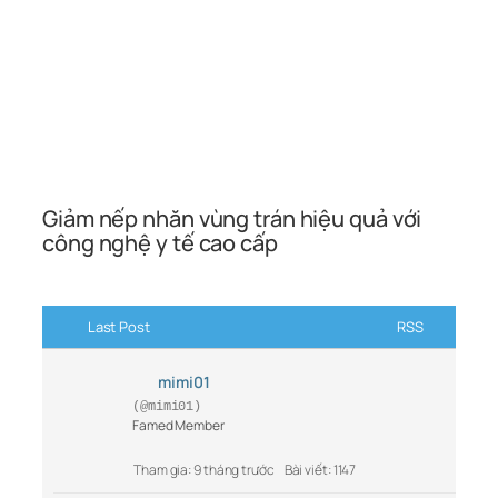
Giảm nếp nhăn vùng trán hiệu quả với
công nghệ y tế cao cấp
Last Post
RSS
mimi01
(@mimi01)
Famed Member
Tham gia: 9 tháng trước
Bài viết: 1147