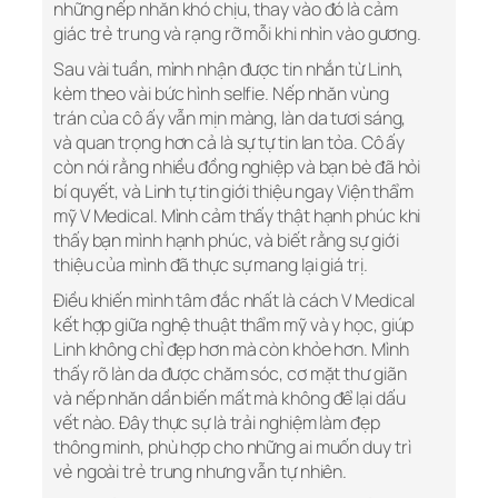
những nếp nhăn khó chịu, thay vào đó là cảm
giác trẻ trung và rạng rỡ mỗi khi nhìn vào gương.
Sau vài tuần, mình nhận được tin nhắn từ Linh,
kèm theo vài bức hình selfie. Nếp nhăn vùng
trán của cô ấy vẫn mịn màng, làn da tươi sáng,
và quan trọng hơn cả là sự tự tin lan tỏa. Cô ấy
còn nói rằng nhiều đồng nghiệp và bạn bè đã hỏi
bí quyết, và Linh tự tin giới thiệu ngay Viện thẩm
mỹ V Medical. Mình cảm thấy thật hạnh phúc khi
thấy bạn mình hạnh phúc, và biết rằng sự giới
thiệu của mình đã thực sự mang lại giá trị.
Điều khiến mình tâm đắc nhất là cách V Medical
kết hợp giữa nghệ thuật thẩm mỹ và y học, giúp
Linh không chỉ đẹp hơn mà còn khỏe hơn. Mình
thấy rõ làn da được chăm sóc, cơ mặt thư giãn
và nếp nhăn dần biến mất mà không để lại dấu
vết nào. Đây thực sự là trải nghiệm làm đẹp
thông minh, phù hợp cho những ai muốn duy trì
vẻ ngoài trẻ trung nhưng vẫn tự nhiên.