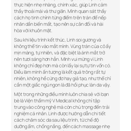
thực hiện nhẹ nhàng, chính xác, giúp Linh cảm
thấy thoải mái và thư giãn. Mình quan sát thấy
cách họ tinh chỉnh từng điểm trên trán để nếp
nhăn dần biến mất, tạo nên sự cân đối và hài
hòa với khuôn mặt.
Sau khi liệu trình kết thúc, Linh soi gương và
không thể tin vào mắt mình. Vùng trán của cô ấy
mịn màng, tự nhiên, và đặc biệt là ánh mắt trở
nên tươi sáng hơn hẳn. Mình vui mừng vì Linh
không chỉ đẹp hơn mà còn lấy lại sự tự tin vốn có.
Điều làm mình ấn tượng là kết quả trông rất tự
nhiên, không hề cứng đơ hay giả tạo, như thể chỉ
cần một giấc ngủ ngon là đã hồi phục làn da vậy.
Một trong những điều mình luôn chia sẻ với bạn
bè là Viện thẩm mỹ V Medical không chỉ tập
trung vào công nghệ mà còn chú trọng đến trải
nghiệm cá nhân. Linh được hướng dẫn chi tiết
cách chăm sóc da sau liệu trình, từ chế độ
dưỡng ẩm, chống nắng, đến cách massage nhẹ