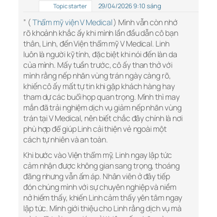
29/04/2026 9:10 sáng
Topic starter
” (
Thẩm mỹ viện V Medical
) Mình vẫn còn nhớ
rõ khoảnh khắc ấy khi mình lần đầu dẫn cô bạn
thân, Linh, đến Viện thẩm mỹ V Medical. Linh
luôn là người kỹ tính, đặc biệt khi nói đến làn da
của mình. Mấy tuần trước, cô ấy than thở với
mình rằng nếp nhăn vùng trán ngày càng rõ,
khiến cô ấy mất tự tin khi gặp khách hàng hay
tham dự các buổi họp quan trọng. Mình thì may
mắn đã trải nghiệm dịch vụ giảm nếp nhăn vùng
trán tại V Medical, nên biết chắc đây chính là nơi
phù hợp để giúp Linh cải thiện vẻ ngoài một
cách tự nhiên và an toàn.
Khi bước vào Viện thẩm mỹ, Linh ngay lập tức
cảm nhận được không gian sang trọng, thoáng
đãng nhưng vẫn ấm áp. Nhân viên ở đây tiếp
đón chúng mình với sự chuyên nghiệp và niềm
nở hiếm thấy, khiến Linh cảm thấy yên tâm ngay
lập tức. Mình giới thiệu cho Linh rằng dịch vụ mà