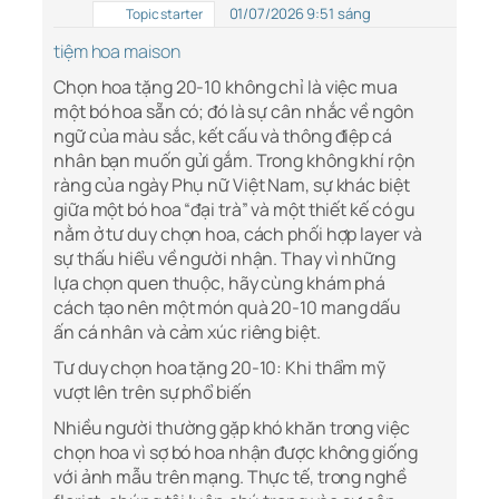
01/07/2026 9:51 sáng
Topic starter
tiệm hoa maison
Chọn hoa tặng 20-10 không chỉ là việc mua
một bó hoa sẵn có; đó là sự cân nhắc về ngôn
ngữ của màu sắc, kết cấu và thông điệp cá
nhân bạn muốn gửi gắm. Trong không khí rộn
ràng của ngày Phụ nữ Việt Nam, sự khác biệt
giữa một bó hoa “đại trà” và một thiết kế có gu
nằm ở tư duy chọn hoa, cách phối hợp layer và
sự thấu hiểu về người nhận. Thay vì những
lựa chọn quen thuộc, hãy cùng khám phá
cách tạo nên một món quà 20-10 mang dấu
ấn cá nhân và cảm xúc riêng biệt.
Tư duy chọn hoa tặng 20-10: Khi thẩm mỹ
vượt lên trên sự phổ biến
Nhiều người thường gặp khó khăn trong việc
chọn hoa vì sợ bó hoa nhận được không giống
với ảnh mẫu trên mạng. Thực tế, trong nghề