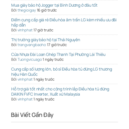
Mua giày bảo hộ Jogger tại Bình Dương ở đâu tốt
Bởi
thegioigay
16 giờ trước
Điểm cung cấp giá rẻ Điều hòa âm trần LG kèm nhiều ưu đãi
hấp dẫn
Bởi
vinhphat
17 giờ trước
Thị trường giày bảo hộ tại Thái Nguyên
Bởi
trangvangbaoho
17 giờ trước
Cửa Nhựa Đài Loan Ghép Thanh Tại Phường Lái Thiêu
Bởi
Tuongvicuago
1 ngày trước
Cung cấp số lượng lớn, bỏ sỉ Điều hòa tủ đứng LG thương
hiệu Hàn Quốc
Bởi
vinhphat
1 ngày trước
Hỗ trợ giá tốt nhất cho công trình lắp Điều hòa tủ đứng
DAIKIN FVFC Inverter, Xuất xứ Malaysia
Bởi
vinhphat
1 ngày trước
Bài Viết Gần Đây