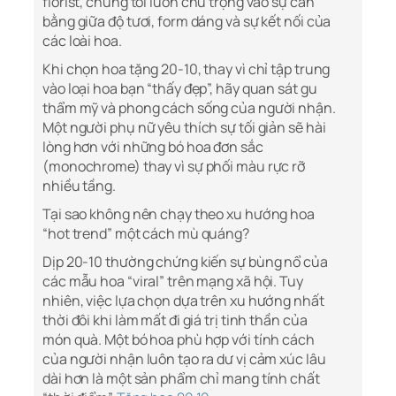
florist, chúng tôi luôn chú trọng vào sự cân
bằng giữa độ tươi, form dáng và sự kết nối của
các loài hoa.
Khi chọn hoa tặng 20-10, thay vì chỉ tập trung
vào loại hoa bạn “thấy đẹp”, hãy quan sát gu
thẩm mỹ và phong cách sống của người nhận.
Một người phụ nữ yêu thích sự tối giản sẽ hài
lòng hơn với những bó hoa đơn sắc
(monochrome) thay vì sự phối màu rực rỡ
nhiều tầng.
Tại sao không nên chạy theo xu hướng hoa
“hot trend” một cách mù quáng?
Dịp 20-10 thường chứng kiến sự bùng nổ của
các mẫu hoa “viral” trên mạng xã hội. Tuy
nhiên, việc lựa chọn dựa trên xu hướng nhất
thời đôi khi làm mất đi giá trị tinh thần của
món quà. Một bó hoa phù hợp với tính cách
của người nhận luôn tạo ra dư vị cảm xúc lâu
dài hơn là một sản phẩm chỉ mang tính chất