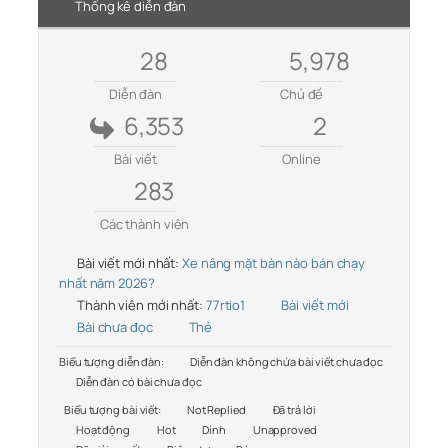
Thống kê diễn đàn
28
5,978
Diễn đàn
Chủ đề
6,353
2
Bài viết
Online
283
Các thành viên
Bài viết mới nhất:
Xe nâng mặt bàn nào bán chạy
nhất năm 2026?
Thành viên mới nhất:
77rtio1
Bài viết mới
Bài chưa đọc
Thẻ
Biểu tượng diễn đàn:
Diễn đàn không chứa bài viết chưa đọc
Diễn đàn có bài chưa đọc
Biểu tượng bài viết:
Not Replied
Đã trả lời
Hoạt động
Hot
Dính
Unapproved