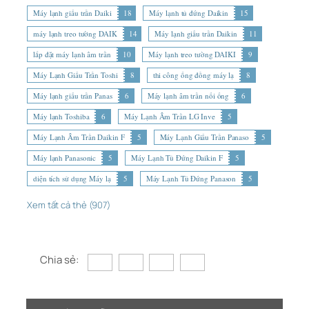
Máy lạnh giấu trần Daiki
18
Máy lạnh tủ đứng Daikin
15
máy lạnh treo tường DAIK
14
Máy lạnh giấu trần Daikin
11
lắp đặt máy lạnh âm trần
10
Máy lạnh treo tường DAIKI
9
Máy Lạnh Giấu Trần Toshi
8
thi công ống đồng máy lạ
8
Máy lạnh giấu trần Panas
6
Máy lạnh âm trần nối ống
6
Máy lạnh Toshiba
6
Máy Lạnh Âm Trần LG Inve
5
Máy Lạnh Âm Trần Daikin F
5
Máy Lạnh Giấu Trần Panaso
5
Máy lạnh Panasonic
5
Máy Lạnh Tủ Đứng Daikin F
5
diện tích sử dụng Máy lạ
5
Máy Lạnh Tủ Đứng Panason
5
Xem tất cả thẻ (907)
Chia sẻ: