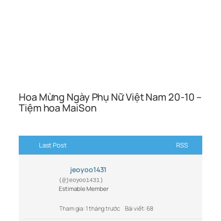
Hoa Mừng Ngày Phụ Nữ Việt Nam 20-10 –
Tiệm hoa MaiSon
Last Post
RSS
jeoyoo1431
(@jeoyoo1431)
Estimable Member
Tham gia: 1 tháng trước
Bài viết: 68