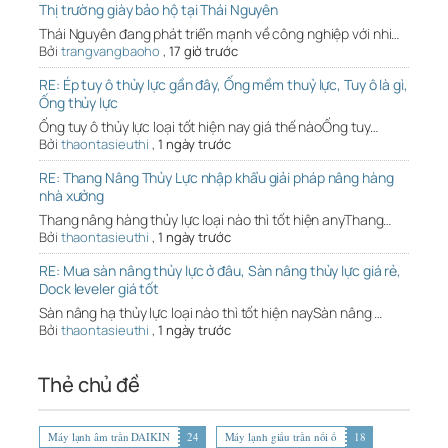
Thị trường giày bảo hộ tại Thái Nguyên
Thái Nguyên đang phát triển mạnh về công nghiệp với nhi…
Bởi
trangvangbaoho
,
17 giờ trước
RE: Ép tuy ô thủy lực gần đây, Ống mềm thuỷ lực, Tuy ô là gì,
Ống thủy lực
Ống tuy ô thủy lực loại tốt hiện nay giá thế nàoỐng tuy…
Bởi
thaontasieuthi
,
1 ngày trước
RE: Thang Nâng Thủy Lực nhập khẩu giải pháp nâng hàng
nhà xưởng
Thang nâng hàng thủy lực loại nào thì tốt hiện anyThang…
Bởi
thaontasieuthi
,
1 ngày trước
RE: Mua sàn nâng thủy lực ở đâu, Sàn nâng thủy lực giá rẻ,
Dock leveler giá tốt
Sàn nâng hạ thủy lực loại nào thì tốt hiện naySàn nâng …
Bởi
thaontasieuthi
,
1 ngày trước
Thẻ chủ đề
Máy lạnh âm trần DAIKIN
24
Máy lạnh giấu trần nối ố
18