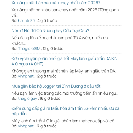
Xe nâng mặt bàn nào bán chạy nhất năm 2026?
Xe nâng mặt bàn nào bán chạy nhất năm 2026?Tổng quan
về…
Bởi
hanatc89
,
4 giờ trước
Nên đi Núi Tứ Cô Nương hay Cửu Trại Câu?
Nếu đang lên kế hoạch khám phá Tứ Xuyên, nhiều du
khách…
Bởi
ThegioieSIM
,
12 giờ trước
Đơn vị chuyên phân phối giá tốt Máy lạnh giấu trần DAIKIN
4.0 ngựa (4.0HP)
Không gian thương mại rất nên lắp Máy lạnh giấu trần DA…
Bởi
vinhphat
,
12 giờ trước
Mua giày bảo hộ Jogger tại Bình Dương ở đâu tốt
Nếu bạn làm việc trong các môi trường tiềm ẩn nhiều ngu…
Bởi
thegioigay
,
16 giờ trước
Điểm cung cấp giá rẻ Điều hòa âm trần LG kèm nhiều ưu đãi
hấp dẫn
Máy lạnh âm trần LG là giải pháp làm mát cao cấp với cô…
Bởi
vinhphat
,
17 giờ trước