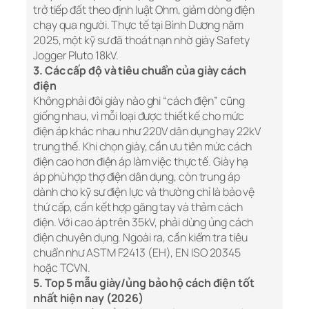
trở tiếp đất theo định luật Ohm, giảm dòng điện
chạy qua người. Thực tế tại Bình Dương năm
2025, một kỹ sư đã thoát nạn nhờ giày Safety
Jogger Pluto 18kV.
3. Các cấp độ và tiêu chuẩn của giày cách
điện
Không phải đôi giày nào ghi “cách điện” cũng
giống nhau, vì mỗi loại được thiết kế cho mức
điện áp khác nhau như 220V dân dụng hay 22kV
trung thế. Khi chọn giày, cần ưu tiên mức cách
điện cao hơn điện áp làm việc thực tế. Giày hạ
áp phù hợp thợ điện dân dụng, còn trung áp
dành cho kỹ sư điện lực và thường chỉ là bảo vệ
thứ cấp, cần kết hợp găng tay và thảm cách
điện. Với cao áp trên 35kV, phải dùng ủng cách
điện chuyên dụng. Ngoài ra, cần kiểm tra tiêu
chuẩn như ASTM F2413 (EH), EN ISO 20345
hoặc TCVN.
5. Top 5 mẫu giày/ủng bảo hộ cách điện tốt
nhất hiện nay (2026)