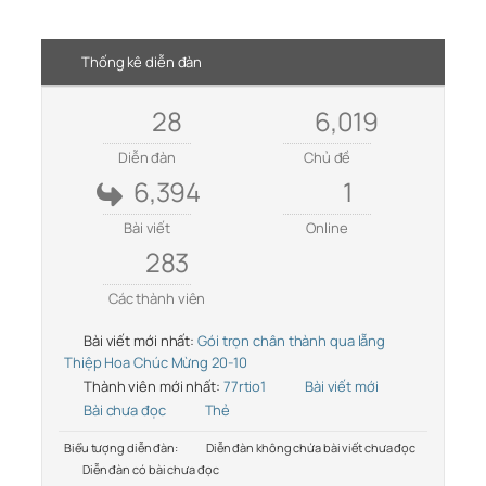
Thống kê diễn đàn
28
6,019
Diễn đàn
Chủ đề
6,394
1
Bài viết
Online
283
Các thành viên
Bài viết mới nhất:
Gói trọn chân thành qua lẵng
Thiệp Hoa Chúc Mừng 20-10
Thành viên mới nhất:
77rtio1
Bài viết mới
Bài chưa đọc
Thẻ
Biểu tượng diễn đàn:
Diễn đàn không chứa bài viết chưa đọc
Diễn đàn có bài chưa đọc