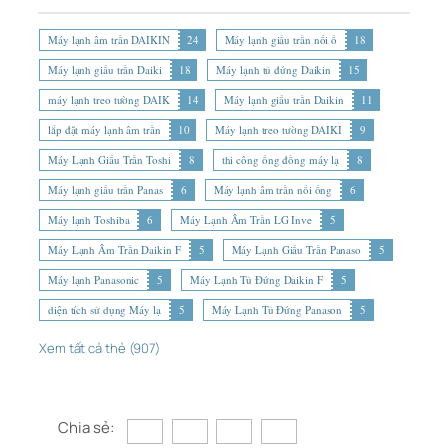
Máy lạnh âm trần DAIKIN
24
Máy lạnh giấu trần nối ố
18
Máy lạnh giấu trần Daiki
18
Máy lạnh tủ đứng Daikin
15
máy lạnh treo tường DAIK
14
Máy lạnh giấu trần Daikin
11
lắp đặt máy lạnh âm trần
10
Máy lạnh treo tường DAIKI
9
Máy Lạnh Giấu Trần Toshi
8
thi công ống đồng máy lạ
8
Máy lạnh giấu trần Panas
6
Máy lạnh âm trần nối ống
6
Máy lạnh Toshiba
6
Máy Lạnh Âm Trần LG Inve
5
Máy Lạnh Âm Trần Daikin F
5
Máy Lạnh Giấu Trần Panaso
5
Máy lạnh Panasonic
5
Máy Lạnh Tủ Đứng Daikin F
5
diện tích sử dụng Máy lạ
5
Máy Lạnh Tủ Đứng Panason
5
Xem tất cả thẻ (907)
Chia sẻ: