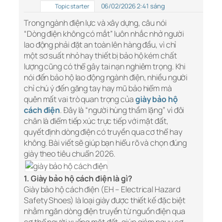
06/02/2026 2:41 sáng
Topic starter
Trong ngành điện lực và xây dựng, câu nói
“Dòng điện không có mắt” luôn nhắc nhở người
lao động phải đặt an toàn lên hàng đầu, vì chỉ
một sơ suất nhỏ hay thiết bị bảo hộ kém chất
lượng cũng có thể gây tai nạn nghiêm trọng. Khi
nói đến bảo hộ lao động ngành điện, nhiều người
chỉ chú ý đến găng tay hay mũ bảo hiểm mà
quên mất vai trò quan trọng của
giày bảo hộ
cách điện
. Đây là “người hùng thầm lặng” vì đôi
chân là điểm tiếp xúc trực tiếp với mặt đất,
quyết định dòng điện có truyền qua cơ thể hay
không. Bài viết sẽ giúp bạn hiểu rõ và chọn đúng
giày theo tiêu chuẩn 2026.
1. Giày bảo hộ cách điện là gì?
Giày bảo hộ cách điện (EH – Electrical Hazard
Safety Shoes) là loại giày được thiết kế đặc biệt
nhằm ngăn dòng điện truyền từ nguồn điện qua