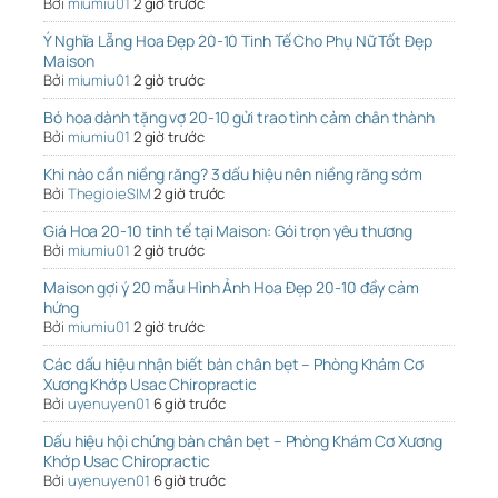
Bởi
miumiu01
2 giờ trước
Ý Nghĩa Lẵng Hoa Đẹp 20-10 Tinh Tế Cho Phụ Nữ Tốt Đẹp
Maison
Bởi
miumiu01
2 giờ trước
Bó hoa dành tặng vợ 20-10 gửi trao tình cảm chân thành
Bởi
miumiu01
2 giờ trước
Khi nào cần niềng răng? 3 dấu hiệu nên niềng răng sớm
Bởi
ThegioieSIM
2 giờ trước
Giá Hoa 20-10 tinh tế tại Maison: Gói trọn yêu thương
Bởi
miumiu01
2 giờ trước
Maison gợi ý 20 mẫu Hình Ảnh Hoa Đẹp 20-10 đầy cảm
hứng
Bởi
miumiu01
2 giờ trước
Các dấu hiệu nhận biết bàn chân bẹt – Phòng Khám Cơ
Xương Khớp Usac Chiropractic
Bởi
uyenuyen01
6 giờ trước
Dấu hiệu hội chứng bàn chân bẹt – Phòng Khám Cơ Xương
Khớp Usac Chiropractic
Bởi
uyenuyen01
6 giờ trước