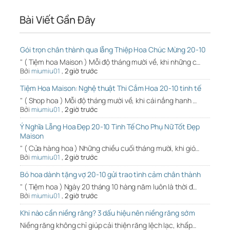
Bài Viết Gần Đây
Gói trọn chân thành qua lẵng Thiệp Hoa Chúc Mừng 20-10
" ( Tiệm hoa Maison ) Mỗi độ tháng mười về, khi những c…
Bởi
miumiu01
,
2 giờ trước
Tiệm Hoa Maison: Nghệ thuật Thi Cắm Hoa 20-10 tinh tế
" ( Shop hoa ) Mỗi độ tháng mười về, khi cái nắng hanh …
Bởi
miumiu01
,
2 giờ trước
Ý Nghĩa Lẵng Hoa Đẹp 20-10 Tinh Tế Cho Phụ Nữ Tốt Đẹp
Maison
" ( Cửa hàng hoa ) Những chiều cuối tháng mười, khi gió…
Bởi
miumiu01
,
2 giờ trước
Bó hoa dành tặng vợ 20-10 gửi trao tình cảm chân thành
" ( Tiệm hoa ) Ngày 20 tháng 10 hàng năm luôn là thời đ…
Bởi
miumiu01
,
2 giờ trước
Khi nào cần niềng răng? 3 dấu hiệu nên niềng răng sớm
Niềng răng không chỉ giúp cải thiện răng lệch lạc, khấp…