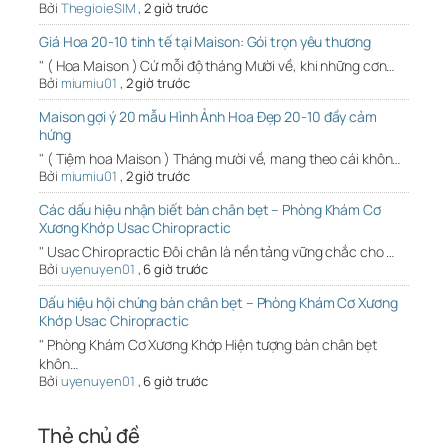
Bởi
ThegioieSIM
,
2 giờ trước
Giá Hoa 20-10 tinh tế tại Maison: Gói trọn yêu thương
" ( Hoa Maison ) Cứ mỗi độ tháng Mười về, khi những cơn…
Bởi
miumiu01
,
2 giờ trước
Maison gợi ý 20 mẫu Hình Ảnh Hoa Đẹp 20-10 đầy cảm
hứng
" ( Tiệm hoa Maison ) Tháng mười về, mang theo cái khôn…
Bởi
miumiu01
,
2 giờ trước
Các dấu hiệu nhận biết bàn chân bẹt – Phòng Khám Cơ
Xương Khớp Usac Chiropractic
" Usac Chiropractic Đôi chân là nền tảng vững chắc cho …
Bởi
uyenuyen01
,
6 giờ trước
Dấu hiệu hội chứng bàn chân bẹt – Phòng Khám Cơ Xương
Khớp Usac Chiropractic
" Phòng Khám Cơ Xương Khớp Hiện tượng bàn chân bẹt
khôn…
Bởi
uyenuyen01
,
6 giờ trước
Thẻ chủ đề