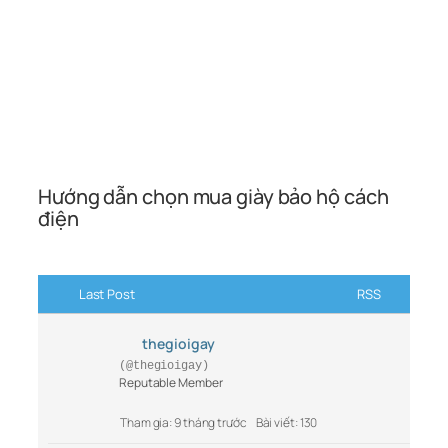
Hướng dẫn chọn mua giày bảo hộ cách
điện
Last Post
RSS
thegioigay
(@thegioigay)
Reputable Member
Tham gia: 9 tháng trước
Bài viết: 130