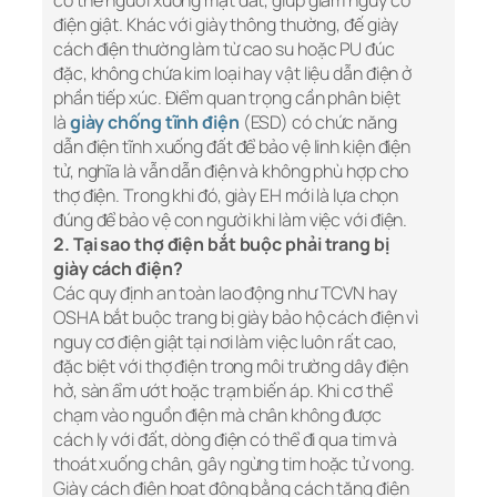
cơ thể người xuống mặt đất, giúp giảm nguy cơ
điện giật. Khác với giày thông thường, đế giày
cách điện thường làm từ cao su hoặc PU đúc
đặc, không chứa kim loại hay vật liệu dẫn điện ở
phần tiếp xúc. Điểm quan trọng cần phân biệt
là
giày chống tĩnh điện
(ESD) có chức năng
dẫn điện tĩnh xuống đất để bảo vệ linh kiện điện
tử, nghĩa là vẫn dẫn điện và không phù hợp cho
thợ điện. Trong khi đó, giày EH mới là lựa chọn
đúng để bảo vệ con người khi làm việc với điện.
2. Tại sao thợ điện bắt buộc phải trang bị
giày cách điện?
Các quy định an toàn lao động như TCVN hay
OSHA bắt buộc trang bị giày bảo hộ cách điện vì
nguy cơ điện giật tại nơi làm việc luôn rất cao,
đặc biệt với thợ điện trong môi trường dây điện
hở, sàn ẩm ướt hoặc trạm biến áp. Khi cơ thể
chạm vào nguồn điện mà chân không được
cách ly với đất, dòng điện có thể đi qua tim và
thoát xuống chân, gây ngừng tim hoặc tử vong.
Giày cách điện hoạt động bằng cách tăng điện