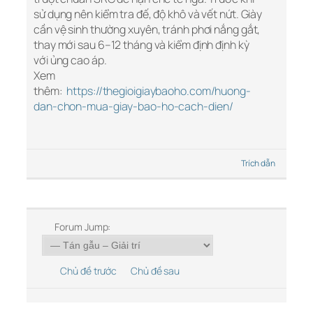
sử dụng nên kiểm tra đế, độ khô và vết nứt. Giày
cần vệ sinh thường xuyên, tránh phơi nắng gắt,
thay mới sau 6–12 tháng và kiểm định định kỳ
với ủng cao áp.
Xem
thêm:
https://thegioigiaybaoho.com/huong-
dan-chon-mua-giay-bao-ho-cach-dien/
Trích dẫn
Forum Jump:
Chủ đề trước
Chủ đề sau