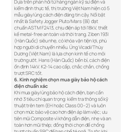
Dựa trên phản hồi từ hàng ngàn kỹ sư điện và
kiểm định thực tế, thị trường Việt Nam hiện có 5
mẫu giày/ủng cách điện đáng tin cậy. Nổi bật
nhất là Safety Jogger Pluto/Mars (Bỉ) đạt
chuẩn ASTM F2413, chịu điện áp tới 18kV, thiết
kế metal-free an toàn và thời trang. Ziben 193I
(Hàn Quốc) siêu nhẹ, có khóa vặn tiện lợi, phù
hợp người di chuyển nhiều. Ủng Vicadi/Thùy
Dương (Việt Nam) là lựa chọn kinh tế cho môi
trường ướt. Hans (Hàn Quốc) bền bỉ, cách điện
ổn định 14kV. K2-14 cao cấp, chắc chắn, chống
trượt SRC tốt.
6. Kinh nghiệm chọn mua giày bảo hộ cách
điện chuẩn xác
Khi mua giày/ủng bảo hộ cách điện, bạn cần
nhớ 3 tiêu chí quan trọng: kiểm tra thông số kỹ
thuật trên tem (EH hoặc Class 00–2) và luôn
chọn mức bảo vệ cao hơn điện áp làm việc; ưu
tiên mũi Composite vì không dẫn điện, nhẹ và an
toàn hơn mũi thép; đồng thời chọn đế chống
trượt chuẩn SRC để hạn chế té ngã. Trước khi