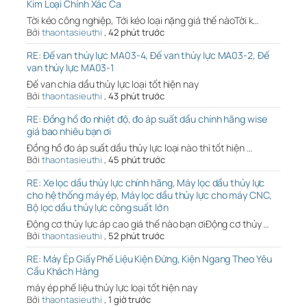
Kim Loại Chính Xác Ca
Tời kéo công nghiệp, Tới kéo loại nặng giá thế nàoTời k…
Bởi
thaontasieuthi
,
42 phút trước
RE: Đế van thủy lực MA03-4, Đế van thủy lực MA03-2, Đế
van thủy lực MA03-1
Đế van chia dầu thủy lực loại tốt hiện nay
Bởi
thaontasieuthi
,
43 phút trước
RE: Đồng hồ đo nhiệt độ, đo áp suất dầu chính hãng wise
giá bao nhiêu bạn ơi
Đồng hồ đo áp suất dầu thủy lực loại nào thì tốt hiện …
Bởi
thaontasieuthi
,
45 phút trước
RE: Xe lọc dầu thủy lực chính hãng, Máy lọc dầu thủy lực
cho hệ thống máy ép, Máy lọc dầu thủy lực cho máy CNC,
Bộ lọc dầu thủy lực công suất lớn
Động cơ thủy lực áp cao giá thế nào bạn ơiĐộng cơ thủy …
Bởi
thaontasieuthi
,
52 phút trước
RE: Máy Ép Giấy Phế Liệu Kiện Đứng, Kiện Ngang Theo Yêu
Cầu Khách Hàng
máy ép phế liệu thủy lực loại tốt hiện nay
Bởi
thaontasieuthi
,
1 giờ trước