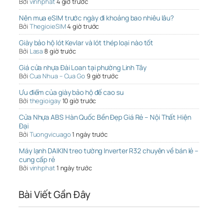
Bởi
vinhphat
4 giờ trước
Nên mua eSIM trước ngày đi khoảng bao nhiêu lâu?
Bởi
ThegioieSIM
4 giờ trước
Giày bảo hộ lót Kevlar và lót thép loại nào tốt
Bởi
Lasa
8 giờ trước
Giá cửa nhựa Đài Loan tại phường Linh Tây
Bởi
Cua Nhua – Cua Go
9 giờ trước
Ưu điểm của giày bảo hộ đế cao su
Bởi
thegioigay
10 giờ trước
Cửa Nhựa ABS Hàn Quốc Bền Đẹp Giá Rẻ – Nội Thất Hiện
Đại
Bởi
Tuongvicuago
1 ngày trước
Máy lạnh DAIKIN treo tường Inverter R32 chuyên về bán lẻ –
cung cấp rẻ
Bởi
vinhphat
1 ngày trước
Bài Viết Gần Đây