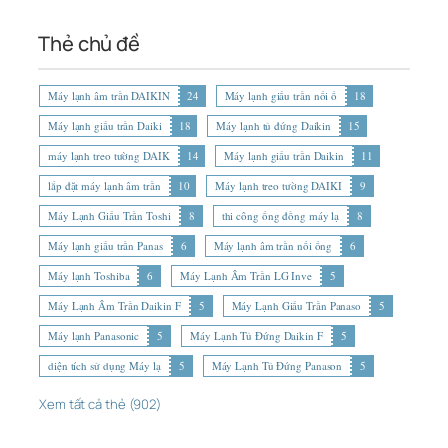
Thẻ chủ đề
Máy lạnh âm trần DAIKIN
24
Máy lạnh giấu trần nối ố
18
Máy lạnh giấu trần Daiki
18
Máy lạnh tủ đứng Daikin
15
máy lạnh treo tường DAIK
14
Máy lạnh giấu trần Daikin
11
lắp đặt máy lạnh âm trần
10
Máy lạnh treo tường DAIKI
9
Máy Lạnh Giấu Trần Toshi
8
thi công ống đồng máy lạ
8
Máy lạnh giấu trần Panas
6
Máy lạnh âm trần nối ống
6
Máy lạnh Toshiba
6
Máy Lạnh Âm Trần LG Inve
5
Máy Lạnh Âm Trần Daikin F
5
Máy Lạnh Giấu Trần Panaso
5
Máy lạnh Panasonic
5
Máy Lạnh Tủ Đứng Daikin F
5
diện tích sử dụng Máy lạ
5
Máy Lạnh Tủ Đứng Panason
5
Xem tất cả thẻ (902)