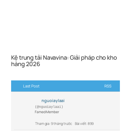
Kệ trung tải Navavina: Giải pháp cho kho
hàng 2026
Last Post
RSS
nguoiaylaai
(@nguoiaylaai)
Famed Member
Tham gia: 9 tháng trước
Bài viết: 899