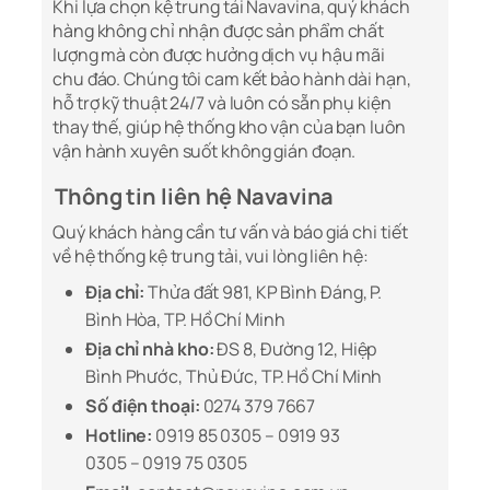
Khi lựa chọn kệ trung tải Navavina, quý khách
hàng không chỉ nhận được sản phẩm chất
lượng mà còn được hưởng dịch vụ hậu mãi
chu đáo. Chúng tôi cam kết bảo hành dài hạn,
hỗ trợ kỹ thuật 24/7 và luôn có sẵn phụ kiện
thay thế, giúp hệ thống kho vận của bạn luôn
vận hành xuyên suốt không gián đoạn.
Thông tin liên hệ Navavina
Quý khách hàng cần tư vấn và báo giá chi tiết
về hệ thống kệ trung tải, vui lòng liên hệ:
Địa chỉ:
Thửa đất 981, KP Bình Đáng, P.
Bình Hòa, TP. Hồ Chí Minh
Địa chỉ nhà kho:
ĐS 8, Đường 12, Hiệp
Bình Phước, Thủ Đức, TP. Hồ Chí Minh
Số điện thoại:
0274 379 7667
Hotline:
0919 85 0305 – 0919 93
0305 – 0919 75 0305