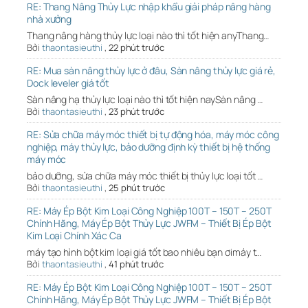
RE: Thang Nâng Thủy Lực nhập khẩu giải pháp nâng hàng
nhà xưởng
Thang nâng hàng thủy lực loại nào thì tốt hiện anyThang…
Bởi
thaontasieuthi
,
22 phút trước
RE: Mua sàn nâng thủy lực ở đâu, Sàn nâng thủy lực giá rẻ,
Dock leveler giá tốt
Sàn nâng hạ thủy lực loại nào thì tốt hiện naySàn nâng …
Bởi
thaontasieuthi
,
23 phút trước
RE: Sửa chữa máy móc thiết bị tự động hóa, máy móc công
nghiệp, máy thủy lực, bảo dưỡng định kỳ thiết bị hệ thống
máy móc
bảo dưỡng, sửa chữa máy móc thiết bị thủy lực loại tốt …
Bởi
thaontasieuthi
,
25 phút trước
RE: Máy Ép Bột Kim Loại Công Nghiệp 100T – 150T – 250T
Chính Hãng, Máy Ép Bột Thủy Lực JWFM – Thiết Bị Ép Bột
Kim Loại Chính Xác Ca
máy tạo hình bột kim loại giá tốt bao nhiêu bạn ơimáy t…
Bởi
thaontasieuthi
,
41 phút trước
RE: Máy Ép Bột Kim Loại Công Nghiệp 100T – 150T – 250T
Chính Hãng, Máy Ép Bột Thủy Lực JWFM – Thiết Bị Ép Bột