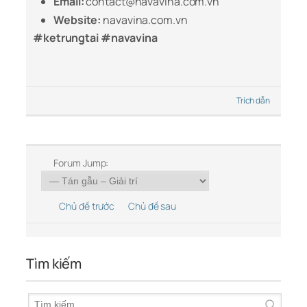
Email:
contact@navavina.com.vn
Website:
navavina.com.vn
#ketrungtai #navavina
Trích dẫn
Forum Jump:
Chủ đề trước
Chủ đề sau
Tìm kiếm