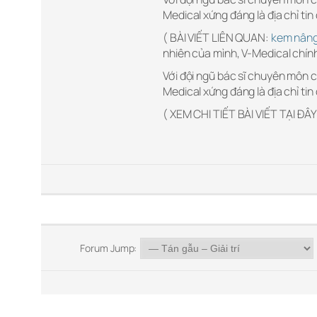
Medical xứng đáng là địa chỉ ti
( BÀI VIẾT LIÊN QUAN:
kem nâng
nhiên của mình, V-Medical chính
Với đội ngũ bác sĩ chuyên môn c
Medical xứng đáng là địa chỉ ti
( XEM CHI TIẾT BÀI VIẾT TẠI ĐÂY
Forum Jump: