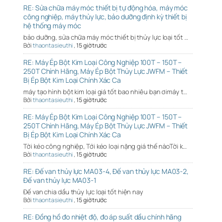
RE: Sửa chữa máy móc thiết bị tự động hóa, máy móc
công nghiệp, máy thủy lực, bảo dưỡng định kỳ thiết bị
hệ thống máy móc
bảo dưỡng, sửa chữa máy móc thiết bị thủy lực loại tốt …
Bởi
thaontasieuthi
,
15 giờ trước
RE: Máy Ép Bột Kim Loại Công Nghiệp 100T – 150T –
250T Chính Hãng, Máy Ép Bột Thủy Lực JWFM – Thiết
Bị Ép Bột Kim Loại Chính Xác Ca
máy tạo hình bột kim loại giá tốt bao nhiêu bạn ơimáy t…
Bởi
thaontasieuthi
,
15 giờ trước
RE: Máy Ép Bột Kim Loại Công Nghiệp 100T – 150T –
250T Chính Hãng, Máy Ép Bột Thủy Lực JWFM – Thiết
Bị Ép Bột Kim Loại Chính Xác Ca
Tời kéo công nghiệp, Tới kéo loại nặng giá thế nàoTời k…
Bởi
thaontasieuthi
,
15 giờ trước
RE: Đế van thủy lực MA03-4, Đế van thủy lực MA03-2,
Đế van thủy lực MA03-1
Đế van chia dầu thủy lực loại tốt hiện nay
Bởi
thaontasieuthi
,
15 giờ trước
RE: Đồng hồ đo nhiệt độ, đo áp suất dầu chính hãng