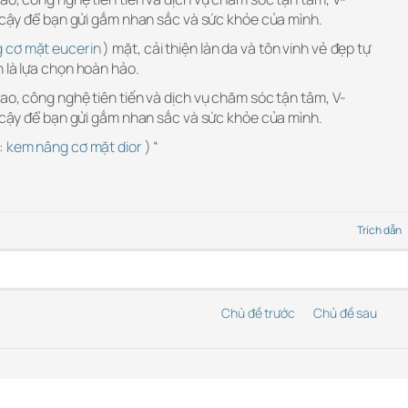
n cậy để bạn gửi gắm nhan sắc và sức khỏe của mình.
 cơ mặt eucerin
) mặt, cải thiện làn da và tôn vinh vẻ đẹp tự
 là lựa chọn hoàn hảo.
ao, công nghệ tiên tiến và dịch vụ chăm sóc tận tâm, V-
n cậy để bạn gửi gắm nhan sắc và sức khỏe của mình.
:
kem nâng cơ mặt dior
) “
Trích dẫn
Chủ đề trước
Chủ đề sau