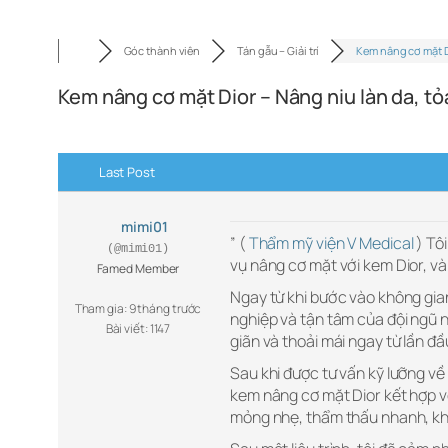
Góc thành viên
Tán gẫu – Giải trí
Kem nâng cơ mặt 
Kem nâng cơ mặt Dior – Nâng niu làn da, t
Last Post
mimi01
” (
Thẩm mỹ viện V Medical
) Tô
(@mimi01)
vụ nâng cơ mặt với kem Dior, và
Famed Member
Ngay từ khi bước vào không gia
Tham gia: 9 tháng trước
nghiệp và tận tâm của đội ngũ n
Bài viết: 1147
giãn và thoải mái ngay từ lần đầu
Sau khi được tư vấn kỹ lưỡng về
kem nâng cơ mặt Dior kết hợp vớ
mỏng nhẹ, thẩm thấu nhanh, khô