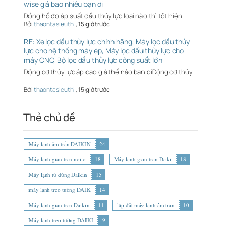
wise giá bao nhiêu bạn ơi
Đồng hồ đo áp suất dầu thủy lực loại nào thì tốt hiện …
Bởi
thaontasieuthi
,
15 giờ trước
RE: Xe lọc dầu thủy lực chính hãng, Máy lọc dầu thủy
lực cho hệ thống máy ép, Máy lọc dầu thủy lực cho
máy CNC, Bộ lọc dầu thủy lực công suất lớn
Động cơ thủy lực áp cao giá thế nào bạn ơiĐộng cơ thủy
…
Bởi
thaontasieuthi
,
15 giờ trước
Thẻ chủ đề
Máy lạnh âm trần DAIKIN
24
Máy lạnh giấu trần nối ố
18
Máy lạnh giấu trần Daiki
18
Máy lạnh tủ đứng Daikin
15
máy lạnh treo tường DAIK
14
Máy lạnh giấu trần Daikin
11
lắp đặt máy lạnh âm trần
10
Máy lạnh treo tường DAIKI
9