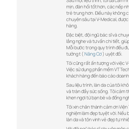
Sau một liệu trình, tôi đã cảm n
mịn, đàn hồi tốt hơn, các nếp n
trẻ trung hơn. Điều này không c
chuyên sâu tại V-Medical, được 
hàng.
Đặc biệt, đội ngũ bác sĩ và chu
lắng nghe và tư vấn chi tiết, gi
Mỗi bước trong quy trình đều đư
tưởng t (
Nâng Cơ
) uyệt đối.
Tôi cũng rất ấn tượng với việc V
Việc sử dụng phần mềm VTTech Be
khách hàng đến báo cáo doanh t
Sau liệu trình, làn da của tôi 
và tràn đầy sức sống. Tôi cảm t
khen ngợi từ bạn bè và đồng ng
Tôi xin chân thành cảm ơn Viện
nghiệm làm đẹp tuyệt vời. Nếu b
làn da và tôn vinh vẻ đẹp tự nh
Với đội ngũ bác sĩ chuyên môn c