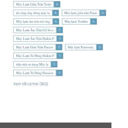
Máy Lạnh Giấu Trần Toshi
8
thi công ống đồng máy lạ
8
Máy lạnh giấu trần Panas
6
Máy lạnh âm trần nối ống
6
Máy lạnh Toshiba
6
Máy Lạnh Âm Trần LG Inve
5
Máy Lạnh Âm Trần Daikin F
5
Máy Lạnh Giấu Trần Panaso
5
Máy lạnh Panasonic
5
Máy Lạnh Tủ Đứng Daikin F
5
diện tích sử dụng Máy lạ
5
Máy Lạnh Tủ Đứng Panason
5
Xem tất cả thẻ (902)