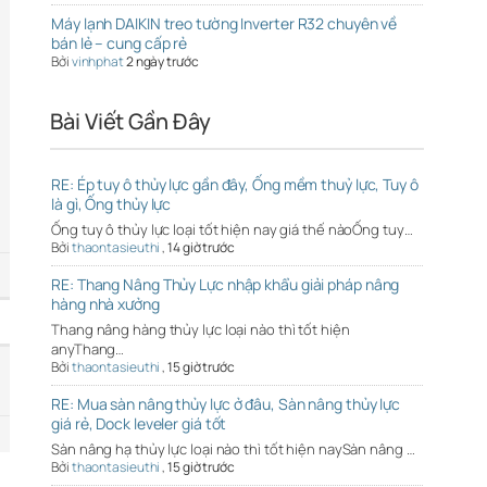
Máy lạnh DAIKIN treo tường Inverter R32 chuyên về
bán lẻ – cung cấp rẻ
Bởi
vinhphat
2 ngày trước
Bài Viết Gần Đây
RE: Ép tuy ô thủy lực gần đây, Ống mềm thuỷ lực, Tuy ô
là gì, Ống thủy lực
Ống tuy ô thủy lực loại tốt hiện nay giá thế nàoỐng tuy…
Bởi
thaontasieuthi
,
14 giờ trước
RE: Thang Nâng Thủy Lực nhập khẩu giải pháp nâng
hàng nhà xưởng
Thang nâng hàng thủy lực loại nào thì tốt hiện
anyThang…
Bởi
thaontasieuthi
,
15 giờ trước
RE: Mua sàn nâng thủy lực ở đâu, Sàn nâng thủy lực
giá rẻ, Dock leveler giá tốt
Sàn nâng hạ thủy lực loại nào thì tốt hiện naySàn nâng …
Bởi
thaontasieuthi
,
15 giờ trước