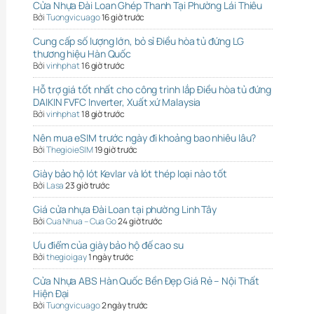
Cửa Nhựa Đài Loan Ghép Thanh Tại Phường Lái Thiêu
Bởi
Tuongvicuago
16 giờ trước
Cung cấp số lượng lớn, bỏ sỉ Điều hòa tủ đứng LG
thương hiệu Hàn Quốc
Bởi
vinhphat
16 giờ trước
Hỗ trợ giá tốt nhất cho công trình lắp Điều hòa tủ đứng
DAIKIN FVFC Inverter, Xuất xứ Malaysia
Bởi
vinhphat
18 giờ trước
Nên mua eSIM trước ngày đi khoảng bao nhiêu lâu?
Bởi
ThegioieSIM
19 giờ trước
Giày bảo hộ lót Kevlar và lót thép loại nào tốt
Bởi
Lasa
23 giờ trước
Giá cửa nhựa Đài Loan tại phường Linh Tây
Bởi
Cua Nhua – Cua Go
24 giờ trước
Ưu điểm của giày bảo hộ đế cao su
Bởi
thegioigay
1 ngày trước
Cửa Nhựa ABS Hàn Quốc Bền Đẹp Giá Rẻ – Nội Thất
Hiện Đại
Bởi
Tuongvicuago
2 ngày trước