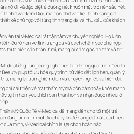
hận rõ rệt sự khác biệt trên làn da của mình. Da trở nên căng
hăn mờ đi, và đặc biệt là đường nét khuôn mặt trở nên sắc nét,
hỉ là nhờ vào kem Dior, mà còn nhờ vào liệu trình nâng cơ
thiết kế phù hợp với từng tình trạng da và nhu cầu của khách
yên viên tại V-Medical rất tận tâm và chuyên nghiệp. Họ luôn
úp tôi hiểu rõ hơn về tình trạng da và cách chăm sóc phù hợp.
ợc thực hiện cẩn thận, tỉ mỉ, mang lại cảm giác an tâm và tin
-Medical ứng dụng công nghệ tiên tiến trong quá trình điều trị.
auty giúp tối ưu hóa quy trình, từ việc đặt lịch hẹn, quản lý
hu, mang lại trải nghiệm dịch vụ chuyên nghiệp và hiện đại.
không chỉ cải thiện về mặt thẩm mỹ mà còn cảm thấy khỏe mạnh
hấy tự tin hơn, yêu thích bản thân hơn và nhận được nhiều lời
hiệp.
 Thẩm Mỹ Quốc Tế V-Medical đã mang đến cho tôi một trải
ạn đang tìm kiếm một địa chỉ uy tín để nâng cơ mặt, cải thiện
iên của mình, V-Medical chính là lựa chọn hoàn hảo.
ao, công nghệ tiên tiến và dịch vụ chăm sóc tận tâm, V-