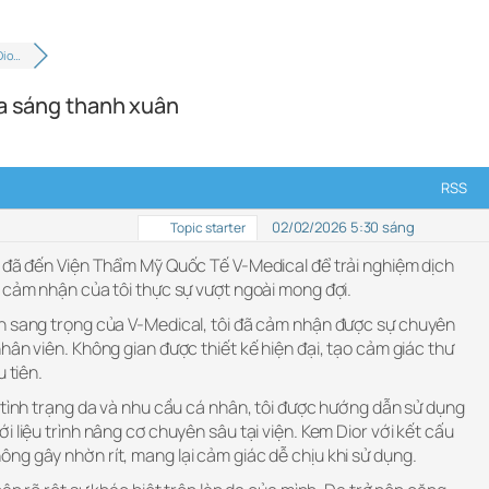
Dio…
ỏa sáng thanh xuân
RSS
02/02/2026 5:30 sáng
Topic starter
i đã đến Viện Thẩm Mỹ Quốc Tế V-Medical để trải nghiệm dịch
 cảm nhận của tôi thực sự vượt ngoài mong đợi.
n sang trọng của V-Medical, tôi đã cảm nhận được sự chuyên
hân viên. Không gian được thiết kế hiện đại, tạo cảm giác thư
 tiên.
 tình trạng da và nhu cầu cá nhân, tôi được hướng dẫn sử dụng
i liệu trình nâng cơ chuyên sâu tại viện. Kem Dior với kết cấu
ng gây nhờn rít, mang lại cảm giác dễ chịu khi sử dụng.