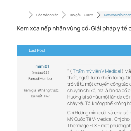
Góc thành viên
Tán gẫu – Giải trí
Kem xóa nếp nhăn
Kem xóa nếp nhăn vùng cổ: Giải pháp y tế 
Last Post
mimi01
” (
Thẩm mỹ viện V Medical
) Mấ
(@mimi01)
thiết, người luôn khiến tôi ngưỡ
Famed Member
trở về từ một chuyến công tác d
chuyện chị kể, mà là làn da cổ 
Tham gia: 9 tháng trước
Bài viết: 1147
Hương lại sở hữu một làn da cổ
chảy xệ. Tôi không thể không hỏ
Chị Hương mỉm cười và chia sẻ r
Mỹ Quốc Tế V-Medical. Chị cho bi
Thermage FLX – một phương ph