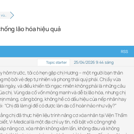
 vù…
chống lão hóa hiệu quả
RSS
25/04/2026 9:44 sáng
Topic starter
y hôm trước, tôi có hẹn gặp chị Hương – một người bạn thân
ng mộ bởi vẻ đẹp tự nhiên và phong thái quý phái. Chị ấy vừa
ài ngày, và điều khiến tôi ngạc nhiên không phải là những câu
của chị. Vùng da cổ vốn mỏng manh và dễ bị lão hóa, nhưng chị
 mịn màng, căng bóng, không hề có dấu hiệu của nếp nhăn hay
i: “Chị đã làm gì để có được làn da cổ hoàn hảo như vậy?”
ằng chị đã thực hiện liệu trình nâng cơ xóa nhăn tại Viện Thẩm
ết, V-Medical là một địa chỉ uy tín, nổi bật với công nghệ
áp nâng cơ, xóa nhăn không xâm lấn, không đau và không