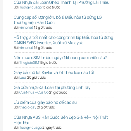
Cửa Nhựa Đài Loan Ghép Thanh Tại Phường Lái Thiêu
Bởi
Tuongvicuago
13 giờ trước
Cung cấp số lượng lớn, bỏ sỉ Điều hòa tủ đứng LG
thương hiệu Hàn Quốc
Bởi
vinhphat
13 giờ trước
Hỗ trợ giá tốt nhất cho công trình lắp Điều hòa tủ đứng
DAIKIN FVFC Inverter, Xuất xứ Malaysia
Bởi
vinhphat
15 giờ trước
Nên mua eSIM trước ngày đi khoảng bao nhiêu lâu?
Bởi
ThegioieSIM
16 giờ trước
Giày bảo hộ lót Kevlar và lót thép loại nào tốt
Bởi
Lasa
20 giờ trước
Giá cửa nhựa Đài Loan tại phường Linh Tây
Bởi
Cua Nhua – Cua Go
21 giờ trước
Ưu điểm của giày bảo hộ đế cao su
Bởi
thegioigay
21 giờ trước
Cửa Nhựa ABS Hàn Quốc Bền Đẹp Giá Rẻ – Nội Thất
Hiện Đại
Bởi
Tuongvicuago
2 ngày trước