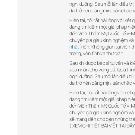
nghỉ dưỡng. Sau mỗi lần điều trị
da trở nên căng mịn, săn chắc 
Hiện tại, tôi rất hài lòng với k
đang tìm kiếm một giải pháp hiệ
đến Viện Thẩm Mỹ Quốc Tế V-Medi
chuyên gia giàu kinh nghiệm và
nhật
) iên. Không gian tại viện 
trọng, yên tĩnh và thư giãn.
Sau khi được bác sĩ tư vấn và kiể
xóa nhăn cho vùng cổ. Quá trình
nghỉ dưỡng. Sau mỗi lần điều trị
da trở nên căng mịn, săn chắc 
Hiện tại, tôi rất hài lòng với k
đang tìm kiếm một giải pháp hiệ
đến Viện Thẩm Mỹ Quốc Tế V-Medi
chuyên gia giàu kinh nghiệm v
sẽ mang đến cho bạn những trải
( XEM CHI TIẾT BÀI VIẾT TẠI ĐÂY