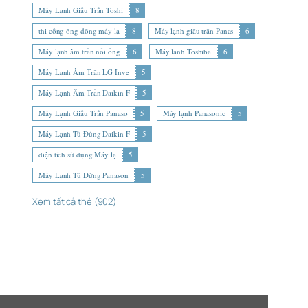
Máy Lạnh Giấu Trần Toshi
8
thi công ống đồng máy lạ
8
Máy lạnh giấu trần Panas
6
Máy lạnh âm trần nối ống
6
Máy lạnh Toshiba
6
Máy Lạnh Âm Trần LG Inve
5
Máy Lạnh Âm Trần Daikin F
5
Máy Lạnh Giấu Trần Panaso
5
Máy lạnh Panasonic
5
Máy Lạnh Tủ Đứng Daikin F
5
diện tích sử dụng Máy lạ
5
Máy Lạnh Tủ Đứng Panason
5
Xem tất cả thẻ (902)