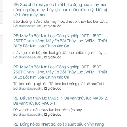
RE: Sửa chữa máy móc thiết bị tự động hóa, máy móc
công nghiệp, máy thủy lực, bảo dưỡng định kỳ thiết bị
hệ thống máy móc
bảo dưỡng, sửa chữa máy móc thiết bị thủy lực loại tốt …
Bởi
thaontasieuthi
,
12 giờ trước
RE: Máy Ép Bột Kim Loại Công Nghiệp 100T – 150T –
250T Chính Hãng, Máy Ép Bột Thủy Lực JWFM – Thiết
Bị Ép Bột Kim Loại Chính Xác Ca
máy tạo hình bột kim loại giá tốt bao nhiêu bạn ơimáy t…
Bởi
thaontasieuthi
,
12 giờ trước
RE: Máy Ép Bột Kim Loại Công Nghiệp 100T – 150T –
250T Chính Hãng, Máy Ép Bột Thủy Lực JWFM – Thiết
Bị Ép Bột Kim Loại Chính Xác Ca
Tời kéo công nghiệp, Tới kéo loại nặng giá thế nàoTời k…
Bởi
thaontasieuthi
,
12 giờ trước
RE: Đế van thủy lực MA03-4, Đế van thủy lực MA03-2,
Đế van thủy lực MA03-1
Đế van chia dầu thủy lực loại tốt hiện nay
Bởi
thaontasieuthi
,
12 giờ trước
RE: Đồng hồ đo nhiệt độ, đo áp suất dầu chính hãng