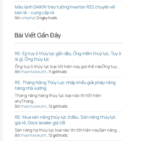
Máy lạnh DAIKIN treo tường Inverter R32 chuyên về
bán lẻ – cung cấp rẻ
Bởi
vinhphat
2 ngày trước
Bài Viết Gần Đây
RE: Ép tuy ô thủy lực gần đây, Ống mềm thuỷ lực, Tuy ô
là gì, Ống thủy lực
Ống tuy ô thủy lực loại tốt hiện nay giá thế nàoỐng tuy…
Bởi
thaontasieuthi
,
11 giờ trước
RE: Thang Nâng Thủy Lực nhập khẩu giải pháp nâng
hàng nhà xưởng
Thang nâng hàng thủy lực loại nào thì tốt hiện
anyThang…
Bởi
thaontasieuthi
,
12 giờ trước
RE: Mua sàn nâng thủy lực ở đâu, Sàn nâng thủy lực
giá rẻ, Dock leveler giá tốt
Sàn nâng hạ thủy lực loại nào thì tốt hiện naySàn nâng …
Bởi
thaontasieuthi
,
12 giờ trước