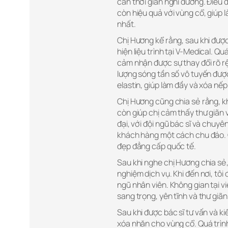
cần thời gian nghỉ dưỡng. Điều
còn hiệu quả với vùng cổ, giúp 
nhất.
Chị Hương kể rằng, sau khi được 
hiện liệu trình tại V-Medical. Qu
cảm nhận được sự thay đổi rõ rệ
lượng sóng tần số vô tuyến đượ
elastin, giúp làm đầy và xóa nếp
Chị Hương cũng chia sẻ rằng, kh
còn giúp chị cảm thấy thư giãn v
đại, với đội ngũ bác sĩ và chuy
khách hàng một cách chu đáo. 
đẹp đẳng cấp quốc tế.
Sau khi nghe chị Hương chia sẻ,
nghiệm dịch vụ. Khi đến nơi, tô
ngũ nhân viên. Không gian tại vi
sang trọng, yên tĩnh và thư giãn
Sau khi được bác sĩ tư vấn và kiể
xóa nhăn cho vùng cổ. Quá trình