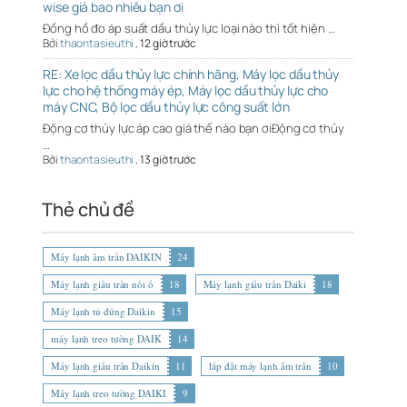
wise giá bao nhiêu bạn ơi
Đồng hồ đo áp suất dầu thủy lực loại nào thì tốt hiện …
Bởi
thaontasieuthi
,
12 giờ trước
RE: Xe lọc dầu thủy lực chính hãng, Máy lọc dầu thủy
lực cho hệ thống máy ép, Máy lọc dầu thủy lực cho
máy CNC, Bộ lọc dầu thủy lực công suất lớn
Động cơ thủy lực áp cao giá thế nào bạn ơiĐộng cơ thủy
…
Bởi
thaontasieuthi
,
13 giờ trước
Thẻ chủ đề
Máy lạnh âm trần DAIKIN
24
Máy lạnh giấu trần nối ố
18
Máy lạnh giấu trần Daiki
18
Máy lạnh tủ đứng Daikin
15
máy lạnh treo tường DAIK
14
Máy lạnh giấu trần Daikin
11
lắp đặt máy lạnh âm trần
10
Máy lạnh treo tường DAIKI
9