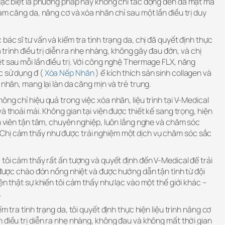
 đặc biệt là phương pháp này không chỉ tác động đến da mặt mà
làm căng da, nâng cơ và xóa nhăn chỉ sau một lần điều trị duy
bác sĩ tư vấn và kiểm tra tình trạng da, chị đã quyết định thực
á trình điều trị diễn ra nhẹ nhàng, không gây đau đớn, và chị
t sau mỗi lần điều trị. Với công nghệ Thermage FLX, năng
c sử dụng đ (
Xóa Nếp Nhăn
) ể kích thích sản sinh collagen và
 nhăn, mang lại làn da căng mịn và trẻ trung.
ông chỉ hiệu quả trong việc xóa nhăn, liệu trình tại V-Medical
à thoải mái. Không gian tại viện được thiết kế sang trọng, hiện
ên viên tận tâm, chuyên nghiệp, luôn lắng nghe và chăm sóc
Chị cảm thấy như được trải nghiệm một dịch vụ chăm sóc sắc
 tôi cảm thấy rất ấn tượng và quyết định đến V-Medical để trải
i được chào đón nồng nhiệt và được hướng dẫn tận tình từ đội
ện thật sự khiến tôi cảm thấy như lạc vào một thế giới khác –
.
m tra tình trạng da, tôi quyết định thực hiện liệu trình nâng cơ
 điều trị diễn ra nhẹ nhàng, không đau và không mất thời gian