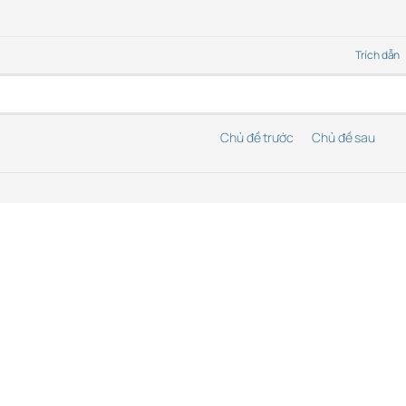
Trích dẫn
Chủ đề trước
Chủ đề sau