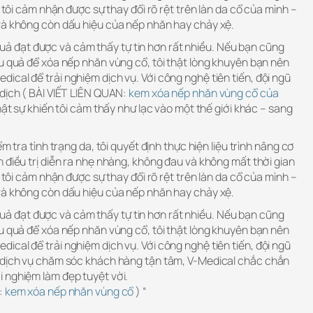
, tôi cảm nhận được sự thay đổi rõ rệt trên làn da cổ của mình –
và không còn dấu hiệu của nếp nhăn hay chảy xệ.
ết quả đạt được và cảm thấy tự tin hơn rất nhiều. Nếu bạn cũng
u quả để xóa nếp nhăn vùng cổ, tôi thật lòng khuyên bạn nên
cal để trải nghiệm dịch vụ. Với công nghệ tiên tiến, đội ngũ
 dịch ( BÀI VIẾT LIÊN QUAN:
kem xóa nếp nhăn vùng cổ của
thật sự khiến tôi cảm thấy như lạc vào một thế giới khác – sang
m tra tình trạng da, tôi quyết định thực hiện liệu trình nâng cơ
 điều trị diễn ra nhẹ nhàng, không đau và không mất thời gian
, tôi cảm nhận được sự thay đổi rõ rệt trên làn da cổ của mình –
và không còn dấu hiệu của nếp nhăn hay chảy xệ.
ết quả đạt được và cảm thấy tự tin hơn rất nhiều. Nếu bạn cũng
u quả để xóa nếp nhăn vùng cổ, tôi thật lòng khuyên bạn nên
cal để trải nghiệm dịch vụ. Với công nghệ tiên tiến, đội ngũ
à dịch vụ chăm sóc khách hàng tận tâm, V-Medical chắc chắn
 nghiệm làm đẹp tuyệt vời.
:
kem xóa nếp nhăn vùng cổ
) “