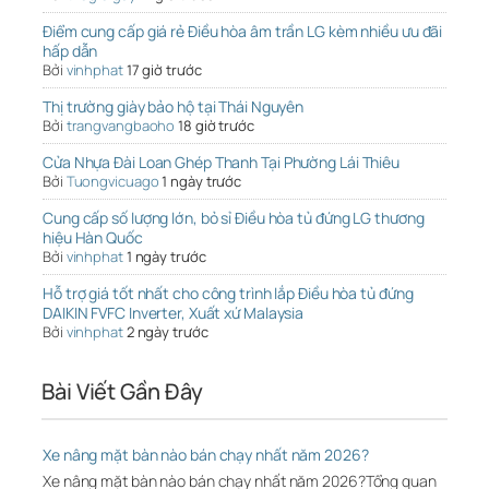
Điểm cung cấp giá rẻ Điều hòa âm trần LG kèm nhiều ưu đãi
hấp dẫn
Bởi
vinhphat
17 giờ trước
Thị trường giày bảo hộ tại Thái Nguyên
Bởi
trangvangbaoho
18 giờ trước
Cửa Nhựa Đài Loan Ghép Thanh Tại Phường Lái Thiêu
Bởi
Tuongvicuago
1 ngày trước
Cung cấp số lượng lớn, bỏ sỉ Điều hòa tủ đứng LG thương
hiệu Hàn Quốc
Bởi
vinhphat
1 ngày trước
Hỗ trợ giá tốt nhất cho công trình lắp Điều hòa tủ đứng
DAIKIN FVFC Inverter, Xuất xứ Malaysia
Bởi
vinhphat
2 ngày trước
Bài Viết Gần Đây
Xe nâng mặt bàn nào bán chạy nhất năm 2026?
Xe nâng mặt bàn nào bán chạy nhất năm 2026?Tổng quan