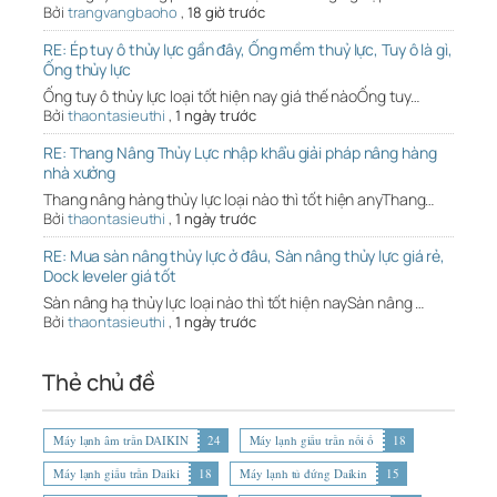
Bởi
trangvangbaoho
,
18 giờ trước
RE: Ép tuy ô thủy lực gần đây, Ống mềm thuỷ lực, Tuy ô là gì,
Ống thủy lực
Ống tuy ô thủy lực loại tốt hiện nay giá thế nàoỐng tuy…
Bởi
thaontasieuthi
,
1 ngày trước
RE: Thang Nâng Thủy Lực nhập khẩu giải pháp nâng hàng
nhà xưởng
Thang nâng hàng thủy lực loại nào thì tốt hiện anyThang…
Bởi
thaontasieuthi
,
1 ngày trước
RE: Mua sàn nâng thủy lực ở đâu, Sàn nâng thủy lực giá rẻ,
Dock leveler giá tốt
Sàn nâng hạ thủy lực loại nào thì tốt hiện naySàn nâng …
Bởi
thaontasieuthi
,
1 ngày trước
Thẻ chủ đề
Máy lạnh âm trần DAIKIN
24
Máy lạnh giấu trần nối ố
18
Máy lạnh giấu trần Daiki
18
Máy lạnh tủ đứng Daikin
15