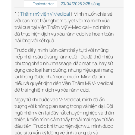
20/04/2026 2:25 sáng
Topic starter
” (
Thẩm mỹ viện V Medical
) Mình muốn chia sẻ
với bạn một trải nghiệm tuyệt vời mà mình vừa
trải qua tại Viện Thẩm Mỹ V-Medical – nơi mình
đã thực hiện dịch vụ xóa rãnh cười và hoàn toàn
hài lòng với kết quả.
Trước đây, mình luôn cảm thấy tự ti với những
nếp nhăn sâu ở vùng rãnh cười. Dù đã thử nhiều
phương pháp như massage, đắp mặt nạ, hay sử
dụng các loại kem dưỡng, nhưng hiệu quả mang
lại không được như mong muốn. Mình đã tìm
hiểu và quyết định đến Viện Thẩm Mỹ V-Medical
để trải nghiệm dịch vụ xóa rãnh cười.
Ngay từ khi bước vào V-Medical, mình đã ấn
tượng với không gian sang trọng và hiện đại. Đội
ngũ nhân viên tại đây rất chuyên nghiệp và thân
thiện, khiến mình cảm thấy thoải mái ngay từ lần
đầu tiên. Trước khi thực hiện dịch vụ, mình được
bác sĩ tư vấn kỹ lưỡng về tình trạng da và