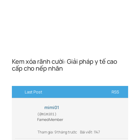
Kem xóa rãnh cười: Giải pháp y tế cao
cấp cho nếp nhăn
Last Post
RSS
mimi01
(@mimi01)
Famed Member
Tham gia: 9 tháng trước
Bài viết: 1147