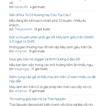
về…
Bởi
hanatc89
,
4 giờ trước
Nên đi Núi Tứ Cô Nương hay Cửu Trại Câu?
Nếu đang lên kế hoạch khám phá Tứ Xuyên, nhiều du
khách…
Bởi
ThegioieSIM
,
12 giờ trước
Đơn vị chuyên phân phối giá tốt Máy lạnh giấu trần DAIKIN
4.0 ngựa (4.0HP)
Không gian thương mại rất nên lắp Máy lạnh giấu trần DA…
Bởi
vinhphat
,
13 giờ trước
Mua giày bảo hộ Jogger tại Bình Dương ở đâu tốt
Nếu bạn làm việc trong các môi trường tiềm ẩn nhiều ngu…
Bởi
thegioigay
,
17 giờ trước
Điểm cung cấp giá rẻ Điều hòa âm trần LG kèm nhiều ưu đãi
hấp dẫn
Máy lạnh âm trần LG là giải pháp làm mát cao cấp với cô…
Bởi
vinhphat
,
17 giờ trước
Thị trường giày bảo hộ tại Thái Nguyên
Thái Nguyên đang phát triển mạnh về công nghiệp với nhi…