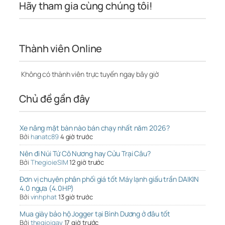
Hãy tham gia cùng chúng tôi!
Thành viên Online
Không có thành viên trực tuyến ngay bây giờ
Chủ đề gần đây
Xe nâng mặt bàn nào bán chạy nhất năm 2026?
Bởi
hanatc89
4 giờ trước
Nên đi Núi Tứ Cô Nương hay Cửu Trại Câu?
Bởi
ThegioieSIM
12 giờ trước
Đơn vị chuyên phân phối giá tốt Máy lạnh giấu trần DAIKIN
4.0 ngựa (4.0HP)
Bởi
vinhphat
13 giờ trước
Mua giày bảo hộ Jogger tại Bình Dương ở đâu tốt
Bởi
thegioigay
17 giờ trước