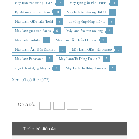
máy lạnh treo tường DAIK
14
Máy lạnh giấu trần Daikin
11
lắp đặt máy lạnh âm trần
10
Máy lạnh treo tường DAIKI
9
Máy Lạnh Giấu Trần Toshi
8
thi công ống đồng máy lạ
8
Máy lạnh giấu trần Panas
6
Máy lạnh âm trần nối ống
6
Máy lạnh Toshiba
6
Máy Lạnh Âm Trần LG Inve
5
Máy Lạnh Âm Trần Daikin F
5
Máy Lạnh Giấu Trần Panaso
5
Máy lạnh Panasonic
5
Máy Lạnh Tủ Đứng Daikin F
5
diện tích sử dụng Máy lạ
5
Máy Lạnh Tủ Đứng Panason
5
Xem tất cả thẻ (907)
Chia sẻ:
Thống kê diễn đàn