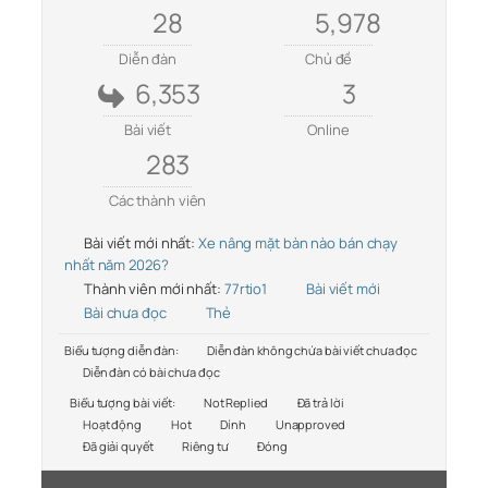
28
5,978
Diễn đàn
Chủ đề
6,353
3
Bài viết
Online
283
Các thành viên
Bài viết mới nhất:
Xe nâng mặt bàn nào bán chạy
nhất năm 2026?
Thành viên mới nhất:
77rtio1
Bài viết mới
Bài chưa đọc
Thẻ
Biểu tượng diễn đàn:
Diễn đàn không chứa bài viết chưa đọc
Diễn đàn có bài chưa đọc
Biểu tượng bài viết:
Not Replied
Đã trả lời
Hoạt động
Hot
Dính
Unapproved
Đã giải quyết
Riêng tư
Đóng