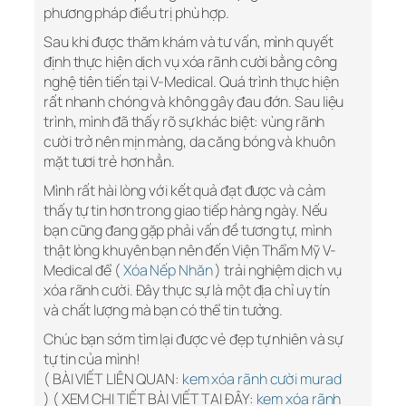
phương pháp điều trị phù hợp.
Sau khi được thăm khám và tư vấn, mình quyết
định thực hiện dịch vụ xóa rãnh cười bằng công
nghệ tiên tiến tại V-Medical. Quá trình thực hiện
rất nhanh chóng và không gây đau đớn. Sau liệu
trình, mình đã thấy rõ sự khác biệt: vùng rãnh
cười trở nên mịn màng, da căng bóng và khuôn
mặt tươi trẻ hơn hẳn.
Mình rất hài lòng với kết quả đạt được và cảm
thấy tự tin hơn trong giao tiếp hàng ngày. Nếu
bạn cũng đang gặp phải vấn đề tương tự, mình
thật lòng khuyên bạn nên đến Viện Thẩm Mỹ V-
Medical để (
Xóa Nếp Nhăn
) trải nghiệm dịch vụ
xóa rãnh cười. Đây thực sự là một địa chỉ uy tín
và chất lượng mà bạn có thể tin tưởng.
Chúc bạn sớm tìm lại được vẻ đẹp tự nhiên và sự
tự tin của mình!
( BÀI VIẾT LIÊN QUAN:
kem xóa rãnh cười murad
) ( XEM CHI TIẾT BÀI VIẾT TẠI ĐÂY:
kem xóa rãnh