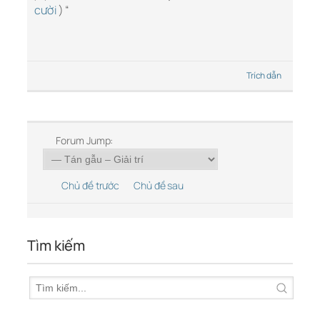
cười
) “
Trích dẫn
Forum Jump:
Chủ đề trước
Chủ đề sau
Tìm kiếm