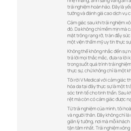
nhẹ nhàng, ánh sáng vàng ấm áp 
trải nghiệm hoàn hảo. Đây là yếu
tưởng và đánh giá cao dịch vụ c
Cảm giác sau khi trải nghiệm xô
đó. Da không chỉ mềm mịn mà các
mặt trông rạng rỡ, tràn đầy sức 
một viện thẩm mỹ uy tín thực s
Không thể không nhắc đến sự nhi
trả lời mọi thắc mắc, đưa ra lời
trong suốt quá trình trải nghi
thực sự, chứ không chỉ là một k
Tôi rời V Medical với cảm giác t
hóa da tại đây thực sự là một t
sóc tinh tế cho tinh thần. Sau k
rệt mà còn có cảm giác được nạ
Từ trải nghiệm của mình, tôi ho
và người thân. Đây không chỉ là 
giãn lý tưởng, nơi mà mỗi khác
tận tâm nhất. Trải nghiệm xông 