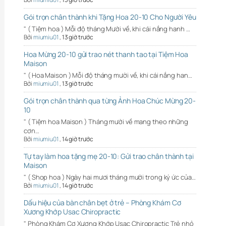
Gói trọn chân thành khi Tặng Hoa 20-10 Cho Người Yêu
" ( Tiệm hoa ) Mỗi độ tháng Mười về, khi cái nắng hanh …
Bởi
miumiu01
,
13 giờ trước
Hoa Mừng 20-10 gửi trao nét thanh tao tại Tiệm Hoa
Maison
" ( Hoa Maison ) Mỗi độ tháng mười về, khi cái nắng han…
Bởi
miumiu01
,
13 giờ trước
Gói trọn chân thành qua từng Ảnh Hoa Chúc Mừng 20-
10
" ( Tiệm hoa Maison ) Tháng mười về mang theo những
cơn…
Bởi
miumiu01
,
14 giờ trước
Tự tay làm hoa tặng mẹ 20-10: Gửi trao chân thành tại
Maison
" ( Shop hoa ) Ngày hai mươi tháng mười trong ký ức của…
Bởi
miumiu01
,
14 giờ trước
Dấu hiệu của bàn chân bẹt ở trẻ – Phòng Khám Cơ
Xương Khớp Usac Chiropractic
" Phòng Khám Cơ Xương Khớp Usac Chiropractic Trẻ nhỏ