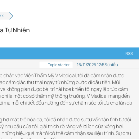
t X…
a Tự Nhiên
RSS
16/11/2025 12:53 chiều
Topic starter
c chân vào Viện Thẩm Mỹ V Medical, tôi đã cảm nhận được
tạo cảm giác thư thái ngay từ những bước đi đầu tiên. Mùi
à không gian được bài trí hài hòa khiến tôi ngay lập tức cảm
g chỉ là một cơ sở thẩm mỹ thông thường, V Medical mang đến
nơi mà mỗi chi tiết đều hướng đến sự chăm sóc tối ưu cho làn da
 hơi mặt trẻ hóa da, tôi đã nhận được sự tư vấn tận tình từ đội
 nhu cầu của tôi, giải thích rõ ràng về lợi ích của xông hơi,
à những hiệu quả mà tôi có thể cảm nhận sau liệu trình. Sự chu