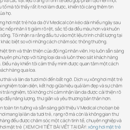
và các vật liệu trang trí tinh tế đều góp phần tạo nên một
 tố mà tôi thấy rất ít nơi làm được, khiến tôi càng thêm tin
ủa họ.
ng hơi mặt trẻ hóa da ở V Medical còn kéo dài nhiều ngày sau
 nếp nhăn li ti giảm rõ rệt, sắc tố da đều màu hơn và khuôn
sống. Tôi nhận ra rằng đầu tư vào một liệu trình chất lượng tại
ự khác biệt so với những cách chăm sóc thông thường.
ệt tình và thân thiện của đội ngũ nhân viên. Họ luôn sẵn sàng
 khuyên phù hợp với từng loại da và luôn theo sát khách hàng
ệm. Điều này khiến tôi cảm thấy mình được quan tâm một cách
hách hàng qua loa.
hư thái và làn da tươi mới đến bất ngờ. Dịch vụ xông hơi mặt trẻ
rải nghiệm toàn diện, kết hợp giữa hiệu quả làm đẹp và sự chăm
hi trải nghiệm, tôi không chỉ cảm nhận làn da được cải thiện rõ
p đầy năng lượng, thư giãn và yêu thương bản thân hơn.
àn toàn tin tưởng và sẵn sàng giới thiệu V Medical cho bạn bè
nơi mang lại làn da tươi trẻ, rạng rỡ mà còn là không gian thư
h hàng đều được chăm sóc một cách tinh tế, chuyên nghiệp và
hơi mặt trẻ ( XEM CHI TIẾT BÀI VIẾT TẠI ĐÂY:
xông hơi mặt trẻ