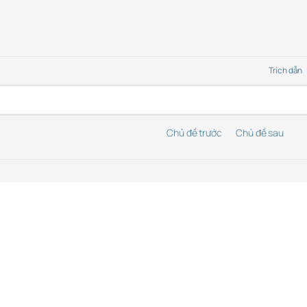
Trích dẫn
Chủ đề trước
Chủ đề sau