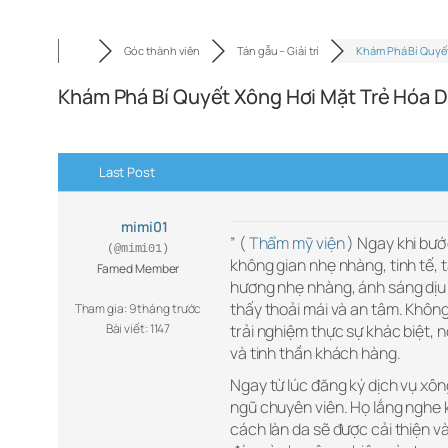
Góc thành viên
Tán gẫu – Giải trí
Khám Phá Bí Quyế
Khám Phá Bí Quyết Xông Hơi Mặt Trẻ Hóa D
Last Post
mimi01
” (
Thẩm mỹ viện
) Ngay khi bướ
(@mimi01)
không gian nhẹ nhàng, tinh tế, 
Famed Member
hương nhẹ nhàng, ánh sáng dịu v
thấy thoải mái và an tâm. Khôn
Tham gia: 9 tháng trước
Bài viết: 1147
trải nghiệm thực sự khác biệt, 
và tinh thần khách hàng.
Ngay từ lúc đăng ký dịch vụ xông
ngũ chuyên viên. Họ lắng nghe kỹ
cách làn da sẽ được cải thiện v