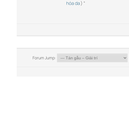
hóa da
) “
Forum Jump: