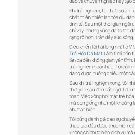
đáo và chuyên nghiệp này tạo c
Khi trải nghiệm, tôi thực sự ấn 
chất thiên nhiên lan tỏa dịu dà
tinh tế. Sau một thời gian ngắ
chỉ vậy, những vùng da trước đâ
rạng rỡ hơn, tràn đầy sức sống.
Điều khiến tôi hài lòng nhất ở V 
Trẻ Hóa Da Mặt
) âm tỉ mỉ đến t
làn da đến không gian yên tĩnh,
trải nghiệm hoàn hảo. Tôi cảm 
đang được nuông chiều một cách
Sau khi trải nghiệm xong, tôi n
thư giãn sâu đến bất ngờ. Lớp 
toàn. Việc xông hơi mặt trẻ hóa
mà còn giống như một khoảng lặ
như tan biến.
Tôi cũng đánh giá cao sự chuyê
thao tác đều được thực hiện cẩn
không chỉ thực hiện dịch vụ mà 