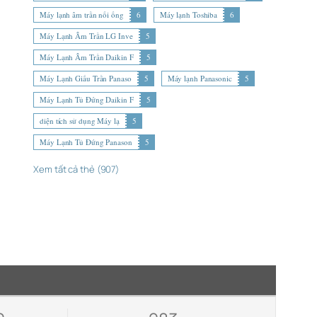
Máy lạnh âm trần nối ống
6
Máy lạnh Toshiba
6
Máy Lạnh Âm Trần LG Inve
5
Máy Lạnh Âm Trần Daikin F
5
Máy Lạnh Giấu Trần Panaso
5
Máy lạnh Panasonic
5
Máy Lạnh Tủ Đứng Daikin F
5
diện tích sử dụng Máy lạ
5
Máy Lạnh Tủ Đứng Panason
5
Xem tất cả thẻ (907)