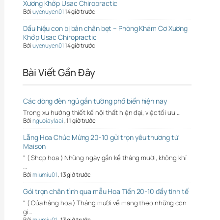
Xương Khớp Usac Chiropractic
Bởi
uyenuyen01
14 giờ trước
Dấu hiệu con bị bàn chân bẹt – Phòng Khám Cơ Xương
Khớp Usac Chiropractic
Bởi
uyenuyen01
14 giờ trước
Bài Viết Gần Đây
Các dòng đèn ngủ gắn tường phổ biến hiện nay
Trong xu hướng thiết kế nội thất hiện đại, việc tối ưu …
Bởi
nguoiaylaai
,
11 giờ trước
Lẵng Hoa Chúc Mừng 20-10 gửi trọn yêu thương từ
Maison
" ( Shop hoa ) Những ngày gần kề tháng mười, không khí
…
Bởi
miumiu01
,
13 giờ trước
Gói trọn chân tình qua mẫu Hoa Tiền 20-10 đầy tinh tế
" ( Cửa hàng hoa ) Tháng mười về mang theo những cơn
gi…
Bởi
miumiu01
,
13 giờ trước