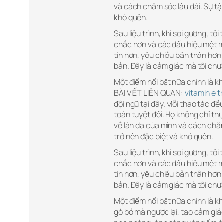
và cách chăm sóc lâu dài. Sự tậ
khó quên.
Sau liệu trình, khi soi gương, tô
chắc hơn và các dấu hiệu mệt mỏ
tin hơn, yêu chiều bản thân hơn 
bản. Đây là cảm giác mà tôi chư
Một điểm nổi bật nữa chính là k
BÀI VIẾT LIÊN QUAN:
vitamin e 
đội ngũ tại đây. Mỗi thao tác đ
toàn tuyệt đối. Họ không chỉ thự
về làn da của mình và cách chăm
trở nên đặc biệt và khó quên.
Sau liệu trình, khi soi gương, tô
chắc hơn và các dấu hiệu mệt mỏ
tin hơn, yêu chiều bản thân hơn 
bản. Đây là cảm giác mà tôi chư
Một điểm nổi bật nữa chính là k
gò bó mà ngược lại, tạo cảm giá