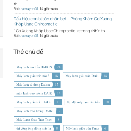
th…
Bởi
uyenuyen01
,
14 giờ trước
Dấu hiệu con bị bàn chân bẹt – Phòng Khám Cơ Xương
Khớp Usac Chiropractic
" Cơ Xương Khớp Usac Chiropractic <strong>Nhìn th…
Bởi
uyenuyen01
,
14 giờ trước
Thẻ chủ đề
Máy lạnh âm trần DAIKIN
24
Máy lạnh giấu trần nối ố
18
Máy lạnh giấu trần Daiki
18
Máy lạnh tủ đứng Daikin
15
máy lạnh treo tường DAIK
14
Máy lạnh giấu trần Daikin
11
lắp đặt máy lạnh âm trần
10
Máy lạnh treo tường DAIKI
9
Máy Lạnh Giấu Trần Toshi
8
thi công ống đồng máy lạ
8
Máy lạnh giấu trần Panas
6