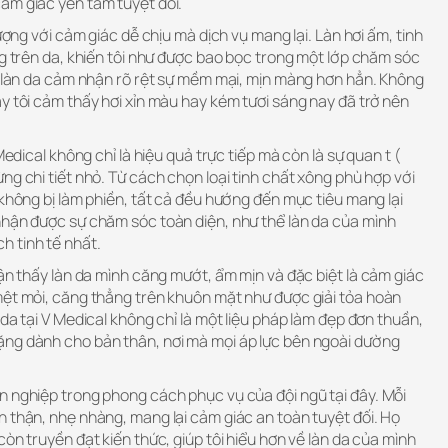
ảm giác yên tâm tuyệt đối.
tượng với cảm giác dễ chịu mà dịch vụ mang lại. Làn hơi ấm, tinh
ng trên da, khiến tôi như được bao bọc trong một lớp chăm sóc
n, làn da cảm nhận rõ rệt sự mềm mại, mịn màng hơn hẳn. Không
y tôi cảm thấy hơi xỉn màu hay kém tươi sáng nay đã trở nên
Medical không chỉ là hiệu quả trực tiếp mà còn là sự quan t (
ừng chi tiết nhỏ. Từ cách chọn loại tinh chất xông phù hợp với
 không bị làm phiền, tất cả đều hướng đến mục tiêu mang lại
nhận được sự chăm sóc toàn diện, như thể làn da của mình
 tinh tế nhất.
hận thấy làn da mình căng mướt, ẩm mịn và đặc biệt là cảm giác
mệt mỏi, căng thẳng trên khuôn mặt như được giải tỏa hoàn
 da tại V Medical không chỉ là một liệu pháp làm đẹp đơn thuần,
ng dành cho bản thân, nơi mà mọi áp lực bên ngoài dường
n nghiệp trong phong cách phục vụ của đội ngũ tại đây. Mỗi
 thận, nhẹ nhàng, mang lại cảm giác an toàn tuyệt đối. Họ
còn truyền đạt kiến thức, giúp tôi hiểu hơn về làn da của mình