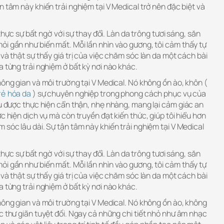
n tâm này khiến trải nghiệm tại V Medical trở nên đặc biệt và
i thực sự bất ngờ với sự thay đổi. Làn da trông tươi sáng, săn
i gần như biến mất. Mỗi lần nhìn vào gương, tôi cảm thấy tự
và thật sự thấy giá trị của việc chăm sóc làn da một cách bài
a từng trải nghiệm ở bất kỳ nơi nào khác.
hông gian và môi trường tại V Medical. Nó không ồn ào, khôn (
trẻ hóa da
) sự chuyên nghiệp trong phong cách phục vụ của
ều được thực hiện cẩn thận, nhẹ nhàng, mang lại cảm giác an
c hiện dịch vụ mà còn truyền đạt kiến thức, giúp tôi hiểu hơn
 sóc lâu dài. Sự tận tâm này khiến trải nghiệm tại V Medical
i thực sự bất ngờ với sự thay đổi. Làn da trông tươi sáng, săn
i gần như biến mất. Mỗi lần nhìn vào gương, tôi cảm thấy tự
và thật sự thấy giá trị của việc chăm sóc làn da một cách bài
a từng trải nghiệm ở bất kỳ nơi nào khác.
hông gian và môi trường tại V Medical. Nó không ồn ào, không
c thư giãn tuyệt đối. Ngay cả những chi tiết nhỏ như âm nhạc