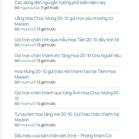
Các dòng đèn ngủ gắn tường phổ biến hiện nay
Bởi
nguoiaylaai
11 giờ trước
Lẵng Hoa Chúc Mừng 20-10 gửi trọn yêu thương từ
Maison
Bởi
miumiu01
13 giờ trước
Gói trọn chân tình qua mẫu Hoa Tiền 20-10 đầy tinh tế
Bởi
miumiu01
13 giờ trước
Gói trọn chân thành khi Tặng Hoa 20-10 Cho Người Yêu
Bởi
miumiu01
13 giờ trước
Hoa Mừng 20-10 gửi trao nét thanh tao tại Tiệm Hoa
Maison
Bởi
miumiu01
13 giờ trước
Gói trọn chân thành qua từng Ảnh Hoa Chúc Mừng 20-
10
Bởi
miumiu01
14 giờ trước
Tự tay làm hoa tặng mẹ 20-10: Gửi trao chân thành tại
Maison
Bởi
miumiu01
14 giờ trước
Dấu hiệu của bàn chân bẹt ở trẻ – Phòng Khám Cơ