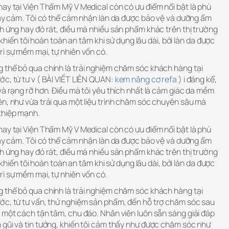
ay tại Viện Thẩm Mỹ V Medical còn có ưu điểm nổi bật là phù
hạy cảm. Tôi có thể cảm nhận làn da được bảo vệ và dưỡng ẩm
h ứng hay đỏ rát, điều mà nhiều sản phẩm khác trên thị trường
o khiến tôi hoàn toàn an tâm khi sử dụng lâu dài, bởi làn da được
ì sự mềm mại, tự nhiên vốn có.
 thể bỏ qua chính là trải nghiệm chăm sóc khách hàng tại
c, từ tư v ( BÀI VIẾT LIÊN QUAN:
kem nâng cơ refa
) i đáng kể,
và rạng rỡ hơn. Điều mà tôi yêu thích nhất là cảm giác da mềm
ên, như vừa trải qua một liệu trình chăm sóc chuyên sâu mà
thiệp mạnh.
ay tại Viện Thẩm Mỹ V Medical còn có ưu điểm nổi bật là phù
hạy cảm. Tôi có thể cảm nhận làn da được bảo vệ và dưỡng ẩm
h ứng hay đỏ rát, điều mà nhiều sản phẩm khác trên thị trường
o khiến tôi hoàn toàn an tâm khi sử dụng lâu dài, bởi làn da được
ì sự mềm mại, tự nhiên vốn có.
 thể bỏ qua chính là trải nghiệm chăm sóc khách hàng tại
ớc, từ tư vấn, thử nghiệm sản phẩm, đến hỗ trợ chăm sóc sau
 một cách tận tâm, chu đáo. Nhân viên luôn sẵn sàng giải đáp
 gũi và tin tưởng, khiến tôi cảm thấy như được chăm sóc như