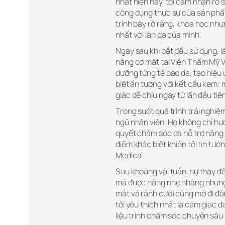
nhất hiện nay, tôi cảm nhận rõ
công dụng thực sự của sản phẩm
trình bày rõ ràng, khoa học nhưng
nhất với làn da của mình.
Ngay sau khi bắt đầu sử dụng, 
nâng cơ mặt tại Viện Thẩm Mỹ V
dưỡng từng tế bào da, tạo hiệu 
biệt ấn tượng với kết cấu kem:
giác dễ chịu ngay từ lần đầu tiê
Trong suốt quá trình trải nghiệm
ngũ nhân viên. Họ không chỉ h
quyết chăm sóc da hỗ trợ nâng 
điểm khác biệt khiến tôi tin tư
Medical.
Sau khoảng vài tuần, sự thay đổi
má được nâng nhẹ nhàng nhưng 
mắt và rãnh cười cũng mờ đi đán
tôi yêu thích nhất là cảm giác 
liệu trình chăm sóc chuyên sâu