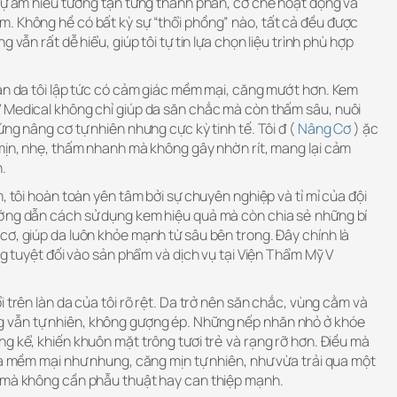
 sự am hiểu tường tận từng thành phần, cơ chế hoạt động và
. Không hề có bất kỳ sự “thổi phồng” nào, tất cả đều được
 vẫn rất dễ hiểu, giúp tôi tự tin lựa chọn liệu trình phù hợp
làn da tôi lập tức có cảm giác mềm mại, căng mướt hơn. Kem
 Medical không chỉ giúp da săn chắc mà còn thấm sâu, nuôi
ứng nâng cơ tự nhiên nhưng cực kỳ tinh tế. Tôi đ (
Nâng Cơ
) ặc
 mịn, nhẹ, thấm nhanh mà không gây nhờn rít, mang lại cảm
n.
, tôi hoàn toàn yên tâm bởi sự chuyên nghiệp và tỉ mỉ của đội
ướng dẫn cách sử dụng kem hiệu quả mà còn chia sẻ những bí
cơ, giúp da luôn khỏe mạnh từ sâu bên trong. Đây chính là
ởng tuyệt đối vào sản phẩm và dịch vụ tại Viện Thẩm Mỹ V
 trên làn da của tôi rõ rệt. Da trở nên săn chắc, vùng cằm và
vẫn tự nhiên, không gượng ép. Những nếp nhăn nhỏ ở khóe
g kể, khiến khuôn mặt trông tươi trẻ và rạng rỡ hơn. Điều mà
da mềm mại như nhung, căng mịn tự nhiên, như vừa trải qua một
 mà không cần phẫu thuật hay can thiệp mạnh.