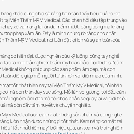
h hàng khác cũng chia sẻ rằng họ nhận thấy hiệu quả rõ rệt
t tại Viện Thẩm Mỹ V Medical. Các phản hồi đều tập trung vào
ảm chảy xệ và mang lại làn da mềm mượt, căng bóng mà không
hương pháp xâm lấn. Đây là minh chứng rõ ràng cho chất
ện Thẩm Mỹ V Medical, nơi luôn đặt lợi ích và sự an toàn của
nâng cơ hiện đại, được nghiên cứu kỹ lưỡng, cùng tay nghề
đã tạo ra một trải nghiệm thẩm mỹ hoàn hảo. Tôi thực sự cảm
 Medical không chỉ cung cấp sản phẩm làm đẹp, mà còn
toàn diện, giúp mỗi người tự tin hơn với diện mạo của mình.
 mặt tốt nhất hiện nay tại Viện Thẩm Mỹ V Medical, tôi nhận
 cơ mà còn tràn đầy sức sống. Mỗi lần soi gương, tôi đều cảm
là trải nghiệm làm đẹp mà tôi chắc chắn sẽ quay lại và giới thiệu
 quả mà còn đầy tâm huyết và chuyên nghiệp.
ẩm Mỹ V Medical luôn cập nhật những sản phẩm và công nghệ
àng luôn nhận được những gì tốt nhất. Kem nâng cơ mặt tại
hiệu “tốt nhất hiện nay” bởi hiệu quả, an toàn và trải nghiệm