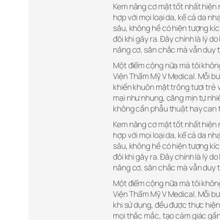
Kem nâng cơ mặt tốt nhất hiện n
hợp với mọi loại da, kể cả da n
sâu, không hề có hiện tượng kíc
đôi khi gây ra. Đây chính là lý d
nâng cơ, săn chắc mà vẫn duy tr
Một điểm cộng nữa mà tôi không
Viện Thẩm Mỹ V Medical. Mỗi bướ
khiến khuôn mặt trông tươi trẻ 
mại như nhung, căng mịn tự nhi
không cần phẫu thuật hay can 
Kem nâng cơ mặt tốt nhất hiện n
hợp với mọi loại da, kể cả da n
sâu, không hề có hiện tượng kíc
đôi khi gây ra. Đây chính là lý d
nâng cơ, săn chắc mà vẫn duy tr
Một điểm cộng nữa mà tôi không
Viện Thẩm Mỹ V Medical. Mỗi bư
khi sử dụng, đều được thực hiện
mọi thắc mắc, tạo cảm giác gần