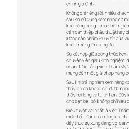
chính gia đình.
Không chỉ riêng tôi, nhiều khác
sau khi sử dụng kem nâng cơ mặ
khả năng nâng cơ tự nhiên, gi
cần can thiệp phẫu thuật hay p
lượng sản phẩm và uy tín của Vi
khách hàng lên hàng đầu.
Sự kết hợp giữa công thức kem 
chuyên viên giàu kinh nghiệm, 
nhận được rằng Viện Thẩm Mỹ V
mang đến một giải pháp nâng cơ 
Sau khi trải nghiệm kem nâng cơ
thấy làn da không chỉ được nâng
thấy hài lòng và tự tin hơn. Đây 
cho bạn bè, bởi không chỉ hiệu
Điều tuyệt vời nhất là Viện Th
mới nhất, đảm bảo rằng khách h
đây thực sự xứng đáng với danh 