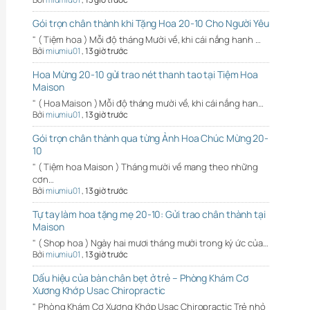
Gói trọn chân thành khi Tặng Hoa 20-10 Cho Người Yêu
" ( Tiệm hoa ) Mỗi độ tháng Mười về, khi cái nắng hanh …
Bởi
miumiu01
,
13 giờ trước
Hoa Mừng 20-10 gửi trao nét thanh tao tại Tiệm Hoa
Maison
" ( Hoa Maison ) Mỗi độ tháng mười về, khi cái nắng han…
Bởi
miumiu01
,
13 giờ trước
Gói trọn chân thành qua từng Ảnh Hoa Chúc Mừng 20-
10
" ( Tiệm hoa Maison ) Tháng mười về mang theo những
cơn…
Bởi
miumiu01
,
13 giờ trước
Tự tay làm hoa tặng mẹ 20-10: Gửi trao chân thành tại
Maison
" ( Shop hoa ) Ngày hai mươi tháng mười trong ký ức của…
Bởi
miumiu01
,
13 giờ trước
Dấu hiệu của bàn chân bẹt ở trẻ – Phòng Khám Cơ
Xương Khớp Usac Chiropractic
" Phòng Khám Cơ Xương Khớp Usac Chiropractic Trẻ nhỏ