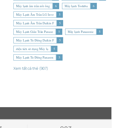
Máy lạnh âm trần nối ống
6
Máy lạnh Toshiba
6
Máy Lạnh Âm Trần LG Inve
5
Máy Lạnh Âm Trần Daikin F
5
Máy Lạnh Giấu Trần Panaso
5
Máy lạnh Panasonic
5
Máy Lạnh Tủ Đứng Daikin F
5
diện tích sử dụng Máy lạ
5
Máy Lạnh Tủ Đứng Panason
5
Xem tất cả thẻ (907)