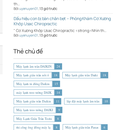
th…
Bởi
uyenuyen01
,
13 giờ trước
Dấu hiệu con bị bàn chân bẹt – Phòng Khám Cơ Xương
Khớp Usac Chiropractic
" Cơ Xương Khớp Usac Chiropractic <strong>Nhìn th…
Bởi
uyenuyen01
,
13 giờ trước
Thẻ chủ đề
Máy lạnh âm trần DAIKIN
24
Máy lạnh giấu trần nối ố
18
Máy lạnh giấu trần Daiki
18
Máy lạnh tủ đứng Daikin
15
máy lạnh treo tường DAIK
14
Máy lạnh giấu trần Daikin
11
lắp đặt máy lạnh âm trần
10
Máy lạnh treo tường DAIKI
9
Máy Lạnh Giấu Trần Toshi
8
thi công ống đồng máy lạ
8
Máy lạnh giấu trần Panas
6