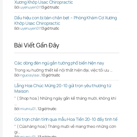
Xương Khớp Usac Chiropractic
Bởi
uyenuyen01
13 giờ trước
Dấu hiệu con bị bàn chân bẹt – Phòng Khám Cơ Xương
Khớp Usac Chiropractic
Bởi
uyenuyen01
13 giờ trước
Bài Viết Gần Đây
Các dòng đèn ngủ gắn tường phổ biến hiện nay
Trong xu hướng thiết kế nội thất hiện đại, việc tối ưu …
Bởi
nguoiaylaai
,
10 giờ trước
Lẵng Hoa Chúc Mừng 20-10 gửi trọn yêu thương từ
Maison
" ( Shop hoa ) Những ngày gần kề tháng mười, không khí
…
Bởi
miumiu01
,
12 giờ trước
Gói trọn chân tình qua mẫu Hoa Tiền 20-10 đầy tinh tế
" ( Cửa hàng hoa ) Tháng mười về mang theo những cơn
gi…
Bởi
miumiu01
,
13 giờ trước