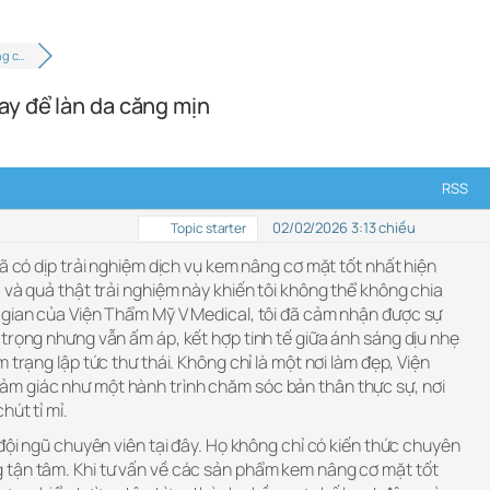
ng c…
ay để làn da căng mịn
RSS
02/02/2026 3:13 chiều
Topic starter
đã có dịp trải nghiệm dịch vụ kem nâng cơ mặt tốt nhất hiện
 và quả thật trải nghiệm này khiến tôi không thể không chia
 gian của Viện Thẩm Mỹ V Medical, tôi đã cảm nhận được sự
trọng nhưng vẫn ấm áp, kết hợp tinh tế giữa ánh sáng dịu nhẹ
 trạng lập tức thư thái. Không chỉ là một nơi làm đẹp, Viện
m giác như một hành trình chăm sóc bản thân thực sự, nơi
hút tỉ mỉ.
 đội ngũ chuyên viên tại đây. Họ không chỉ có kiến thức chuyên
 tận tâm. Khi tư vấn về các sản phẩm kem nâng cơ mặt tốt