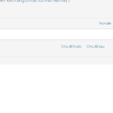
ĐÂY:
kem nâng cơ mặt tốt nhất hiện nay
) “
Trích dẫn
Chủ đề trước
Chủ đề sau