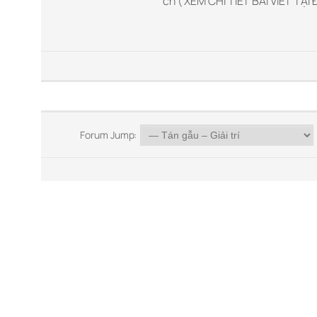
ch ( XEM CHI TIẾT BÀI VIẾT TẠI 
Forum Jump: