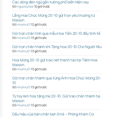
Các dòng đèn ngủ gắn tường phổ biến hiện nay
Bởi
nguoiaylaai
10 giờ trước
Lẵng Hoa Chúc Mừng 20-10 gửi trọn yêu thương từ
Maison
Bởi
miumiu01
12 giờ trước
Gói trọn chân tình qua mẫu Hoa Tiền 20-10 đầy tinh tế
Bởi
miumiu01
13 giờ trước
Gói trọn chân thành khi Tặng Hoa 20-10 Cho Người Yêu
Bởi
miumiu01
13 giờ trước
Hoa Mừng 20-10 gửi trao nét thanh tao tại Tiệm Hoa
Maison
Bởi
miumiu01
13 giờ trước
Gói trọn chân thành qua từng Ảnh Hoa Chúc Mừng 20-
10
Bởi
miumiu01
13 giờ trước
Tự tay làm hoa tặng mẹ 20-10: Gửi trao chân thành tại
Maison
Bởi
miumiu01
13 giờ trước
Dấu hiệu của bàn chân bẹt ở trẻ – Phòng Khám Cơ