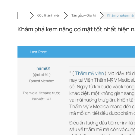
Góc thành viên
Tán gẫu – Giải trí
Khám phá kem nâ
Khám phá kem nâng cơ mặt tốt nhất hiện n
Last Post
mimi01
” (
Thẩm mỹ viện
) Mới đây, tôi 
(@mimi01)
nay tại Viện Thẩm Mỹ V Medical,
Famed Member
sẻ. Ngay từ khi bước vào không
khác biệt: một không gian sang 
Tham gia: 9 tháng trước
Bài viết: 1147
và mùi hương thư giãn, khiến tâm
Thẩm Mỹ V Medical mang đến cả
mà mỗi chi tiết đều được chăm c
Điều ấn tượng đầu tiên chính là
sâu về thẩm mỹ mà còn vô cùng