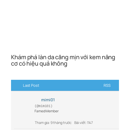
Khám phá làn da căng mịn với kem nâng
cơ có hiệu quả không
Last Post
RSS
mimi01
(@mimi01)
Famed Member
Tham gia: 9 tháng trước
Bài viết: 1147