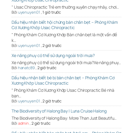
" Usac Chiropractic Trẻ em thường xuyên chạy nhảy, chơi…
Bởi
uyenuyen01
,
1 giờ trước
Dấu hiệu nhận biết hội chứng bàn chân bẹt – Phòng Khám
Cơ Xương Khớp Usac Chiropractic
" Phòng Khám Cơ Xương Khớp Bàn chân bẹt là một vấn đề
k…
Bởi
uyenuyen01
,
2 giờ trước
Xe nâng phuy có thể sử dụng ngoài trời mưa?
Xe nâng phuy có thể sử dụng ngoài trời mưa?Xe nâng phuy…
Bởi
hanatc89
,
2 giờ trước
Dấu hiệu nhận biết bé bị bàn chân bẹt – Phòng Khám Cơ
Xương Khớp Usac Chiropractic
" Phòng Khám Cơ Xương Khớp Usac Chiropractic Bé nhà
bạn…
Bởi
uyenuyen01
,
2 giờ trước
The Biodiversity of Halong Bay | Luna Cruise Halong
The Biodiversity of Halong Bay: More Than Just Beautifu…
Bởi
admin
,
2 giờ trước