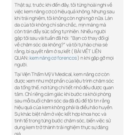
Thật sự, trước khi đến đây, tôi từng hoài nghi về
việc kem nâng cơ có hiệu quả không. Nhưng sau
khi trải nghiệm, tôi không còn nghi ngờ nữa. Làn
da của tôi không chỉ săn chắc, mịn màng mà
còn tràn đầy sức sống tự nhiên. Nhiều người
gặp tôi sau vài tuần đã hỏi: “Bạn có thay đổi gì
về chăm sóc da không?” và tôi tự hào chia sẻ
rằng, bí quyết nằm ở sự kết ( BÀI VIẾT LIÊN
QUAN:
kem nâng cơ forencos
) n khi gặp gỡ mọi
người.
Tại Viện Thẩm Mỹ V Medical, kem nâng cơ còn
được xem như một phần của liệu trình chăm sóc
da tổng thể, nơi từng chi tiết nhỏ đều được quan
tâm. Chỉ riêng cảm giác khi bước ra khỏi phòng
sau mỗi buổi chăm sóc da đã đủ để tôi tin rằng
hiệu quả của kem không phải là điều hão huyền.
Sự khác biệt nằm ở việc kết hợp khoa học và
tinh tế trong từng bước chăm sóc, biến việc sử
dụng kem trở thành trải nghiệm thực sự đáng
giá.