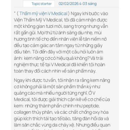
02/02/2026 4:03 sáng
Topic starter
” (
Thẩm mỹ viện V Medical
) Ngay khi bước vào
Viện Thẩm Mỹ V Medical, tôi đã cảm nhận được
một không gian tươi mới, sang trọng nhưng vẫn
rất gần gũi. Mọi thứ từ ánh sáng dịu nhẹ, mùi
hương tinh tế cho đến nhân viên lễ tân niềm nở
đều tạo cảm giác an tâm ngay từ những giây
đầu tiên. Tôi đến đây với một câu hỏi luôn ám
ảnh: kem nâng cơ có hiệu quả không? Và trải
nghiệm thực tế tại V Medical đã khiến tôi hoàn
toàn thay đổi cách nhìn về sản phẩm này.
Ngay khi được tư vấn, tôi nhận ra rằng kem nâng
cơ không phải là một sản phẩm thần kỳ như
quảng cáo mà nhiều người từng nghĩ. Ở V
Medical, tôi được giải thích cặn kẽ về cơ chế của
kem: những thành phần chính như peptide,
collagen thủy phân, và các chất chống oxy hóa
giúp kích thích tái tạo tế bào, tăng đàn hồi da và
làm săn chắc vùng da chảy xệ. Nhưng điều quan