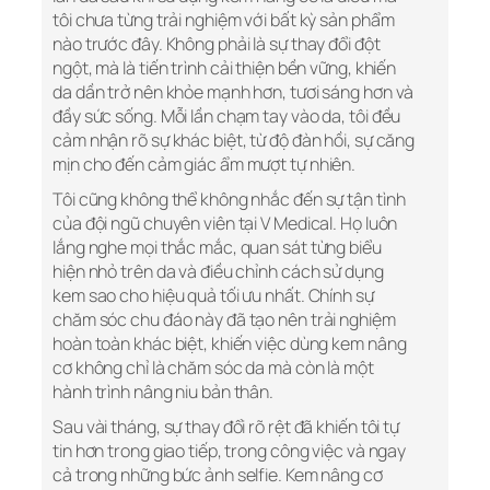
tôi chưa từng trải nghiệm với bất kỳ sản phẩm
nào trước đây. Không phải là sự thay đổi đột
ngột, mà là tiến trình cải thiện bền vững, khiến
da dần trở nên khỏe mạnh hơn, tươi sáng hơn và
đầy sức sống. Mỗi lần chạm tay vào da, tôi đều
cảm nhận rõ sự khác biệt, từ độ đàn hồi, sự căng
mịn cho đến cảm giác ẩm mượt tự nhiên.
Tôi cũng không thể không nhắc đến sự tận tình
của đội ngũ chuyên viên tại V Medical. Họ luôn
lắng nghe mọi thắc mắc, quan sát từng biểu
hiện nhỏ trên da và điều chỉnh cách sử dụng
kem sao cho hiệu quả tối ưu nhất. Chính sự
chăm sóc chu đáo này đã tạo nên trải nghiệm
hoàn toàn khác biệt, khiến việc dùng kem nâng
cơ không chỉ là chăm sóc da mà còn là một
hành trình nâng niu bản thân.
Sau vài tháng, sự thay đổi rõ rệt đã khiến tôi tự
tin hơn trong giao tiếp, trong công việc và ngay
cả trong những bức ảnh selfie. Kem nâng cơ