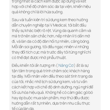
trọng nhất là cách kem được áp dụng và kết
hợp với chế độ chăm sóc da tại viện, khiến hiệu
quả không chỉ là lời hứa suông.
Sau vài tuần kiên trì sử dụng kem theo hướng
dẫn chuyên nghiệp tại V Medical, tôi bắt đầu
thấy sự khác biệt rõ rệt. Vùng da quanh cằm và
má trở nên săn chắc hơn, nếp nhăn li ti dần mờ
đi, và làn da có độ đàn hồi tự nhiên, căng bóng.
Mỗi lần soi gương, tôi đều ngạc nhiên vì những
thay đổi tích cực mà trước đây tôi từng nghĩ chỉ
có thể đạt được nhờ phẫu thuật.
Điều khiến tôi ấn tượng nh (
Nâng Cơ
) ất là sự
tận tâm trong quá trình chăm sóc khách hàng
tại đây. Mỗi nhân viên đều theo sát tình trạng da
của tôi, nhắc nhở lịch sử dụng kem, và tư vấn
cách kết hợp với chế độ dinh dưỡng, ngủ nghỉ để
tối ưu hóa hiệu quả. Không hề có cảm giác gò bó
hay ép buộc mua sản phẩm, mọi thứ đều được
hướng dẫn rất tự nhiên, dựa trên nhu cầu thực
tế của làn da.