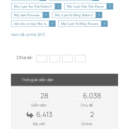
Máy Lạnh Âm Trần Daikin F
5
Máy Lạnh Giấu Trần Panaso
5
Máy lạnh Panasonic
5
Máy Lạnh Tủ Đứng Daikin F
5
diện tích sử dụng Máy lạ
5
Máy Lạnh Tủ Đứng Panason
5
Xem tất cả thẻ (917)
Chia sẻ:
Thống kê diễn đàn
28
6,038
Diễn đàn
Chủ đề
6,413
2
Bài viết
Online