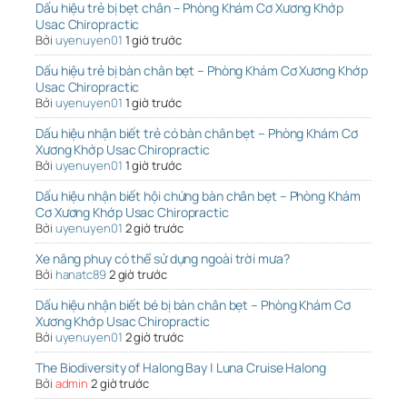
Dấu hiệu trẻ bị bẹt chân – Phòng Khám Cơ Xương Khớp
Usac Chiropractic
Bởi
uyenuyen01
1 giờ trước
Dấu hiệu trẻ bị bàn chân bẹt – Phòng Khám Cơ Xương Khớp
Usac Chiropractic
Bởi
uyenuyen01
1 giờ trước
Dấu hiệu nhận biết trẻ có bàn chân bẹt – Phòng Khám Cơ
Xương Khớp Usac Chiropractic
Bởi
uyenuyen01
1 giờ trước
Dấu hiệu nhận biết hội chứng bàn chân bẹt – Phòng Khám
Cơ Xương Khớp Usac Chiropractic
Bởi
uyenuyen01
2 giờ trước
Xe nâng phuy có thể sử dụng ngoài trời mưa?
Bởi
hanatc89
2 giờ trước
Dấu hiệu nhận biết bé bị bàn chân bẹt – Phòng Khám Cơ
Xương Khớp Usac Chiropractic
Bởi
uyenuyen01
2 giờ trước
The Biodiversity of Halong Bay | Luna Cruise Halong
Bởi
admin
2 giờ trước