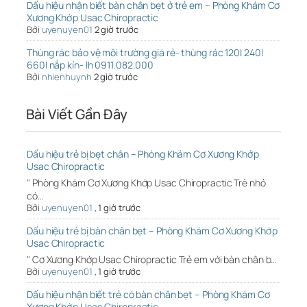
Dấu hiệu nhận biết bàn chân bẹt ở trẻ em – Phòng Khám Cơ
Xương Khớp Usac Chiropractic
Bởi
uyenuyen01
2 giờ trước
Thùng rác bảo vệ môi trường giá rẻ- thùng rác 120l 240l
660l nắp kín- lh 0911.082.000
Bởi
nhienhuynh
2 giờ trước
Bài Viết Gần Đây
Dấu hiệu trẻ bị bẹt chân – Phòng Khám Cơ Xương Khớp
Usac Chiropractic
" Phòng Khám Cơ Xương Khớp Usac Chiropractic Trẻ nhỏ
có…
Bởi
uyenuyen01
,
1 giờ trước
Dấu hiệu trẻ bị bàn chân bẹt – Phòng Khám Cơ Xương Khớp
Usac Chiropractic
" Cơ Xương Khớp Usac Chiropractic Trẻ em với bàn chân b…
Bởi
uyenuyen01
,
1 giờ trước
Dấu hiệu nhận biết trẻ có bàn chân bẹt – Phòng Khám Cơ
Xương Khớp Usac Chiropractic