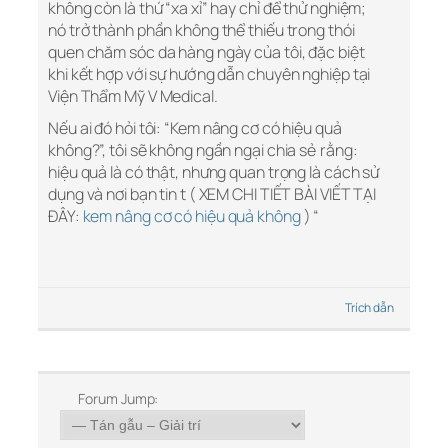
không còn là thứ “xa xỉ” hay chỉ để thử nghiệm;
nó trở thành phần không thể thiếu trong thói
quen chăm sóc da hàng ngày của tôi, đặc biệt
khi kết hợp với sự hướng dẫn chuyên nghiệp tại
Viện Thẩm Mỹ V Medical.
Nếu ai đó hỏi tôi: “Kem nâng cơ có hiệu quả
không?”, tôi sẽ không ngần ngại chia sẻ rằng:
hiệu quả là có thật, nhưng quan trọng là cách sử
dụng và nơi bạn tin t ( XEM CHI TIẾT BÀI VIẾT TẠI
ĐÂY:
kem nâng cơ có hiệu quả không
) “
Trích dẫn
Forum Jump: