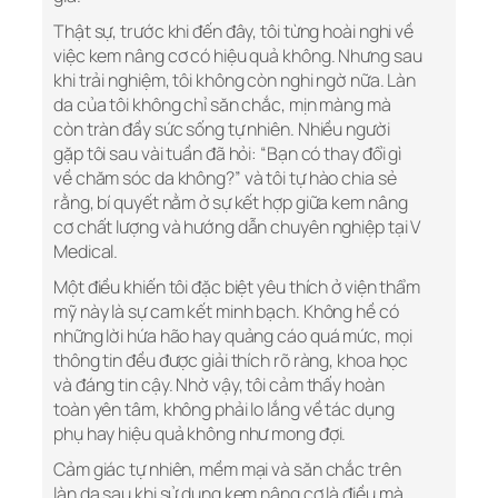
Thật sự, trước khi đến đây, tôi từng hoài nghi về
việc kem nâng cơ có hiệu quả không. Nhưng sau
khi trải nghiệm, tôi không còn nghi ngờ nữa. Làn
da của tôi không chỉ săn chắc, mịn màng mà
còn tràn đầy sức sống tự nhiên. Nhiều người
gặp tôi sau vài tuần đã hỏi: “Bạn có thay đổi gì
về chăm sóc da không?” và tôi tự hào chia sẻ
rằng, bí quyết nằm ở sự kết hợp giữa kem nâng
cơ chất lượng và hướng dẫn chuyên nghiệp tại V
Medical.
Một điều khiến tôi đặc biệt yêu thích ở viện thẩm
mỹ này là sự cam kết minh bạch. Không hề có
những lời hứa hão hay quảng cáo quá mức, mọi
thông tin đều được giải thích rõ ràng, khoa học
và đáng tin cậy. Nhờ vậy, tôi cảm thấy hoàn
toàn yên tâm, không phải lo lắng về tác dụng
phụ hay hiệu quả không như mong đợi.
Cảm giác tự nhiên, mềm mại và săn chắc trên
làn da sau khi sử dụng kem nâng cơ là điều mà