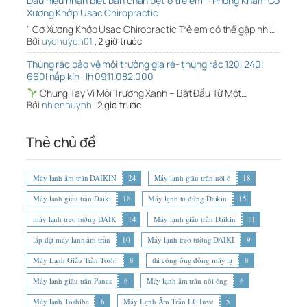
Dấu hiệu nhận biết bàn chân bẹt ở trẻ em – Phòng Khám Cơ
Xương Khớp Usac Chiropractic
" Cơ Xương Khớp Usac Chiropractic Trẻ em có thể gặp nhi…
Bởi
uyenuyen01
,
2 giờ trước
Thùng rác bảo vệ môi trường giá rẻ- thùng rác 120l 240l
660l nắp kín- lh 0911.082.000
Chung Tay Vì Môi Trường Xanh – Bắt Đầu Từ Một…
Bởi
nhienhuynh
,
2 giờ trước
Thẻ chủ đề
Máy lạnh âm trần DAIKIN
24
Máy lạnh giấu trần nối ố
18
Máy lạnh giấu trần Daiki
18
Máy lạnh tủ đứng Daikin
15
máy lạnh treo tường DAIK
14
Máy lạnh giấu trần Daikin
11
lắp đặt máy lạnh âm trần
10
Máy lạnh treo tường DAIKI
9
Máy Lạnh Giấu Trần Toshi
8
thi công ống đồng máy lạ
8
Máy lạnh giấu trần Panas
6
Máy lạnh âm trần nối ống
6
Máy lạnh Toshiba
6
Máy Lạnh Âm Trần LG Inve
5